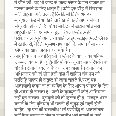
में जीने की।वह भी जल्द से जल्द ग्लैमर के इस बाजार का
हिस्सा बनने के लिए आतुर है।कोई इस दौड़ में पिछड़ना
नहीं चाहता।यही वजह है कि किसी विशेष शेयर या
म्यूचुअल फंड में आखिरी तारीख से पहले अपार संपदा
संग्रहीत हो जाती है।शेयर मार्केट की उछाल भी इससे
अछूती नहीं है।आसमान छूता रियल एस्टेट,महंगी
प्रोफेशनल एजुकेशन तथा शाही लाइफस्टाइल,मल्टीप्लेक्स
में खरीदारी,विदेशी भ्रमण तथा पानी के समान पैसा बहाना
ग्लैमर का खास अंदाज बन चुके हैं।
आधुनिक समाजशास्त्रियों ने ग्लैमर के बाजार का भविष्य
उज्ज्वल बताया है।बुद्धिजीवियों के अनुसार यह परिवर्तन का
दौर है।समाज बदलाव के कगार पर खड़ा है।समाज का
अधिकतर वर्ग एवं लोग इसी दौड़ में शामिल चंद पल की
प्रसिद्धि पाकर ही संतुष्ट हो जाना चाहते हैं,परंतु यह
आत्मघाती कदम ना तो व्यक्ति के लिए और न समाज के लिए
ही अच्छा हो सकता है।पानी के बुलबुलों में कोई आशियाना
नहीं बुन सकता।बुलबुलों को तो फूटना ही है।मजबूत भवन
बनाने के लिए बुनियाद भी उतनी ही सुदृढ़ एवं गहरी होनी
चाहिए।दो पल की चकाचौंध भरी प्रसिद्धि से आत्मसंतोष
नहीं मिल सकता है और न चकाचौंध भरी रोशनी से कोई