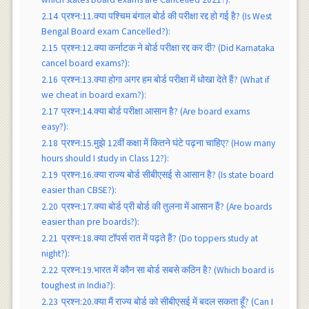
2.14
प्रश्न:11.क्या पश्चिम बंगाल बोर्ड की परीक्षा रद्द हो गई है? (Is West
Bengal Board exam Cancelled?):
2.15
प्रश्न:12.क्या कर्नाटक ने बोर्ड परीक्षा रद्द कर दी? (Did Karnataka
cancel board exams?):
2.16
प्रश्न:13.क्या होगा अगर हम बोर्ड परीक्षा में धोखा देते हैं? (What if
we cheat in board exam?):
2.17
प्रश्न:14.क्या बोर्ड परीक्षा आसान है? (Are board exams
easy?):
2.18
प्रश्न:15.मुझे 12वीं कक्षा में कितने घंटे पढ़ना चाहिए? (How many
hours should I study in Class 12?):
2.19
प्रश्न:16.क्या राज्य बोर्ड सीबीएसई से आसान है? (Is state board
easier than CBSE?):
2.20
प्रश्न:17.क्या बोर्ड प्री बोर्ड की तुलना में आसान हैं? (Are boards
easier than pre boards?):
2.21
प्रश्न:18.क्या टॉपर्स रात में पढ़ते हैं? (Do toppers study at
night?):
2.22
प्रश्न:19.भारत में कौन सा बोर्ड सबसे कठिन है? (Which board is
toughest in India?):
2.23
प्रश्न:20.क्या मैं राज्य बोर्ड को सीबीएसई में बदल सकता हूँ? (Can I