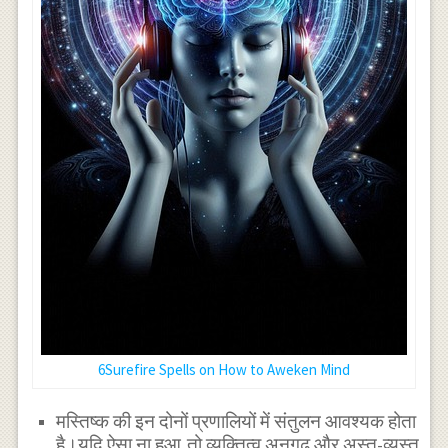
6Surefire Spells on How to Aweken Mind
मस्तिष्क की इन दोनों प्रणालियों में संतुलन आवश्यक होता
है।यदि ऐसा ना हुआ,तो व्यक्तित्व अनगढ़ और अस्त-व्यस्त