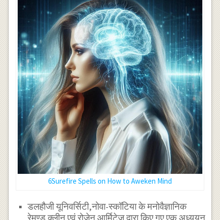
6Surefire Spells on How to Aweken Mind
डलहौजी यूनिवर्सिटी,नोवा-स्कॉटिया के मनोवैज्ञानिक
रेमण्ड क्लीन एवं रोजेन आर्मिटेज द्वारा किए गए एक अध्ययन