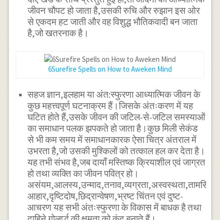
जीवन चौपट हो जाता है,उसकी रुचि और रुझान इस ओर
से एकदम हट जाती और वह विशुद्ध भौतिकवादी बन जाता
है,जो खतरनाक है।
6Surefire Spells on How to Aweken Mind
सहज ज्ञान,इलहाम या अंत:स्फुरणा आध्यात्मिक जीवन के
कुछ महत्त्वपूर्ण घटनाक्रम हैं।जिसके अंतःकरण में यह
घटित होते हैं,उसके जीवन की जटिल-से-जटिल समस्याओं
का समाधान पलक झपकते हो जाता है।कुछ मिली सेकंड
से भी कम समय में समाधानकारक ऐसा चित्र अंतराल में
उभरता है,जो उसकी मुश्किलों को तत्काल हल कर देता है।
यह तभी संभव है,जब दायाँ मस्तिष्क क्रियाशील एवं जाग्रत
हो तथा व्यक्ति का जीवन पवित्र हो।
असंयम,आलस्य,उन्माद,तनाव,व्यग्रता,अस्वस्थता,तामसिक
आहार,दृष्टिदोष,छिद्रान्वेषण,भ्रष्ट चिंतन एवं दुष्ट-
आचरण यह सभी अंतःस्फुरणा के विकास में बाधक है तथा
दाहिने गोलार्द्ध की क्षमता को कुंद बनाते हैं।