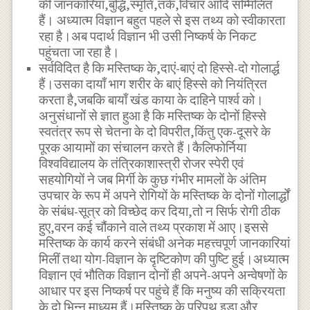
की जानकारियां,बुद्धि,स्मृति,तर्क,विचार आदि सम्मिलित
हैं। अध्यात्म विज्ञान बहुत पहले से इस तथ्य को स्वीकारता
रहा है।अब पदार्थ विज्ञान भी उसी निष्कर्ष के निकट
पहुंचता जा रहा है।
सर्वविदित है कि मस्तिष्क के,दाएं-बाएं दो हिस्से-दो गोलार्द्ध
हैं।उसका दायाँ भाग शरीर के बाएं हिस्से को नियंत्रित
करता है,जबकि बायाँ खंड काया के दाहिने पार्श्व को।
अनुसंधानों से ज्ञात हुआ है कि मस्तिष्क के दोनों हिस्से
स्वतंत्र रूप से चेतना के दो विपरीत,किंतु एक-दूसरे के
पूरक आयामों का संचालन करते हैं।कैलिफोर्निया
विश्वविद्यालय के तंत्रिकाशास्त्री रोजर स्पेरी एवं
सहयोगियों ने जब मिर्गी के कुछ गंभीर मामलों के अंतिम
उपचार के रूप में अपने रोगियों के मस्तिष्क के दोनों गोलार्द्धों
के संबंध-सूत्र को विच्छेद कर दिया,तो न सिर्फ रोगी ठीक
हुए,वरन कई चौंकाने वाले तथ्य प्रकाश में आए।इससे
मस्तिष्क के कार्य करने संबंधी अनेक महत्त्वपूर्ण जानकारियां
मिलीं तथा योग-विज्ञान के दृष्टिकोण की पुष्टि हुई।अध्यात्म
विज्ञान एवं भौतिक विज्ञान दोनों ही अपने-अपने अन्वेषणों के
आधार पर इस निष्कर्ष पर पहुंचे हैं कि मनुष्य की सक्रियता
के दो भिन्न माध्यम हैं।मस्तिष्क के परिपथ इडा और