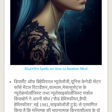
6Surefire Spells on How to Aweken Mind
डिपार्मेंट ऑफ बिहेवियरल न्यूरोलॉजी,यूनिस केनेडी सेंटर
फाॅर्स मेंटल रिटार्डेशन,वाल्थाम,मेसासुसेट्स के
न्यूरोबायोलॉजिस्ट तथा न्यूरोसाइकोलॉजिस्ट मार्शल
किंसबोर्न ने अपनी शोध (‘सैड हेमिस्फीयर,हैप्पी
हेमिस्फीयर’ मई 1981,साइकोलॉजी टुडे) से प्रमाणित
किया है कि मस्तिष्क की भावनात्मक क्रियाशीलता के दो