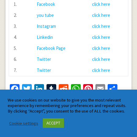
1.
Facebook
click here
2.
you tube
click here
3.
Instagram
click here
4.
Linkedin
click here
5.
Facebook Page
click here
6.
Twitter
click here
7.
Twitter
click here
Facebook
Twitter
LinkedIn
Tumblr
Reddit
WhatsApp
Pinterest
Email
Shar
We use cookies on our website to give you the most relevant
experience by remembering your preferences and repeat visits.
By clicking “Accept”, you consent to the use of ALL the cookies.
Cookie settings
ACCEPT