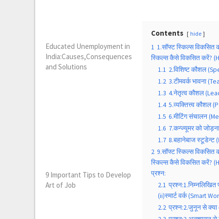
Contents
hide
Educated Unemployment in
1
1.सॉफ्ट स्किल्स विकसित कर
India:Causes,Consequences
स्किल्स कैसे विकसित करें?
and Solutions
1.1
2.विशिष्ट कौशल (Spec
1.2
3.टीमवर्क भावना (Te
1.3
4.नेतृत्व कौशल (Lead
1.4
5.व्यक्तित्त्व कौशल (
1.5
6.मीटिंग संचालन (M
1.6
7.कन्ज्यूमर को जोड
1.7
8.बहानेबाज स्टूडेन्ट
2
9.सॉफ्ट स्किल्स विकसित कर
स्किल्स कैसे विकसित करें? (
प्रश्न:
9 Important Tips to Develop
Art of Job
2.1
प्रश्न:1.निम्नलिखित 
(ii)स्मार्ट वर्क (Smart Wo
2.2
प्रश्न:2.जुनून से 