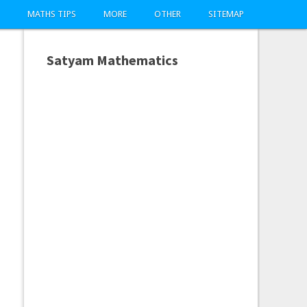
MATHS TIPS
MORE
OTHER
SITEMAP
Satyam Mathematics