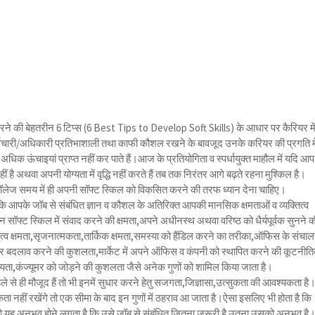
रने की बेहतरीन 6 टिप्स (6 Best Tips to Develop Soft Skills) के आधार पर कैरियर मे
्मचारी/अधिकारी प्रतिभाशाली तथा काफी कौशल रखने के बावजूद उनके करियर की प्रगति मे
िक ऊंचाइयां प्राप्त नहीं कर पाते हैं।आज के प्रतियोगिता व स्पर्धायुक्त माहौल में यदि आप
है अथवा अपनी योग्यता में वृद्धि नहीं करते हैं तब तक निरंतर आगे बढ़ते रहना मुश्किल है।
कॉलेज समय में ही अपनी सॉफ्ट स्किल को विकसित करने की तरफ ध्यान देना चाहिए।
है कि आपके जॉब से संबंधित ज्ञान व कौशल के अतिरिक्त आपकी मानसिक क्षमताओं व व्यक्तित्व
सॉफ्ट स्किल में संवाद करने की क्षमता,अपने अधीनस्थ अथवा वरिष्ठ को धैर्यपूर्वक सुनने क
ृत्व क्षमता,सृजनात्मकता,तार्किक क्षमता,समस्या को हैंडिल करने का तरीका,ऑफिस के संचा
 बदलाव करने की कुशलता,मार्केट में अपने ऑफिस व कंपनी को स्थापित करने की कूटनीत
्यता,कंज्यूमर को जोड़ने की कुशलता जैसे अनेक गुणों को शामिल किया जाता है।
पहले से ही मौजूद हैं तो भी इनमें सुधार करने हेतु सजगता,जिज्ञासा,उत्सुकता की आवश्यकता है
ता नहीं रखेंगे तो एक सीमा के बाद इन गुणों में ठहराव आ जाता है।ऐसा इसलिए भी होता है कि
 यह अनुभव होने लगता है कि उसे जॉब से संबंधित जितना जरूरी है उतना उसको अनुभव है