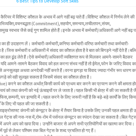
6 Best Tips to Develop Soft Skills
रियर में विशिष्ट कौशल के अभाव में आगे नहीं बढ़ पाते हैं।विशिष्ट कौशल में निर्णय लेने की
अभिव्यक्ति,वचनबद्धता (Commitment),सहयोग,समन्वय,लचीलापन,संयम,
मुख स्वभाव जैसे कई गुण शामिल होते हैं।इनके अभाव में कर्मचारी/अधिकारी आगे नहीं बढ़ पा
ा का ही उदाहरण लें। कर्मचारी-कर्मचारी,कनिष्ठ कर्मचारी-वरिष्ठ कर्मचारी तथा कर्मचारी-
 है।जिस कर्मचारी व अधिकारी में संवाद का कौशल होता है वे बात को बिगड़ने नहीं देते हैं।बल्
का हल ढूंढ लेते हैं।ऐसे कर्मचारी/अधिकारी व्यक्तिगत रूप से मिलकर आमने-सामने बैठकर
। यदि आमने-सामने बैठकर विवाद को हल करना संभव नहीं है तो ईमेल,फोन के जरिए विवाद क
उसे अनसुलझा अथवा अनदेखी नहीं करते हैं।वरना झगड़ा या विवाद ज्यादा गंभीर रूप धारण क
झगड़े को वही सुलझा सकता है जिसमें संवाद का कौशल होता है।
ive) करने का कौशल अर्थात् किसी कार्य को प्रथम बार करने का प्रयत्न करने की क्षमता हो
्वयं को तथा कंपनी को नई ऊंचाइयों पर ले जाता है।पहल किसी भी क्षेत्र में की जा सकती है ज
,कम्पनी, घर इत्यादि में।पहल करने के लिए जरूरी नहीं है कि बड़े-बड़े कार्यों के लिए किय
यों के लिए भी पहल की जा सकती है।
ाइक्रोसाफ्ट कंपनी को कंप्यूटर के क्षेत्र में तैयार किया है उसके लिए उनकी पहल क्षमता ही उन्
गेट्स की नस-नस में,रोम-रोम में पर्सनल कंप्यूटर का स्पंदन देखा जा सकता है।बिल गेट्स
्च में अपने आप को खपा दिया। उन्होंने बाजार से अपने सभी प्रतियोगियों का खात्मा कर दिया।
 में पूर्व से लेकर पश्चिम तक बिल गेट्स के शब्द प्रचलित हो गए हैं।