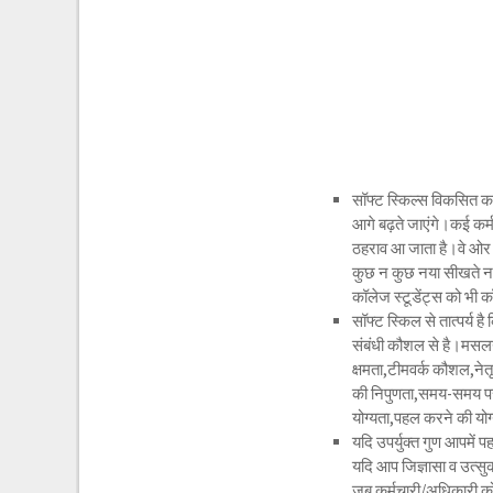
सॉफ्ट स्किल्स विकसित क
आगे बढ़ते जाएंगे।कई कर
ठहराव आ जाता है।वे ओर अध
कुछ न कुछ नया सीखते नहीं 
कॉलेज स्टूडेंट्स को भी 
सॉफ्ट स्किल से तात्पर्य 
संबंधी कौशल से है।मसलन 
क्षमता,टीमवर्क कौशल,नेत
की निपुणता,समय-समय पर
योग्यता,पहल करने की योग
यदि उपर्युक्त गुण आपमें 
यदि आप जिज्ञासा व उत्सुक
जब कर्मचारी/अधिकारी को