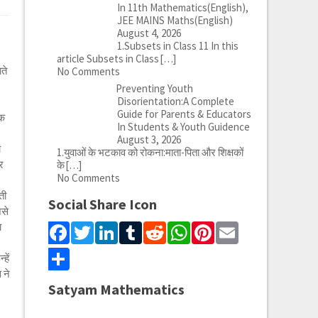
In 11th Mathematics(English),
JEE MAINS Maths(English)
August 4, 2026
1.Subsets in Class 11 In this
article Subsets in Class
[…]
ते
No Comments
Preventing Youth
Disorientation:A Complete
Guide for Parents & Educators
कि
In Students & Youth Guidence
August 3, 2026
ा
1.युवाओं के भटकाव को रोकना:माता-पिता और शिक्षकों
र
के
[…]
No Comments
ती
Social Share Icon
ैसे
Facebook
Twitter
LinkedIn
Tumblr
Reddit
WhatsApp
Pinterest
Email
ा
Share
हें
 ने
Satyam Mathematics