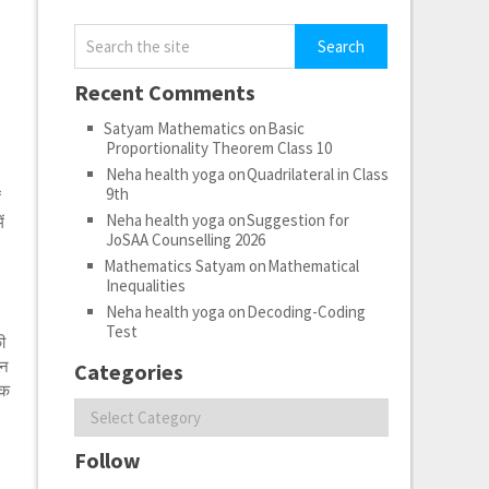
Recent Comments
Satyam Mathematics
on
Basic
Proportionality Theorem Class 10
Neha health yoga
on
Quadrilateral in Class
9th
ं
Neha health yoga
on
Suggestion for
ं
JoSAA Counselling 2026
Mathematics Satyam
on
Mathematical
Inequalities
Neha health yoga
on
Decoding-Coding
Test
ी
लन
Categories
िक
Categories
।
Follow
।