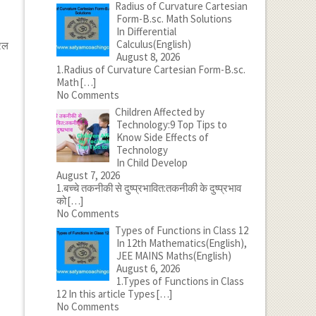
Radius of Curvature Cartesian
Form-B.sc. Math Solutions
In Differential
Calculus(English)
रेल
August 8, 2026
1.Radius of Curvature Cartesian Form-B.sc.
Math
[…]
No Comments
Children Affected by
Technology:9 Top Tips to
Know Side Effects of
Technology
In Child Develop
August 7, 2026
1.बच्चे तकनीकी से दुष्प्रभावित:तकनीकी के दुष्प्रभाव
को
[…]
No Comments
Types of Functions in Class 12
In 12th Mathematics(English),
JEE MAINS Maths(English)
August 6, 2026
1.Types of Functions in Class
12 In this article Types
[…]
No Comments