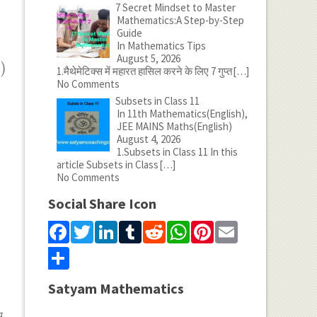
7 Secret Mindset to Master
Mathematics:A Step-by-Step
Guide
In Mathematics Tips
August 5, 2026
)
α
1.मैथेमेटिक्स में महारत हासिल करने के लिए 7 गुप्त
[…]
No Comments
Subsets in Class 11
In 11th Mathematics(English),
JEE MAINS Maths(English)
August 4, 2026
1.Subsets in Class 11 In this
article Subsets in Class
[…]
No Comments
Social Share Icon
Facebook
Twitter
LinkedIn
Tumblr
Reddit
WhatsApp
Pinterest
Email
Share
Satyam Mathematics
थ