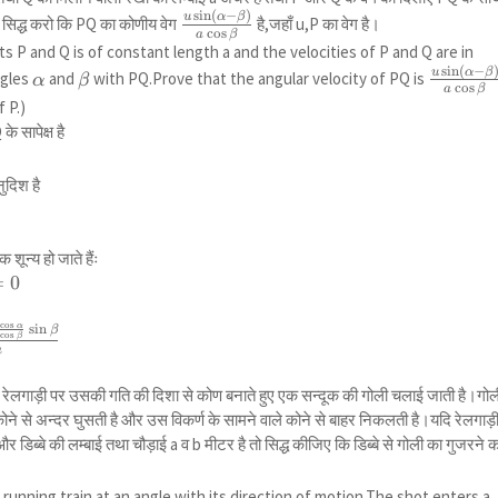
s
i
n
(
−
)
\frac{u
u
α
β
।सिद्ध करो कि PQ का कोणीय वेग
है,जहाँ u,P का वेग है।
c
o
s
ft(a^2+b^2-2
a
β
\sin
ts P and Q is of constant length a and the velocities of P and Q are in
ht) \\ =-
(\alpha-
s
i
n
(
−
\alpha
\beta
\frac{u
u
α
β
ngles
and
with PQ.Prove that the angular velocity of PQ is
α
β
alpha)+b(v-u
c
o
s
\beta)}
a
β
\sin
 P.)
left(u^2+v^2-2
{a \cos
(\alpha
 सापेक्ष है
\beta}
\beta)}
ft(a^2+b^2-2
{a \cos
ht)\\
ुदिश है
\beta}
y}{c} -a^2
cos ^2
 \cdot
न्य हो जाते हैंः
\ +2 a^2 u v
=
0
 v+2 a b u^2
^2 \cos
c
o
s
α
s
i
n
u
β
c
o
s
β
v \cos ^2
a
cos \alpha
-u
^2-2 u v a^2
 रेलगाड़ी पर उसकी गति की दिशा से कोण बनाते हुए एक सन्दूक की गोली चलाई जाती है।गोल
cos
^2+b^2 v^2-2
ले कोने से अन्दर घुसती है और उस विकर्ण के सामने वाले कोने से बाहर निकलती है।यदि रेलगाड़
}
\\ -2 u^2 a b
और डिब्बे की लम्बाई तथा चौड़ाई a व b मीटर है तो सिद्ध कीजिए कि डिब्बे से गोली का गुजरने 
^2 \cos
s ^2 \alpha
 a running train at an angle with its direction of motion.The shot enters a