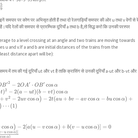
15
39
ext
 {
इनें समपार पर कोण पर अभिसृत होती हैं तथा दो रेलगाड़ियाँ समपार की ओर u तथा v वेगों से 
}
ै।यदि रेलों की समपार से प्रारम्भिक दूरियाँ a तथा b है,तो सिद्ध करो कि उनकी परस्पर
erage to a level crossing at an angle and two trains are moving towards
es u and v.If a and b are initial distances of the trains from the
{5}
east distance apart will be):
 t समय में तय की गई दूरियाँ ut और vt है ताकि क्रासिंग से उनकी दूरियाँ a-ut और b-vt और
^2-
2
′
′
′
−
2
⋅
c
o
s
O
B
O
A
O
B
α
^2 =
2
)
−
2
(
−
)
(
−
)
c
o
s
v
t
a
u
t
b
v
t
α
2+{O
2
+
−
2
c
o
s
−
2
(
+
−
c
o
s
−
c
o
s
)
+
)
v
uv
α
t
a
u
b
v
a
v
α
b
u
α
⋯
(
1
)
)
O
lpha
c
o
s
−
2
[
(
−
c
o
s
)
+
(
−
c
o
s
)]
=
0
)
v
α
a
u
v
α
b
v
u
α
 \cos
^2=0\\
−
c
o
s
)
]
v
u
α
row
c
o
s
)
α