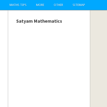
MATHS TIPS
MORE
OTHER
SITEMAP
Satyam Mathematics