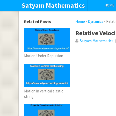
Satyam Mathematics
HOME
Related Posts
Home
-
Dynamics
-
Relati
Relative Veloc
Satyam Mathematics
Motion Under Repulsion
Motion in vertical elastic
string