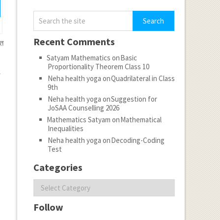
Recent Comments
ित
Satyam Mathematics
on
Basic
Proportionality Theorem Class 10
ा
Neha health yoga
on
Quadrilateral in Class
9th
Neha health yoga
on
Suggestion for
JoSAA Counselling 2026
Mathematics Satyam
on
Mathematical
Inequalities
Neha health yoga
on
Decoding-Coding
Test
Categories
Categories
Follow