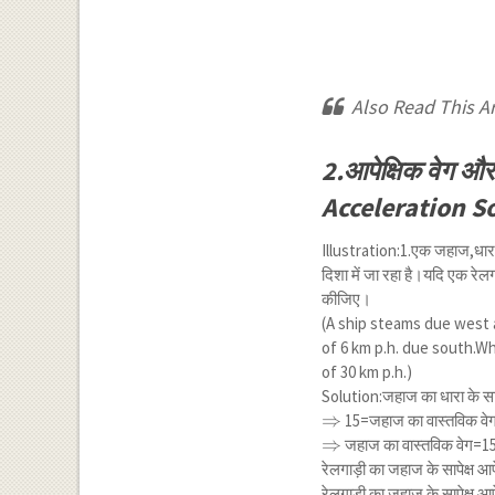
Also Read This Ar
2.आपेक्षिक वेग औ
Acceleration So
Illustration:1.एक जहाज,धारा के
दिशा में जा रहा है।यदि एक रेलग
कीजिए।
(A ship steams due west a
of 6 km p.h. due south.Wha
of 30 km p.h.)
Solution:जहाज का धारा के सापे
\Rightarrow
⇒
15=जहाज का वास्तविक वे
\Rightarrow
⇒
जहाज का वास्तविक वेग=1
रेलगाड़ी का जहाज के सापेक्ष आ
रेलगाड़ी का जहाज के सापेक्ष आ