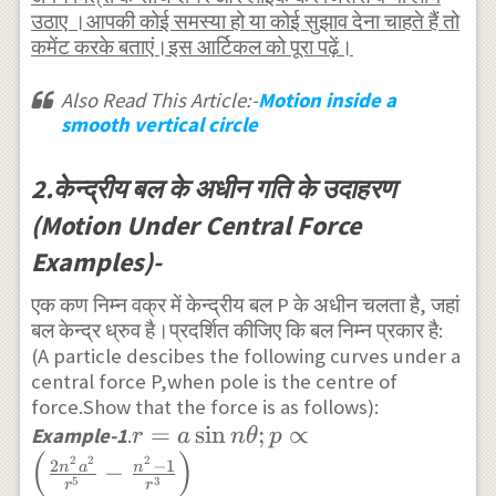
u^{2n+1} \\
उठाए ।आपकी कोई समस्या हो या कोई सुझाव देना चाहते हैं तो
कमेंट करके बताएं।इस आर्टिकल को पूरा पढ़ें।
\Rightarrow P
=h^{2}(n+1)
Also Read This Article:-
Motion inside a
a^{2 n}
smooth vertical circle
u^{2n+3} \\
=\frac{h^{2}
2.केन्द्रीय बल के अधीन गति के उदाहरण
(n+1) a^{2 n}}
(Motion Under Central Force
{r^{2 n+3}} \\
Examples)-
\Rightarrow P
\propto
एक कण निम्न वक्र में केन्द्रीय बल P के अधीन चलता है, जहां
\frac{1}{r^{2
बल केन्द्र ध्रुव है।प्रदर्शित कीजिए कि बल निम्न प्रकार है:
n+3}}
(A particle descibes the following curves under a
central force P,when pole is the centre of
force.Show that the force is as follows):
r=a \sin n
=
s
i
n
;
∝
Example-1
.
r
a
n
θ
p
(
)
\theta ; p
2
2
2
2
−
1
−
n
a
n
5
3
r
r
\propto