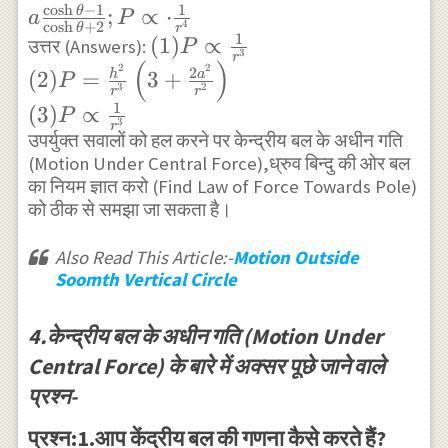
c
o
s
h
−
1
1
\frac{\co
;
∝
⋅
θ
a
P
4
c
o
s
h
+
2
θ
r
\theta-1}
1
(1) P \propto \frac{1}
(
1
)
∝
उत्तर (Answers):
P
3
r
(
)
{\cosh
{r^{3}} \\
2
2
2
(
2
)
=
3
+
h
a
P
3
2
r
r
\theta+2
(2)P=\frac{h^{2}}
1
(
3
)
∝
P
; P \prop
{r^{3}}\left(3+\frac{2
3
r
उपर्युक्त सवालों को हल करने पर केन्द्रीय बल के अधीन गति
\cdot
a^{2}}{r^{2}}\right)
(Motion Under Central Force),ध्रुव बिन्दु की ओर बल
\frac{1}
\\ (3)P \propto
का नियम ज्ञात करो (Find Law of Force Towards Pole)
{r^{4}}
\frac{1}{r^{3}}
को ठीक से समझा जा सकता है।
Also Read This Article:-
Motion Outside
Soomth Vertical Circle
4.केन्द्रीय बल के अधीन गति (Motion Under
Central Force) के बारे में अक्सर पूछे जाने वाले
प्रश्न-
प्रश्न:1.आप केंद्रीय बल की गणना कैसे करते हैं?