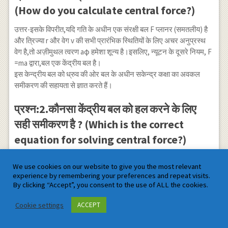
(How do you calculate central force?)
उत्तर-इसके विपरीत,यदि गति के अधीन एक संरक्षी बल F प्लानर (समतलीय) है
और त्रिज्या r और वेग v की सभी प्रारंभिक स्थितियों के लिए अचर अनुप्रस्थ
वेग है,तो अज़ीमुथल त्वरण aφ हमेशा शून्य है।इसलिए, न्यूटन के दूसरे नियम, F
=ma द्वारा,बल एक केंद्रीय बल है।
इस केन्द्रीय बल को ध्रुव की ओर बल के अधीन सकेन्द्र कक्षा का अवकल
समीकरण की सहायता से ज्ञात करते हैं।
प्रश्न:2.कौनसा केंद्रीय बल को हल करने के लिए
सही समीकरण है ? (Which is the correct
equation for solving central force?)
उत्तर-केंद्रीय बल मुख्य रूप से उन वस्तुओं द्वारा अनुभव किया जाता है जो एक
We use cookies on our website to give you the most relevant
समान वृत्तीय गति में होते हैं क्योंकि बल एक निश्चित बिंदु पर वस्तु को रखता है।
experience by remembering your preferences and repeat visits.
इसे निम्न अवकल समीकरण के द्वारा ज्ञात किया जाता है-
By clicking “Accept”, you consent to the use of ALL the cookies.
2
\Rightarrow
P
d
u
⇒
=
+
u
2
2
2
h
u
d
θ
\frac{P}
Cookie settings
ACCEPT
{h^{2} u^{2}}
प्रश्न:3.केंद्रीय बल गति क्या है? (What is
=\frac{d^{2}