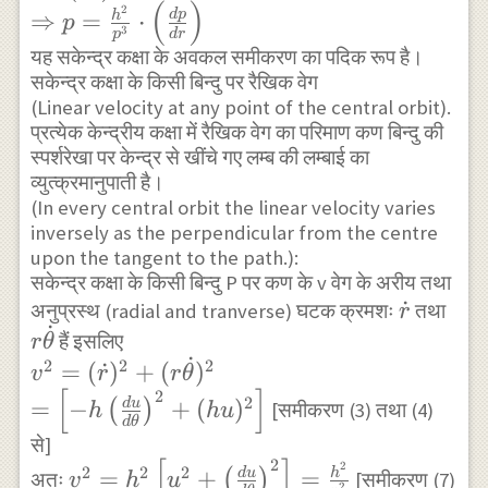
(
)
u}{d \theta^{2}}\right)\right] \frac{d
2
d
p
⇒
=
⋅
h
p
3
p
d
r
u}{d \theta} \\ \Rightarrow-
यह सकेन्द्र कक्षा के अवकल समीकरण का पदिक रूप है।
\left(\frac{1}{p^{3}}\right)\left(\frac{
सकेन्द्र कक्षा के किसी बिन्दु पर रैखिक वेग
p}{d r}\right)\left(\frac{d r}{d
(Linear velocity at any point of the central orbit).
\theta}\right)=\left[u+\left(
प्रत्येक केन्द्रीय कक्षा में रैखिक वेग का परिमाण कण बिन्दु की
स्पर्शरेखा पर केन्द्र से खींचे गए लम्ब की लम्बाई का
\frac{d^{2} u}{d \theta^{2}}
व्युत्क्रमानुपाती है।
\right)\right] \frac{d u}{d \theta} \\
(In every central orbit the linear velocity varies
\Rightarrow\left(\frac{1}
inversely as the perpendicular from the centre
{p^{3}}\right)\left(\frac{d p}{d
upon the tangent to the path.):
r}\right)=u^{2}\left[u+
सकेन्द्र कक्षा के किसी बिन्दु P पर कण के v वेग के अरीय तथा
\left(\frac{d^{2} u}{d
\dot{r}
˙
r
अनुप्रस्थ (radial and tranverse) घटक क्रमशः
तथा
r
˙
\theta^{2}}\right)\right] \\
\do
हैं इसलिए
r
θ
˙
\Rightarrow\left(\frac{1}{p^{3}}\right
2
2
2
v^{2} =
=
(
˙
)
+
(
)
v
r
r
θ
\frac{d p}{d r}=\frac{P}{h^{2}} \\
[
]
2
(\dot{r})^{2}+(r
2
=
−
+
(
)
d
u
(
)
[समीकरण (3) तथा (4)
h
h
u
\Rightarrow p=\frac{h^{2}}{p^{3}}
d
θ
\dot{\theta})^{2}
से]
\cdot \left(\frac{d p}{d r}\right)
\\ =\left[-
[
]
2
v^{2}=h^{2}\left[u^{2}+\left(\frac{
2
2
2
2
=
+
=
d
u
h
(
)
अतः
[समीकरण (7)
v
h
u
2