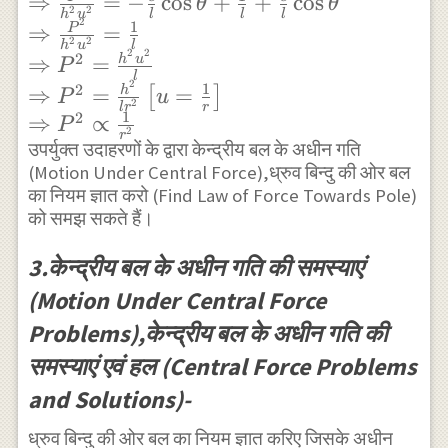
\Rightarrow
⇒
=
−
c
o
s
+
+
c
o
s
θ
θ
2
2
h
u
l
l
l
\frac{P^{2}}{h^{2}
\frac{P^{2}}{h^{2}
2
1
⇒
=
P
2
2
h
u
l
u^{2}}=-\frac{e}{l}
u^{2}}=-\frac{e}{l}
2
2
2
⇒
=
h
u
P
\cos \theta+u
\cos
l
2
1
2
⇒
=
=
h
[
]
P
u
\theta+\frac{1}
2
l
r
r
1
2
⇒
∝
P
{l}+\frac{e}{l} \cos
2
r
उपर्युक्त उदाहरणों के द्वारा केन्द्रीय बल के अधीन गति
\theta \\
(Motion Under Central Force),ध्रुव बिन्दु की ओर बल
\Rightarrow
का नियम ज्ञात करो (Find Law of Force Towards Pole)
\frac{P^{2}}{h^{2}
को समझ सकते हैं।
u^{2}}=\frac{1}{l}
3.केन्द्रीय बल के अधीन गति की समस्याएं
\\ \Rightarrow
P^{2}=\frac{h^{2}
(Motion Under Central Force
u^{2}}{l} \\
Problems),केन्द्रीय बल के अधीन गति की
\Rightarrow
समस्याएं एवं हल (Central Force Problems
P^{2}=\frac{h^{2}}
and Solutions)-
{l r^{2}}
\left[u=\frac{1}
ध्रुव बिन्दु की ओर बल का नियम ज्ञात करिए जिसके अधीन