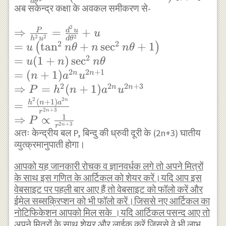
d
θ
\theta)=0 \\
\theta^{2}}
अब सकेन्द्र कक्षा के अवकल समीकरण से-
\Rightarrow
=\frac{d u}
2
\frac{d u}{d
\Rightarrow
{d \theta}
⇒
=
+
P
d
u
u
2
2
2
h
u
d
θ
\theta}=u \tan n
\frac{P}{h^{2}
2
2
\tan n
=
t
a
n
+
s
e
c
+
1
(
)
u
n
θ
n
n
θ
\theta \cdots (2)
u^{2}}
2
\theta+u n
=
(
1
+
)
s
e
c
u
n
n
θ
=\frac{d^{2}
\sec ^{2} n
2
2
+
1
=
(
+
1
)
n
n
n
a
u
u}{d
\theta \\
2
2
2
+
3
⇒
=
(
+
1
)
n
n
P
h
n
a
u
\theta^{2}}+u
\Rightarrow
2
2
n
(
+
1
)
h
n
a
=
2
+
3
\\ =u\left(\tan
n
r
\frac{d^{2}
1
⇒
∝
P
^{2} n
2
+
3
n
u}{d
r
अतः केन्द्रीय बल P, बिन्दु की ध्रुवी दूरी के (2n+3) घातीय
\theta+n \sec
\theta^{2}}
व्युत्क्रमानुपाती होगा।
^{2} n
=u\left(\tan
आपको यह जानकारी रोचक व ज्ञानवर्धक लगे तो अपने मित्रों
\theta+1\right)
^{2} n
के साथ इस गणित के आर्टिकल को शेयर करें।यदि आप इस
\\ =u(1+n)
\theta+n
वेबसाइट पर पहली बार आए हैं तो वेबसाइट को फॉलो करें और
\sec ^{2} n
\sec ^{2} n
ईमेल सब्सक्रिप्शन को भी फॉलो करें।जिससे नए आर्टिकल का
\theta \\ =
\theta\right)
नोटिफिकेशन आपको मिल सके ।यदि आर्टिकल पसन्द आए तो
(n+1) a^{2 n}
अपने मित्रों के साथ शेयर और लाईक करें जिससे वे भी लाभ