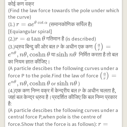
{r}\right] \\
कोई कण वक्र
\Rightarrow P^{2}
(Find the law force towards the pole under which
the curve)
\propto \frac{1}
c
o
t
r=a
=
θ
α
(1.)
(समानकोणिक सर्पिल है)
r
a
e
{r^{2}}
[Equiangular spiral]
e^{\theta
r=a
=
t
a
n
(2.)
गतिमान है (is described)
\cot
r
a
θ
\tan
\left(\frac
=
a
(
)
(3.)ध्रुव बिन्दु की ओर बल P के अधीन एक कण
\alpha}
r
\theta
{r}\right)
,
,
coshn
\sinh
s
i
n
h
n
θ
या
निर्मित करता है तो बल
e
n
θ
θ
n
θ
\theta}, n 
का नियम ज्ञात कीजिए।
n
(A particle descibes the following curves under a
\operatorn
\theta
\left(\fr
=
a
(
)
force P to the pole.Find the law of force
\theta
r
{r}\righ
,
,
coshn
\sinh
s
i
n
h
n
θ
or
)
e
n
θ
θ
n
θ
\theta}, 
(4.)एक कण निम्न वक्र में केन्द्रीय बल P के अधीन चलता है,
n
जहां बल केन्द्र ध्रुव है।प्रदर्शित कीजिए कि बल निम्न प्रकार
\operato
\theta
है:
\theta
(A particle descibes the following curves under a
central force P,when pole is the centre of
r=a
=
force.Show that the force is as follows):
r