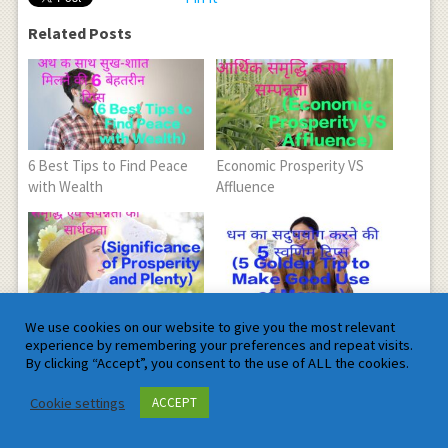
Related Posts
6 Best Tips to Find Peace
Economic Prosperity VS
with Wealth
Affluence
Significance of Prosperity
5 Golden Tip to Make Good
We use cookies on our website to give you the most relevant
and Plenty
Use of Money
experience by remembering your preferences and repeat visits.
By clicking “Accept”, you consent to the use of ALL the cookies.
Cookie settings
ACCEPT