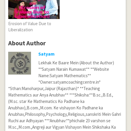
Erosion of Value Due to
Liberalization
About Author
Satyam
Lekhak Ke Baare Mein (About the Author)
**Satyam Narain Kumawat** **Website
Name:Satyam Mathematics**
*Owner:satyamcoachingcentre.in*
*Sthan:Manoharpur,Jaipur (Rajasthan)* **Teaching
Mathematics aur Anya Anubhav** ***Shiksha:**B.sc.,B.Ed.,
(M.sc. star Ke Mathematics Ko Padhane ka
Anubhav),B.com.,M.com. Ke vishayon Ko Padhane ka
Anubhav,Philosophy,Psychology,Religious,sanskriti Mein Gahri
Ruchi aur Adhyayan ***Anubhav:**phichale 23 varshon se
M.sc.,M.com.,Angreji aur Vigyan Vishayon Mein Shikshaka Ka