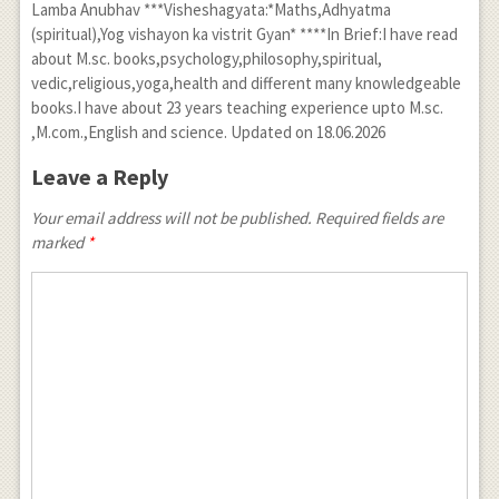
Lamba Anubhav ***Visheshagyata:*Maths,Adhyatma
(spiritual),Yog vishayon ka vistrit Gyan* ****In Brief:I have read
about M.sc. books,psychology,philosophy,spiritual,
vedic,religious,yoga,health and different many knowledgeable
books.I have about 23 years teaching experience upto M.sc.
,M.com.,English and science. Updated on 18.06.2026
Leave a Reply
Your email address will not be published. Required fields are
marked
*