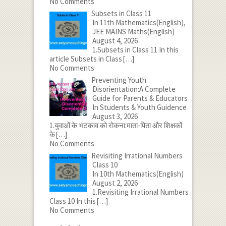
No Comments
Subsets in Class 11
In 11th Mathematics(English),
JEE MAINS Maths(English)
August 4, 2026
1.Subsets in Class 11 In this
article Subsets in Class
[…]
No Comments
Preventing Youth
Disorientation:A Complete
Guide for Parents & Educators
In Students & Youth Guidence
August 3, 2026
1.युवाओं के भटकाव को रोकना:माता-पिता और शिक्षकों
के
[…]
No Comments
Revisiting Irrational Numbers
Class 10
In 10th Mathematics(English)
August 2, 2026
1.Revisiting Irrational Numbers
Class 10 In this
[…]
No Comments