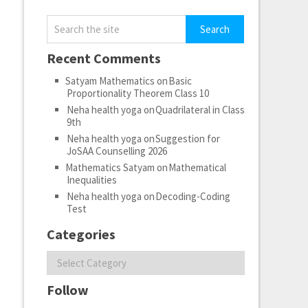
Recent Comments
Satyam Mathematics
on
Basic
Proportionality Theorem Class 10
Neha health yoga
on
Quadrilateral in Class
9th
Neha health yoga
on
Suggestion for
JoSAA Counselling 2026
Mathematics Satyam
on
Mathematical
Inequalities
Neha health yoga
on
Decoding-Coding
Test
Categories
Categories
Follow