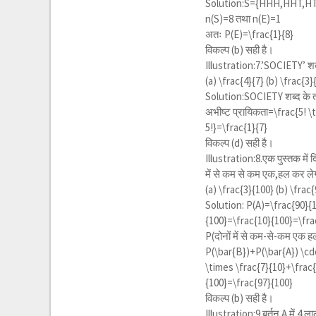
Solution:S={HHH,HHT,H
n(S)=8 तथा n(E)=1
अतः P(E)=
\frac{1}{8}
विकल्प (b) सही है।
Illustration:7.’SOCIETY’ शब्द
(a)
\frac{4}{7}
(b)
\frac{3}
Solution:SOCIETY शब्द के तर
अभीष्ट प्रायिकता=
\frac{5! \
5!}=\frac{1}{7}
विकल्प (d) सही है।
Illustration:8.एक पुस्तक में
में से कम से कम एक,हल कर लेग
(a)
\frac{3}{100}
(b)
\frac{
Solution:
P(A)=\frac{90}{1
{100}=\frac{10}{100}=\fra
P(दोनों में से कम-से-कम एक 
P(\bar{B})+P(\bar{A}) \cd
\times \frac{7}{10}+\frac{
{100}=\frac{97}{100}
विकल्प (b) सही है।
Illustration:9.बर्तन A में 4 ल