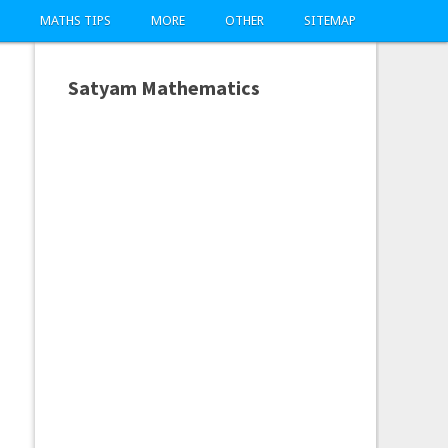
MATHS TIPS
MORE
OTHER
SITEMAP
Satyam Mathematics