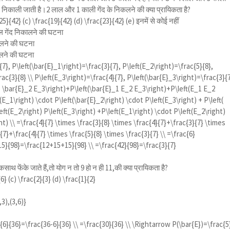
गेंद निकाली जाती है।2 लाल और 1 काली गेंद के निकलने की क्या प्रायिकता है?
25}{42}
(c)
\frac{19}{42}
(d)
\frac{23}{42}
(e) इनमें से कोई नहीं
ाल गेंद निकालने की घटना
कालने की घटना
ालने की घटना
{7}, P\left(\bar{E}_1\right)=\frac{3}{7}, P\left(E_2\right)=\frac{5}{8},
rac{3}{8} \\ P\left(E_3\right)=\frac{4}{7}, P\left(\bar{E}_3\right)=\frac{3}{
1 \bar{E}_2 E_3\right)+P\left(\bar{E}_1 E_2 E_3\right)+P\left(E_1 E_2
(E_1\right) \cdot P\left(\bar{E}_2\right) \cdot P\left(E_3\right) + P\left(
eft(E_2\right) P\left(E_3\right) +P\left(E_1\right) \cdot P\left(E_2\right)
ht) \\ =\frac{4}{7} \times \frac{3}{8} \times \frac{4}{7}+\frac{3}{7} \times
{7}+\frac{4}{7} \times \frac{5}{8} \times \frac{3}{7} \\ =\frac{6}
15}{98}=\frac{12+15+15}{98} \\ =\frac{42}{98}=\frac{3}{7}
साथ फेंके जाते हैं,तो योग न तो 9 हो न ही 11,की क्या प्रायिकता है?
{6}
(c)
\frac{2}{3}
(d)
\frac{1}{2}
,3),(3,6)}
6}{36}=\frac{36-6}{36} \\ =\frac{30}{36} \\ \Rightarrow P(\bar{E})=\frac{5