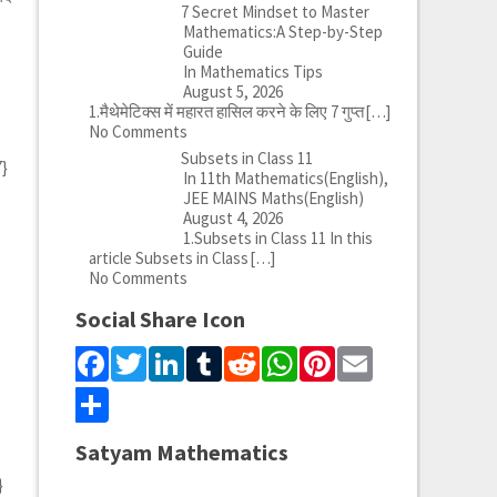
7 Secret Mindset to Master
Mathematics:A Step-by-Step
Guide
In Mathematics Tips
August 5, 2026
1.मैथेमेटिक्स में महारत हासिल करने के लिए 7 गुप्त
[…]
No Comments
Subsets in Class 11
7}
In 11th Mathematics(English),
JEE MAINS Maths(English)
August 4, 2026
1.Subsets in Class 11 In this
article Subsets in Class
[…]
No Comments
Social Share Icon
Facebook
Twitter
LinkedIn
Tumblr
Reddit
WhatsApp
Pinterest
Email
Share
Satyam Mathematics
}