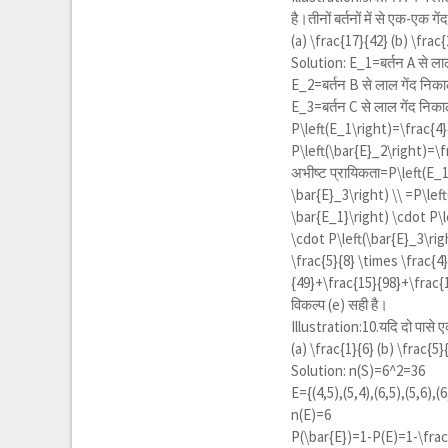
है।तीनों बर्तनों में से एक-एक 
(a)
\frac{17}{42}
(b)
\frac{
Solution:
E_1
=बर्तन A से ल
E_2
=बर्तन B से लाल गेंद नि
E_3
=बर्तन C से लाल गेंद निक
P\left(E_1\right)=\frac{4}
P\left(\bar{E}_2\right)=\f
अभीष्ट प्रायिकता=
P\left(E_
\bar{E}_3\right) \\ =P\left
\bar{E_1}\right) \cdot P\l
\cdot P\left(\bar{E}_3\rig
\frac{5}{8} \times \frac{4}
{49}+\frac{15}{98}+\frac{
विकल्प (e) सही है।
Illustration:10.यदि दो पासे एक
(a)
\frac{1}{6}
(b)
\frac{5}
Solution: n(S)=
6^2
=36
E={(4,5),(5,4),(6,5),(5,6),(6
n(E)=6
P(\bar{E})=1-P(E)=1-\frac{