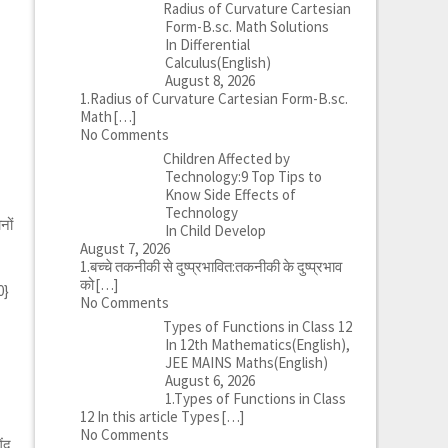
Radius of Curvature Cartesian
Form-B.sc. Math Solutions
In Differential
Calculus(English)
August 8, 2026
1.Radius of Curvature Cartesian Form-B.sc.
Math
[…]
No Comments
Children Affected by
Technology:9 Top Tips to
Know Side Effects of
Technology
नों
In Child Develop
August 7, 2026
1.बच्चे तकनीकी से दुष्प्रभावित:तकनीकी के दुष्प्रभाव
को
[…]
0}
No Comments
Types of Functions in Class 12
In 12th Mathematics(English),
JEE MAINS Maths(English)
August 6, 2026
1.Types of Functions in Class
12 In this article Types
[…]
No Comments
ेंद