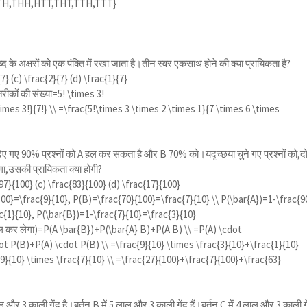
TH,THH,HTT,THT,TTH,TTT}
 के अक्षरों को एक पंक्ति में रखा जाता है।तीन स्वर एकसाथ होने की क्या प्रायिकता है?
{7}
(c)
\frac{2}{7}
(d)
\frac{1}{7}
ीकों की संख्या=
5! \times 3!
times 3!}{7!} \\ =\frac{5!\times 3 \times 2 \times 1}{7 \times 6 \times
 दिए गए 90% प्रश्नों को A हल कर सकता है और B 70% को।यदृच्छया चुने गए प्रश्नों को,दो
ा,उसकी प्रायिकता क्या होगी?
97}{100}
(c)
\frac{83}{100}
(d)
\frac{17}{100}
00}=\frac{9}{10}, P(B)=\frac{70}{100}=\frac{7}{10} \\ P(\bar{A})=1-\frac{9
c{1}{10}, P(\bar{B})=1-\frac{7}{10}=\frac{3}{10}
हल कर लेगा)=
P(A \bar{B})+P(\bar{A} B)+P(A B) \\ =P(A) \cdot
ot P(B)+P(A) \cdot P(B) \\ =\frac{9}{10} \times \frac{3}{10}+\frac{1}{10}
9}{10} \times \frac{7}{10} \\ =\frac{27}{100}+\frac{7}{100}+\frac{63}
ाल और 3 काली गेंद है।बर्तन B में 5 लाल और 3 काली गेंद हैं।बर्तन C में 4 लाल और 3 काली ग