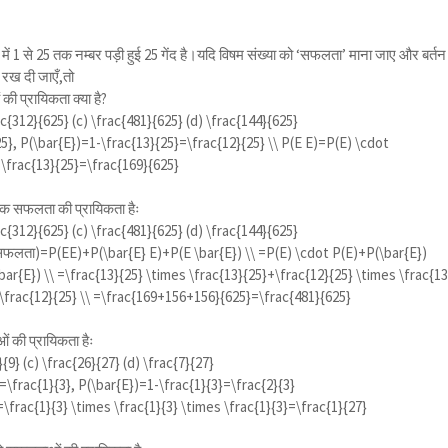
न में 1 से 25 तक नम्बर पड़ी हुई 25 गेंद है।यदि विषम संख्या को ‘सफलता’ माना जाए और बर्तन म
स रख दी जाएँ,तो
ी प्रायिकता क्या है?
ac{312}{625}
(c)
\frac{481}{625}
(d)
\frac{144}{625}
5}, P(\bar{E})=1-\frac{13}{25}=\frac{12}{25} \\ P(E E)=P(E) \cdot
 \frac{13}{25}=\frac{169}{625}
क सफलता की प्रायिकता हैः
ac{312}{625}
(c)
\frac{481}{625}
(d)
\frac{144}{625}
 सफलता)=
P(EE)+P(\bar{E} E)+P(E \bar{E}) \\ =P(E) \cdot P(E)+P(\bar{E})
ar{E}) \\ =\frac{13}{25} \times \frac{13}{25}+\frac{12}{25} \times \frac{13
 \frac{12}{25} \\ =\frac{169+156+156}{625}=\frac{481}{625}
 की प्रायिकता हैः
}{9}
(c)
\frac{26}{27}
(d)
\frac{7}{27}
=\frac{1}{3}, P(\bar{E})=1-\frac{1}{3}=\frac{2}{3}
=
\frac{1}{3} \times \frac{1}{3} \times \frac{1}{3}=\frac{1}{27}