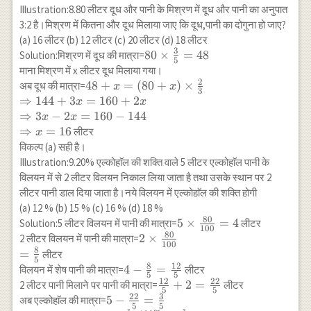
Illustration:8.80 लीटर दूध और पानी के मिश्रण में दूध और पानी का अनुपात
3:2 है।मिश्रण में कितना और दूध मिलाया जाए कि दूध,पानी का दोगुना हो जाए?
(a) 16 लीटर (b) 12 लीटर (c) 20 लीटर (d) 18 लीटर
3
80
80
×
=
48
Solution:मिश्रण में दूध की मात्रा=
5
\times
माना मिश्रण में x लीटर दूध मिलाया गया।
\frac{3}
2
48+x=
48
+
=
(
80
+
)
×
अब दूध की मात्रा=
x
x
3
{5}=48
(80+x)
⇒
144
+
3
=
160
+
2
x
x
\times
⇒
3
−
2
=
160
−
144
x
x
\frac{2}{3}
⇒
=
16
लीटर
x
\\
विकल्प (a) सही है।
\Rightarrow
Illustration:9.20% एल्कोहाॅल की शक्ति वाले 5 लीटर एल्कोहाॅल पानी के
144+3
विलयन में से 2 लीटर विलयन निकाल लिया जाता है तथा उसके स्थान पर 2
x=160+2 x
लीटर पानी डाल दिया जाता है।नये विलयन में एल्कोहाॅल की शक्ति होगी
\\
(a) 12 % (b) 15 % (c) 16 % (d) 18 %
\Rightarrow
80
5 \times
5
×
=
4
Solution:5 लीटर विलयन में पानी की मात्रा=
लीटर
100
3 x-2
80
\frac{80}
2
2
×
2 लीटर विलयन में पानी की मात्रा=
x=160-144
100
{100}=4
8
\times\frac{80}
=
लीटर
\\
5
{100} \\
8
12
4-\frac{8}
4
−
=
विलयन में शेष पानी की मात्रा=
लीटर
\Rightarrow
5
5
=\frac{8}{5}
12
22
{5}=\frac{12}
\frac{12}
+
2
=
2 लीटर पानी मिलाने पर पानी की मात्रा=
लीटर
x=16
5
5
{5}
22
3
{5}+2=\frac{22}
5-\frac{22}
5
−
=
अब एल्कोहाॅल की मात्रा=
5
5
3
3