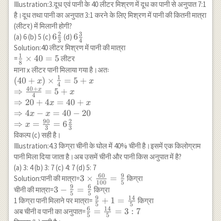
x+20 \\
Illustration:3.दूध एवं पानी के 40 लीटर मिश्रण में दूध का पानी से अनुपात 7:1
\Rightarrow
है।दूध तथा पानी का अनुपात 3:1 करने के लिए मिश्रण में पानी की कितनी मात्रा
5x-x=40-20
(लीटर) में मिलानी होगी?
\\
2
3
6
6
6
6
(a) 6 (b) 5 (c)
(d)
3
4
\Rightarrow
\frac{2}
\frac{3}
Solution:40 लीटर मिश्रण में पानी की मात्रा
x=\frac{20}
{3}
{4}
1
\frac{1}
×
40
=
5
=
लीटर
{4}=5
8
{8}
माना x लीटर पानी मिलाया गया है।अतः
\times
1
(40+x)
(
40
+
)
×
=
5
+
x
x
4
40=5
40
+
\times
x
⇒
=
5
+
x
4
\frac{1}
⇒
20
+
4
=
40
+
x
x
{4}=5+x \\
⇒
4
−
=
40
−
20
x
x
\Rightarrow
90
2
⇒
=
=
6
x
3
3
\frac{40+x}
विकल्प (c) सही है।
{4}=5+x \\
Illustration:4.3 किग्रा चीनी के घोल में 40% चीनी है।इसमें एक किलोग्राम
\Rightarrow
पानी मिला दिया जाता है।अब उसमें चीनी और पानी किस अनुपात में है?
20+4
(a) 3: 4 (b) 3: 7 (c) 4: 7 (d) 5: 7
x=40+x \\
60
9
3 \times
3
×
=
Solution:पानी की मात्रा=
किग्रा
\Rightarrow
100
5
9
6
\frac{60}
3-\frac{9}
3
−
=
चीनी की मात्रा=
किग्रा
4 x-x=40-20
5
5
{100}=\frac{9}
9
14
{5}=\frac{6}
\frac{9}
+
1
=
1 किग्रा पानी मिलाने पर मात्रा=
किग्रा
\\
5
5
{5}
{5}
6
14
{5}+1=\frac{14}
\frac{6}
=
=
3
:
7
अब चीनी व पानी का अनुपात=
\Rightarrow
5
5