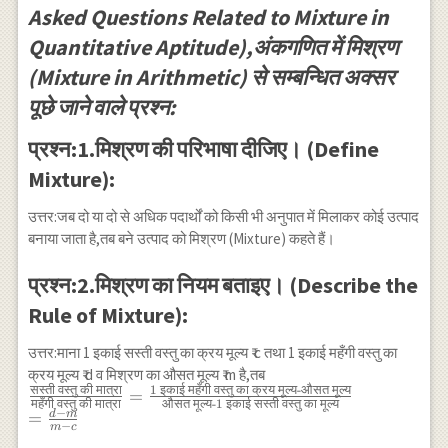
Asked Questions Related to Mixture in
Quantitative Aptitude),अंकगणित में मिश्रण
(Mixture in Arithmetic) से सम्बन्धित अक्सर
पूछे जाने वाले प्रश्न:
प्रश्न:1.मिश्रण की परिभाषा दीजिए। (Define
Mixture):
उत्तर:जब दो या दो से अधिक पदार्थों को किसी भी अनुपात में मिलाकर कोई उत्पाद
बनाया जाता है,तब बने उत्पाद को मिश्रण (Mixture) कहते हैं।
प्रश्न:2.मिश्रण का नियम बताइए। (Describe the
Rule of Mixture):
उत्तर:माना 1 इकाई सस्ती वस्तु का क्रय मूल्य ₹ c तथा 1 इकाई महँगी वस्तु का
क्रय मूल्य ₹ d व मिश्रण का औसत मूल्य ₹ m है,तब
सस्ती
वस्तु
की
मात्रा
1
इकाई
महँगी
वस्तु
का
क्रय
मूल्य
-
औसत
मूल्य
\frac{\text{सस्ती वस्तु
=
महँगी
वस्तु
की
मात्रा
औसत
मूल्य
-1
इकाई
सस्ती
वस्तु
का
मूल्य
−
की मात्रा}}{\text{महँगी
d
m
=
−
m
c
वस्तु की