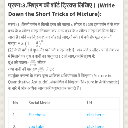
मात्रा}}=\frac{\text{1
प्रश्न:3.मिश्रण की शाॅर्ट ट्रिक्स लिखिए। (Write
इकाई महँगी वस्तु का क्रय
Down the Short Tricks of Mixture):
मूल्य-औसत मूल्य}}
{\text{औसत मूल्य-1
उत्तर:(1.)किसी बर्तन में किसी द्रव की मात्रा x लीटर है।अब इस बर्तन में से उस
इकाई सस्ती वस्तु का
द्रव के a लीटर मात्रा निकाल कर अन्य द्रव के a लीटर मात्रा को मिला दिया
मूल्य}} \\ =\frac{d-
जाता है।यदि यह क्रिया n बार दोहराई जाए,तो बर्तन में बचे शेष मूल द्रव की
m}{m-c}
n
x\left(1-
a
1
−
मात्राः=
(
)
x
x
\frac{a}
(2.)किसी बर्तन में दूध और पानी की मात्रा a:b है।अब यदि x लीटर पानी मिश्रण
{x}\right)^n
में मिलाने पर दूध व पानी का अनुपात a:c हो जाए,तब मिश्रण में:
a
x
\frac{a
दूध की मात्रा=
लीटर
−
c
b
x}{c-
b
x
\frac{b
तथा पानी की मात्रा=
लीटर
−
c
b
b}
x}{c-
उपर्युक्त प्रश्नों के उत्तर द्वारा आंकिक अभियोग्यता में मिश्रण (Mixture in
b}
Quantitative Aptitude),अंकगणित में मिश्रण (Mixture in Arithmetic)
के बारे में और अधिक जानकारी प्राप्त कर सकते हैं।
No.
Social Media
Url
1.
Facebook
click here
2.
you tube
click here