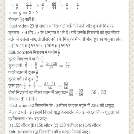
2.2
2
\Rightarrow 66
6.6
66
3
x
x
x
⇒
=
⇒
=
⇒
=
4.4
44
2
y
y
y
x+\frac{143}
=
=
3
:
2
x
y
{2} y=68.20
विकल्प (a) सही है।
x+68.20 y \\
Illustration:29.दो समान धारिता वाले बर्तनों में पानी और दूध के मिश्रण
\Rightarrow-
क्रमशः 3:4 और 5:3 के अनुपात में भरे हैं।यदि उनके मिश्रणों को एक तीसरे
68.20 x+66
बर्तन में उडेला जाए,तो तीसरे बर्तन के मिश्रण में पानी और दूध का अनुपात होगा:
x=68.20 y-
(a) 15: 12 (b) 53:59 (c) 20:9 (d) 59:53
\frac{143}{2}
3
\frac{3}
Solution:पहले मिश्रण में पानी=
y \\
7
5
{7}
\frac{5}
दूसरे मिश्रण में पानी=
\Rightarrow-
8
3
5
24
+
35
59
{8}
\frac{3}
+
=
=
कुल पानी=
2.20 x=-
7
8
56
56
4
{7}+\frac{5}
\frac{4}
पहले बर्तन में दूध=
\frac{6.6 y }
7
{8}=\frac{24+35}
3
{7}
\frac{3}
{2.2} \times
दूसरे बर्तन में दूध=
8
{56}=\frac{59}
4
3
32
+
21
53
{8}
\frac{1}{2}\\
\frac{4}
+
=
=
कुल दूध=
7
8
56
56
{56}
59
53
\Rightarrow
{7}+\frac{3}
\frac{59}
:
=
59
:
53
दोनों मिश्रणों का तीसरे बर्तन में अनुपात=
56
56
\frac{x}
{8}=\frac{32+21}
{56}:
विकल्प (d) सही है।
{y}=\frac{6.6}
{56}=\frac{53}
\frac{53}
Illustration:30.ग्लिसरीन के 50 लीटर के एक नमूने में 20% की अशुद्ध
{4.4}
{56}
{56}=59:
मिलावट पाई गई।इसमें कितनी शुद्ध ग्लिसरीन मिलाई जाए,ताकि अशुद्धता की
\Rightarrow
53
प्रतिशतता 50% रह जाए?
\frac{x}
(a) 155 लीटर (b) 150 लीटर (c) 150.4 लीटर (d) 149 लीटर
{y}=\frac{66}
Solution:माना शुद्ध ग्लिसरीन की x मात्रा मिलाई जाए।