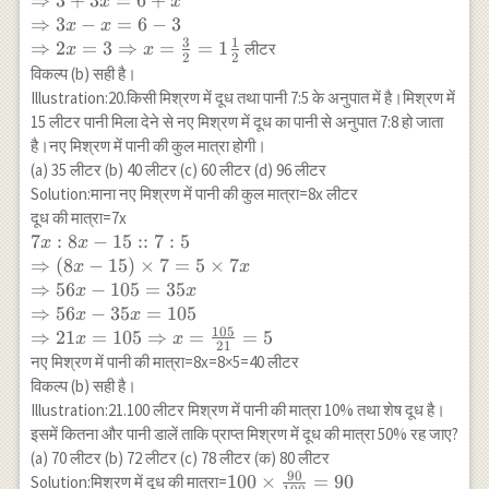
⇒
3
+
3
=
6
+
x
x
\times
⇒
3
−
=
6
−
3
x
x
\frac{1}{3}
3
1
⇒
2
=
3
⇒
=
=
1
लीटर
x
x
2
2
\\
विकल्प (b) सही है।
\Rightarrow
Illustration:20.किसी मिश्रण में दूध तथा पानी 7:5 के अनुपात में है।मिश्रण में
3+3 x=6+x
15 लीटर पानी मिला देने से नए मिश्रण में दूध का पानी से अनुपात 7:8 हो जाता
\\
है।नए मिश्रण में पानी की कुल मात्रा होगी।
\Rightarrow
(a) 35 लीटर (b) 40 लीटर (c) 60 लीटर (d) 96 लीटर
3 x-x=6-3
Solution:माना नए मिश्रण में पानी की कुल मात्रा=8x लीटर
\\
दूध की मात्रा=7x
\Rightarrow
7 x: 8 x-15:: 7:
7
:
8
−
15
::
7
:
5
x
x
2 x=3
5 \\
⇒
(
8
−
15
)
×
7
=
5
×
7
x
x
\Rightarrow
\Rightarrow(8
⇒
56
−
105
=
35
x
x
x=\frac{3}
x-15) \times
⇒
56
−
35
=
105
x
x
{2}=1
7=5 \times 7
105
⇒
21
=
105
⇒
=
=
5
x
x
\frac{1}{2}
21
x \\
नए मिश्रण में पानी की मात्रा=8x=8×5=40 लीटर
\Rightarrow
विकल्प (b) सही है।
56 x-105=35 x
Illustration:21.100 लीटर मिश्रण में पानी की मात्रा 10% तथा शेष दूध है।
\\
इसमें कितना और पानी डालें ताकि प्राप्त मिश्रण में दूध की मात्रा 50% रह जाए?
\Rightarrow
(a) 70 लीटर (b) 72 लीटर (c) 78 लीटर (क) 80 लीटर
56 x-35 x=105
90
100
100
×
=
90
Solution:मिश्रण में दूध की मात्रा=