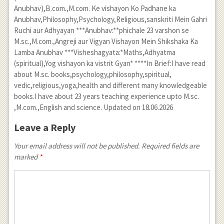
Anubhav),B.com.,M.com. Ke vishayon Ko Padhane ka
Anubhav,Philosophy,Psychology,Religious,sanskriti Mein Gahri
Ruchi aur Adhyayan ***Anubhav:**phichale 23 varshon se
M.sc.,M.com.,Angreji aur Vigyan Vishayon Mein Shikshaka Ka
Lamba Anubhav ***Visheshagyata:*Maths,Adhyatma
(spiritual),Yog vishayon ka vistrit Gyan* ****In Brief:I have read
about M.sc. books,psychology,philosophy,spiritual,
vedic,religious,yoga,health and different many knowledgeable
books.I have about 23 years teaching experience upto M.sc.
,M.com.,English and science. Updated on 18.06.2026
Leave a Reply
Your email address will not be published. Required fields are
marked
*