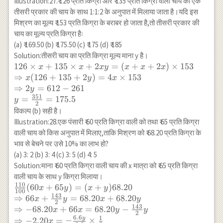
Illustration:27.₹ 126 प्रति किग्रा और ₹ 135 प्रति किग्रा वाली चाय को एक
\Rightarrow
तीसरी प्रकार की चाय के साथ 1:1:2 के अनुपात में मिलाया जाता है।यदि इस
8 x=200-160
मिश्रण का मूल्य ₹ 153 प्रति किग्रा के बराबर हो जाता है,तो तीसरी प्रकार की
\\
चाय का मूल्य प्रति किग्रा हैः
\Rightarrow
(a) ₹ 169.50 (b) ₹ 175.50 (c) ₹ 175 (d) ₹ 185
8 x=40
Solution:तीसरी चाय का प्रति किग्रा मूल्य माना y है।
\Rightarrow
126 \times
126
×
+
135
×
+
2
=
(
+
+
2
)
×
153
x
x
x
y
x
x
x
x=\frac{40}
x+135 \times
⇒
(
126
+
135
+
2
)
=
4
×
153
x
y
x
{8}=5
x+2 x y=
⇒
2
=
612
−
261
y
(x+x+2 x)
351
=
=
175.5
y
2
\times 153 \\
विकल्प (b) सही है।
\Rightarrow
Illustration:28.एक पंसारी ₹ 60 प्रति किग्रा वाली को तथा ₹ 65 प्रति किग्रा
x(126+135+2
वाली चाय को किस अनुपात में मिलाए,ताकि मिश्रण को ₹ 68.20 प्रति किग्रा के
y)=4 x
भाव से बेचने पर उसे 10% का लाभ हो?
\times 153 \\
(a) 3: 2 (b) 3: 4 (c) 3: 5 (d) 4: 5
\Rightarrow
Solution:माना ₹ 60 प्रति किग्रा वाली चाय की x मात्रा को ₹ 65 प्रति किग्रा
2 y=612-261
वाली चाय के साथ y किग्रा मिलाया।
\\
110
\frac{110}
(
60
+
65
)
=
(
+
)
68.20
x
y
x
y
y=\frac{351}
100
143
{100}(60 x+65
⇒
66
+
=
68.20
+
68.20
x
y
x
y
{2}=175.5
2
y)=(x+y)
143
⇒
−
68.20
+
66
=
68.20
−
x
x
y
y
2
68.20 \\
6.6
1
y
⇒
−
2.20
=
−
×
x