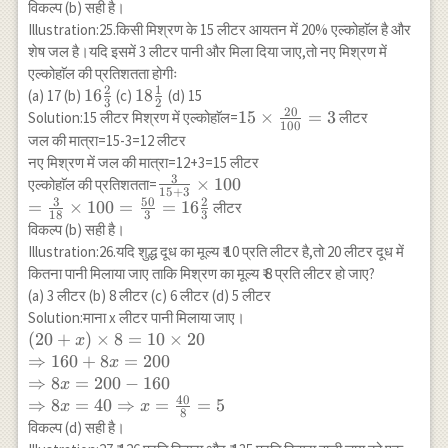
\frac{50}
विकल्प (b) सही है।
{100}=(x+y)
Illustration:25.किसी मिश्रण के 15 लीटर आयतन में 20% एल्कोहाॅल है और
\times
शेष जल है।यदि इसमें 3 लीटर पानी और मिला दिया जाए,तो नए मिश्रण में
\frac{45}
एल्कोहाॅल की प्रतिशतता होगीः
{100} \\
2
1
16
16
18
18
(a) 17 (b)
(c)
(d) 15
\Rightarrow
3
2
20
\frac{2}
\frac{1}
15 \times
15
×
=
3
Solution:15 लीटर मिश्रण में एल्कोहाॅल=
लीटर
30 x-45 x=45
100
{3}
{2}
\frac{20}
जल की मात्रा=15-3=12 लीटर
y-50 y \\
{100}=3
नए मिश्रण में जल की मात्रा=12+3=15 लीटर
\Rightarrow-
3
\frac{3}
×
100
एल्कोहाॅल की प्रतिशतता=
15 x=-5 y
15
+
3
{15+3} \times
3
50
2
=
×
100
=
=
16
लीटर
\Rightarrow
18
3
3
100 \\
विकल्प (b) सही है।
3 x=y \\
=\frac{3}{18}
\Rightarrow
Illustration:26.यदि शुद्ध दूध का मूल्य ₹ 10 प्रति लीटर है,तो 20 लीटर दूध में
\times
\frac{x}
कितना पानी मिलाया जाए ताकि मिश्रण का मूल्य ₹ 8 प्रति लीटर हो जाए?
100=\frac{50}
{y}=\frac{1}
(a) 3 लीटर (b) 8 लीटर (c) 6 लीटर (d) 5 लीटर
{3}=16
{3}
Solution:माना x लीटर पानी मिलाया जाए।
\frac{2}{3}
\Rightarrow
(20+x)
(
20
+
)
×
8
=
10
×
20
x
x: y=1: 3
\times 8=10
⇒
160
+
8
=
200
x
\times 20 \\
⇒
8
=
200
−
160
x
\Rightarrow
40
⇒
8
=
40
⇒
=
=
5
x
x
8
160+8
विकल्प (d) सही है।
x=200 \\