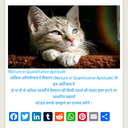
Mixture in Quantitative Aptitude
आंकिक अभियोग्यता में मिश्रण (Mixture in Quantitative Aptitude) के
इस आर्टिकल में
दो या दो से अधिक पदार्थों में मिश्रण की किसी पदार्थ की मात्रा ज्ञात करने पर
आधारित सवालों
को हल करके समझने का प्रयास करेंगे।
Facebook
Twitter
LinkedIn
Tumblr
Reddit
WhatsApp
Pinterest
Email
Shar