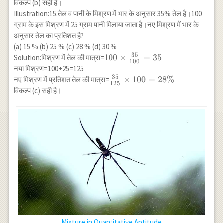
विकल्प (b) सही है।
x=\frac{400}
y \\
{3}=133
Illustration:15.तेल व पानी के मिश्रण में भार के अनुसार 35% तेल है।100
\Rightarrow
\frac{1}{3}
ग्राम के इस मिश्रण में 25 ग्राम पानी मिलाया जाता है।नए मिश्रण में भार के
6.50 x-6.20
अनुसार तेल का प्रतिशत है?
x=7.20 y-6.50
(a) 15 % (b) 25 % (c) 28 % (d) 30 %
y \\
35
100
100
×
=
35
Solution:मिश्रण में तेल की मात्रा=
\Rightarrow
100
\times
नया मिश्रण=100+25=125
0.3 x=0.7 y \\
\frac{35}
35
\frac{35}
×
100
=
28%
नए मिश्रण में प्रतिशत तेल की मात्रा=
\Rightarrow
125
{100}=35
{125}
विकल्प (c) सही है।
\frac{x}
\times
{y}=\frac{0.7}
100=28
{0.3}
\%
\Rightarrow 7 :
3
Mixture in Quantitative Aptitude