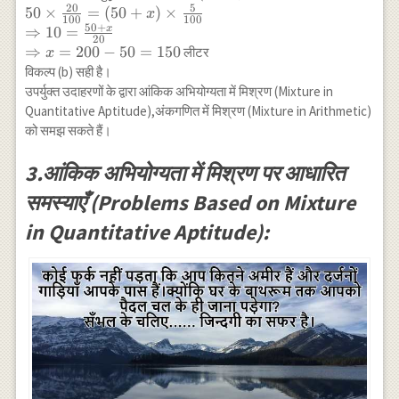
{44}
20
5
50 \times
50
×
=
(
50
+
)
×
x
100
100
\Rightarrow
50
+
\frac{20}
x
⇒
10
=
\frac{x}
20
{100}=(50+x)
⇒
=
200
−
50
=
150
लीटर
x
{y}=\frac{3}
\times \frac{5}
विकल्प (b) सही है।
{2} \\ x=y=3:
{100} \\
उपर्युक्त उदाहरणों के द्वारा आंकिक अभियोग्यता में मिश्रण (Mixture in
2
\Rightarrow
Quantitative Aptitude),अंकगणित में मिश्रण (Mixture in Arithmetic)
10=\frac{50+x}
को समझ सकते हैं।
{20} \\
\Rightarrow
3.आंकिक अभियोग्यता में मिश्रण पर आधारित
x=200-50=150
समस्याएँ (Problems Based on Mixture
in Quantitative Aptitude):