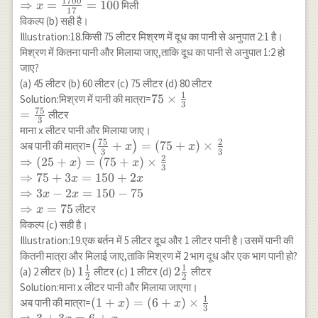
60+x=
1700
⇒
=
=
100
मिली
x
17
(400+x)
विकल्प (b) सही है।
\times
Illustration:18.किसी 75 लीटर मिश्रण में दूध का पानी से अनुपात 2:1 है।
\frac{8}{25}
मिश्रण में कितना पानी और मिलाया जाए,ताकि दूध का पानी से अनुपात 1:2 हो
\\
जाए?
\Rightarrow
(a) 45 लीटर (b) 60 लीटर (c) 75 लीटर (d) 80 लीटर
1500+25
1
75 \times
75
×
Solution:मिश्रण में पानी की मात्रा=
x=3200+8 x
3
75
\frac{1}
=
लीटर
\\
3
{3} \\
माना x लीटर पानी और मिलाया जाए।
\Rightarrow
=\frac{75}
75
2
\left(\frac{75}
+
=
(
75
+
)
×
अब पानी की मात्रा=
(
)
x
x
25 x-8
3
3
{3}
2
{3}+x\right)=
⇒
(
25
+
)
=
(
75
+
)
×
x
x
x=3200-1520
3
(75+x) \times
⇒
75
+
3
=
150
+
2
x
x
\\
\frac{2}{3} \\
⇒
3
−
2
=
150
−
75
\Rightarrow
x
x
\Rightarrow(25+x)=
⇒
=
75
लीटर
17 x=17800 \\
x
(75+x) \times
\Rightarrow
विकल्प (c) सही है।
\frac{2}{3} \\
x=\frac{1700}
Illustration:19.एक बर्तन में 5 लीटर दूध और 1 लीटर पानी है।उसमें पानी की
\Rightarrow 75+3
{17}=100
कितनी मात्रा और मिलाई जाए,ताकि मिश्रण में 2 भाग दूध और एक भाग पानी हो?
x=150+2 x \\
1
1
1
1
2
2
(a) 2 लीटर (b)
लीटर (c) 1 लीटर (d)
लीटर
2
2
\Rightarrow 3 x-2
\frac{1}
\frac{1}
Solution:माना x लीटर पानी और मिलाया जाएगा।
x=150-75 \\
{2}
{2}
1
(1+x)=
(
1
+
)
=
(
6
+
)
×
अब पानी की मात्रा=
x
x
\Rightarrow x=75
3
(6+x)