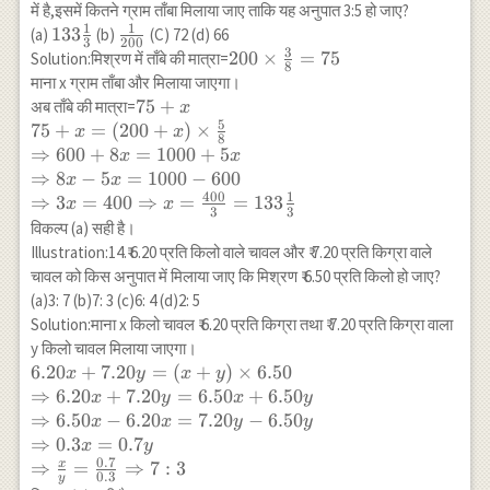
में है,इसमें कितने ग्राम ताँबा मिलाया जाए ताकि यह अनुपात 3:5 हो जाए?
1
1
133
133
\frac{1}
(a)
(b)
(C) 72 (d) 66
3
200
3
\frac{1}
{200}
200
200
×
=
75
Solution:मिश्रण में ताँबे की मात्रा=
8
{3}
\times
माना x ग्राम ताँबा और मिलाया जाएगा।
\frac{3}
75+x\\
75
+
अब ताँबे की मात्रा=
x
{8}=75
5
75+x=
75
+
=
(
200
+
)
×
x
x
8
(200+x)
⇒
600
+
8
=
1000
+
5
x
x
\times
⇒
8
−
5
=
1000
−
600
x
x
\frac{5}{8}
400
1
⇒
3
=
400
⇒
=
=
133
x
x
3
3
\\
विकल्प (a) सही है।
\Rightarrow
Illustration:14.₹ 6.20 प्रति किलो वाले चावल और ₹ 7.20 प्रति किग्रा वाले
600 + 8
चावल को किस अनुपात में मिलाया जाए कि मिश्रण ₹ 6.50 प्रति किलो हो जाए?
x=1000+5 x
(a)3: 7 (b)7: 3 (c)6: 4 (d)2: 5
\\
Solution:माना x किलो चावल ₹ 6.20 प्रति किग्रा तथा ₹ 7.20 प्रति किग्रा वाला
\Rightarrow
y किलो चावल मिलाया जाएगा।
8 x-5
6.20 x+7.20 y=
6.20
+
7.20
=
(
+
)
×
6.50
x
y
x
y
x=1000-600
(x+y) \times
⇒
6.20
+
7.20
=
6.50
+
6.50
x
y
x
y
\\
6.50 \\
⇒
6.50
−
6.20
=
7.20
−
6.50
x
x
y
y
\Rightarrow
\Rightarrow
⇒
0.3
=
0.7
x
y
3 x=400
6.20 x+7.20
0.7
x
⇒
=
⇒
7
:
3
\Rightarrow
0.3
y
y=6.50 x+6.50