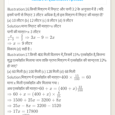
Illustration:16.किसी मिश्रण में स्प्रिट और पानी 3:2 के अनुपात में है।यदि
इसमें पानी से स्प्रिट 3 लीटर अधिक है,तो इस मिश्रण में स्प्रिट की मात्रा है?
(a) 10 लीटर (b) 12 लीटर (c) 8 लीटर (d) 9 लीटर
Solution:माना स्प्रिट की मात्रा=x लीटर
पानी की मात्रा=x-3 लीटर
3
x
\frac{x}{x-
=
⇒
3
−
9
=
2
x
x
−
3
2
x
3}=\frac{3}
⇒
=
9
लीटर
x
{2}
विकल्प (d) सही है।
\Rightarrow
Illustration:17.किसी 400 मिली विलयन में,जिसमें 15% एल्कोहाॅल है,कितना
3 x-9=2 x
शुद्ध एल्कोहाॅल मिलाया जाय ताकि प्राप्त मिश्रण में एल्कोहाॅल की सान्द्रता 32%
\\
हो जाए?
\Rightarrow
(a) 60 मिली (b) 100 मिली (c) 128 मिली (d) 68 मिली
x=9
15
400
400
×
=
60
Solution:मिश्रण में एल्कोहाॅल की मात्रा=
100
\times
माना x मिली एल्कोहाॅल और मिलाया गया।
\frac{15}
32
60+x=
60
+
=
(
400
+
)
अब एल्कोहाॅल की मात्रा=
x
x
100
{100}=60
8
(400+x)
⇒
60
+
=
(
400
+
)
×
x
x
25
\frac{32}
⇒
1500
+
25
=
3200
+
8
x
x
{100} \\
⇒
25
−
8
=
3200
−
1520
x
x
\Rightarrow
⇒
17
=
17800
x