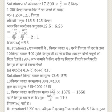
{100} \\
2
17.500
17.500
×
=
5
Solution:जस्ते की मात्रा=
किग्रा
\Rightarrow
7
\times
1.250 किग्रा जस्ता मिलाने पर जस्ते की मात्रा
80+10
\frac{2}
=5+1.250=6.250 किग्रा
x=140+7 x
{7}=5
ताँबे की मात्रा=17.5-5=12.5 किग्रा
\\
12.5: 6.25 \\
12.5
:
6.25
अब ताँबे व जस्ते का अनुपात=
\Rightarrow
125
625
=\frac{125}
=
:
10 x-7
10
100
{10}:
25
25
=
:
=
2
:
1
x=140-80 \\
2
4
\frac{625}
\Rightarrow
विकल्प (a) सही है।
{100} \\
3 x=60 \\
Illustration:12.एक व्यापारी ने 5 किग्रा चावल ₹ 75 प्रति किग्रा की दर से तथा
=\frac{25}
\Rightarrow
10 किग्रा चावल ₹ 100 प्रति किग्रा की दर से खरीदा।वह इन दोनों नमूनों को
{2}:
x=20
मिला देता है।20% लाभ कमाने के लिए उसे यह मिश्रण कितने रुपये प्रति
\frac{25}
किग्रा की दर से बेचना होगा?
{4}=2: 1
(a) ₹ 105(b) ₹ 116 (c) ₹ 56 (d) ₹ 110
Solution:5 किग्रा चावल का मूल्य=75×5=₹ 375
10 किग्रा चावल का मूल्य=100×10=₹ 1000
कुल क्रय मूल्य=375+1000=1375
120
\frac{120}
×
1375
=
1650
15 किग्रा चावल का विक्रय मूल्य=
100
1650
{100}
\frac{1650}
=
110
प्रति किग्रा चावल का वि०मू०=
15
\times
{15}=110
विकल्प (d) सही है।
1375=1650
Illustration:13.200 ग्राम की एक मिश्रधातु में जस्ता और ताँबा 5:3 के अनुपात