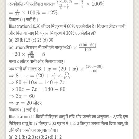
{5}
{5}=\frac{3}
\frac{\frac{3}{5}
×
100%
=
×
100%
एल्कोहाॅल की प्रतिशत मात्रा=
5
5
22
3
5
+
{5}
\times 100 \%}
5
5
3
=
×
100%
=
12%
{\frac{22}
25
विकल्प (a) सही है।
{5}+\frac{3}
Illustration:10.20 लीटर मिश्रण में 60% एल्कोहाॅल है।कितना लीटर पानी
{5}}=\frac{\frac{3}
और मिलाया जाए कि प्राप्त मिश्रण में 30% एल्कोहाॅल हो?
{5}}{5} \times 100
(a) 20 (b) 15 (c) 25 (d) 30
\% \\ =\frac{3}
(
100
−
60
)
20 \times
20
×
Solution:मिश्रण में पानी की मात्रा=
{25} \times 100
100
\frac{(100-
40
=
20
×
=
8
\%=12 \%
100
60)}{100}
माना x लीटर पानी और मिलाया जाए।
\\ =20
(
100
−
30
)
8+x=
8
+
=
(
20
+
)
×
अब पानी की मात्रा
x
x
100
\times
(20+x)
70
⇒
8
+
=
(
20
+
)
×
x
x
100
\frac{40}
\times
⇒
80
+
10
=
140
+
7
x
x
{100}=8
\frac{(100-
⇒
10
−
7
=
140
−
80
x
x
30)}{100}
⇒
3
=
60
x
\\
⇒
=
20
लीटर
x
\Rightarrow
विकल्प (a) सही है।
8+x=
Illustration:11.किसी मिश्रित धातु में ताँबे और जस्ते का अनुपात 5:2,यदि इस
(20+x)
मिश्रित धातु के 17 किग्रा 500 ग्राम में 1.250 किग्रा जस्ता मिला दिया जाए,तो
\times
ताँबे और जस्ते का अनुपात होगा।
\frac{70}
(a) 2: 1 (b) 2: 3 (c) 3: 2 (d) 1 : 2