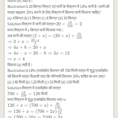
{5}
{5}=\frac{14}
विकल्प (b) सही है।
x=\frac{90}
{5}=3: 7
Illustration:5.20 किग्रा स्प्रिट एवं पानी के मिश्रण में 10% पानी है।पानी की
{3}=6
मात्रा बढ़ाकर 25% करने के लिए मिश्रण में कितना पानी मिलाना चाहिए?
\frac{2}{3}
(a) 4 किग्रा (b) 5 किग्रा (c) 8 किग्रा (d) 30 किग्रा
10
20 \times
20
×
=
2
Solution:मिश्रण में पानी की मात्रा=
100
\frac{10}
माना मिश्रण में x किग्रा पानी मिलाया गया।
{100}=2
25
(2+x)=(20+x)
(
2
+
)
=
(
20
+
)
×
अब पानी की मात्रा
x
x
100
20
+
\times \frac{25}
x
⇒
2
+
=
x
4
{100}\\
⇒
4
+
8
=
20
+
x
x
\Rightarrow
⇒
4
−
=
20
−
8
⇒
3
=
12
x
x
x
2+x=\frac{20+x}
⇒
=
4
x
{4} \\
विकल्प (a) सही है।
\Rightarrow 4
Illustration:6.18% एल्कोहाॅल विलयन की 700 मिली मात्रा में शुद्ध एल्कोहाॅल
x+8=20+x \\
की कितनी मात्रा मिलायी जाए कि परिणामी विलयन 30% शक्ति का बन जाए?
\Rightarrow 4 x-
(a) 140 मिली (b) 120 मिली (c) 50 मिली (d) 100 मिली
x=20-8
Solution:मिश्रण में एल्कोहाॅल की मात्रा
\Rightarrow 3
18
700 \times
700
×
=
126
मिली
x=12 \\
100
\frac{18}
माना मिश्रण में शुद्ध एल्कोहाॅल मिलाया जाए=x
\Rightarrow x=4
{100}=126
30
126+x=
126
+
=
(
700
+
)
×
x
x
100
×
3
(700+x)
⇒
126
+
=
(
700
+
2
)
x
x
10
\times
⇒
1260
+
10
=
2100
+
3
x
x