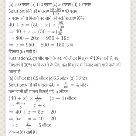
(a) 200 ग्राम (b) 150 ग्राम (c) 50 ग्राम (d) 10 ग्राम
50
×
80
\frac{50
Solution:सोने की मात्रा=
=40 ग्राम
100
\times
x ग्राम सोना मिलाने पर सोने की प्रतिशतता=95%
80}
95
40+x=
40
+
=
(
50
+
)
×
x
x
100
{100}
19
(50+x)
⇒
40
+
=
(
50
+
)
x
x
20
\times
⇒
800
+
20
=
950
+
19
x
x
\frac{95}
⇒
=
950
−
800
=
150
ग्राम
x
{100} \\
विकल्प (b) सही है।
\Rightarrow
llustration:2.दूध और पानी के एक 40 लीटर मिश्रण में 10% पानी है,नए
40+x=
मिश्रण में 20% पानी रखने के लिए,मूल मिश्रण में मिलाए जाने वाले पानी की
(50+x)
मात्रा है:
\frac{19}
(a) 6 लीटर (b) 6.5 लीटर (c)5.5 लीटर (d) 5 लीटर
{20} \\
10
40 \times
40
×
=
4
Solution:पानी की मात्रा=
लीटर
100
\Rightarrow
\frac{10}
माना पानी की मात्रा मिलाई गई=x लीटर
800+20
{100}=4
20
(40+x)
(
40
+
)
×
=
(
+
4
)
लीटर
x
x
x=950+19 x
100
40
+
\times
x
\Rightarrow
⇒
=
+
4
x
\\
5
\frac{20}
\frac{40+x}
⇒
40
+
=
5
+
20
x
x
\Rightarrow
{100}=
{5}=x+4 \\
⇒
5
−
=
40
−
20
x
x
x=950-
(x+4)
\Rightarrow
20
⇒
=
=
5
लीटर
x
800=150
4
40+x=5
विकल्प (d) सही है।