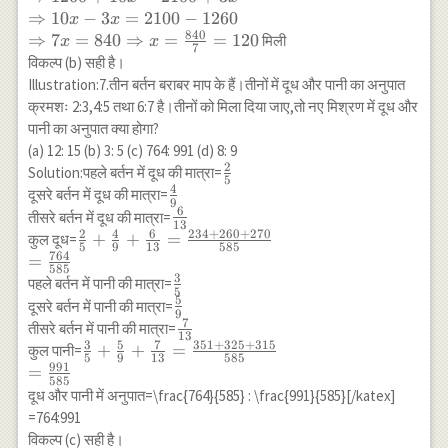
\frac{30}
⇒
10
−
3
=
2100
−
1260
x
x
{100} \\
840
⇒
7
=
840
⇒
=
=
120
मिली
x
x
7
\Rightarrow
विकल्प (b) सही है।
126+x=
Illustration:7.तीन बर्तन बराबर माप के हैं।तीनों में दूध और पानी का अनुपात
(700+2 x)
क्रमशः 2:3,4:5 तथा 6:7 है।तीनों को मिला दिया जाए,तो नए मिश्रण में दूध और
\frac{\times
पानी का अनुपात क्या होगा?
3}{10} \\
(a) 12: 15 (b) 3: 5 (c) 764: 991 (d) 8: 9
\Rightarrow
2
\frac{2}
Solution:पहले बर्तन में दूध की मात्रा=
1260+10
5
4
{5}
\frac{4}
दूसरे बर्तन में दूध की मात्रा=
x=2100+3 x
9
6
{9}
\frac{6}
तीसरे बर्तन में दूध की मात्रा=
\\
13
2
4
6
234
+
260
+
270
{13}
\frac{2}{5}+\frac{4}
+
+
=
कुल दूध=
\Rightarrow
5
9
13
585
764
{9}+\frac{6}
=
10 x-3
585
{13}=\frac{234+260+270}
3
\frac{3}
पहले बर्तन में पानी की मात्रा=
x=2100-1260
5
{585} \\ =\frac{764}{585}
5
{5}
\frac{5}
दूसरे बर्तन में पानी की मात्रा=
\\
9
7
{9}
\frac{7}
तीसरे बर्तन में पानी की मात्रा=
\Rightarrow
13
3
5
7
351
+
325
+
315
{13}
\frac{3}{5}+\frac{5}
+
+
=
7 x=840
कुल पानी=
5
9
13
585
991
{9}+\frac{7}
\Rightarrow
=
585
{13}=\frac{351+325+315}
x=\frac{840}
दूध और पानी में अनुपात=\frac{764}{585} : \frac{991}{585}[/katex]
{585} \\ =\frac{991}{585}
{7}=120
=764:991
विकल्प (c) सही है।