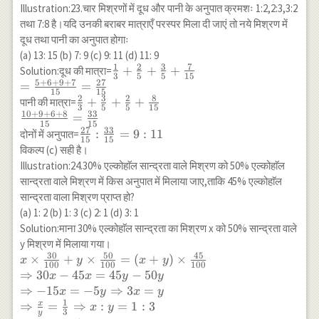
y-15 y \\
Illustration:23.चार मिश्रणों में दूध और पानी के अनुपात क्रमशः 1:2,2:3,3:2
\Rightarrow
तथा 7:8 है।यदि उनकी बराबर मात्राएँ परस्पर मिला दी जाएं तो नये मिश्रण में
4 x=y
दूध तथा पानी का अनुपात होगाः
\Rightarrow
(a) 13: 15 (b) 7: 9 (c) 9: 11 (d) 11: 9
\frac{x}
1
2
3
7
\frac{1}
+
+
+
Solution:दूध की मात्रा=
{y}=\frac{1}
3
5
5
15
5
+
6
+
9
+
7
27
{3}+\frac{2}
=
=
{4} \\
15
15
{5}+\frac{3}
2
3
2
8
\frac{2}
+
+
+
पानी की मात्रा=
\Rightarrow
3
5
5
15
{5}+\frac{7}{15}
10
+
9
+
6
+
8
33
{3}+\frac{3}
=
x: y=1: 4
15
15
\\
{5}+\frac{2}
27
33
\frac{27}
:
=
9
:
11
दोनों में अनुपात=
15
15
=\frac{5+6+9+7}
{5}+\frac{8}{15}
{15}:
विकल्प (c) सही है।
{15}=\frac{27}
\\
\frac{33}
Illustration:24.30% एल्कोहाॅल सान्द्रता वाले मिश्रण को 50% एल्कोहाॅल
{15}
\frac{10+9+6+8}
{15}=9:
सान्द्रता वाले मिश्रण में किस अनुपात में मिलाया जाए,ताकि 45% एल्कोहाॅल
{15}=\frac{33}
11
सान्द्रता वाला मिश्रण प्राप्त हो?
{15}
(a) 1: 2 (b) 1: 3 (c) 2: 1 (d) 3: 1
Solution:माना 30% एल्कोहाॅल सान्द्रता का मिश्रण x को 50% सान्द्रता वाले
y मिश्रण में मिलाया गया।
30
50
45
x \times
×
+
×
=
(
+
)
×
x
y
x
y
100
100
100
\frac{30}
⇒
30
−
45
=
45
−
50
x
x
y
y
{100}+y
⇒
−
15
=
−
5
⇒
3
=
x
y
x
y
\times
1
x
⇒
=
⇒
:
=
1
:
3
x
y
3
y