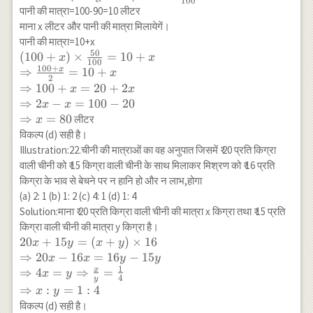
\\
100
\times
पानी की मात्रा=100-90=10 लीटर
\Rightarrow
\frac{90}
माना x लीटर और पानी की मात्रा मिलायेगें।
21 x=105
{100}=90
पानी की मात्रा=10+x
\Rightarrow
50
(100+x)
(
100
+
)
×
=
10
+
x
x
x=\frac{105}
100
100
+
\times
x
⇒
=
10
+
x
{21}=5
2
\frac{50}
⇒
100
+
=
20
+
2
x
x
{100}=10+x
⇒
2
−
=
100
−
20
x
x
\\
⇒
=
80
लीटर
x
\Rightarrow
विकल्प (d) सही है।
\frac{100+x}
Illustration:22.चीनी की मात्राओं का वह अनुपात जिसमें ₹ 20 प्रति किग्रा
{2}=10+x \\
वाली चीनी को ₹ 15 किग्रा वाली चीनी के साथ मिलाकर मिश्रण को ₹ 16 प्रति
\Rightarrow
किग्रा के भाव से बेचने पर न हानि हो और न लाभ,होगा
100+x=20+2
(a) 2: 1 (b) 1: 2 (c) 4: 1 (d) 1: 4
x \\
Solution:माना ₹ 20 प्रति किग्रा वाली चीनी की मात्रा x किग्रा तथा ₹ 15 प्रति
\Rightarrow
किग्रा वाली चीनी की मात्रा y किग्रा है।
2 x-x=100-20
20 x+15 y=
20
+
15
=
(
+
)
×
16
x
y
x
y
\\
(x+y) \times
⇒
20
−
16
=
16
−
15
x
x
y
y
\Rightarrow
1
16 \\
x
⇒
4
=
⇒
=
x
y
x=80
4
y
\Rightarrow
⇒
:
=
1
:
4
x
y
20 x-16 x=16
विकल्प (d) सही है।