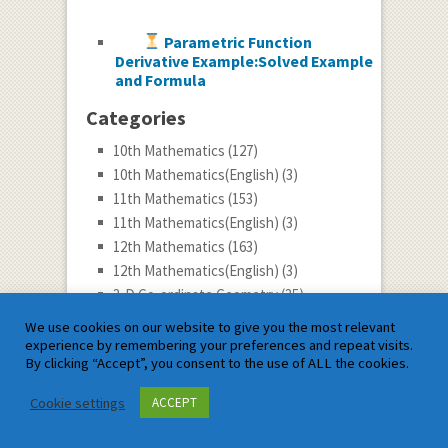
Parametric Function
Derivative Example:Solved Example
and Formula
Categories
10th Mathematics
(127)
10th Mathematics(English)
(3)
11th Mathematics
(153)
11th Mathematics(English)
(3)
12th Mathematics
(163)
12th Mathematics(English)
(3)
3-D Co-ordinate Geometry
(35)
9th Mathematics
(132)
We use cookies on our website to give you the most relevant
9th Mathematics(English)
(3)
experience by remembering your preferences and repeat visits.
By clicking “Accept”, you consent to the use of ALL the cookies.
Abstract Algebra
(45)
Advanced DE
(1)
Cookie settings
ACCEPT
Advanced Differential Calculus
(2)
Award
(9)