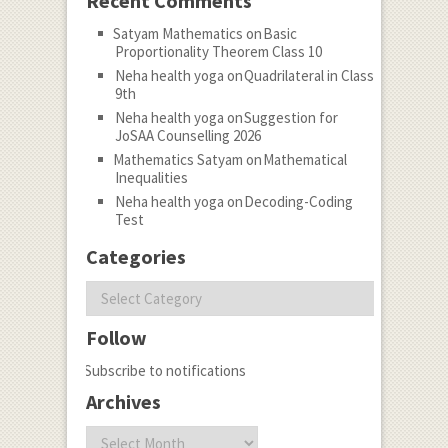
Recent Comments
Satyam Mathematics
on
Basic
Proportionality Theorem Class 10
Neha health yoga
on
Quadrilateral in Class
9th
Neha health yoga
on
Suggestion for
JoSAA Counselling 2026
Mathematics Satyam
on
Mathematical
Inequalities
Neha health yoga
on
Decoding-Coding
Test
Categories
Categories
Follow
Subscribe to notifications
Archives
Archives