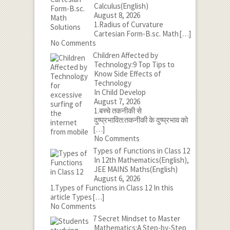
Calculus(English)
August 8, 2026
1.Radius of Curvature
Cartesian Form-B.sc. Math
[…]
No Comments
Children Affected by
Technology:9 Top Tips to
Know Side Effects of
Technology
In Child Develop
August 7, 2026
1.बच्चे तकनीकी से
दुष्प्रभावित:तकनीकी के दुष्प्रभाव को
[…]
No Comments
Types of Functions in Class 12
In 12th Mathematics(English),
JEE MAINS Maths(English)
August 6, 2026
1.Types of Functions in Class 12 In this
article Types
[…]
No Comments
7 Secret Mindset to Master
Mathematics:A Step-by-Step