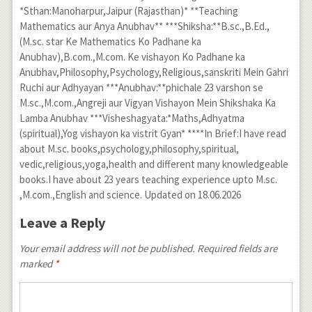
*Sthan:Manoharpur,Jaipur (Rajasthan)* **Teaching
Mathematics aur Anya Anubhav** ***Shiksha:**B.sc.,B.Ed.,
(M.sc. star Ke Mathematics Ko Padhane ka
Anubhav),B.com.,M.com. Ke vishayon Ko Padhane ka
Anubhav,Philosophy,Psychology,Religious,sanskriti Mein Gahri
Ruchi aur Adhyayan ***Anubhav:**phichale 23 varshon se
M.sc.,M.com.,Angreji aur Vigyan Vishayon Mein Shikshaka Ka
Lamba Anubhav ***Visheshagyata:*Maths,Adhyatma
(spiritual),Yog vishayon ka vistrit Gyan* ****In Brief:I have read
about M.sc. books,psychology,philosophy,spiritual,
vedic,religious,yoga,health and different many knowledgeable
books.I have about 23 years teaching experience upto M.sc.
,M.com.,English and science. Updated on 18.06.2026
Leave a Reply
Your email address will not be published. Required fields are
marked
*