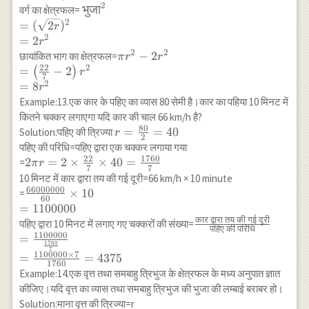
r=\sqrt{2}
2
a=\sqrt{2}
\text{भुजा}^2
भुजा
वर्ग का क्षेत्रफल=
a
r
2
\\ =(\sqrt{2
=
(
2
)
r
r})^2 \\ =2
2
=
2
r
r^2
2
2
\pi r^2-2 r^2 \\
−
2
छायांकित भाग का क्षेत्रफल=
π
r
r
22
2
=\left(\frac{22}
=
−
2
(
)
r
7
{7}-2\right) r^2
2
=
8
r
\\=8 r^2
Example:13.एक कार के पहिए का व्यास 80 सेमी है।कार का पहिया 10 मिनट में
कितने चक्कर लगाएगा यदि कार की चाल 66 km/h है?
80
r=\frac{80}
=
=
40
Solution:पहिए की त्रिज्या
r
2
{2}=40
पहिए की परिधि=पहिए द्वारा एक चक्कर लगाया गया
22
1760
2 \pi r=2
2
=
2
×
×
40
=
=
π
r
7
7
\times
10 मिनट में कार द्वारा तय की गई दूरी=66 km/h × 10 minute
\frac{22}{7}
66000000
\frac{66000000}
×
10
=
60
\times
{60} \times 10
=
1100000
40=\frac{1760}
\\ =1100000
कार
द्वारा
तय
की
गई
दूरी
\frac{\text{कार
पहिए द्वारा 10 मिनट में लगाए गए चक्करों की संख्या=
पहिए
की
परिधि
{7}
1100000
द्वारा तय की गई दूरी}}
=
1760
7
{\text{पहिए की
1100000
×
7
=
=
4375
1760
परिधि}}
Example:14.एक वृत्त तथा समबाहु त्रिभुज के क्षेत्रफल के मध्य अनुपात ज्ञात
\\=\frac{1100000}
कीजिए।यदि वृत्त का व्यास तथा समबाहु त्रिभुज की भुजा की लम्बाई बराबर हो।
{\frac{1760}{7}}
Solution:माना वृत्त की त्रिज्या=r