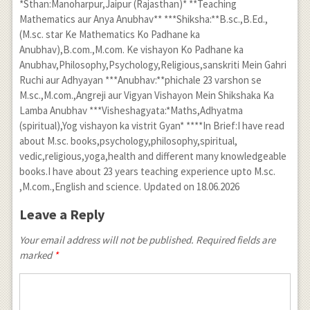
*Sthan:Manoharpur,Jaipur (Rajasthan)* **Teaching
Mathematics aur Anya Anubhav** ***Shiksha:**B.sc.,B.Ed.,
(M.sc. star Ke Mathematics Ko Padhane ka
Anubhav),B.com.,M.com. Ke vishayon Ko Padhane ka
Anubhav,Philosophy,Psychology,Religious,sanskriti Mein Gahri
Ruchi aur Adhyayan ***Anubhav:**phichale 23 varshon se
M.sc.,M.com.,Angreji aur Vigyan Vishayon Mein Shikshaka Ka
Lamba Anubhav ***Visheshagyata:*Maths,Adhyatma
(spiritual),Yog vishayon ka vistrit Gyan* ****In Brief:I have read
about M.sc. books,psychology,philosophy,spiritual,
vedic,religious,yoga,health and different many knowledgeable
books.I have about 23 years teaching experience upto M.sc.
,M.com.,English and science. Updated on 18.06.2026
Leave a Reply
Your email address will not be published. Required fields are
marked
*