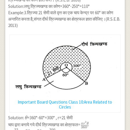
12 \times 5 \\
Solution:लघु त्रिज्यखण्ड का कोण=360°-250°=110°
=\frac{1}{2} \times
Example:3.त्रिज्या 21 सेमी वाले वृत्त का एक चाप केन्द्र पर 60° का कोण
\frac{22}{7} \times
अन्तरित करता है,संगत दीर्घ त्रिज्यखण्ड का क्षेत्रफल ज्ञात कीजिए।(R.S.E.B.
\frac{169}{4}-30
2013)
\\=\frac{1859}
{28}-30 \\
=\frac{1859-840}
{28} \\
=\frac{1029}{28}
\approx 36.99
Important Board Questions Class 10:Area Related to
Circles
\theta
Solution:
=360°-60°=300° , r=21 सेमी
θ
2
\frac{\pi r^2
π
r
θ
चाप द्वारा बनाये गये दीर्घ त्रिज्यखण्ड का क्षेत्रफल=
∘
36
0
22
300