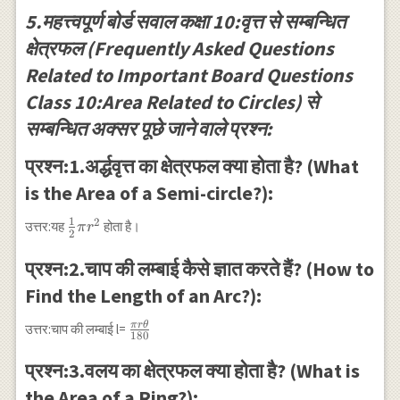
5.महत्त्वपूर्ण बोर्ड सवाल कक्षा 10:वृत्त से सम्बन्धित
क्षेत्रफल (Frequently Asked Questions
Related to Important Board Questions
Class 10:Area Related to Circles) से
सम्बन्धित अक्सर पूछे जाने वाले प्रश्न:
प्रश्न:1.अर्द्धवृत्त का क्षेत्रफल क्या होता है? (What
is the Area of a Semi-circle?):
1
2
\frac{1}
उत्तर:यह
होता है।
π
r
2
{2} \pi
r^2
प्रश्न:2.चाप की लम्बाई कैसे ज्ञात करते हैं? (How to
Find the Length of an Arc?):
π
r
θ
\frac{\pi
उत्तर:चाप की लम्बाई l=
180
r \theta}
{180}
प्रश्न:3.वलय का क्षेत्रफल क्या होता है? (What is
the Area of a Ring?):