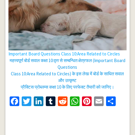
Important Board Questions Class 10:Area Related to Circles
महत्त्वपूर्ण बोर्ड सवाल कक्षा 10:वृत्त से सम्बन्धित क्षेत्रफल (Important Board
Questions
Class 10:Area Related to Circles) के इस लेख में बोर्ड के साधित सवाल
और उत्कृष्ट
प्रैक्टिस प्रोब्लम्स कक्षा 10 के लिए परफेक्ट तैयारी को जानिए।
Facebook
Twitter
LinkedIn
Tumblr
Reddit
WhatsApp
Pinterest
Email
Shar