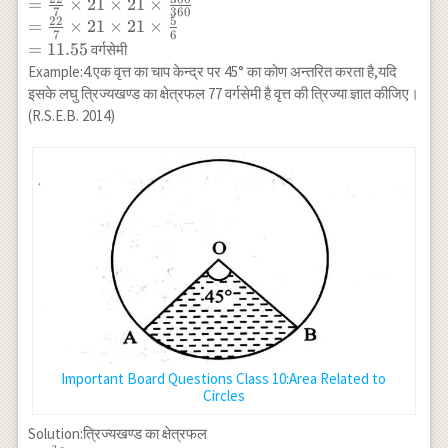
\theta}
=
×
21
×
21
×
7
360
{360^{\circ}}
22
5
=
×
21
×
21
×
7
6
\\
=
11.55
वर्गसेमी
=\frac{22}
Example:4.एक वृत्त का चाप केन्द्र पर 45° का कोण अन्तरित करता है,यदि
{7} \times 21
इसके लघु त्रिज्यखण्ड का क्षेत्रफल 77 वर्गसेमी है वृत्त की त्रिज्या ज्ञात कीजिए।
\times 21
(R.S.E.B. 2014)
\times
\frac{300}
{360} \\
=\frac{22}
{7} \times 21
\times 21
\times
\frac{5}{6}
\\ =11.55
Important Board Questions Class 10:Area Related to
Circles
Solution:त्रिज्यखण्ड का क्षेत्रफल
2