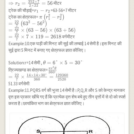
\times
\\ \Rightarrow
352
×
7
\\
⇒
=
=
56
मीटर
r
2
2
×
22
r_1=396 \\
r^2=441
\Rightarrow
r_1-
−
ट्रेक की चौड़ाई=
=63-56=7 मीटर
r
r
1
2
\Rightarrow
\Rightarrow
r_2=\frac{352
2
2
r_2
\pi\left(r_1^2-
−
ट्रेक का क्षेत्रफल=
(
)
π
r
r
1
2
r_1=\frac{396
r=\sqrt{441} \\
\times 7}{2
22
2
2
r_2^2\right)
=
6
3
−
5
6
(
)
\times 7}{2
7
\Rightarrow r=21
\times
\\ =\frac{22}
22
=
×
(
63
−
56
)
×
(
63
+
56
)
\times
7
22}=56
{7}\left(63^2-
22
=
×
7
×
119
=
2618
वर्गमीटर
22}=63
7
56^2\right) \\
Example:10.एक घड़ी की मिनट की सुई की लम्बाई 14 सेमी है।इस मिनट की
=\frac{22}
सुई द्वारा 5 मिनट में बनाए गए क्षेत्रफल ज्ञात कीजिए।
{7} \times(63-
56)
\theta=6°
=
6°
×
5
=
30°
Solution:r=14 सेमी ,
θ
\times(63+56)
2
\times
\frac{\pi r^2
π
r
θ
त्रिज्यखण्ड का क्षेत्रफल=
∘
36
0
\\ =\frac{22}
5=30°
\theta}
∘
22
14
×
14
×
3
0
129360
=
×
=
{7} \times 7
7
360
2520
{360^{\circ}}
51.33 वर्गसेमी
\times
\\=\frac{22}
Example:11.PQRS वर्ग की भुजा 14 सेमी है।P,Q,R और S को केन्द्र मानकर
119=2618
{7} \times
वृत्त इस प्रकार खींचे गए हैं कि प्रत्येक वृत्त शेष बचे हुए तीन वृत्तों में से दो को स्पर्श
\frac{14 \times
करता है।छायांकित भाग का क्षेत्रफल ज्ञात कीजिए।
14 \times
30^{\circ}}
{360}
=\frac{129360}
{2520}