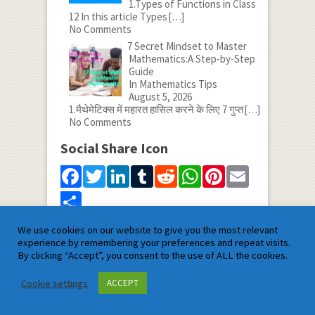
1.Types of Functions in Class
12 In this article Types
[…]
No Comments
7 Secret Mindset to Master
Mathematics:A Step-by-Step
Guide
In Mathematics Tips
August 5, 2026
1.मैथेमेटिक्स में महारत हासिल करने के लिए 7 गुप्त
[…]
No Comments
Social Share Icon
Facebook
Twitter
LinkedIn
Tumblr
Reddit
WhatsApp
Pinterest
Email
Share
We use cookies on our website to give you the most relevant
Satyam Mathematics
experience by remembering your preferences and repeat visits.
By clicking “Accept”, you consent to the use of ALL the cookies.
Cookie settings
ACCEPT