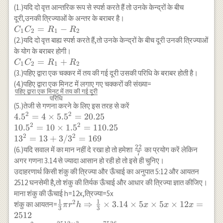
(1.)यदि दो वृत्त आन्तरिक रूप से स्पर्श करते हैं तो उनके केन्द्रों के बीच
दूरी,उनकी त्रिज्याओं के अन्तर के बराबर है।
C_{1}
=
−
C
C
R
R
1
2
1
2
C_{2}=R_{1}-
(2.)यदि दो वृत्त बाह्य स्पर्श करते हैं,तो उनके केन्द्रों के बीच दूरी उनकी त्रिज्याओं
R_{2}
के योग के बराबर होगी।
C_{1}
=
+
C
C
R
R
1
2
1
2
C_{2}=R_{1}+R_{2}
(3.)पहिए द्वारा एक चक्कर में तय की गई दूरी उसकी परिधि के बराबर होती है।
\frac{\text{पहिए
(4.)पहिए द्वारा एक मिनट में लगाए गए चक्करों की संख्या=
पहिए
द्वारा
एक
मिनट
में
तय
की
गई
दूरी
द्वारा एक मिनट में तय
परिधि
की गई दूरी}}
(5.)तेजी से गणना करने के लिए इस तरह से करें
{\text{परिधि}}
2
2
4.5^2=4 \times
4.
5
=
4
×
5.
5
=
20.25
2
2
5.5^2=20.25 \\
10.
5
=
10
×
1.
5
=
110.25
10.5^2=10 \times
2
2
1
3
=
13
+
3/
3
=
169
1.5^2=110.25 \\
22
\frac{22}
(6.)यदि सवाल में का मान नहीं दे रखा हो तो हमेशा
का प्रयोग करें लेकिन
7
13^2=13+3/3^2=169
{7}
अगर गणना 3.14 से ज्यादा आसान हो रही हो तो इसे ही चुनिए।
उदाहरणार्थ किसी शंकु की त्रिज्या और ऊँचाई का अनुपात 5:12 और आयतन
2512 घनसेमी है,तो शंकु की तिर्यक ऊँचाई और आधार की त्रिज्या ज्ञात कीजिए।
माना शंकु की ऊँचाई h=12x,त्रिज्या=5x
1
1
2
\frac{1}{3} \pi
⇒
×
3.14
×
5
×
5
×
12
=
शंकु का आयतन=
π
r
h
x
x
x
3
3
r^2 h
2512