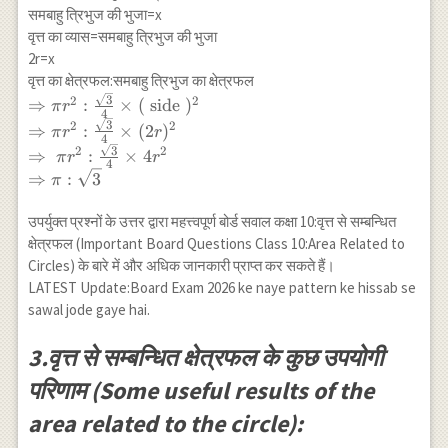
\\ =\frac{1100000
समबाहु त्रिभुज की भुजा=x
\times 7}
वृत्त का व्यास=समबाहु त्रिभुज की भुजा
{1760}=4375
2r=x
वृत्त का क्षेत्रफल:समबाहु त्रिभुज का क्षेत्रफल
\Rightarrow \pi
3
2
2
⇒
:
×
(
side
)
π
r
4
r^2:
3
2
2
⇒
:
×
(
2
)
π
r
r
4
\frac{\sqrt{3}}{4}
3
2
2
⇒
:
×
4
π
r
r
\times(\text { side
4
⇒
:
3
π
})^2 \\
\Rightarrow \pi
उपर्युक्त प्रश्नों के उत्तर द्वारा महत्त्वपूर्ण बोर्ड सवाल कक्षा 10:वृत्त से सम्बन्धित
r^2:
क्षेत्रफल (Important Board Questions Class 10:Area Related to
\frac{\sqrt{3}}{4}
Circles) के बारे में और अधिक जानकारी प्राप्त कर सकते हैं।
\times(2 r)^2 \\
LATEST Update:Board Exam 2026 ke naye pattern ke hissab se
\Rightarrow \pi
sawal jode gaye hai.
r^2:\frac{\sqrt{3}}
{4} \times 4 r^2 \\
3.वृत्त से सम्बन्धित क्षेत्रफल के कुछ उपयोगी
\Rightarrow \pi:
\sqrt{3}
परिणाम (Some useful results of the
area related to the circle):