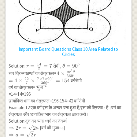
Important Board Questions Class 10:Area Related to
Circles
14
∘
r=\frac{14}
=
=
7
\theta=90^{\circ}
=
9
0
Solution:
सेमी ,
r
θ
2
2
{2}=7
4 \times \frac{\pi
π
r
θ
4
×
चार त्रिज्यखण्डों का क्षेत्रफल=
∘
36
0
r^2 \theta}
∘
22
7
×
7
×
9
0
=
4
×
×
=
154
वर्गसेमी
∘
7
36
0
{360^{\circ}} \\
2
\text{भुजा}^2
भुजा
वर्ग का क्षेत्रफल=
=4 \times
=14×14=196
\frac{22}{7}
छायांकित भाग का क्षेत्रफल=196-154=42 वर्गसेमी
\times \frac{7
Example:12.एक वर्ग वृत्त के अन्दर बना हुआ है,वृत्त की त्रिज्या r है।वर्ग का
\times 7 \times
क्षेत्रफल और छायांकित भाग का क्षेत्रफल ज्ञात करो।
90^{\circ}}
Solution:वृत्त का व्यास=वर्ग का विकर्ण
{360^{\circ}}=154
\Rightarrow
⇒
2
=
2
[वर्ग की भुजा=a]
r
a
2
\Rightarrow
⇒
=
2
a
r