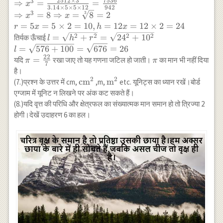
\Rightarrow
2512
×
3
7536
3
⇒
=
=
x
3.14
×
5
×
5
×
12
942
\frac{1}{3}
3
3
⇒
=
8
⇒
=
8
=
2
x
x
\times 3.14
=
5
=
5
×
2
=
10
,
=
12
=
12
×
2
=
24
r
x
h
x
\times 5x \times
l=\sqrt{h^2+r^2}=\sqrt{24^2+10^2}
2
2
2
2
=
+
=
2
4
+
1
0
तिर्यक ऊँचाई
l
h
r
5 x \times 12
\\ l=\sqrt{576+100}=\sqrt{676}=26
=
576
+
100
=
676
=
26
l
x=2512 \\
22
\pi=\frac{22}
=
\pi
यदि
रखा जाए तो यह गणना जटिल हो जाती।
का मान भी नहीं दिया
π
π
\Rightarrow
7
{7}
है।
x^3=\frac{2512
2
2
\text{cm}^2
cm
\text{m}^2
m
(7.)प्रश्न के उत्तर में cm,
,m,
etc. यूनिट्स का ध्यान रखें।बोर्ड
\times 3}{3.14
एग्जाम में यूनिट न लिखने पर अंक कट सकते हैं।
\times 5 \times
(8.)यदि वृत्त की परिधि और क्षेत्रफल का संख्यात्मक मान समान हो तो त्रिज्या 2
5 \times
होगी।देखें उदाहरण 6 का हल।
12}=\frac{7536}
{942} \\
\Rightarrow
x^3=8
\Rightarrow
x=\sqrt[3]{8}=2
\\ r=5 x=5
\times 2=10,
h=12 x=12
\times 2=24