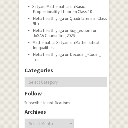
Satyam Mathematics
on
Basic
Proportionality Theorem Class 10
Neha health yoga
on
Quadrilateral in Class
9th
Neha health yoga
on
Suggestion for
JoSAA Counselling 2026
Mathematics Satyam
on
Mathematical
Inequalities
Neha health yoga
on
Decoding-Coding
Test
Categories
Categories
Follow
Subscribe to notifications
Archives
Archives