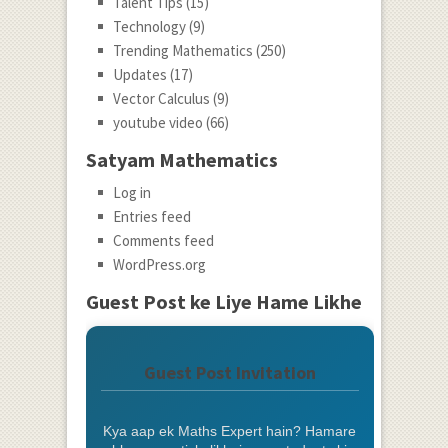
Talent Tips
(15)
Technology
(9)
Trending Mathematics
(250)
Updates
(17)
Vector Calculus
(9)
youtube video
(66)
Satyam Mathematics
Log in
Entries feed
Comments feed
WordPress.org
Guest Post ke Liye Hame Likhe
Guest Post Invitation
Kya aap ek Maths Expert hain? Hamare