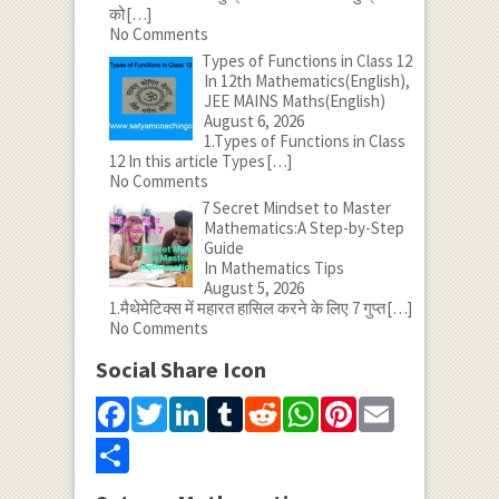
को
[…]
No Comments
Types of Functions in Class 12
In 12th Mathematics(English),
JEE MAINS Maths(English)
August 6, 2026
1.Types of Functions in Class
12 In this article Types
[…]
No Comments
7 Secret Mindset to Master
Mathematics:A Step-by-Step
Guide
In Mathematics Tips
August 5, 2026
1.मैथेमेटिक्स में महारत हासिल करने के लिए 7 गुप्त
[…]
No Comments
Social Share Icon
Facebook
Twitter
LinkedIn
Tumblr
Reddit
WhatsApp
Pinterest
Email
Share