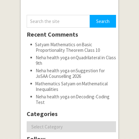
Recent Comments
Satyam Mathematics
on
Basic
Proportionality Theorem Class 10
Neha health yoga
on
Quadrilateral in Class
9th
Neha health yoga
on
Suggestion for
JoSAA Counselling 2026
Mathematics Satyam
on
Mathematical
Inequalities
Neha health yoga
on
Decoding-Coding
Test
Categories
Categories
Follow