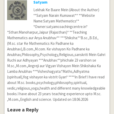
Satyam
Lekhak Ke Baare Mein (About the Author)
**Satyam Narain Kumawat** **Website
Name:Satyam Mathematics**
*Owner:satyamcoachingcentre.in*
*Sthan:Manoharpur,Jaipur (Rajasthan)* **Teaching
Mathematics aur Anya Anubhav** ***Shiksha:**B.sc.,B.Ed.,
(M.sc. star Ke Mathematics Ko Padhane ka
Anubhav),B.com.,M.com. Ke vishayon Ko Padhane ka
Anubhav,Philosophy,Psychology,Religious,sanskriti Mein Gahri
Ruchi aur Adhyayan ***Anubhav:**phichale 23 varshon se
M.sc.,M.com.,Angreji aur Vigyan Vishayon Mein Shikshaka Ka
Lamba Anubhav ***Visheshagyata:*Maths,Adhyatma
(spiritual),Yog vishayon ka vistrit Gyan* ****In Brief:I have read
about M.sc. books,psychology,philosophy,spiritual,
vedic,religious,yoga,health and different many knowledgeable
books.I have about 23 years teaching experience upto M.sc.
,M.com.,English and science. Updated on 18.06.2026
Leave a Reply