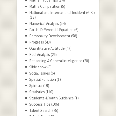
Mathematics Tips
(147)
Maths Competition
(5)
National and International Incident (G.K.)
(13)
Numerical Analysis
(54)
Partial Differential Equation
(6)
Personality Development
(58)
Progress
(48)
Quantitative Aptitude
(47)
Real Analysis
(26)
Reasoning & General intelligence
(20)
Slide show
(8)
Social Issues
(6)
Special Function
(1)
Spiritual
(19)
Statistics
(110)
Students & Youth Guidence
(1)
Success Tips
(106)
Talent Search
(75)