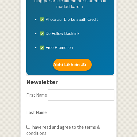
blog par article likhein aur students ki
madad karein.
Photo aur Bio ke saath Credit
Do-Follow Backlink
Free Promotion
Abhi Likhein ✍️
Newsletter
First Name
Last Name
I have read and agree to the terms &
conditions