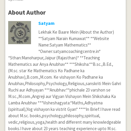
About Author
Satyam
Lekhak Ke Baare Mein (About the Author)
**Satyam Narain Kumawat** **Website
Name:Satyam Mathematics**
*Owner:satyamcoachingcentre.in*
*Sthan:Manoharpur,Jaipur (Rajasthan)* **Teaching
Mathematics aur Anya Anubhav** ***Shiksha:**B.sc.,B.Ed.,
(M.sc. star Ke Mathematics Ko Padhane ka
Anubhav),B.com.,M.com. Ke vishayon Ko Padhane ka
Anubhav,Philosophy,Psychology,Religious,sanskriti Mein Gahri
Ruchi aur Adhyayan ***Anubhav:**phichale 23 varshon se
M.sc.,M.com.,Angreji aur Vigyan Vishayon Mein Shikshaka Ka
Lamba Anubhav ***Visheshagyata:*Maths,Adhyatma
(spiritual),Yog vishayon ka vistrit Gyan* ****In Brief:I have read
about M.sc. books,psychology,philosophy,spiritual,
vedic,religious,yoga,health and different many knowledgeable
books.I have about 23 years teaching experience upto M.sc.