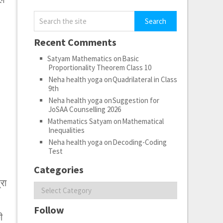
Recent Comments
Satyam Mathematics
on
Basic
Proportionality Theorem Class 10
Neha health yoga
on
Quadrilateral in Class
9th
Neha health yoga
on
Suggestion for
JoSAA Counselling 2026
Mathematics Satyam
on
Mathematical
Inequalities
Neha health yoga
on
Decoding-Coding
Test
Categories
रा
Categories
Follow
ी