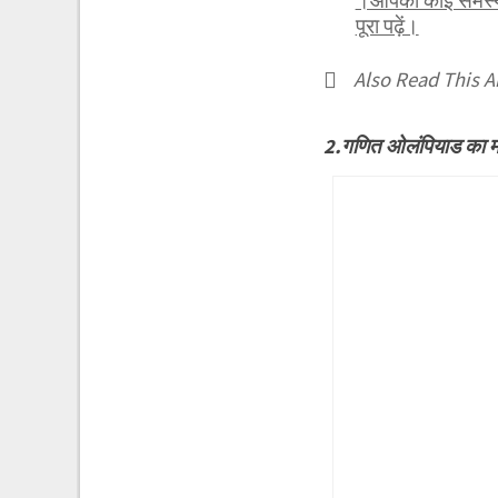
।आपकी कोई समस्या 
पूरा पढ़ें।
Also Read This Ar
2.गणित ओलंपियाड का 