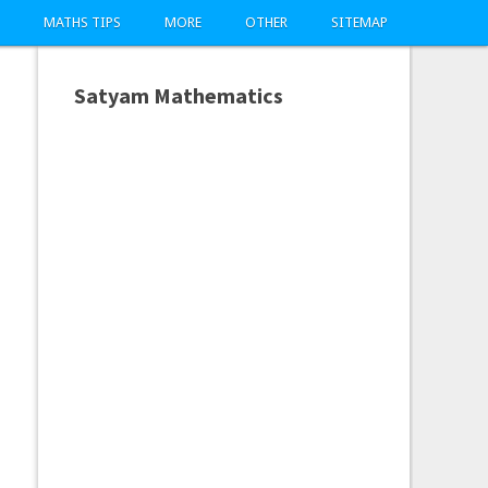
MATHS TIPS
MORE
OTHER
SITEMAP
Satyam Mathematics