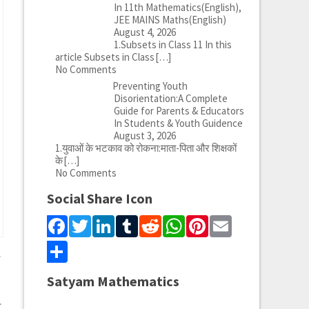
In 11th Mathematics(English),
JEE MAINS Maths(English)
August 4, 2026
1.Subsets in Class 11 In this
article Subsets in Class
[…]
No Comments
Preventing Youth
Disorientation:A Complete
Guide for Parents & Educators
In Students & Youth Guidence
August 3, 2026
1.युवाओं के भटकाव को रोकना:माता-पिता और शिक्षकों
के
[…]
No Comments
Social Share Icon
Facebook
Twitter
LinkedIn
Tumblr
Reddit
WhatsApp
Pinterest
Email
Share
Satyam Mathematics
ा