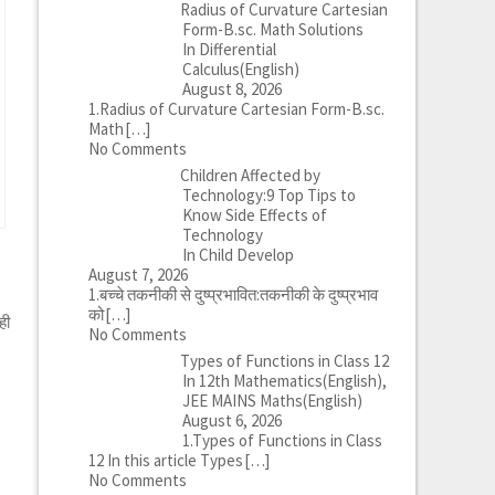
Radius of Curvature Cartesian
Form-B.sc. Math Solutions
In Differential
Calculus(English)
August 8, 2026
1.Radius of Curvature Cartesian Form-B.sc.
Math
[…]
No Comments
Children Affected by
Technology:9 Top Tips to
Know Side Effects of
Technology
In Child Develop
August 7, 2026
1.बच्चे तकनीकी से दुष्प्रभावित:तकनीकी के दुष्प्रभाव
को
[…]
ही
No Comments
Types of Functions in Class 12
In 12th Mathematics(English),
JEE MAINS Maths(English)
August 6, 2026
1.Types of Functions in Class
12 In this article Types
[…]
No Comments