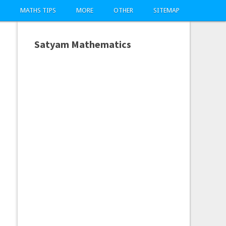
MATHS TIPS
MORE
OTHER
SITEMAP
Satyam Mathematics