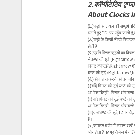
2.काॅम्पीटेटिव एग्ज
About Clocks i
(1.)घड़ी के डायल की सम्पूर्ण 
चलते हुए ’12’ पर पहुँच जाती ह
(2.)घड़ी के किसी भी दो निकटवर्
होती है।
(3.)प्रति मिनट सूइयों का विचलन 
सेकण्ड की सूई
\Rightarrow
3
मिनट की सूई
\Rightarrow
6°
घण्टे की सूई
\Rightarrow \fr
(4.)कोण ज्ञात करने की तकनी
(i)यदि मिनट की सूई घण्टे की सूई
अभीष्ट डिग्री=मिनट और घण्टे 
(ii)यदि मिनट की सूई घण्टे की स
अभीष्ट डिग्री=मिनट और घण्टे 
(iii)जब घण्टे की सूई 12 पर हो,त
हैं।
(5.)समतल दर्पण में सामने रखी गई
ओर होता है वह प्रतिबिम्ब में दाई