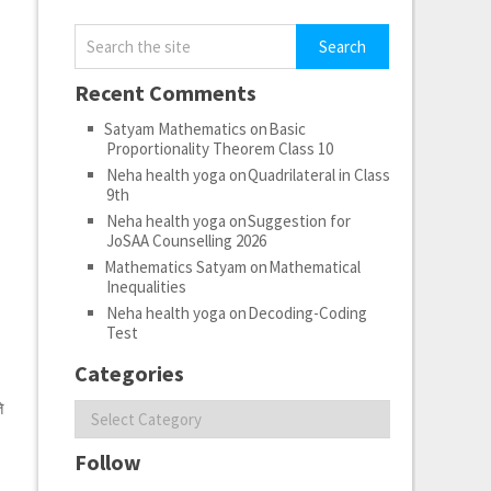
Recent Comments
Satyam Mathematics
on
Basic
Proportionality Theorem Class 10
Neha health yoga
on
Quadrilateral in Class
9th
Neha health yoga
on
Suggestion for
JoSAA Counselling 2026
Mathematics Satyam
on
Mathematical
Inequalities
Neha health yoga
on
Decoding-Coding
Test
Categories
े
Categories
Follow