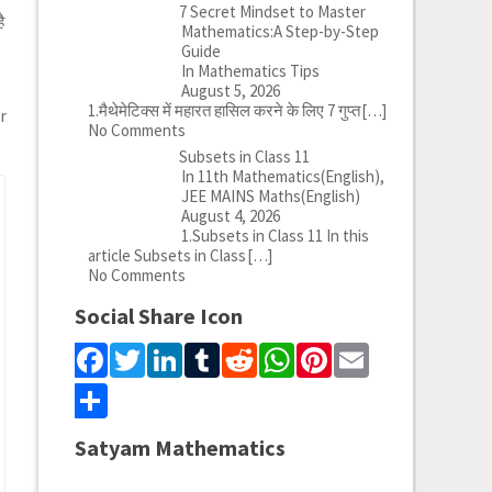
7 Secret Mindset to Master
ै
Mathematics:A Step-by-Step
Guide
In Mathematics Tips
August 5, 2026
1.मैथेमेटिक्स में महारत हासिल करने के लिए 7 गुप्त
[…]
or
No Comments
Subsets in Class 11
In 11th Mathematics(English),
JEE MAINS Maths(English)
August 4, 2026
1.Subsets in Class 11 In this
article Subsets in Class
[…]
No Comments
Social Share Icon
Facebook
Twitter
LinkedIn
Tumblr
Reddit
WhatsApp
Pinterest
Email
Share
Satyam Mathematics