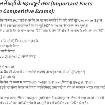
ाम में घड़ी के महत्त्वपूर्ण तथ्य (Important Facts
n Competitive Exams):
परिधि की माप 360° होती है अर्थात् हम यह कह सकते हैं कि यदि कोई सुई Clockwise ’12’ से
ै,तो यह इस बात का द्योतक है कि वह सुई 360° के पथ का परिभ्रमण कर चुकी है।
ती अंकों के बीच के कोण की माप ’30°’ होती है,जैसे ‘2’ और ‘3’ के बीच के कोण की माप ’30°’
(डिग्री में) निम्न प्रकार होता है:
60° प्रति मिनट
 प्रति मिनट
ac{1}{2^{\circ}}
प्रति मिनट
क
 से पीछे रहे
के बीच की संख्या में अन्तर×30°+
\left( \frac{\text{मिनट}}{2}\right)
ूई से आगे रहे
के बीच की संख्या में अन्तर×30°-
\left(\frac{\text{मिनट}}{2}\right)^{\circ}
ो इसे ‘0’ संख्या के रूप में गिनती करके मिनट तथा घण्टे के बीच की संख्या में अन्तर ज्ञात करत
 वस्तु का प्रतिबिम्ब पलटा हुआ प्रतीत होता है अर्थात मूल प्रतिरूप में वस्तु का जो भाग बाईं
ं ओर एवं जो भाग दाईं ओर होता है वह प्रतिबिम्ब में बाईं ओर स्थानांतरित होता है।