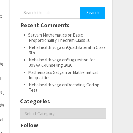
े
Recent Comments
Satyam Mathematics
on
Basic
Proportionality Theorem Class 10
Neha health yoga
on
Quadrilateral in Class
9th
Neha health yoga
on
Suggestion for
के
JoSAA Counselling 2026
Mathematics Satyam
on
Mathematical
Inequalities
ा
Neha health yoga
on
Decoding-Coding
Test
र,
Categories
के
Categories
्त
Follow