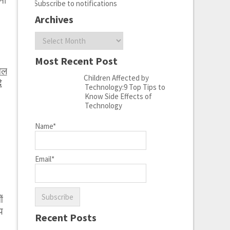
ना
Subscribe to notifications
Archives
Archives
Most Recent Post
ेल
Children Affected by
ि
Technology:9 Top Tips to
Know Side Effects of
Technology
Name*
Email*
ं
य
Recent Posts