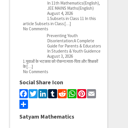
In 11th Mathematics(English),
JEE MAINS Maths(English)
August 4, 2026
1.Subsets in Class 11 In this
article Subsets in Class
[…]
No Comments
Preventing Youth
Disorientation:A Complete
Guide for Parents & Educators
In Students & Youth Guidence
August 3, 2026
1.युवाओं के भटकाव को रोकना:माता-पिता और शिक्षकों
के
[…]
No Comments
Social Share Icon
Facebook
Twitter
LinkedIn
Tumblr
Reddit
WhatsApp
Pinterest
Email
Share
Satyam Mathematics