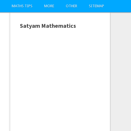
MATHS TIPS
MORE
OTHER
SITEMAP
Satyam Mathematics