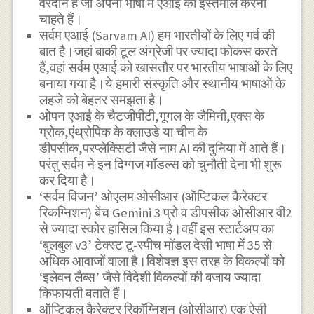
वरदान है जो अपनी भाषा में एआई का इस्तेमाल करना
चाहते हैं।
सर्वम एआई (Sarvam AI) हम भारतीयों के लिए गर्व की
बात है।जहां बाकी टूल अंग्रेजी पर ज्यादा फोकस करते
हैं,वहां सर्वम एआई को खासतौर पर भारतीय भाषाओं के लिए
बनाया गया है।ये हमारी संस्कृति और स्थानीय भाषाओं के
लहजे को बेहतर समझता है।
ओपन एआई के चैटजीपीटी,गूगल के जैमिनी,एक्स के
ग्रोक,एंथ्रोपिक के क्लाउडे या चीन के
डीपसीक,परप्लेक्सिटी जैसे नाम AI की दुनिया में आते हैं।
परंतु सर्वम ने इन दिग्गज मॉडल्स को चुनौती देना भी शुरू
कर दिया है।
‘सर्वम विजन’ ओएलम ओसीआर (ऑप्टिकल कैरेक्टर
रिकग्निशन) बेंच Gemini 3 प्रो व डीपसीक ओसीआर वी2
से ज्यादा स्कोर हासिल किया है।वहीं इस स्टार्टअप का
‘बुलबुल v3’ टेक्स्ट टू-स्पीच मॉडल देसी भाषा में 35 से
अधिक आवाजों वाला है।विशेषज्ञ इस तरह के विकल्पों को
‘इलेवन लैब्स’ जैसे विदेशी विकल्पों की बजाय ज्यादा
किफायती बताते हैं।
ऑप्टिकल कैरेक्टर रिकॉग्निशन (ओसीआर) एक ऐसी