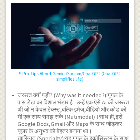
9 Pro-Tips About Gemini/Sarvam/ChatGPT (ChatGPT
simplifies life)
जरूरत क्यों पड़ी? (Why was it needed?):गूगल के
पास डेटा का विशाल भंडार है।उन्हें एक ऐसे AI की जरूरत
थी जो न केवल टेक्स्ट,बल्कि इमेज,वीडियो और कोड को
भी एक साथ समझ सके (Mutimodal)।साथ ही,इसे
Google Docs,Gmail और Maps के साथ जोड़कर
यूजर के अनुभव को बेहतर बनाना था।
खासियत (Specialty):यह गूगल के इकोसिस्टम के साथ