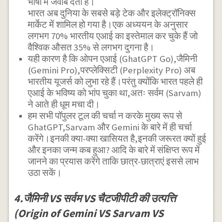
भाषा में जवाब देता है।
भारत अब दुनिया के सबसे बड़े टेक और इलेक्ट्रॉनिक्स
मार्केट में शामिल हो गया है।एक अध्ययन के अनुसार
लगभग 70% भारतीय एआई का इस्तेमाल कर चुके हैं जो
वैश्विक औसत 35% से लगभग दुगना है।
यही कारण है कि ओपन एआई (GhatGPT Go),जैमिनी
(Gemini Pro),परप्लेक्सिटी (Perplexity Pro) अब
भारतीय यूजर्स को लुभा रहे हैं।परंतु क्योंकि भारत पहले ही
एआई के भविष्य को भांप चुका था,अतः सर्वम (Sarvam)
ने आते ही धूम मचा दी।
हम सभी पॉपुलर टूल की चर्चा न करके मुख्य रूप से
GhatGPT,Sarvam और Gemini के बारे में ही चर्चा
करेंगे।इनकी क्या-क्या खासियत है,इनकी जरूरत क्यों हुई
और इनका जन्म कब हुआ? आदि के बारे में संक्षिप्त रूप में
जानने का प्रयास करेंगे ताकि छात्र-छात्राएं इससे लाभ
उठा सकें।
4.जैमिनी VS सर्वम VS चैटजीपीटी की उत्पत्ति
(Origin of Gemini VS Sarvam VS