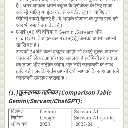
है।अगर आपको अपने स्कूल के प्रोजेक्ट के लिए ताजा
आंकड़े चाहिए या इंटरनेट से अपडेट सूचना चाहिए तो
जैमिनी सबसे बेहतर है।ये आपके रोजाना के गूगल सर्च को
ओर भी स्मार्ट बना देता है।
एआई (AI) की दुनिया में Gemini,Sarvam और
ChatGPT तेज हलचल मचा रहे हैं,जिनकी अपनी-अपनी
खासियत है।
आपको 24 घंटे वाला ट्यूटर चाहिए तो एआई टूल्स,अपडेट
जानकारी लेकर आपके पास उपलब्ध है।जैमिनी हर सवाल
का ताजा और सटीक जवाब और नयी जानकारी के साथ
हाजिर है।जबकि सर्वम अपनी देशी भाषाओं के साथ आपको
जानकारी उपलब्ध कराता है।
(1.)तुलनात्मक तालिका (Comparison Table
Gemini/Sarvam/ChatGPT):
विशेषता
Gemini
Sarvam AI
C
\begin{array}
{|l|l|l|l|} \hline
निर्माता
Google
Sarvam AI (India)
O
\text{विशेषता} &
लाॅन्च
वर्ष
2023
2023-24
20