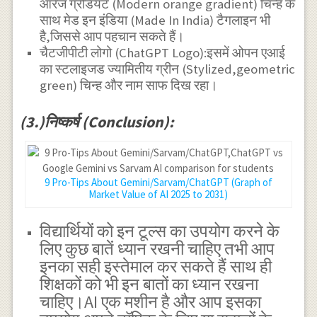
ऑरेंज ग्रेडियंट (Modern orange gradient) चिन्ह के
\text{ \&
साथ मेड इन इंडिया (Made In India) टैगलाइन भी
मल्टीमोडल} &
है,जिससे आप पहचान सकते हैं।
\text{ \& स्वदेशी
चैटजीपीटी लोगो (ChatGPT Logo):इसमें ओपन एआई
AI} & \text{ \&
का स्टलाइजड ज्यामितीय ग्रीन (Stylized,geometric
लाॅजिक} \\
green) चिन्ह और नाम साफ दिख रहा।
\text{डेटा स्रोत}
& \text{गूगल सर्च
इंजन} &
(3.)निष्कर्ष (Conclusion):
\text{भारतीय
क्षेत्रीय भाषाएँ} &
\text{(इंटरनेट डेटा
सितम्बर} \\ & &
9 Pro-Tips About Gemini/Sarvam/ChatGPT (Graph of
& \text{ 2021
Market Value of AI 2025 to 2031)
तक-Live)} \\
\hline
विद्यार्थियों को इन टूल्स का उपयोग करने के
\end{array}
लिए कुछ बातें ध्यान रखनी चाहिए तभी आप
इनका सही इस्तेमाल कर सकते हैं साथ ही
शिक्षकों को भी इन बातों का ध्यान रखना
चाहिए।AI एक मशीन है और आप इसका