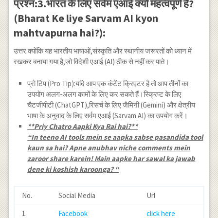
प्रश्न:3.भारत के लिए सर्वम एआई क्यों महत्वपूर्ण है?
(Bharat Ke liye Sarvam AI kyon
mahtvapurna hai?):
उत्तर:क्योंकि यह भारतीय भाषाओं,संस्कृति और स्थानीय जरूरतों को ध्यान में
रखकर बनाया गया है,जो विदेशी एआई (AI) ठीक से नहीं कर पाते।
प्रो टिप (Pro Tip):यदि आप एक कंटेंट क्रिएटर है तो आप तीनों का
उपयोग अलग-अलग कामों के लिए कर सकते हैं।स्क्रिप्ट के लिए
चैटजीपीटी (ChatGPT),रिसर्च के लिए जैमिनी (Gemini) और क्षेत्रीय
भाषा के अनुवाद के लिए सर्वम एआई (Sarvam AI) का उपयोग करें।
**Priy Chatro Aapki Kya Rai hai?**
“In teeno AI tools mein se aapka sabse pasandida tool
kaun sa hai? Apne anubhav niche comments mein
zaroor share karein! Main aapke har sawal ka jawab
dene ki koshish karoonga? “
No.
Social Media
Url
1.
Facebook
click here