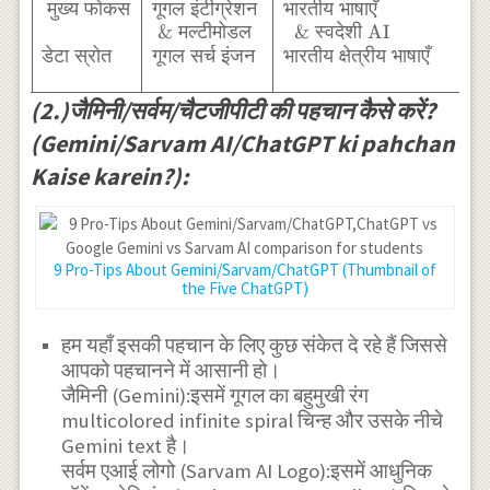
\text{Gemini} &
मुख्य
फोकस
गूगल
इंटीग्रेशन
भारतीय
भाषाएँ
क्
\text{Sarvam
&
मल्टीमोडल
&
स्वदेशी
AI
AI} &
डेटा
स्रोत
गूगल
सर्च
इंजन
भारतीय
क्षेत्रीय
भाषाएँ
(
इ
\text{ChatGPT}
2
\\ \text{निर्माता}
(2.)जैमिनी/सर्वम/चैटजीपीटी की पहचान कैसे करें?
& \text{Google}
(Gemini/Sarvam AI/ChatGPT ki pahchan
& \text{Sarvam
AI (India)} &
Kaise karein?):
\text{Open AI}
\\ \text{लाॅन्च
वर्ष} &
\text{2023} &
9 Pro-Tips About Gemini/Sarvam/ChatGPT (Thumbnail of
\text{2023-24}
the Five ChatGPT)
& \text{2022}
\\ \text{मुख्य
हम यहाँ इसकी पहचान के लिए कुछ संकेत दे रहे हैं जिससे
फोकस} &
आपको पहचानने में आसानी हो।
\text{गूगल
जैमिनी (Gemini):इसमें गूगल का बहुमुखी रंग
इंटीग्रेशन } &
multicolored infinite spiral चिन्ह और उसके नीचे
\text{भारतीय भाषाएँ
} &
Gemini text है।
\text{क्रिएटिव
सर्वम एआई लोगो (Sarvam AI Logo):इसमें आधुनिक
राइटिंग } \\ &