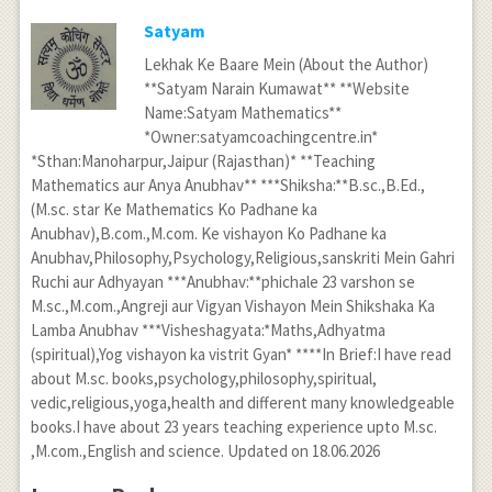
Satyam
Lekhak Ke Baare Mein (About the Author)
**Satyam Narain Kumawat** **Website
Name:Satyam Mathematics**
*Owner:satyamcoachingcentre.in*
*Sthan:Manoharpur,Jaipur (Rajasthan)* **Teaching
Mathematics aur Anya Anubhav** ***Shiksha:**B.sc.,B.Ed.,
(M.sc. star Ke Mathematics Ko Padhane ka
Anubhav),B.com.,M.com. Ke vishayon Ko Padhane ka
Anubhav,Philosophy,Psychology,Religious,sanskriti Mein Gahri
Ruchi aur Adhyayan ***Anubhav:**phichale 23 varshon se
M.sc.,M.com.,Angreji aur Vigyan Vishayon Mein Shikshaka Ka
Lamba Anubhav ***Visheshagyata:*Maths,Adhyatma
(spiritual),Yog vishayon ka vistrit Gyan* ****In Brief:I have read
about M.sc. books,psychology,philosophy,spiritual,
vedic,religious,yoga,health and different many knowledgeable
books.I have about 23 years teaching experience upto M.sc.
,M.com.,English and science. Updated on 18.06.2026