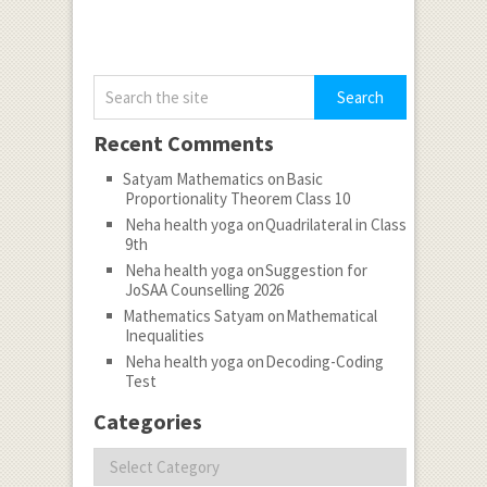
Recent Comments
Satyam Mathematics
on
Basic
Proportionality Theorem Class 10
Neha health yoga
on
Quadrilateral in Class
9th
Neha health yoga
on
Suggestion for
JoSAA Counselling 2026
Mathematics Satyam
on
Mathematical
Inequalities
Neha health yoga
on
Decoding-Coding
Test
Categories
Categories