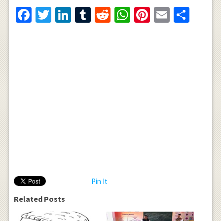
Facebook
Twitter
LinkedIn
Tumblr
Reddit
WhatsApp
Pinterest
Email
Shar
Pin It
Related Posts