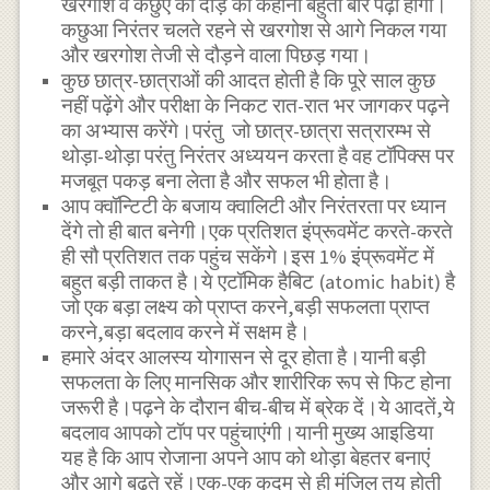
खरगोश व कछुए की दौड़ की कहानी बहुतों बार पढ़ी होगी।
कछुआ निरंतर चलते रहने से खरगोश से आगे निकल गया
और खरगोश तेजी से दौड़ने वाला पिछड़ गया।
कुछ छात्र-छात्राओं की आदत होती है कि पूरे साल कुछ
नहीं पढ़ेंगे और परीक्षा के निकट रात-रात भर जागकर पढ़ने
का अभ्यास करेंगे।परंतु जो छात्र-छात्रा सत्रारम्भ से
थोड़ा-थोड़ा परंतु निरंतर अध्ययन करता है वह टॉपिक्स पर
मजबूत पकड़ बना लेता है और सफल भी होता है।
आप क्वॉन्टिटी के बजाय क्वालिटी और निरंतरता पर ध्यान
देंगे तो ही बात बनेगी।एक प्रतिशत इंप्रूवमेंट करते-करते
ही सौ प्रतिशत तक पहुंच सकेंगे।इस 1% इंप्रूवमेंट में
बहुत बड़ी ताकत है।ये एटॉमिक हैबिट (atomic habit) है
जो एक बड़ा लक्ष्य को प्राप्त करने,बड़ी सफलता प्राप्त
करने,बड़ा बदलाव करने में सक्षम है।
हमारे अंदर आलस्य योगासन से दूर होता है।यानी बड़ी
सफलता के लिए मानसिक और शारीरिक रूप से फिट होना
जरूरी है।पढ़ने के दौरान बीच-बीच में ब्रेक दें।ये आदतें,ये
बदलाव आपको टॉप पर पहुंचाएंगी।यानी मुख्य आइडिया
यह है कि आप रोजाना अपने आप को थोड़ा बेहतर बनाएं
और आगे बढ़ते रहें।एक-एक कदम से ही मंजिल तय होती