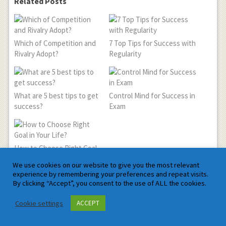
Related Posts
Which of Competition and
7 Top Tips for Success with
Rivalry Adopt?
Regularity
What are 5 best tips to get
Control Mind for Success in
success?
Exam
How to Choose Right Goal
in Your Life?
We use cookies on our website to give you the most relevant
experience by remembering your preferences and repeat visits.
About Author
By clicking “Accept”, you consent to the use of ALL the cookies.
Satyam
Cookie settings
ACCEPT
Lekhak Ke Baare Mein (About the Author)