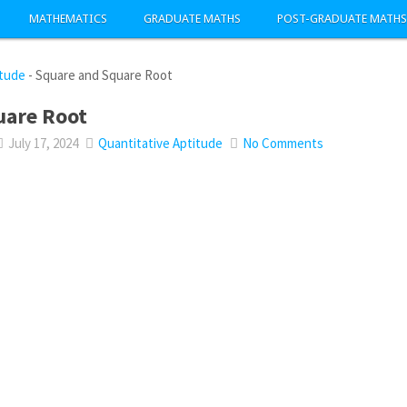
MATHEMATICS
GRADUATE MATHS
POST-GRADUATE MATHS
itude
-
Square and Square Root
uare Root
July 17, 2024
Quantitative Aptitude
No Comments