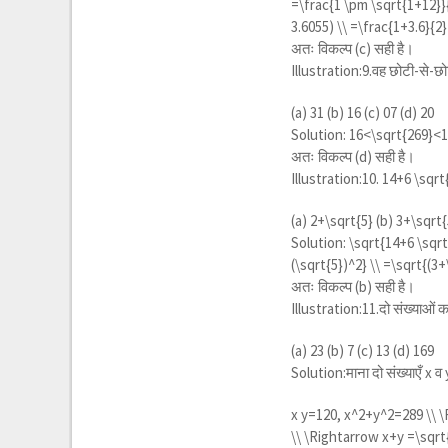
=\frac{1 \pm \sqrt{1+12}}{
3.6055) \\ =\frac{1+3.6}{2
अतः विकल्प (c) सही है।
Illustration:9.वह छोटी-से-छोटी
(a) 31 (b) 16 (c) 07 (d) 20
Solution:
16<\sqrt{269}<1
अतः विकल्प (d) सही है।
Illustration:10.
14+6 \sqrt
(a)
2+\sqrt{5}
(b)
3+\sqrt{
Solution:
\sqrt{14+6 \sqrt
(\sqrt{5})^2} \\ =\sqrt{(3
अतः विकल्प (b) सही है।
Illustration:11.दो संख्याओं क
(a) 23 (b) 7 (c) 13 (d) 169
Solution:माना दो संख्याएँ x व y
x y=120, x^2+y^2=289 \\ \
\\ \Rightarrow x+y =\sqrt