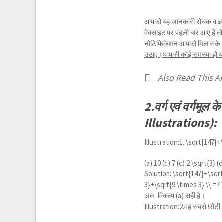
आपको यह जानकारी रोचक व ज्ञा
वेबसाइट पर पहली बार आए हैं 
नोटिफिकेशन आपको मिल सके।यद
उठाए।आपकी कोई समस्या हो या क
Also Read This Ar
2.वर्ग एवं वर्गम
Illustrations):
Illustration:1.
\sqrt{147}+
(a) 10 (b) 7 (c)
2 \sqrt{3}
(
Solution:
\sqrt{147}+\sqrt{
3}+\sqrt{9 \times 3} \\ =7
अतः विकल्प (a) सही है।
Illustration:2.वह सबसे छोटी स