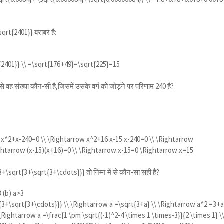
sqrt{2401}}
बराबर है:
{2401}} \\ =\sqrt{176+49}=\sqrt{225}=15
से वह संख्या कौन-सी है,जिसमें उसके वर्ग को जोड़ने पर परिणाम 240 है?
 x^2+x-240=0 \\ \Rightarrow x^2+16 x-15 x-240=0 \\ \Rightarrow
ghtarrow (x-15)(x+16)=0 \\ \Rightarrow x-15=0 \Rightarrow x=15
3+\sqrt{3+\sqrt{3+\cdots}}}
तो निम्न में से कौन-सा सही है?
3 (b) a>3
{3+\sqrt{3+\cdots}}} \\ \Rightarrow a =\sqrt{3+a} \\ \Rightarrow a^2 =3+
Rightarrow a =\frac{1 \pm \sqrt{(-1)^2-4 \times 1 \times-3}}{2 \times 1} \