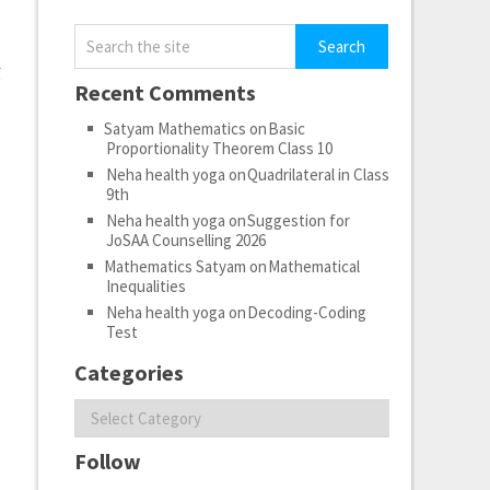
ा
Recent Comments
Satyam Mathematics
on
Basic
Proportionality Theorem Class 10
Neha health yoga
on
Quadrilateral in Class
9th
Neha health yoga
on
Suggestion for
JoSAA Counselling 2026
Mathematics Satyam
on
Mathematical
Inequalities
Neha health yoga
on
Decoding-Coding
Test
Categories
Categories
Follow