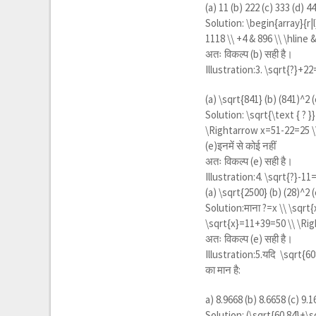
(a) 11 (b) 222 (c) 333 (d) 4
Solution:
\begin{array}{r|l
1118 \\ +4 & 896 \\ \hline 
अतः विकल्प (b) सही है।
Illustration:3.
\sqrt{?}+22
(a)
\sqrt{841}
(b)
(841)^2
(
Solution:
\sqrt{\text { ? 
\Rightarrow x=51-22=25 \
(e)इनमें से कोई नहीं
अतः विकल्प (e) सही है।
Illustration:4.
\sqrt{?}-11
(a)
\sqrt{2500}
(b)
(28)^2
(
Solution:माना ?=
x \\ \sqrt
\sqrt{x}=11+39=50 \\ \Ri
अतः विकल्प (e) सही है।
Illustration:5.यदि
\sqrt{6
का मान है:
a) 8.9668 (b) 8.6658 (c) 9.1
Solution:
(\sqrt{60.84}+\s