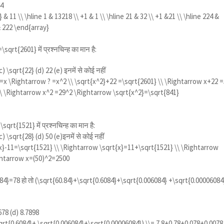
44
} & 11 \\ \hline 1 & 13218 \\ +1 & 1 \\ \hline 21 & 32 \\ +1 &21 \\ \hline 224 &
& 222 \end{array}
=\sqrt{2601}
में प्रश्नचिन्ह का मान है:
c)
\sqrt{22}
(d) 22 (e) इनमें से कोई नहीं
}}=x \Rightarrow ? =x^2 \\ \sqrt{x^2}+22 =\sqrt{2601} \\ \Rightarrow x+22 
\ \Rightarrow x^2 =29^2 \Rightarrow \sqrt{x^2}=\sqrt{841}
=\sqrt{1521}
में प्रश्नचिन्ह का मान है:
c)
\sqrt{28}
(d) 50 (e)इनमें से कोई नहीं
{x}-11=\sqrt{1521} \\ \Rightarrow \sqrt{x}=11+\sqrt{1521} \\ \Rightarrow
ghtarrow x=(50)^2=2500
084}=78
हो तो
(\sqrt{60.84}+\sqrt{0.6084}+\sqrt{0.006084} +\sqrt{0.00006084}
678 (d) 8.7898
qrt{0.6084}+ \sqrt{0.006084}+\sqrt{0.00006084}) \\= 7.8+0.78+0.078+0.0078