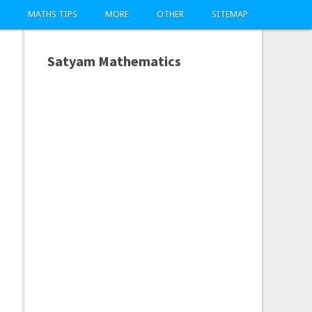
MATHS TIPS
MORE
OTHER
SITEMAP
Satyam Mathematics