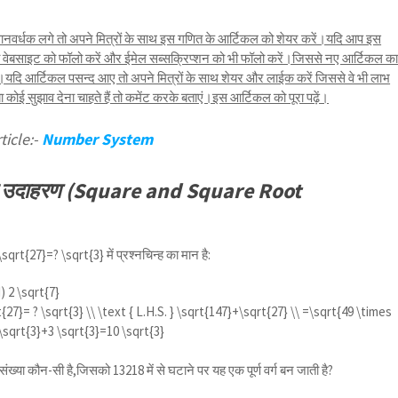
नवर्धक लगे तो अपने मित्रों के साथ इस गणित के आर्टिकल को शेयर करें।यदि आप इस
तो वेबसाइट को फॉलो करें और ईमेल सब्सक्रिप्शन को भी फॉलो करें।जिससे नए आर्टिकल क
ि आर्टिकल पसन्द आए तो अपने मित्रों के साथ शेयर और लाईक करें जिससे वे भी लाभ
ोई सुझाव देना चाहते हैं तो कमेंट करके बताएं।इस आर्टिकल को पूरा पढ़ें।
ticle:-
Number System
ूल के उदाहरण (Square and Square Root
\sqrt{27}=? \sqrt{3}
में प्रश्नचिन्ह का मान है:
d)
2 \sqrt{7}
27}= ? \sqrt{3} \\ \text { L.H.S. } \sqrt{147}+\sqrt{27} \\ =\sqrt{49 \times
 \sqrt{3}+3 \sqrt{3}=10 \sqrt{3}
ंख्या कौन-सी है,जिसको 13218 में से घटाने पर यह एक पूर्ण वर्ग बन जाती है?