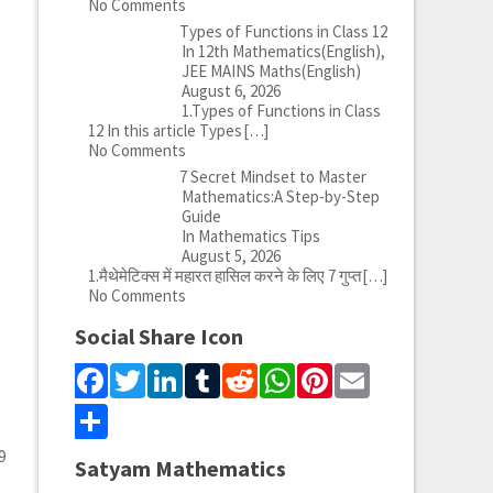
No Comments
Types of Functions in Class 12
In 12th Mathematics(English),
JEE MAINS Maths(English)
August 6, 2026
1.Types of Functions in Class
12 In this article Types
[…]
No Comments
7 Secret Mindset to Master
Mathematics:A Step-by-Step
Guide
In Mathematics Tips
August 5, 2026
1.मैथेमेटिक्स में महारत हासिल करने के लिए 7 गुप्त
[…]
No Comments
Social Share Icon
Facebook
Twitter
LinkedIn
Tumblr
Reddit
WhatsApp
Pinterest
Email
Share
9
Satyam Mathematics