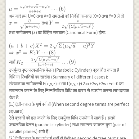
\sqrt{c}-
\cdots(4)
\sqrt{b}-
\mu=\frac{u
+
+
u
a
v
b
w
c
=
⋯
(
6
)
μ
w)+\mu^{2}-
+
+
v)+2 z(\mu
a
b
c
\sqrt{a}+v
अब यदि हम U=0 तथा V=0 समतलों को निर्देशी समतल X=0 तथा Y=0 लें तो
d=0 \cdots(3)
\sqrt{C}-
\sqrt{b}+w
U
v
x=\frac{U}
=
Y=\frac{v}
=
तथा
x
Y
w)+\mu^{2}-
\sqrt{c}}
2
(
+
+
)
2
{
Σ
(
−
)
}
a
b
c
μ
a
u
{\sqrt{(a+b+c)}}
{2 \sqrt{\{
d=0
तथा समीकरण (3) का विहित समघात (Canonical Form) होगा:
{a+b+c}
\Sigma
\cdots(5)
\cdots(6)
(\mu
2
(a+b+c)
2
(
+
+
)
=
2
Σ
(
−
)
a
b
c
X
μ
a
u
Y
\sqrt{a}-
X^{2}=2
2
⇒
=
⋯
(
8
)
x
K
Y
2
u)^{2}\}}}
\sqrt{\Sigma
K_{2}=
2
2
Σ
(
−
)
μ
a
u
=
…
(
9
)
जहाँ
K
2
(\mu
(
+
+
)
\frac{2
a
b
c
उपर्युक्त पृष्ठ परवलयिक बेलन (Parabolic Cylinder) प्रदर्शित करता है।
\sqrt{a}-
\sqrt{\Sigma
विभिन्न स्थितियों का सारांश (Summary of different cases):
u)^{2} Y} \\
(\mu
संख्यात्मक समीकरणों F(x,y,z)=0 या f(x,y,z)+2ux+2vy+2wz+d=0 का
\Rightarrow
\sqrt{a}-
समानयन करने के लिए निम्नलिखित विधि का क्रम से उपयोग करना लाभदायक
x^{2}=K_{2}
u)^{2}}}
होता है:
Y \cdots(8)
{(a+b+c)}
(1.)द्वितीय घात के पूर्ण वर्ग हों (When second degree terms are perfect
\ldots(9)
square):
ऐसे प्रश्नों को हल करने के लिए उपर्युक्त विधि उपयोग में लाते हैं। इसमें
परवलयिक बेलन (parabolic cylinder) तथा समान्तर समतल युग्म (pair of
parallel planes) आते हैं।
(2.)द्वितीय घात के पद पूर्ण वर्ग नहीं हों (When second degree terms are