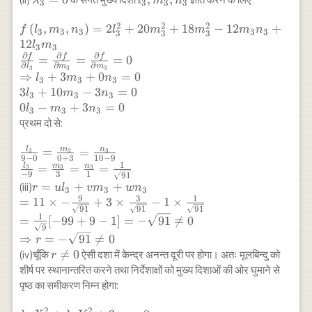
\times 6-2
λ
l
m
n
3
3
3
3
\lambda\left[\lambda^{2} -26
m_{3},
\times(-6)^{2}
\lambda-14 \lambda+364\right]=0 \\
2
2
2
f\left(l_{3}, m_{3},
(
,
,
)
=
2
+
20
n_{3}
+
18
−
12
+
-20 \times
f
l
m
n
l
m
m
m
n
3
3
3
3
3
3
3
3
\Rightarrow
n_{3}\right)=2
12
0^{2}-18
l
m
3
3
\lambda[\lambda(\lambda-
∂
∂
∂
l_{3}^{2}+20
f
f
f
\times 6^{2}
=
=
=
0
26)-14(\lambda-26)]=0 \\
∂
∂
∂
l
m
m
3
3
3
m_{3}^{2}+18
\\
⇒
+
3
+
0
=
0
l
m
n
\Rightarrow \lambda(\lambda-14)
3
3
3
m_{3}^{2} -12 m_{3}
\Rightarrow
3
+
10
−
3
=
0
l
m
n
(\lambda-26)=0 \\ \Rightarrow
3
3
3
n_{3}+12 l_{3} m_{3}
D= 720-72-
0
−
+
3
=
0
\lambda=0,14,26 \\
l
m
n
3
3
3
\\ \frac{\partial f}
648=0
प्रथम दो से:
\lambda_{1}=14, \lambda_{2}=26,
{\partial
\lambda_{3}=0
l_{3}}=\frac{\partial
l
m
n
\frac{l_{3}}{9-
=
=
3
3
3
9
−
0
0
+
3
10
−
9
f}{\partial
0}=\frac{m_{3}}
1
l
m
n
=
=
=
3
3
3
m_{3}}=\frac{\partial
−
9
3
1
91
{0+3}=\frac{n_{3}}
r=u l_{3}+v
=
+
+
(iii)
r
u
l
v
m
w
n
f}{\partial m_{3}}=0
3
3
3
{10-9} \\
9
3
1
m_{3}+w
=
11
×
−
+
3
×
−
1
×
\\ \Rightarrow
\frac{l_{3}}
91
91
91
n_{3} \\ =11
l_{3}+3 m_{3}+0
1
=
[
−
99
+
9
−
1
]
=
−
91

=
0
{-9}=\frac{m_{3}}
9
\times-
n_{3}=0 \\ 3
⇒
=
−
91

=
0
{3}=\frac{n_{3}}
r
\frac{9}
l_{3}+10 m_{3}-3
r

=
0
{1}=\frac{1}
(iv)चूँकि
ऐसी दशा में केन्द्र अनन्त दूरी पर होगा। अतः मूलबिन्दु को
r
{\sqrt{91}}+3
n_{3}=0 \\ 0 l_{3}-
\neq
{\sqrt{91}}
शीर्ष पर स्थानान्तरित करने तथा निर्देशाक्षों को मुख्य दिशाओं की ओर घुमाने से
\times
m_{3}+3 n_{3}=0
0
पृष्ठ का समीकरण निम्न होगा:
\frac{3}
{\sqrt{91}}-1
2
2