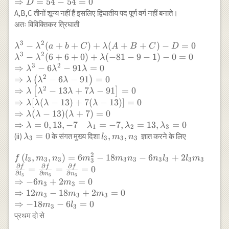
⇒
=
54
−
54
=
0
D
\times 0+2 \times-9 \times-3
A,B,C तीनों शून्य नहीं हैं इसलिए द्विघातीय पद पूर्ण वर्ग नहीं बनाते।
\times 1-0
अतः विविक्तिकर त्रिघाती
\times(-9)^{2}-6(-3)^{2}-0(1)
\\ \Rightarrow D=54-54=0
3
2
\lambda^{3}-\lambda^{2}
−
(
+
+
)
+
(
+
+
)
−
=
0
λ
λ
a
b
C
λ
A
B
C
D
3
2
(a+b+C)+\lambda(A+B+C)-
−
(
6
+
6
+
0
)
+
(
−
81
−
9
−
1
)
−
0
=
0
λ
λ
λ
D=0 \\ \lambda^{3}-
3
2
⇒
−
6
−
91
=
0
λ
λ
λ
\lambda^{2}
2
⇒
−
6
−
91
=
0
(
)
λ
λ
λ
(6+6+0)+\lambda(-81-9-
2
⇒
−
13
+
7
−
91
=
0
[
]
λ
λ
λ
λ
1)-0=0 \\ \Rightarrow
⇒
[
(
−
13
)
+
7
(
−
13
)]
=
0
λ
λ
λ
λ
\lambda^{3}-6
⇒
(
−
13
)
(
+
7
)
=
0
λ
λ
λ
\lambda^{2}-91 \lambda=0
⇒
=
0
,
13
,
−
7
=
−
7
,
=
13
,
=
0
λ
λ
λ
λ
1
2
3
\\ \Rightarrow
\lambda_{3}=0
=
0
l_{3},
,
,
(ii)
के संगत मुख्य दिशा
ज्ञात करने के लिए
λ
l
m
n
3
3
3
3
\lambda\left(\lambda^{2}-6
m_{3},
\lambda-91\right)=0 \\
2
f\left(l_{3}, m_{3},
(
,
,
)
=
6
−
n_{3}
18
−
6
+
2
f
l
m
n
m
m
n
n
l
l
m
3
3
3
3
3
3
3
3
3
3
\Rightarrow
∂
∂
∂
n_{3}\right)=6
f
f
f
=
=
=
0
\lambda\left[\lambda^{2}-13
∂
∂
∂
l
m
n
3
3
3
m_{3}^{2}-18 m_{3}
⇒
−
6
+
2
=
0
n
m
\lambda+7 \lambda-
3
3
n_{3}-6 n_{3} l_{3}
⇒
12
−
18
+
2
=
0
m
m
m
91\right]=0 \\ \Rightarrow
3
3
3
+2 l_{3} m_{3}\\
⇒
−
18
−
6
=
0
m
l
\lambda[\lambda(\lambda-
3
3
\frac{\partial f}
प्रथम दो से
13)+7(\lambda-13)]=0 \\
{\partial
\Rightarrow