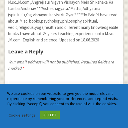
M.sc.,M.com.,Angreji aur Vigyan Vishayon Mein Shikshaka Ka
Lamba Anubhav ***Visheshagyata:*Maths,Adhyatma
(spiritual),Yog vishayon ka vistrit Gyan* ****In Brief:I have read
about M.sc. books,psychology,philosophy,spiritual,
vedic,religious,yoga,health and different many knowledgeable
books.I have about 23 years teaching experience upto M.sc.
,M.com.,English and science. Updated on 18.06.2026
Leave a Reply
Your email address will not be published. Required fields are
marked
*
We use cookies on our website to give you the most relevant
experience by remembering your preferences and repeat visits.
By clicking “Accept”, you consent to the use of ALL the cookies.
Cookie settings
ACCEPT