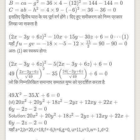
y-30
x-12 x y
h=-6,4=-5,
2
2
=
−
=
36
×
4
−
(
12
)
=
144
−
144
=
0
B
c
a
g
z+6=0
-10 x+15
v=\frac{15}
2
2
=
−
=
4
×
9
−
(
−
6
)
=
36
−
36
=
0
C
ab
h
y-30
{2}, w=-15,
इसलिए द्वितीय घात के पद पूर्ण वर्ग होंगे। दिए हुए समीकरण को निम्न प्रकार
z+6=0
d=6 \\ A=b c-
लिखा जा सकता है:
f^{2}=36
\times 9-
2
(2 x-3
(
2
−
3
+
6
)
−
10
+
15
−
30
+
6
=
0
⋯
(
1
)
x
y
z
x
y
z
(-18)^{2}=324-
15
y+6
fu-
−
=
−
18
×
−
5
−
12
×
=
90
−
90
=
0
यहाँ
f
u
gv
2
324=0 \\ B=c
z)^{2}-10
gv=-18
अतः (1) का स्वरूप होगा:
a-g^{2}=36
x+15 y-
\times-5-
\times 4-
30
2
12 \times
(2 x-3 y+6 z)^{2}-5(2 x-
(
2
−
3
+
6
)
−
5
(
2
−
3
+
6
)
+
6
=
0
x
y
z
x
y
z
(12)^{2}=144-
z+6=0
2
\frac{15}
3 y+6 z)+6=0 \\
(
)
(
)
24
(
−
3
+
6
2
−
3
+
6
y
z
x
y
z
49
−
35
+
6
=
0
144=0 \\ C=a
\cdots(1)
{2}=90-
49\left(\frac{2 x-3 y+6
49
49
b-h^{2}=4
जो कि निम्नलिखित समान्तर समतल युग्म को प्रदर्शित करता है:
90=0
z}
\times 9-
{\sqrt{49}}\right)^{2}
(-6)^{2}=36-
2
49
49
−
35
+
6
=
0
X
X
-35\left(\frac{24(-3 y+6
36=0
2
2
2
X^{2}-35
20
20
+
20
+
18
−
2
+
12
+
22
+
(vi)
x
y
z
yz
x
y
x
z}
X+6=0
x^{2}+20
6
−
2
−
2
=
0
{\sqrt{49}}\right)+6=0
y
z
y^{2}+18
2
2
2
20
20
+
20
+
18
−
2
+
12
+
22
+
Solution:
x
y
z
yz
x
y
x
z^{2}-2 y
x^{2}+20
6
−
2
−
2
=
0
y
z
z+12 x
y^{2}+18
यहाँ a=2,b=20,c=18,f=-6,h=6,g=0, u=11,v=3,w=-1,d=2
y+22
z^{2}-2 y