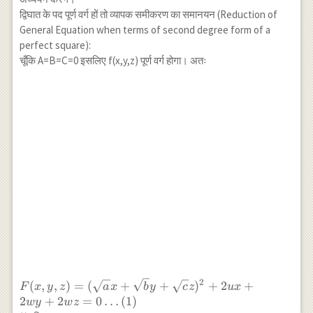
द्विघात के पद पूर्ण वर्ग हों तो व्यापक समीकरण का समानयन (Reduction of
General Equation when terms of second degree form of a
perfect square):
चूँकि A=B=C=0 इसलिए f(x,y,z) पूर्ण वर्ग होगा। अतः
2
F(x, y, z)=
(
,
,
)
=
(
+
+
)
+
2
+
F
x
y
z
a
x
b
y
c
z
ux
(\sqrt{a}
2
+
2
=
0
…
(
1
)
w
y
w
z