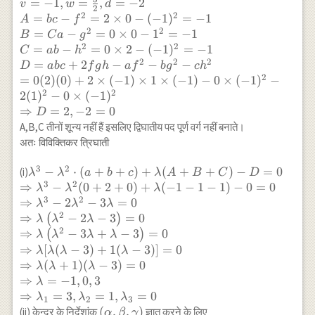
B=C a-g^{2}=0 \times 0-1^{2}=-1 \\ C=a
=
−
1
,
=
,
=
−
2
v
w
d
2
2=0
b-h^{2}=0 \times 2-(-1)^{2}=-1 \\ D=a b
2
2
=
−
=
2
×
0
−
(
−
1
)
=
−
1
A
b
c
f
c+2 f g h-a f^{2}-b g^{2}-c h^{2} \\ =0(2)
2
2
=
−
=
0
×
0
−
1
=
−
1
B
C
a
g
(0)+2 \times(-1) \times 1 \times(-1)-0
2
2
=
−
=
0
×
2
−
(
−
1
)
=
−
1
C
ab
h
\times(-1)^{2}-2(1)^{2}-0 \times(-1)^{2} \\
2
2
2
=
+
2
−
−
−
D
ab
c
f
g
h
a
f
b
g
c
h
\Rightarrow D=2,-2=0
2
=
0
(
2
)
(
0
)
+
2
×
(
−
1
)
×
1
×
(
−
1
)
−
0
×
(
−
1
)
−
2
2
2
(
1
)
−
0
×
(
−
1
)
⇒
=
2
,
−
2
=
0
D
A,B,C तीनों शून्य नहीं हैं इसलिए द्विघातीय पद पूर्ण वर्ग नहीं बनाते।
अतः विविक्तिकर त्रिघाती
3
2
\lambda^{3}-\lambda^{2}
−
⋅
(
+
+
)
+
(
+
+
)
−
=
0
(i)
λ
λ
a
b
c
λ
A
B
C
D
3
2
\cdot(a+b+c)+\lambda(A+B+C)-
⇒
−
(
0
+
2
+
0
)
+
(
−
1
−
1
−
1
)
−
0
=
0
λ
λ
λ
D=0 \\ \Rightarrow \lambda^{3}-
3
2
⇒
−
2
−
3
=
0
λ
λ
λ
\lambda^{2}(0+2+0)+\lambda(-1-
2
⇒
−
2
−
3
=
0
(
)
λ
λ
λ
1-1)-0=0 \\ \Rightarrow
2
⇒
−
3
+
−
3
=
0
(
)
λ
λ
λ
λ
\lambda^{3}-2 \lambda^{2}-3
⇒
[
(
−
3
)
+
1
(
−
3
)]
=
0
λ
λ
λ
λ
\lambda=0 \\ \Rightarrow
⇒
(
+
1
)
(
−
3
)
=
0
λ
λ
λ
\lambda\left(\lambda^{2}-2
⇒
=
−
1
,
0
,
3
λ
\lambda-3\right)=0 \\
⇒
=
3
,
=
1
,
=
0
λ
λ
λ
1
2
3
\Rightarrow
(\alpha,
(
,
,
)
(ii) केन्द्र के निर्देशांक
ज्ञात करने के लिए
α
β
γ