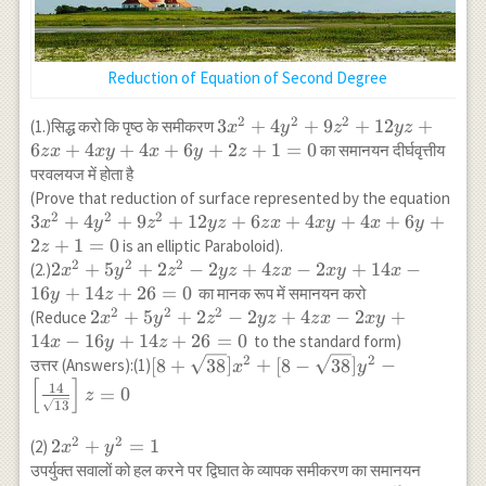
Reduction of Equation of Second Degree
2
2
2
3x^{2}+4
3
+
4
+
9
+
12
+
(1.)सिद्ध करो कि पृष्ठ के समीकरण
x
y
z
yz
y^{2}+9
6
+
4
+
4
+
6
+
2
+
1
=
0
का समानयन दीर्घवृत्तीय
z
x
x
y
x
y
z
z^{2}+12
परवलयज में होता है
y z+6 z
3x^
(Prove that reduction of surface represented by the equation
x+4 x
2
2
2
y^{
3
+
4
+
9
+
12
+
6
+
4
+
4
+
6
+
x
y
z
yz
z
x
x
y
x
y
y+4 x +6
z^{
2
+
1
=
0
is an elliptic Paraboloid).
z
y+2
y z
2
2
2
2
2
+
5
+
2
−
2
+
4
−
2
+
14
−
(2.)
x
y
z
yz
z
x
x
y
x
z+1=0
x+4
x^{2}+5
16
+
14
+
26
=
0
का मानक रूप में समानयन करो
y
z
y+4
y^{2}+2
2
2
2
2
2
+
5
+
2
−
2
+
4
−
2
+
(Reduce
x
y
z
yz
z
x
x
y
y+2
z^{2}-2
x^{2}+5
14
−
16
+
14
+
26
=
0
to the standard form)
x
y
z
z+1
y z+4 z
y^{2}+2
2
2
[8+\sqrt{38}]
[
8
+
38
]
+
[
8
−
38
]
−
उत्तर (Answers):(1)
x
y
x-2 x
[
]
z^{2}-2
x^{2}+[8-
14
=
0
z
y+14 x
y z+4 z
13
\sqrt{38}]
-16
x-2 x
y^{2}-\left [
2
2
2
2
+
=
1
(2)
x
y
y+14
y+14 x
\frac{14}
x^{2}+y^{2}=1
उपर्युक्त सवालों को हल करने पर द्विघात के व्यापक समीकरण का समानयन
z+26=0
-16
{\sqrt{13}}