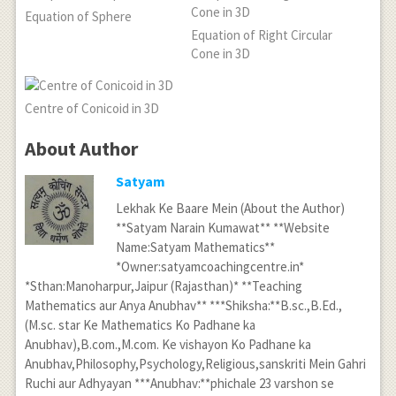
Equation of Sphere
Equation of Right Circular
Cone in 3D
Centre of Conicoid in 3D
About Author
Satyam
Lekhak Ke Baare Mein (About the Author)
**Satyam Narain Kumawat** **Website
Name:Satyam Mathematics**
*Owner:satyamcoachingcentre.in*
*Sthan:Manoharpur,Jaipur (Rajasthan)* **Teaching
Mathematics aur Anya Anubhav** ***Shiksha:**B.sc.,B.Ed.,
(M.sc. star Ke Mathematics Ko Padhane ka
Anubhav),B.com.,M.com. Ke vishayon Ko Padhane ka
Anubhav,Philosophy,Psychology,Religious,sanskriti Mein Gahri
Ruchi aur Adhyayan ***Anubhav:**phichale 23 varshon se