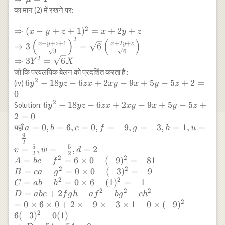
\mu-1)=0
का मान (2) में रखने पर:
\\
\Rightarrow
2
\Rightarrow(x-
⇒
(
−
+
+
1
)
=
+
2
+
x
y
z
x
y
z
2 \mu-1+2
2
y+z+1)^{2}=x+2y+z \\
(
)
(
)
−
+
+
1
+
2
+
x
y
z
x
y
z
⇒
3
=
6
\mu-4+2
\Rightarrow
3
6
2
⇒
3
=
6
\mu-1=0 \\
Y
X
3\left(\frac{x-y+z+1}
\Rightarrow
जो कि परवलयिक बेलन को प्रदर्शित करता है :
{\sqrt{3}}\right)^{2}
2
\mu=1
6
6
−
18
−
6
+
2
−
9
+
5
−
5
+
2
=
(iv)
=\sqrt{6}\left(\frac{x+2
y
yz
z
x
x
y
x
y
z
y^{2}-18
0
y+z}{\sqrt{6}}\right) \\
y z-6 z
2
\Rightarrow 3
6
6
−
18
−
6
+
2
−
9
+
5
−
5
+
Solution:
y
yz
z
x
x
y
x
y
z
x+2 x y-
Y^{2}=\sqrt{6} X
y^{2}-18
2
=
0
9 x+5 y-
y z-6 z
a=0, b=6, c=0, f=-9, g=-3,
=
0
,
=
6
,
=
0
,
=
−
9
,
=
−
3
,
=
1
,
=
यहाँ
a
b
c
f
g
h
u
5 z+2=0
x+2 x y-
9
h=1, u=-\frac{9}{2} \\
−
2
9 x+5 y-
v=\frac{5}{2}, w=-\frac{5}
5
5
=
,
=
−
,
=
2
v
w
d
2
2
5 z+2=0
{2}, d=2 \\ A=b c-f^{2}=6
2
2
=
−
=
6
×
0
−
(
−
9
)
=
−
81
A
b
c
f
\times 0-(-9)^{2}=-81 \\
2
2
=
−
=
0
×
0
−
(
−
3
)
=
−
9
B
c
a
g
B=c a-g^{2}=0 \times 0-
2
2
=
−
=
0
×
6
−
(
1
)
=
−
1
C
ab
h
(-3)^{2}=-9 \\ C=a b-
2
2
2
=
+
2
−
−
−
D
ab
c
f
g
h
a
f
b
g
c
h
h^{2}=0 \times 6-(1)^{2}=-1
2
=
0
×
6
×
0
+
2
×
−
9
×
−
3
×
1
−
0
×
(
−
9
)
−
\\ D=a b c+2 f g h-a f^{2}-b
2
6
(
−
3
)
−
0
(
1
)
g^{2}-c h^{2} \\=0 \times 6