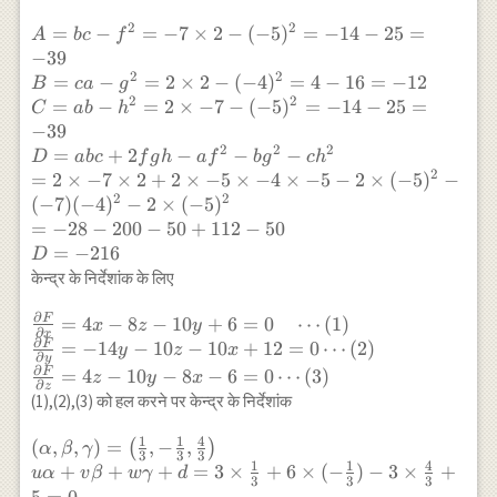
x-10 x y
z^{2}-10
+6
y z-8 z
2
2
A=b c-
=
−
=
−
7
×
2
−
(
−
5
)
=
−
14
−
25
=
A
b
c
f
x+12 y-
x-10 x y
f^{2}=-7
−
39
6 z+5=0
+6
\times 2-
2
2
=
−
=
2
×
2
−
(
−
4
)
=
4
−
16
=
−
12
B
c
a
g
x+12 y-
(-5)^{2}=-14-
2
2
=
−
=
2
×
−
7
−
(
−
5
)
=
−
14
−
25
=
C
ab
h
6 z+5=0
25=-39 \\
−
39
B=c a-
2
2
2
=
+
2
−
−
−
D
ab
c
f
g
h
a
f
b
g
c
h
g^{2}=2
2
=
2
×
−
7
×
2
+
2
×
−
5
×
−
4
×
−
5
−
2
×
(
−
5
)
−
\times 2-
2
2
(
−
7
)
(
−
4
)
−
2
×
(
−
5
)
(-4)^{2}=4-
=
−
28
−
200
−
50
+
112
−
50
16=-12 \\
=
−
216
D
C=ab-
केन्द्र के निर्देशांक के लिए
h^{2}=2
\times-7-
∂
F
\frac{\partial
=
4
−
8
−
10
+
6
=
0
⋯
(
1
)
x
z
y
(-5)^{2}=-14-
∂
x
∂
F}{\partial
F
=
−
14
−
10
−
10
+
12
=
0
⋯
(
2
)
y
z
x
25=-39 \\
∂
y
x}=4 x-8 z-10
∂
F
=
4
−
10
−
8
−
6
=
0
⋯
(
3
)
z
y
x
D=abc+2fgh-
∂
z
y+6=0 \quad
(1),(2),(3) को हल करने पर केन्द्र के निर्देशांक
af^{2}-
\cdots(1) \\
bg^{2}-
\frac{\partial
1
1
4
(\alpha,\beta,
(
,
,
)
=
,
−
,
(
)
α
β
γ
ch^{2} \\ =2
3
3
3
F}{\partial
1
1
4
\gamma)=\left(\frac{1}
+
+
+
=
3
×
+
6
×
(
−
)
−
3
×
+
uα
v
β
w
γ
d
\times -7
3
3
3
y}=-14 y-10
{3},-\frac{1}{3},