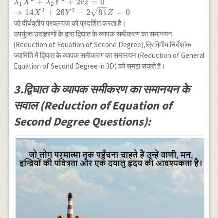
\lambda_{1}
+
+
2
=
0
λ
X
λ
Y
rz
\times
1
2
2
2
X^{2}+\lambda_{2}
⇒
14
+
26
−
2
91
=
0
X
Y
Z
\frac{1}
Y^{2}+2 rz=0 \\
जो दीर्घवृतीय परवलयज को प्रदर्शित करता है।
{\sqrt{91}} \\
\Rightarrow 14
उपर्युक्त उदाहरणों के द्वारा द्विघात के व्यापक समीकरण का समानयन
=\frac{1}
X^{2}+26 Y^{2}-2
(Reduction of Equation of Second Degree),त्रिविमीय निर्देशांक
{\sqrt{9}}
\sqrt{91} Z=0
[-99+9-1]=-
ज्यामिति में द्विघात के व्यापक समीकरण का समानयन (Reduction of General
\sqrt{91}
Equation of Second Degree in 3D) को समझ सकते हैं।
\neq 0 \\
\Rightarrow r
3.द्विघात के व्यापक समीकरण का समानयन के
=-\sqrt{91}
सवाल (Reduction of Equation of
\neq 0
Second Degree Questions):