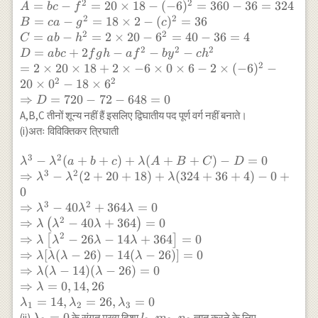
x+6 y-2
z+12 x
2
2
A=bc-
=
−
=
20
×
18
−
(
−
6
)
=
360
−
36
=
324
A
b
c
f
z-2=0
y+22
2
2
f^{2}=20
=
−
=
18
×
2
−
(
)
=
36
B
c
a
g
c
x+6 y-2
\times 18-
2
2
=
−
=
2
×
20
−
6
=
40
−
36
=
4
C
ab
h
z-2=0
(-6)^{2}=360-
2
2
2
=
+
2
−
−
−
D
ab
c
f
g
h
a
f
b
y
c
h
36=324 \\
2
=
2
×
20
×
18
+
2
×
−
6
×
0
×
6
−
2
×
(
−
6
)
−
B=ca-
2
2
20
×
0
−
18
×
6
g^{2}=18
⇒
=
720
−
72
−
648
=
0
D
\times 2-
A,B,C तीनों शून्य नहीं हैं इसलिए द्विघातीय पद पूर्ण वर्ग नहीं बनाते।
(c)^{2}=36 \\
(i)अतः विविक्तिकर त्रिघाती
C=a b-
h^{2}=2
3
2
\lambda^{3}-\lambda^{2}
−
(
+
+
)
+
(
+
+
)
−
=
0
λ
λ
a
b
c
λ
A
B
C
D
\times 20-
3
2
(a+b+c)+\lambda(A+B+C)-D=0 \\
⇒
−
(
2
+
20
+
18
)
+
(
324
+
36
+
4
)
−
0
+
λ
λ
λ
6^{2}=40-
\Rightarrow \lambda^{3}-
0
36=4 \\ D= a
\lambda^{2}
3
2
⇒
−
40
+
364
=
0
λ
λ
λ
b c+2 f g h-a
(2+20+18)+\lambda(324+36+4)-0+0
2
⇒
−
40
+
364
=
0
(
)
λ
λ
λ
f^{2}-b y^{2}-
\\ \Rightarrow \lambda^{3}-40
2
⇒
−
26
−
14
+
364
=
0
[
]
λ
λ
λ
λ
c h^{2} \\ = 2
\lambda^{2}+364 \lambda=0 \\
⇒
[
(
−
26
)
−
14
(
−
26
)]
=
0
λ
λ
λ
λ
\times 20
\Rightarrow
⇒
(
−
14
)
(
−
26
)
=
0
λ
λ
λ
\times 18+2
\lambda\left(\lambda^{2}-40
⇒
=
0
,
14
,
26
λ
\times-6
\lambda+364\right)=0 \\
=
14
,
=
26
,
=
0
λ
λ
λ
\times 0
1
2
3
\Rightarrow
\lambda_{3}=0
=
0
l_{3},
,
,
(ii)
के संगत मुख्य दिशा
ज्ञात करने के लिए