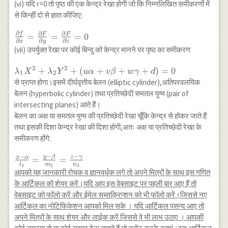
z+d=0
\beta}
(vi) यदि r=0 तो पृष्ठ की एक केन्द्र रेखा होगी जो कि निम्नलिखित समीकरणों में
{2}
{m_{3}}=\frac{z-
से किन्हीं दो से ज्ञात कीजिए:
\frac{\partial
\gamma}{n_{3}}
f}{\partial
∂
∂
∂
f
\frac{\partial f}
F
F
=
=
=
0
z}=n_{3} r-w
∂
∂
∂
x
y
z
{\partial
(vii) उपर्युक्त रेखा पर कोई बिन्दु को केन्द्र मानने पर पृष्ठ का समीकरण
x}=\frac{\partial
F}{\partial
2
2
\lambda_{1}
+
+
(
+
+
+
)
=
0
λ
X
λ
Y
uα
v
β
w
γ
d
1
2
y}=\frac{\partial
X^{2}+
से प्राप्त होगा।इसमें दीर्घवृत्तीय बेलन (elliptic cylinder),अतिपरवलयिक
F}{\partial z}=0
\lambda_{2}
बेलन (hyperbolic cylinder) तथा प्रतिच्छेदी समतल युग्म (pair of
Y^{2}+(u
intersecting planes) आते हैं।
\alpha+v
बेलन का अक्ष या समतल युग्म की प्रतिच्छेदी रेखा चूँकि केन्द्र से होकर जाते हैं
\beta+w
तथा इसकी दिशा केन्द्र रेखा की दिशा होगी,अतः अक्ष या प्रतिच्छेदी रेखा के
\gamma+d)=0
समीकरण होंगे:
−
−
−
y
β
z
γ
\frac{x-\alpha}
x
α
=
=
l
m
n
3
3
3
{l_{3}}=\frac{y-
आपको यह जानकारी रोचक व ज्ञानवर्धक लगे तो अपने मित्रों के साथ इस गणित
\beta}
के आर्टिकल को शेयर करें।यदि आप इस वेबसाइट पर पहली बार आए हैं तो
{m_{3}}=\frac{z-
वेबसाइट को फॉलो करें और ईमेल सब्सक्रिप्शन को भी फॉलो करें।जिससे नए
\gamma}{n_{3}}
आर्टिकल का नोटिफिकेशन आपको मिल सके । यदि आर्टिकल पसन्द आए तो
अपने मित्रों के साथ शेयर और लाईक करें जिससे वे भी लाभ उठाए । आपकी