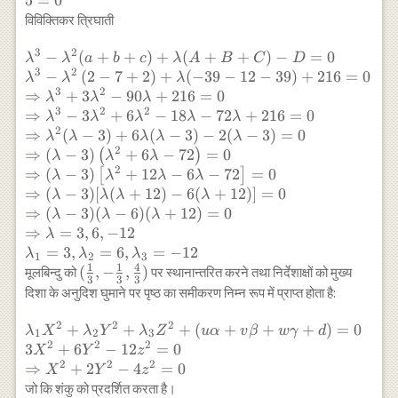
5
=
0
\times 2+2
z-10 x+12=0
\frac{4}{3}\right) \\ u
\times -5
विविक्तिकर त्रिघाती
\cdots(2) \\
\alpha+v \beta+w
\times -4
\frac{\partial
\gamma+d=3 \times
3
2
\lambda^{3}-\lambda^{2}
−
(
+
+
)
+
(
+
+
)
−
=
0
\times -5 -2
λ
λ
a
b
c
λ
A
B
C
D
F}{\partial
\frac{1}{3}+6 \times(-
3
2
(a+b+c)+\lambda(A+B+C)-D=0 \\
\times
−
(
2
−
7
+
2
)
+
(
−
39
−
12
−
39
)
+
216
=
0
λ
λ
λ
z}=4 z-10 y-8
\frac{1}{3})-3 \times
\lambda^{3}-\lambda^{2}\left(2-
3
2
(-5)^{2}-(-7)
⇒
+
3
−
90
+
216
=
0
λ
λ
λ
x-6=0
\frac{4}{3}+5=0
7+2\right)+\lambda(-39-12-39)+216=0 \\
(-4)^{2}-2
3
2
2
⇒
−
3
+
6
−
18
−
72
+
216
=
0
λ
λ
λ
λ
λ
\cdots(3)
\Rightarrow \lambda^{3}+3
\times
2
⇒
(
−
3
)
+
6
(
−
3
)
−
2
(
−
3
)
=
0
λ
λ
λ
λ
λ
\lambda^{2}-90 \lambda+216=0 \\
(-5)^{2}
2
⇒
(
−
3
)
+
6
−
72
=
0
(
)
λ
λ
λ
\Rightarrow \lambda^{3}-3
\\=-28-200-
2
⇒
(
−
3
)
+
12
−
6
−
72
=
0
[
]
λ
λ
λ
λ
\lambda^{2}+6 \lambda^{2}-18 \lambda-
50+112-50 \\
⇒
(
−
3
)
[
(
+
12
)
−
6
(
+
12
)]
=
0
λ
λ
λ
λ
72 \lambda+216=0 \\ \Rightarrow
D=-216
⇒
(
−
3
)
(
−
6
)
(
+
12
)
=
0
λ
λ
λ
\lambda^{2}(\lambda-3)+6
⇒
=
3
,
6
,
−
12
λ
\lambda(\lambda-3)-2(\lambda-3)=0 \\
=
3
,
=
6
,
=
−
12
λ
λ
λ
1
2
3
\Rightarrow (\lambda-3)
1
1
4
(\frac{1}
(
,
−
,
)
मूलबिन्दु को
पर स्थानान्तरित करने तथा निर्देशाक्षों को मुख्य
\left(\lambda^{2} +6 \lambda-
3
3
3
{3},-
दिशा के अनुदिश घुमाने पर पृष्ठ का समीकरण निम्न रूप में प्राप्त होता है:
72\right)=0 \\ \Rightarrow (\lambda-
\frac{1}
3)\left[\lambda^{2}+12 \lambda-6
2
2
2
{3},\frac{4}
\lambda_{1}
+
+
+
(
+
+
+
)
=
0
λ
X
λ
Y
λ
Z
uα
v
β
w
γ
d
1
2
3
\lambda-72\right]=0 \\ \Rightarrow
{3})
2
2
2
X^{2}+\lambda_{2}
3
+
6
−
12
=
0
X
Y
z
(\lambda-3)
Y^{2}+\lambda_{3}
2
2
2
⇒
+
2
−
4
=
0
X
Y
z
[\lambda(\lambda+12)-6(\lambda+12)]=0
Z^{2}+(u \alpha+v
जो कि शंकु को प्रदर्शित करता है।
\\ \Rightarrow (\lambda-3)(\lambda-6)