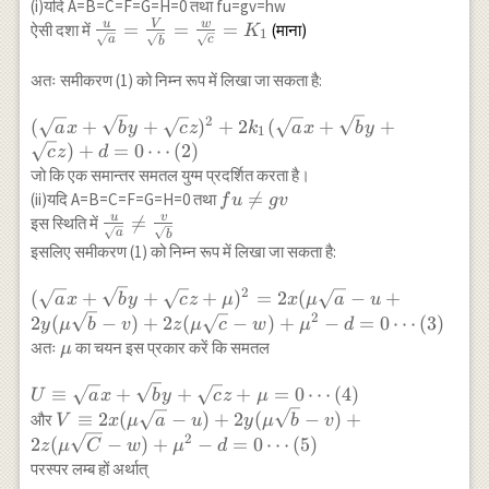
x+\sqrt{b}
(i)यदि A=B=C=F=G=H=0 तथा fu=gv=hw
y+\sqrt{c}
u
V
w
\frac{u}
=
=
=
ऐसी दशा में
(माना)
K
1
a
c
b
z)^{2}+2 u
{\sqrt{a}}=\frac{V}
x+2 w y+2
{\sqrt{b}}=\frac{w}
अतः समीकरण (1) को निम्न रूप में लिखा जा सकता है:
w z=0
{\sqrt{c}}=K_{1}
\ldots(1)
2
(\sqrt{a}
(
+
+
)
+
2
(
+
+
a
x
b
y
c
z
k
a
x
b
y
1
x+\sqrt{b}
)
+
=
0
⋯
(
2
)
c
z
d
y+\sqrt{c}
जो कि एक समान्तर समतल युग्म प्रदर्शित करता है।
z)^{2}+2
f u

=
(ii)यदि A=B=C=F=G=H=0 तथा
f
u
gv
k_{1}
\neq
u
v
\frac{u}

=
इस स्थिति में
a
b
(\sqrt{a}
g v
{\sqrt{a}}
इसलिए समीकरण (1) को निम्न रूप में लिखा जा सकता है:
x+\sqrt{b}
\neq
y+\sqrt{c}
\frac{v}
2
(\sqrt{a}
(
+
+
+
)
=
2
(
−
+
a
x
b
y
c
z
μ
x
μ
a
u
z)+d=0
{\sqrt{b}}
x+\sqrt{b}
2
2
(
−
)
+
2
(
−
)
+
−
=
0
⋯
(
3
)
y
μ
b
v
z
μ
c
w
μ
d
\cdots(2)
y+\sqrt{c}
\mu
अतः
का चयन इस प्रकार करें कि समतल
μ
z+\mu)^{2}=2
x(\mu
U \equiv
≡
+
+
+
=
0
⋯
(
4
)
U
a
x
b
y
c
z
μ
\sqrt{a}-u+ 2
\sqrt{a}
V \equiv 2
≡
2
(
−
)
+
2
(
−
)
+
और
V
x
μ
a
u
y
μ
b
v
y(\mu
x+\sqrt{b}
x(\mu
2
2
(
−
)
+
−
=
0
⋯
(
5
)
z
μ
C
w
μ
d
\sqrt{b}-v)+2
y+\sqrt{c}
\sqrt{a}-
परस्पर लम्ब हों अर्थात्
z(\mu
z+\mu =0
u)+2 y(\mu