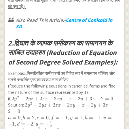
कोई समस्या हो या कोई सुझाव देना चाहते हैं तो कमेंट करके बताएं।इस आर्टिकल
को पूरा पढ़ें।
Also Read This Article:-
Centre of Conicoid in
3D
2.द्विघात के व्यापक समीकरण का समानयन के
साधित उदाहरण (Reduction of Equation
of Second Degree Solved Examples):
Example:1.निम्नलिखित समीकरणों का विहित रूप में समानयन कीजिए और
उनसे प्रदर्शित पृष्ठ का स्वरूप ज्ञात कीजिए:
(Reduce the following equations in canonical forms and find
the nature of the surface represented by it):
2
2
2
−
2
+
2
−
2
−
−
2
+
3
−
2
=
0
(i)
y
yz
z
x
x
y
x
y
z
2
y^{2}-2
2 y^{2}-2 y z+2 z x-2 x y-x-2 y+3 z-2=0 \\
2
−
2
+
2
−
2
−
−
2
+
3
−
Solution:
y
yz
z
x
x
y
x
y
z
y z+2 z
a=0,b=2,c=0,f=-1,g=1,h=-1,v=-1,d=-2,u=-
2
=
0
x-2 x y-
\frac{1}{2} \\ v=-1, w=\frac{3}{2}, d=-2
=
0
,
=
2
,
=
0
,
=
−
1
,
=
1
,
=
−
1
,
=
a
b
c
f
g
h
v
x-2
\\ A=b c-f^{2}=2 \times 0-(-1)^{2}=-1 \\
1
−
1
,
=
−
2
,
=
−
d
u
2
y+3 z-
3