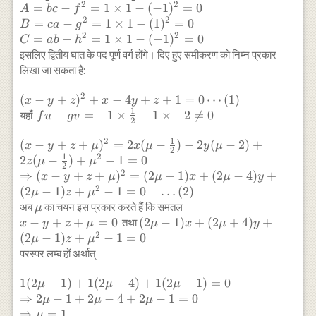
2
2
{2}, v=-2,
=
−
=
1
×
1
−
(
−
1
)
=
0
A
b
c
f
w=\frac{1}
2
2
=
−
=
1
×
1
−
(
1
)
=
0
B
c
a
g
{2}, d=1 \\
2
2
=
−
=
1
×
1
−
(
−
1
)
=
0
C
ab
h
A=bc-
इसलिए द्वितीय घात के पद पूर्ण वर्ग होंगे। दिए हुए समीकरण को निम्न प्रकार
f^{2}=1
लिखा जा सकता है:
\times 1-
(-1)^{2}=0
2
(x-
(
−
+
)
+
−
4
+
+
1
=
0
⋯
(
1
)
x
y
z
x
y
z
\\ B=ca-
1
y+z)^{2}+x-
f u-g
−
=
−
1
×
−
1
×
−
2

=
0
यहाँ
f
u
gv
2
g^{2}=1
4 y+z+1=0
v=-1
\times 1-
1
2
\cdots(1)
\times
(x-
(
−
+
+
)
=
2
(
−
)
−
2
(
−
2
)
+
x
y
z
μ
x
μ
y
μ
2
(1)^{2}=0
1
2
\frac{1}
y+z+\mu)^{2}=2
2
(
−
)
+
−
1
=
0
z
μ
μ
2
\\ C=a b-
{2}-1
x(\mu-\frac{1}
2
⇒
(
−
+
+
)
=
(
2
−
1
)
+
(
2
−
4
)
+
x
y
z
μ
μ
x
μ
y
h^{2}=1
\times-2
{2})-2 y(\mu-2) +2
2
(
2
−
1
)
+
−
1
=
0
…
(
2
)
μ
z
μ
\times 1-
\neq 0
z(\mu-\frac{1}
\mu
अब
का चयन इस प्रकार करते हैं कि समतल
μ
(-1)^{2}=0
{2})+\mu^{2}-1=0
x-
−
+
+
=
0
(2 \mu-1) x+ (2
(
2
−
1
)
+
(
2
+
4
)
+
तथा
x
y
z
μ
μ
x
μ
y
\\ \Rightarrow(x-
2
y+z+\mu=0
\mu+4) y+(2
(
2
−
1
)
+
−
1
=
0
μ
z
μ
y+z+\mu)^{2}=(2
\mu-1)
परस्पर लम्ब हों अर्थात्
\mu-1) x+(2\mu-
z+\mu^{2}-1=0
4) y+(2 \mu-1)
1(2 \mu-
1
(
2
−
1
)
+
1
(
2
−
4
)
+
1
(
2
−
1
)
=
0
μ
μ
μ
z+\mu^{2}-1=0
1)+1(2
⇒
2
−
1
+
2
−
4
+
2
−
1
=
0
μ
μ
μ
\quad \ldots(2)
\mu-4)+1(2
⇒
=
1
μ