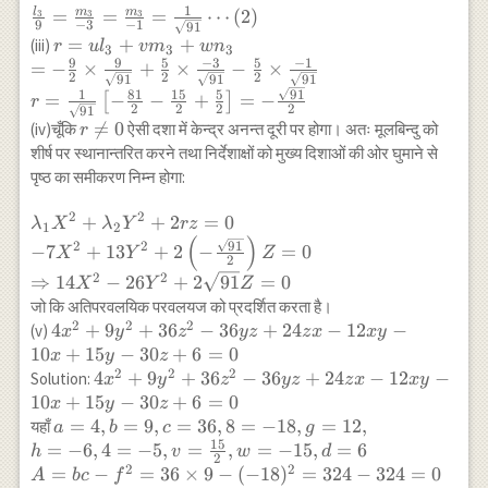
l_{3}}=\frac{\partial
1
l
m
m
\frac{l_{3}}
=
=
=
⋯
(
2
)
3
3
3
\lambda(\lambda-13)
9
−
3
−
1
f}{\partial
91
{9}=\frac{m_{3}}
(\lambda+7)=0 \\
r=u l_{3}+v
=
+
+
(iii)
r
u
l
v
m
w
n
m_{3}}=\frac{\partial
3
3
3
{-3}=\frac{m_{3}}
9
9
5
−
3
5
−
1
\Rightarrow \lambda=0,13,-7
m_{3}+w n_{3} \\
=
−
×
+
×
−
×
f}{\partial n_{3}}=0
2
2
2
91
91
91
{-1}=\frac{1}
\quad \lambda_{1}=-7,
=-\frac{9}{2} \times
91
1
81
15
5
\\ \Rightarrow-6
=
−
−
+
=
−
[
]
r
{\sqrt{91}}
\lambda_{2}=13
2
2
2
2
\frac{9}
91
n_{3}+2 m_{3}=0 \\
r

=
0
(iv)चूँकि
ऐसी दशा में केन्द्र अनन्त दूरी पर होगा। अतः मूलबिन्दु को
\cdots(2)
r
,\lambda_{3}=0
{\sqrt{91}}+\frac{5}
\Rightarrow 12
\neq
शीर्ष पर स्थानान्तरित करने तथा निर्देशाक्षों को मुख्य दिशाओं की ओर घुमाने से
{2} \times \frac{-3}
m_{3}-18 m_{3}+2
0
पृष्ठ का समीकरण निम्न होगा:
{\sqrt{91}}-\frac{5}
m_{3}=0 \\
{2} \times \frac{-1}
\Rightarrow -18
2
2
\lambda_{1}
+
+
2
=
0
λ
X
λ
Y
rz
{\sqrt{91}} \\
1
2
m_{3}-6 l_{3}=0
(
)
X^{2}+\lambda_{2}
91
2
2
r=\frac{1}
−
7
+
13
+
2
−
=
0
X
Y
Z
2
Y^{2}+2 r z=0 \\ -7
{\sqrt{91}}\left[-
2
2
⇒
14
−
26
+
2
91
=
0
X
Y
Z
X^{2}+13
\frac{81}{2}-
जो कि अतिपरवलयिक परवलयज को प्रदर्शित करता है।
Y^{2}+2\left(-
\frac{15}
2
2
2
4
4
+
9
+
36
−
36
+
24
−
12
−
(v)
x
y
z
yz
z
x
x
y
\frac{\sqrt{91}}
{2}+\frac{5}
x^{2}+9
10
+
15
−
30
+
6
=
0
x
y
z
{2}\right) Z=0 \\
{2}\right]=-
y^{2}+36
2
2
2
4
4
+
9
+
36
−
36
+
24
−
12
−
Solution:
x
y
z
yz
z
x
x
y
\Rightarrow 14
\frac{\sqrt{91}}{2}
z^{2}-36
x^{2}+9
10
+
15
−
30
+
6
=
0
X^{2}-26 Y^{2}+2
x
y
z
y z+24 z
y^{2}+36
a=4, b=9,
=
4
,
=
9
,
=
36
,
8
=
−
18
,
=
12
,
यहाँ
\sqrt{91} Z=0
a
b
c
g
x-12 x y
z^{2}-36
15
c=36,8=-18,
=
−
6
,
4
=
−
5
,
=
,
=
−
15
,
=
6
h
v
w
d
2
-10 x+15
y z+24 z
g=12, \\
2
2
=
−
=
36
×
9
−
(
−
18
)
=
324
−
324
=
0
A
b
c
f