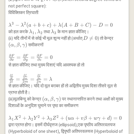
not perfect square):
विविक्तिकर त्रिघाती
3
2
\lambda^{3}-\lambda^{2}
−
(
+
+
)
+
(
+
+
)
−
=
0
λ
λ
a
b
c
λ
A
B
C
D
(a+b+c)+\lambda(A+B+C)-
\lambda_{1},
,
\lambda_{3}
को हल करके
तथा
के मान ज्ञात कीजिए।
λ
λ
λ
1
2
3
D=0
\lambda_{2}
D

=
0
(\alpha,
(ii) यदि तीनों में से कोई भी मूल शून्य नहीं हो (अर्थात्
) तो केन्द्र
D
\neq
\beta,
(
,
,
)
समीकरणों
α
β
γ
0
\gamma
∂
∂
∂
F
F
F
\frac{\partial F}
=
=
=
0
∂
∂
∂
x
y
z
{\partial
से ज्ञात कीजिए तथा मुख्य दिशाएं यदि आवश्यक हो तो
x}=\frac{\partial
F}{\partial
∂
∂
∂
f
f
f
\frac{\frac{\partial f}
=
=
=
∂
∂
∂
λ
l
m
n
y}=\frac{\partial
2
2
2
l
m
n
{\partial l}}{2
से ज्ञात कीजिए। यदि दो मूल बराबर हों तो अद्वितीय मुख्य दिशा तीसरे मूल से
F}{\partial z}=0
l}=\frac{\frac{\partial
प्राप्त होती है।
f}{\partial m}}{2
(\alpha,
(
,
,
)
(iii)मूलबिन्दु को केन्द्र
पर स्थानान्तरित करने तथा अक्षों को मुख्य
α
β
γ
m}=\frac{\frac{\partial
\beta,
दिशाओं के अनुदिश घुमाने पर पृष्ठ का समीकरण
f}{\partial n}}{2
\gamma)
n}=\lambda
2
2
2
\lambda_{1}
+
+
+
(
+
+
+
)
=
0
λ
X
λ
Y
λ
Z
uα
v
β
w
γ
d
1
2
3
X^{2}+\lambda_{2}
द्वारा प्राप्त होगा। इसमें दीर्घवृत्तज (ellipsoid),एक पृष्ठीय अतिपरवलयज
Y^{2}+\lambda_{3}
(Hyperboloid of one sheet), द्विपृष्ठी अतिपरवलयज (Hyperboloid of