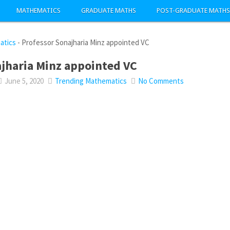
MATHEMATICS
GRADUATE MATHS
POST-GRADUATE MATHS
atics
-
Professor Sonajharia Minz appointed VC
jharia Minz appointed VC
June 5, 2020
Trending Mathematics
No Comments