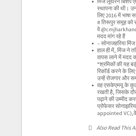
मिंज लूथरन बिशप एमे
स्थापना की थी। उन्ह
लिए 2016 में भाषा 
# तिरूपुर समूह को सु
वे @cmjharkha
मदद मांग रहे हैं
– सोनाजहरिया मिं
हाल ही में, मिंज ने 
वापस लाने में मदद क
“श्रमिकों की यह ब
रिकॉर्ड करने के लि
उन्हें रोजगार और सम
वह एसकेएमयू के कुलप
रखती है, जिसके दौरा
पढ़ाने की उम्मीद कर
प्रोफेसर सोनाझरिय
appointed VC),के
Also Read This Ar