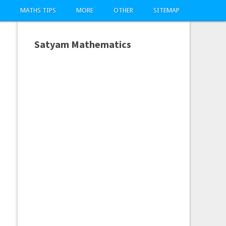
MATHS TIPS
MORE
OTHER
SITEMAP
Satyam Mathematics