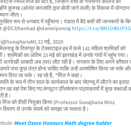
रिटस निर्मल मिंज की बेटी हैं, जिन्होंने रांची के गोस्सनर कॉलेज की
ोंने कुरुख (ओरांव जनजाति द्वारा बोली जाने वाली) के विकास में योगदान 
सम्मान जीता।
रक्षित रूप से धनबाद में पहुँचाना। पंडाल में बैठे बसों की जानकारी के बि
nd @DCDhanbad @danielponraj
https://t.co/8M1OBiUP1G
ज (@SonajhariaM) 22 मई, 2020
तमिलनाडु के तिरुप्पुर के टेक्सटाइल हब में फंसे 141 महिला श्रमिकों को
ी। श्रमिकों का अंतिम 23 मई को झारखंड में उनके गांवों में पहुंच गया।
ड़ी अनदेखी आबादी अब (घर) लौट रही है। सरकार के लिए अपने कौशल 
ए हमारे पास कुछ तंत्र होना चाहिए ताकि उन्हें अवशोषित किया जा सके औ
्मान दिया जा सके। रह रहे हैं, ”मिंज ने कहा।
ति के रूप में तीन साल के कार्यकाल के बाद जेएनयू में लौटने का इरादा
न वह वहां पेश किए गए कंप्यूटर एप्लिकेशन पाठ्यक्रमों में कुछ कक्षाओं 
ती है।
ा मिंज को वीसी नियुक्त किया (Professor Sonajharia Minz
 विवरण से उनके संघर्ष को समझा जा सकता है।
ticle:-
Meet Osore Honours Math degree holder