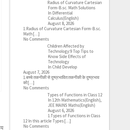
Radius of Curvature Cartesian
Form-B.sc. Math Solutions
In Differential
Calculus(English)
August 8, 2026
1.Radius of Curvature Cartesian Form-B.sc.
Math
[…]
No Comments
Children Affected by
Technology:9 Top Tips to
Know Side Effects of
Technology
In Child Develop
August 7, 2026
1.बच्चे तकनीकी से दुष्प्रभावित:तकनीकी के दुष्प्रभाव
को
[…]
No Comments
Types of Functions in Class 12
In 12th Mathematics(English),
JEE MAINS Maths(English)
August 6, 2026
1.Types of Functions in Class
12 In this article Types
[…]
No Comments
लय