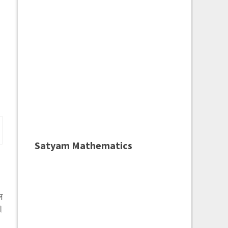
Satyam Mathematics
ल
।