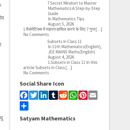
7 Secret Mindset to Master
s
Mathematics:A Step-by-Step
Guide
ीय
In Mathematics Tips
August 5, 2026
1.मैथेमेटिक्स में महारत हासिल करने के लिए 7 गुप्त
[…]
No Comments
Subsets in Class 11
ा
In 11th Mathematics(English),
JEE MAINS Maths(English)
August 4, 2026
1.Subsets in Class 11 In this
article Subsets in Class
[…]
No Comments
Social Share Icon
Facebook
Twitter
LinkedIn
Tumblr
Reddit
WhatsApp
Pinterest
Email
Share
यू
Satyam Mathematics