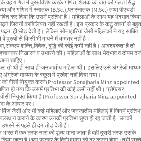
कि वह गणित में कुछ विशेष करके गणित शिक्षक की बात को गलत सिद्ध
या और गणित में स्नातक (B.Sc.),परास्नातक (M.Sc.) तथा पीएचडी
ित कर दिया कि उसमें प्रतिभा है। महिलाओं के साथ यह भेदभाव किया
 पढ़ने जितनी काबिलियत नहीं रखती है।इस प्रकार के कटु वचनों से बहु
ो पढ़ना ही छोड़ देती है। लेकिन सोनाझरिया जैसी महिलाओं ने यह साबित
वे पुरुषों से किसी भी मायने में कमतर नहीं है।
िभा,संकल्प शक्ति,विवेक, बुद्धि की कोई कमी नहीं है। आवश्यकता है तो
हचानकर निखारने व उभारने की। महिलाओं के साथ भेदभाव व दोयम दर्ज
ा जाना चाहिए।
िला तो थी ही साथ ही जनजातीय महिला थी। इसलिए उसे अंग्रेजी माध्य
 अंग्रेजी माध्यम के स्कूल में प्रवेश नहीं दिया गया।
ज को वीसी नियुक्त करने(Professor Sonajharia Minz appointed
ाणित हो गया कि उसमें प्रतिभा की कोई कमी नहीं थी। प्रोफेसर
 वीसी नियुक्त किया है (Professor Sonajharia Minz appointed
िभा के आधार पर।
 मिंज जैसी ओर भी कई महिलाएं और जनजातीय महिलाएं हैं जिनमें प्रतिभ
पलब्ध न कराने के कारण उनकी प्रतिभा सुप्त ही रह जाती है।उनकी
उभरने से पहले ही दम तोड़ देती है।
ि भारत में एक तरफ नारी को पूज्य माना जाता है वहीं दूसरी तरफ उसके
 किया जाता है।इस प्रकार के विरोधाभास को दूर करना होगा।तभी सच्च