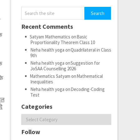
ा
Recent Comments
े
Satyam Mathematics
on
Basic
Proportionality Theorem Class 10
Neha health yoga
on
Quadrilateral in Class
9th
े
Neha health yoga
on
Suggestion for
JoSAA Counselling 2026
Mathematics Satyam
on
Mathematical
कि
Inequalities
Neha health yoga
on
Decoding-Coding
Test
ेल
Categories
दि
Categories
Follow