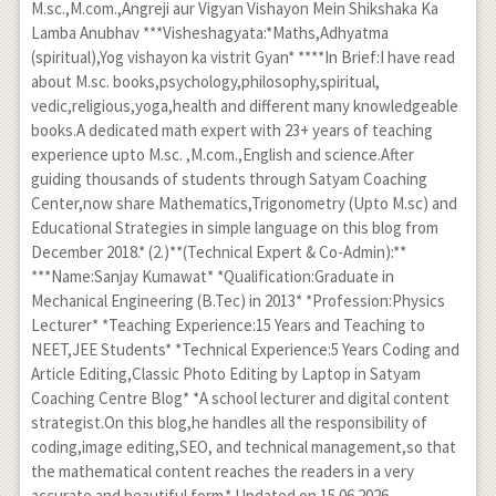
M.sc.,M.com.,Angreji aur Vigyan Vishayon Mein Shikshaka Ka
Lamba Anubhav ***Visheshagyata:*Maths,Adhyatma
(spiritual),Yog vishayon ka vistrit Gyan* ****In Brief:I have read
about M.sc. books,psychology,philosophy,spiritual,
vedic,religious,yoga,health and different many knowledgeable
books.A dedicated math expert with 23+ years of teaching
experience upto M.sc. ,M.com.,English and science.After
guiding thousands of students through Satyam Coaching
Center,now share Mathematics,Trigonometry (Upto M.sc) and
Educational Strategies in simple language on this blog from
December 2018.* (2.)**(Technical Expert & Co-Admin):**
***Name:Sanjay Kumawat* *Qualification:Graduate in
Mechanical Engineering (B.Tec) in 2013* *Profession:Physics
Lecturer* *Teaching Experience:15 Years and Teaching to
NEET,JEE Students* *Technical Experience:5 Years Coding and
Article Editing,Classic Photo Editing by Laptop in Satyam
Coaching Centre Blog* *A school lecturer and digital content
strategist.On this blog,he handles all the responsibility of
coding,image editing,SEO, and technical management,so that
the mathematical content reaches the readers in a very
accurate and beautiful form.* Updated on 15.06.2026