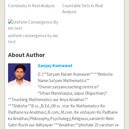
Continuity in Real Analysis
Countable Sets in Real
Analysis
uniform convergence by mn
test
About Author
Sanjay Kumawat
(1.)**Satyam Narain Kumawat** **Website
Name:Satyam Mathematics**
*Owner:satyamcoachingcentre.in*
*Sthan:Manoharpur,Jaipur (Rajasthan)*
**Teaching Mathematics aur Anya Anubhav**
***Shiksha:**B.sc.,B.Ed.,(M.sc. star Ke Mathematics Ko
Padhane ka Anubhav),B.com.,M.com. Ke vishayon Ko Padhane
ka Anubhav,Philosophy,Psychology,Religious,sanskriti Mein
Gahri Ruchi aur Adhyayan ***Anubhav:**phichale 23 varshon se