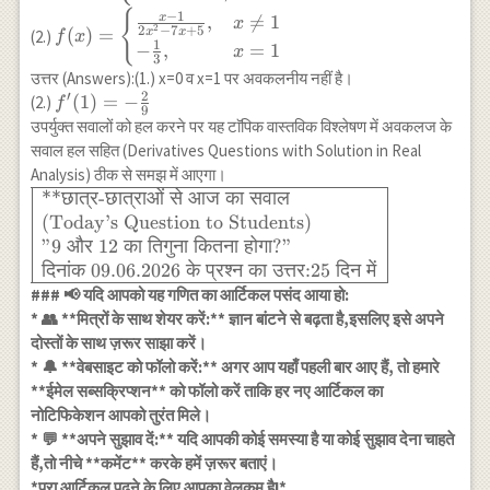
x+1,&x>1\end{cases}
{
f(x)=\begin{cases}\frac{x-
−
1
x
,

=
1
x
2
2
−
7
+
5
(
)
=
x
x
(2.)
f
x
1}{2x^2-7x+5},& x\neq
1
−
,
=
1
x
3
1\\-\frac{1}
उत्तर (Answers):(1.) x=0 व x=1 पर अवकलनीय नहीं है।
{3},&x=1\end{cases}
2
′
f'(1)=-
(
1
)
=
−
(2.)
f
9
\frac{2}
उपर्युक्त सवालों को हल करने पर यह टाॅपिक वास्तविक विश्लेषण में अवकलज के
{9}
सवाल हल सहित (Derivatives Questions with Solution in Real
Analysis) ठीक से समझ में आएगा।
\begin{array}
**
छात्र
-
छात्राओं
से
आज
का
सवाल
{|l|} \hline
(Today’s Question to Students)
\text{**छात्र-
"9
और
12
का
तिगुना
कितना
होगा
?"
छात्राओं से आज
दिनांक
09.06.2026
के
प्रश्न
का
उत्तर
:25
दिन
में
का सवाल } \\
### 📢 यदि आपको यह गणित का आर्टिकल पसंद आया हो:
\text{(Today's
* 👥 **मित्रों के साथ शेयर करें:** ज्ञान बांटने से बढ़ता है,इसलिए इसे अपने
Question to
दोस्तों के साथ ज़रूर साझा करें।
Students)} \\
* 🔔 **वेबसाइट को फॉलो करें:** अगर आप यहाँ पहली बार आए हैं, तो हमारे
\text{"9 और 12
**ईमेल सब्सक्रिप्शन** को फॉलो करें ताकि हर नए आर्टिकल का
का तिगुना कितना
नोटिफिकेशन आपको तुरंत मिले।
होगा?"} \\
* 💬 **अपने सुझाव दें:** यदि आपकी कोई समस्या है या कोई सुझाव देना चाहते
\text{दिनांक
हैं,तो नीचे **कमेंट** करके हमें ज़रूर बताएं।
09.06.2026 के
*पूरा आर्टिकल पढ़ने के लिए आपका वेलकम है!*