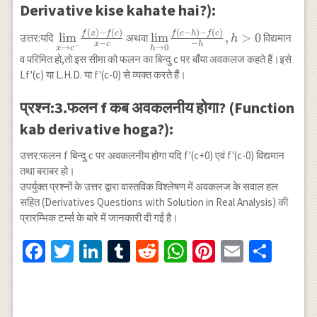
Derivative kise kahate hai?):
(
)
−
(
)
(
−
)
−
(
)
\underset{x
\underset{h
f
x
f
c
f
c
h
f
c
l
i
m
l
i
m
,
>
0
उत्तर:यदि
अथवा
विद्यमान
h
−
−
x
c
h
−
→
0
→
\to c^{-}}
\to 0}
h
x
c
व परिमित हो,तो इस सीमा को फलन का बिन्दु c पर बाँया अवकलज कहते हैं।इसे
{\lim}
{\lim}
Lf'(c) या L.H.D. या f'(c-0) से व्यक्त करते हैं।
\frac{f(x)-
\frac{f(c-
f(c)}{x-c}
h)-f(c)}{-
प्रश्न:3.फलन f कब अवकलनीय होगा? (Function
h},h>0
kab derivative hoga?):
उत्तर:फलन f बिन्दु c पर अवकलनीय होगा यदि f'(c+0) एवं f'(c-0) विद्यमान
तथा बराबर हो।
उपर्युक्त प्रश्नों के उत्तर द्वारा वास्तविक विश्लेषण में अवकलज के सवाल हल
सहित (Derivatives Questions with Solution in Real Analysis) की
प्रारम्भिक टर्म्स के बारे में जानकारी दी गई है।
Facebook
Twitter
LinkedIn
Tumblr
Reddit
WhatsApp
Pinterest
Email
Shar