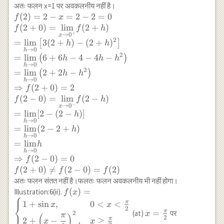
Lf'(1)
\to 0}
अतः फलन x=1 पर अवकलनीय नहीं है।
{\lim}\frac{f(1-h)-
f(2)=2-x=2-2=0\\
(
2
)
=
2
−
=
2
−
2
=
0
f
x
f(1)}{-h}\\
f(2+0)=\underset{x
(
2
+
0
)
=
l
i
m
(
2
+
)
f
f
h
+
→
0
=\underset{h \to
x
\to 0^{+}}
2
=
l
i
m
3
(
2
+
)
−
(
2
+
)
[
]
h
h
0}{\lim}\frac{1-h-
{\lim}f(2+h)\\
→
0
h
2
=
l
i
m
6
+
6
−
4
−
4
−
1}{-h}\\
(
)
=\underset{h \to
h
h
h
→
0
h
=\underset{h \to
0}
2
=
l
i
m
2
+
2
−
(
)
h
h
0}{\lim}\frac{-h}{-
{\lim}\left[3(2+h)-
→
0
h
⇒
(
2
+
0
)
=
2
f
h}\\ \Rightarrow
(2+h)^2\right]\\
(
2
−
0
)
=
l
i
m
(
2
−
)
Lf'(1) =1
f
f
h
=\underset{h \to
−
→
0
x
0}{\lim}\left(6+6h-
=
l
i
m
[
2
−
(
2
−
)]
h
4-4h-h^2\right)\\
→
0
h
=
l
i
m
(
2
−
2
+
)
h
=\underset{h \to
→
0
h
0}{\lim}\left(2+2h-
=
l
i
m
h
→
0
h
h^2\right)\\
⇒
(
2
−
0
)
=
0
f
\Rightarrow
(
2
+
0
)

=
(
2
−
0
)
=
(
2
)
f
f
f
f(2+0)=2 \\ f(2-
अतः फलन संतत नहीं है।फलतः फलन अवकलनीय भी नहीं होगा।
0)=\underset{x \to
f(x)=\begin{cases}
(
)
=
Illustration:6(ii).
f
x
⎧
0^{-}}{\lim}f(2-
1+\sin x,& 0< x<
x=\frac{\pi}
π
1
+
s
i
n
,
0
<
<
⎨
h)\\ =\underset{h
x
x
2
⎩
\frac{\pi}{2}\\
{2}
π
=
(at)
पर
x
2
π
(
)
\to 0}{\lim}[2-(2-
2
π
2
+
−
,
≥
x
x
2+\left(x-