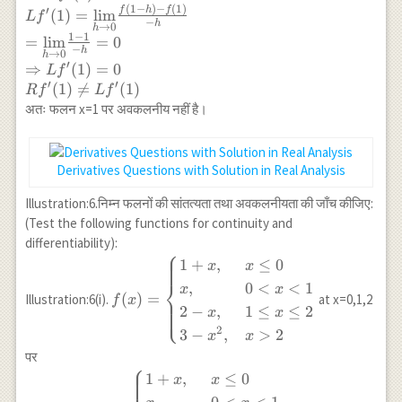
(
1
−
)
−
(
1
)
=\underset{h \to 0}
f
h
f
′
(
1
)
=
l
i
m
L
f
−
h
→
0
h
{\lim}\frac{2+2h-1-
1
−
1
=
l
i
m
=
0
1}{h}\\
−
h
→
0
h
′
⇒
(
1
)
=
0
=\underset{h \to 0}
L
f
′
′
(
1
)

=
(
1
)
{\lim}\frac{2h}{h}\\
R
f
L
f
\Rightarrow Rf'(1)=2
अतः फलन x=1 पर अवकलनीय नहीं है।
\\ Lf'(1)=\underset{h
\to 0}{\lim}\frac{f(1-
h)-f(1)}{-h}
Derivatives Questions with Solution in Real Analysis
\\=\underset{h \to
0}{\lim}\frac{1-1}{-
Illustration:6.निम्न फलनों की सांतत्यता तथा अवकलनीयता की जाँच कीजिए:
h}=0\\ \Rightarrow
(Test the following functions for continuity and
Lf'(1)=0 \\ Rf'(1)
differentiability):
⎧
\neq Lf'(1)
f(x)=
1
+
,
≤
0
x
x
\begin{cases}
⎨
,
0
<
<
1
x
x
(
)
=
Illustration:6(i).
1+x,& x\leq
at x=0,1,2
f
x
⎩
2
−
,
1
≤
≤
2
x
x
0\\ x,& 0< x
2
3
−
,
>
2
x
x
< 1\\ 2-x, &
1\leq x\le2\\
पर
⎧
3-x^2,& x >2
f(x)= \begin{cases}
1
+
,
≤
0
x
x
\end{cases}
1+x,& x\leq 0\\