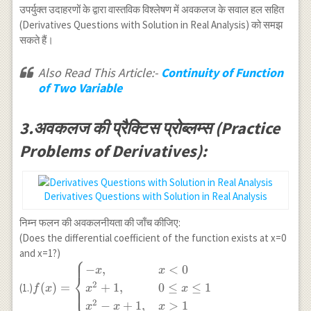
h)\sin\left(-
उपर्युक्त उदाहरणों के द्वारा वास्तविक विश्लेषण में अवकलज के सवाल हल सहित
\frac1h\right)}{-
(Derivatives Questions with Solution in Real Analysis) को समझ
h}\\ =\underset{h
सकते हैं।
\to 0}
{\lim}\frac{h\sin
Also Read This Article:-
Continuity of Function
\left( \frac{1}{h}
of Two Variable
\right)}{-h}\\
=\underset{h \to
0}{\lim} \left( -
3.अवकलज की प्रैक्टिस प्रोब्लम्स (Practice
\sin\frac{1}{h}
Problems of Derivatives):
\right)
\longrightarrow
Derivatives Questions with Solution in Real Analysis
निम्न फलन की अवकलनीयता की जाँच कीजिए:
(Does the differential coefficient of the function exists at x=0
and x=1?)
⎧
f(x)=\begin{cases}-
−
,
<
0
x
x
⎨
x,&x<0\\x^2+1,&
2
(
)
=
+
1
,
0
≤
≤
1
(1.)
⎩
f
x
x
x
0\leq x\le1\\x^2-
2
−
+
1
,
>
1
x
x
x