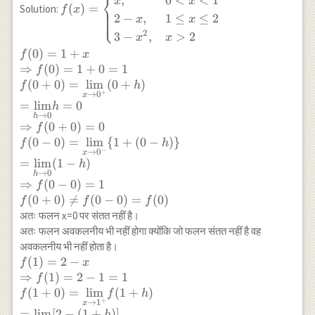
⎨
,
0
<
<
1
x
x
(
)
=
Solution:
x,& 0< x < 1\\ 2-x,
f
x
⎩
2
−
,
1
≤
≤
2
x
x
& 1\leq x\le2\\ 3-
2
3
−
,
>
2
x
x
x^2,& x >2
(
0
)
=
\end{cases} \\
1
+
f
x
f(0)=1+x \\
⇒
(
0
)
=
1
+
0
=
1
f
\Rightarrow
(
0
+
0
)
=
l
i
m
(
0
+
)
f
h
+
→
0
x
f(0)=1+0=1\\
=
l
i
m
=
0
h
f(0+0)=\underset{x
→
0
h
⇒
(
0
+
0
)
=
0
\to 0^{+}}{\lim}
f
(
0
−
0
(0+h)\\
)
=
l
i
m
{
1
+
(
0
−
)}
f
h
−
→
0
x
=\underset{h \to
=
l
i
m
(
1
−
)
h
0}{\lim}h=0 \\
→
0
h
⇒
(
0
−
0
)
=
1
f
\Rightarrow
(
0
+
0
)

=
(
0
−
0
)
=
(
0
)
f(0+0)=0\\ f(0-
f
f
f
अतः फलन x=0 पर संतत नहीं है।
0)=\underset{x \to
0^{-}}{\lim}\{1+
अतः फलन अवकलनीय भी नहीं होगा क्योंकि जो फलन संतत नहीं है वह
(0-h)\}\\
अवकलनीय भी नहीं होता है।
=\underset{h \to
f(1)=2-x \\
(
1
)
=
2
−
f
x
0}{\lim}(1-h) \\
\Rightarrow f(1)=2-
⇒
(
1
)
=
2
−
1
=
1
f
\Rightarrow f(0-
1=1\\
(
1
+
0
)
=
l
i
m
(
1
+
)
f
f
h
+
→
1
0)=1\\ f(0+0)\neq
x
f(1+0)=\underset{x
=
l
i
m
[
2
−
(
1
+
)]
h