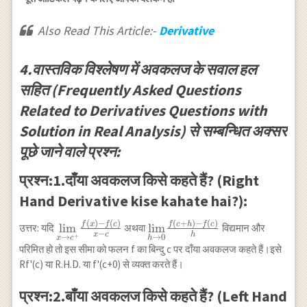
प्रश्न का उत्तर:25
दिन में} \\
Also Read This Article:-
Derivative
\hline
\end{array}
4.वास्तविक विश्लेषण में अवकलज के सवाल हल
सहित (Frequently Asked Questions
Related to Derivatives Questions with
Solution in Real Analysis) से सम्बन्धित अक्सर
पूछे जाने वाले प्रश्न:
प्रश्न:1.दाँया अवकलज किसे कहते हैं? (Right
Hand Derivative kise kahate hai?):
(
)
−
(
)
(
+
)
−
(
)
\underset{x
\underset{h
f
x
f
c
f
c
h
f
c
l
i
m
l
i
m
उत्तर: यदि
अथवा
विद्यमान और
−
x
c
h
+
→
0
→
\to c^+}
\to 0}{\lim}
h
x
c
परिमित हो तो इस सीमा को फलन f का बिन्दु c पर दाँया अवकलज कहते हैं।इसे
{\lim}
\frac{f(c+h)-
Rf'(c) या R.H.D. या f'(c+0) से व्यक्त करते हैं।
\frac{f(x)-
f(c)}{h}
f(c)}{x-c}
प्रश्न:2.बाँया अवकलज किसे कहते हैं? (Left Hand