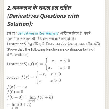
2.अवकलज के सवाल हल सहित
(Derivatives Questions with
Solution):
इस पर “
Derivatives in Real Analysis
” आर्टिकल लिखा है।उसमें
प्रारम्भिक जानकारी दी गई है,अतः उस आर्टिकल को पढ़ें।
Illustration:5.सिद्ध कीजिए कि निम्न फलन संतत है परन्तु अवकलनीय नहीं है:
(Prove that the following function are continuous but not
differentiable):
{
f(x)=\begin{cases}-
−
,
≤
0
x
x
(
)
=
Illustration:5(i).
f
x
x,&x\le0\\ x,&x>0
,
>
0
x
x
\end{cases}
{
f(x)=\begin{cases}-
−
,
≤
0
x
x
(
)
=
Solution:
f
x
x,&x\le0\\ x,&x>0
,
>
0
x
x
\end{cases} \\
(
)
=
−
f
x
x
f(x)=-x \\ f(0)=0\\
(
0
)
=
0
f
f(0+0)=\underset{x
(
0
+
0
)
=
l
i
m
(
0
+
)
f
f
h
\to 0^+}
+
→
0
x
{\lim}f(0+h)\\
=
l
i
m
(
0
+
)
h
→
0
h