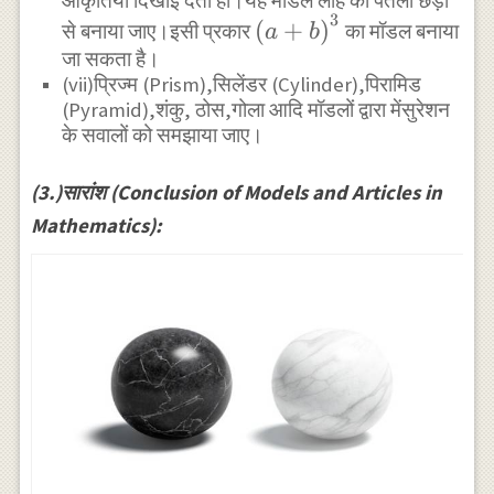
आकृतियां दिखाई देती हों।यह मॉडल लोहे की पतली छड़ों
\text{ तथा
3
\left(a+b\right)^3
(
+
)
}ab
से बनाया जाए।इसी प्रकार
का मॉडल बनाया
a
b
जा सकता है।
(vii)प्रिज्म (Prism),सिलेंडर (Cylinder),पिरामिड
(Pyramid),शंकु, ठोस,गोला आदि मॉडलों द्वारा मेंसुरेशन
के सवालों को समझाया जाए।
(3.)सारांश (Conclusion of Models and Articles in
Mathematics):