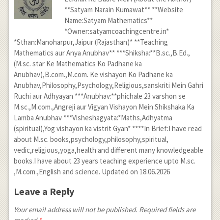
**Satyam Narain Kumawat** **Website
Name:Satyam Mathematics**
*Owner:satyamcoachingcentre.in*
*Sthan:Manoharpur,Jaipur (Rajasthan)* **Teaching
Mathematics aur Anya Anubhav** ***Shiksha:**B.sc.,B.Ed.,
(M.sc. star Ke Mathematics Ko Padhane ka
Anubhav),B.com.,M.com. Ke vishayon Ko Padhane ka
Anubhav,Philosophy,Psychology,Religious,sanskriti Mein Gahri
Ruchi aur Adhyayan ***Anubhav:**phichale 23 varshon se
M.sc.,M.com.,Angreji aur Vigyan Vishayon Mein Shikshaka Ka
Lamba Anubhav ***Visheshagyata:*Maths,Adhyatma
(spiritual),Yog vishayon ka vistrit Gyan* ****In Brief:I have read
about M.sc. books,psychology,philosophy,spiritual,
vedic,religious,yoga,health and different many knowledgeable
books.I have about 23 years teaching experience upto M.sc.
,M.com.,English and science. Updated on 18.06.2026
Leave a Reply
Your email address will not be published. Required fields are