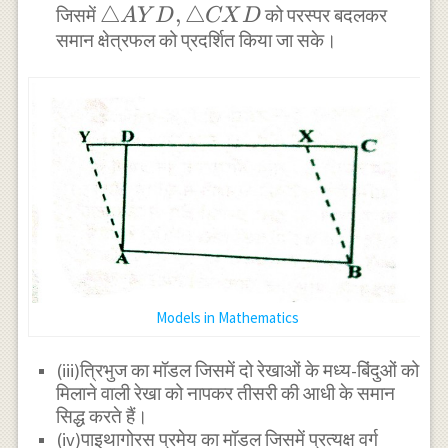
\triangle
△
,
△
जिसमें
को परस्पर बदलकर
A
Y
D
CX
D
समान क्षेत्रफल को प्रदर्शित किया जा सके।
AYD,\triangle
CXD
Models in Mathematics
(iii)त्रिभुज का मॉडल जिसमें दो रेखाओं के मध्य-बिंदुओं को
मिलाने वाली रेखा को नापकर तीसरी की आधी के समान
सिद्ध करते हैं।
(iv)पाइथागोरस प्रमेय का मॉडल जिसमें प्रत्यक्ष वर्ग