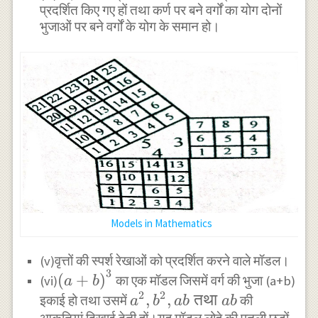
प्रदर्शित किए गए हों तथा कर्ण पर बने वर्गों का योग दोनों
भुजाओं पर बने वर्गों के योग के समान हो।
Models in Mathematics
(v)वृत्तों की स्पर्श रेखाओं को प्रदर्शित करने वाले मॉडल।
3
\left(a+b\right)^3
(
+
)
(vi)
का एक मॉडल जिसमें वर्ग की भुजा (a+b)
a
b
2
2
a^2,b^2,ab
,
,
तथा
इकाई हो तथा उसमें
की
a
b
ab
ab