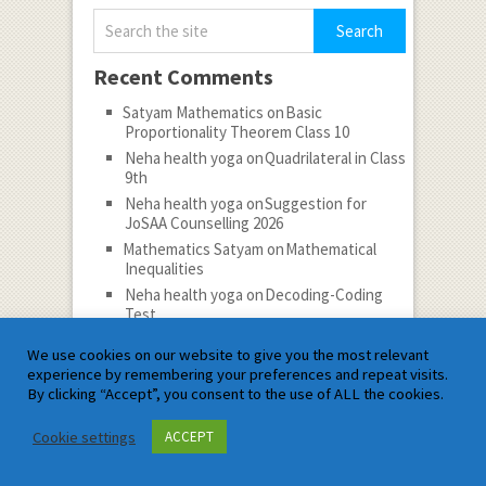
Recent Comments
Satyam Mathematics
on
Basic
Proportionality Theorem Class 10
Neha health yoga
on
Quadrilateral in Class
9th
Neha health yoga
on
Suggestion for
JoSAA Counselling 2026
Mathematics Satyam
on
Mathematical
Inequalities
Neha health yoga
on
Decoding-Coding
Test
Categories
We use cookies on our website to give you the most relevant
experience by remembering your preferences and repeat visits.
Categories
By clicking “Accept”, you consent to the use of ALL the cookies.
Cookie settings
ACCEPT
Follow
Subscribe to notifications