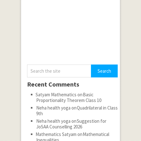
Recent Comments
Satyam Mathematics
on
Basic
Proportionality Theorem Class 10
Neha health yoga
on
Quadrilateral in Class
9th
Neha health yoga
on
Suggestion for
JoSAA Counselling 2026
Mathematics Satyam
on
Mathematical
Inequalities