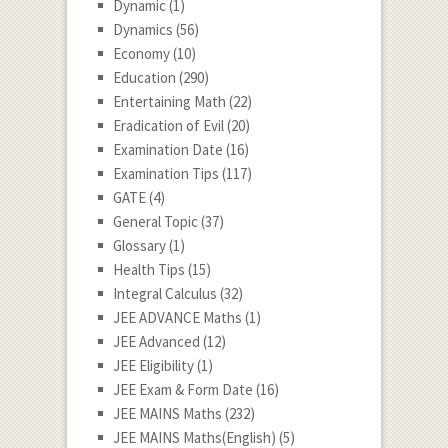
Dynamic
(1)
Dynamics
(56)
Economy
(10)
Education
(290)
Entertaining Math
(22)
Eradication of Evil
(20)
Examination Date
(16)
Examination Tips
(117)
GATE
(4)
General Topic
(37)
Glossary
(1)
Health Tips
(15)
Integral Calculus
(32)
JEE ADVANCE Maths
(1)
JEE Advanced
(12)
JEE Eligibility
(1)
JEE Exam & Form Date
(16)
JEE MAINS Maths
(232)
JEE MAINS Maths(English)
(5)