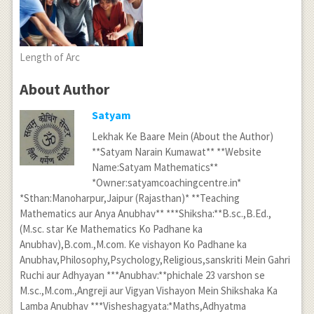
Length of Arc
About Author
Satyam
Lekhak Ke Baare Mein (About the Author)
**Satyam Narain Kumawat** **Website
Name:Satyam Mathematics**
*Owner:satyamcoachingcentre.in*
*Sthan:Manoharpur,Jaipur (Rajasthan)* **Teaching
Mathematics aur Anya Anubhav** ***Shiksha:**B.sc.,B.Ed.,
(M.sc. star Ke Mathematics Ko Padhane ka
Anubhav),B.com.,M.com. Ke vishayon Ko Padhane ka
Anubhav,Philosophy,Psychology,Religious,sanskriti Mein Gahri
Ruchi aur Adhyayan ***Anubhav:**phichale 23 varshon se
M.sc.,M.com.,Angreji aur Vigyan Vishayon Mein Shikshaka Ka
Lamba Anubhav ***Visheshagyata:*Maths,Adhyatma