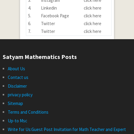
3.
Instagram
click here
4.
Linkedin
click here
5.
Facebook Page
click here
6.
Twitter
click here
7.
Twitter
click here
Satyam Mathematics Posts
About Us
Contact us
Disclaimer
privacy policy
Sitemap
Terms and Conditions
Up-to Msc
Write for Us:Guest Post Invitation for Math Teacher and Expert