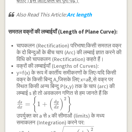
बताएं।इस आर्टिकल को पूरा पढ़ें।
Also Read This Article:
Arc length
समतल वक्रों की लम्बाईयाँ (Length of Plane Curve):
चापकलन (Rectification) परिभाषा:किसी समतल वक्र
के दो बिन्दुओं के बीच चाप (Arc) की लम्बाई ज्ञात करने की
विधि को चापकलन (Rectification) कहते हैं।
वक्रों की लम्बाईयाँ (Lengths of Curves):
y=f(x) के रूप में कार्तीय समीकरणों के लिएःयदि किसी
वक्र के किसी बिन्दु A,जिसके लिए x=aहै,से वक्र पर
स्थित किसी अन्य बिन्दु P(x,y) तक के चाप (arc) की
लम्बाई s हो तो अवकलन गणित से हम जानते हैं कि
2
{
}
\frac{ds}{dx}=\left\
(
)
d
y
=
1
+
d
s
{1+\left(\frac{dy}
d
x
d
x
उपर्युक्त का a से x की सीमाओं (limits) के मध्य
{dx}\right)^{2}\right\}
समाकलन (Integration) करने पर:
\int_{a}^{x}\frac{ds}
2