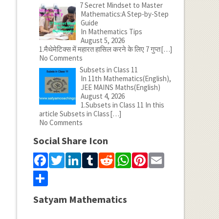
7 Secret Mindset to Master
Mathematics:A Step-by-Step
Guide
In Mathematics Tips
August 5, 2026
1.मैथेमेटिक्स में महारत हासिल करने के लिए 7 गुप्त
[…]
No Comments
Subsets in Class 11
In 11th Mathematics(English),
JEE MAINS Maths(English)
August 4, 2026
1.Subsets in Class 11 In this
article Subsets in Class
[…]
No Comments
Social Share Icon
Facebook
Twitter
LinkedIn
Tumblr
Reddit
WhatsApp
Pinterest
Email
Share
Satyam Mathematics