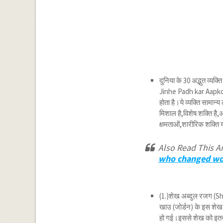
दुनिया के 30 अद्भुत व्य
Jinhe Padh kar Aapko Ap
होता है।ये व्यक्ति सामान्य
मिशाल है,विशेष शक्ति है,अ
क्षमताओं,शारीरिक शक्ति य
Also Read This Ar
who changed wo
(1.)शेख अब्दुल रजग (S
खाउ (जोर्डन) के इस शेख की
हो गई।इससे शेख को इतना