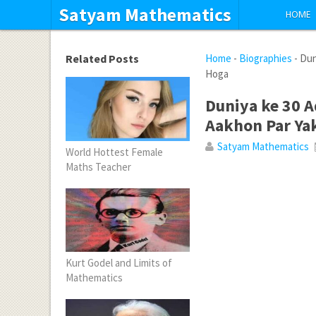
Satyam Mathematics
HOME
Related Posts
Home
-
Biographies
-
Dun
Hoga
Duniya ke 30 A
Aakhon Par Ya
Satyam Mathematics
World Hottest Female
Maths Teacher
Kurt Godel and Limits of
Mathematics