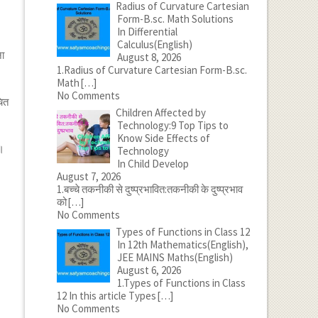
Radius of Curvature Cartesian
Form-B.sc. Math Solutions
In Differential
Calculus(English)
ना
August 8, 2026
1.Radius of Curvature Cartesian Form-B.sc.
Math
[…]
No Comments
चित
Children Affected by
Technology:9 Top Tips to
Know Side Effects of
े।
Technology
In Child Develop
August 7, 2026
1.बच्चे तकनीकी से दुष्प्रभावित:तकनीकी के दुष्प्रभाव
को
[…]
No Comments
Types of Functions in Class 12
In 12th Mathematics(English),
JEE MAINS Maths(English)
August 6, 2026
1.Types of Functions in Class
12 In this article Types
[…]
No Comments