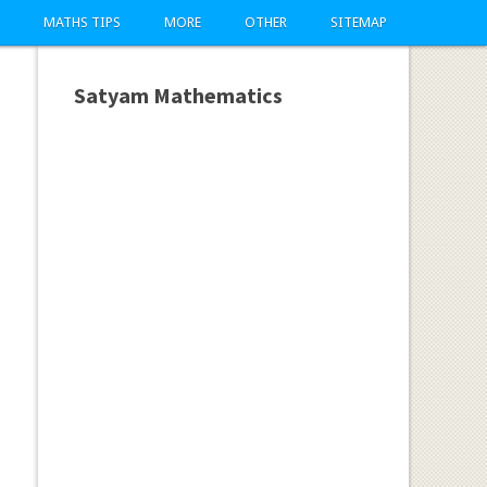
MATHS TIPS
MORE
OTHER
SITEMAP
Satyam Mathematics