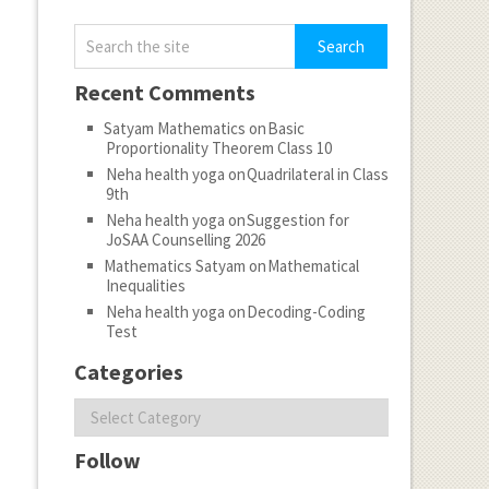
Recent Comments
Satyam Mathematics
on
Basic
Proportionality Theorem Class 10
Neha health yoga
on
Quadrilateral in Class
9th
Neha health yoga
on
Suggestion for
JoSAA Counselling 2026
Mathematics Satyam
on
Mathematical
Inequalities
Neha health yoga
on
Decoding-Coding
Test
Categories
Categories
Follow