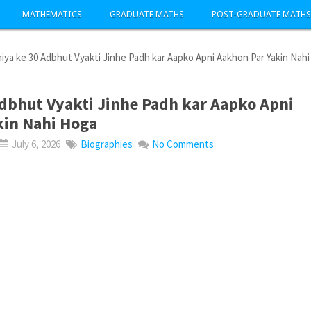
MATHEMATICS
GRADUATE MATHS
POST-GRADUATE MATHS
iya ke 30 Adbhut Vyakti Jinhe Padh kar Aapko Apni Aakhon Par Yakin Nahi
dbhut Vyakti Jinhe Padh kar Aapko Apni
kin Nahi Hoga
July 6, 2026
Biographies
No Comments