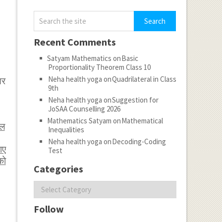
Recent Comments
Satyam Mathematics
on
Basic
Proportionality Theorem Class 10
Neha health yoga
on
Quadrilateral in Class
तर
9th
Neha health yoga
on
Suggestion for
JoSAA Counselling 2026
Mathematics Satyam
on
Mathematical
ेल
Inequalities
Neha health yoga
on
Decoding-Coding
ाए
Test
को
Categories
Categories
Follow