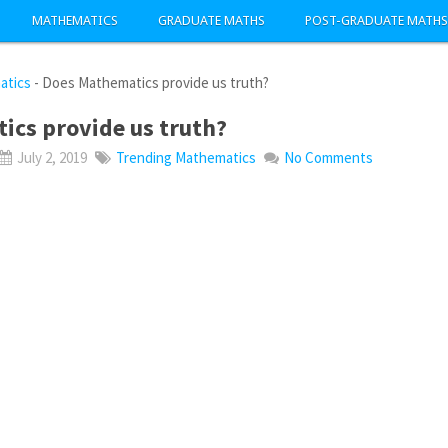
MATHEMATICS
GRADUATE MATHS
POST-GRADUATE MATHS
atics
-
Does Mathematics provide us truth?
ics provide us truth?
July 2, 2019
Trending Mathematics
No Comments