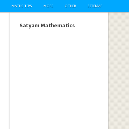
MATHS TIPS
MORE
OTHER
SITEMAP
Satyam Mathematics