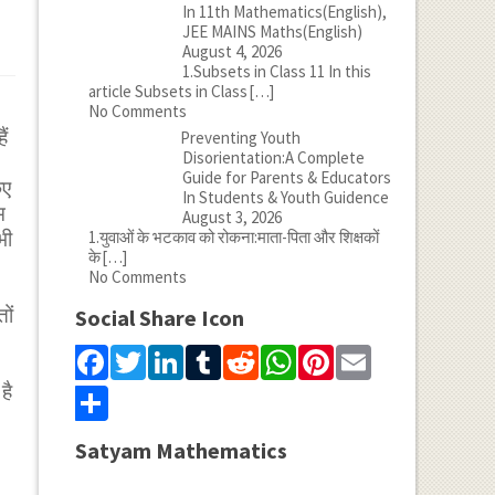
In 11th Mathematics(English),
JEE MAINS Maths(English)
August 4, 2026
1.Subsets in Class 11 In this
article Subsets in Class
[…]
No Comments
ैं
Preventing Youth
Disorientation:A Complete
Guide for Parents & Educators
िए
In Students & Youth Guidence
म
August 3, 2026
1.युवाओं के भटकाव को रोकना:माता-पिता और शिक्षकों
भी
के
[…]
No Comments
ों
Social Share Icon
Facebook
Twitter
LinkedIn
Tumblr
Reddit
WhatsApp
Pinterest
Email
है
Share
Satyam Mathematics