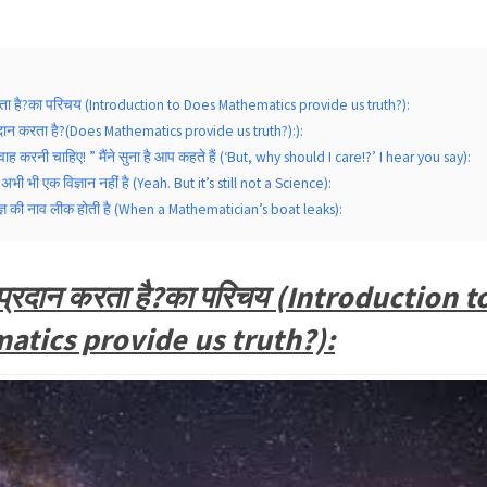
रता है?का परिचय (Introduction to Does Mathematics provide us truth?):
रदान करता है?(Does Mathematics provide us truth?):):
रवाह करनी चाहिए! ” मैंने सुना है आप कहते हैं (‘But, why should I care!?’ I hear you say):
भी भी एक विज्ञान नहीं है (Yeah. But it’s still not a Science):
ञ की नाव लीक होती है (When a Mathematician’s boat leaks):
 प्रदान करता है?का परिचय (Introduction t
tics provide us truth?):