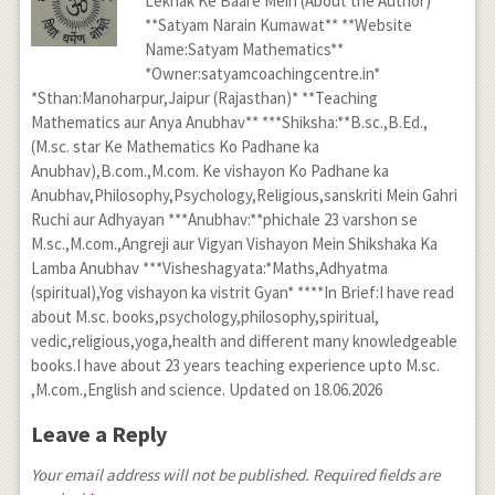
Lekhak Ke Baare Mein (About the Author)
**Satyam Narain Kumawat** **Website
Name:Satyam Mathematics**
*Owner:satyamcoachingcentre.in*
*Sthan:Manoharpur,Jaipur (Rajasthan)* **Teaching
Mathematics aur Anya Anubhav** ***Shiksha:**B.sc.,B.Ed.,
(M.sc. star Ke Mathematics Ko Padhane ka
Anubhav),B.com.,M.com. Ke vishayon Ko Padhane ka
Anubhav,Philosophy,Psychology,Religious,sanskriti Mein Gahri
Ruchi aur Adhyayan ***Anubhav:**phichale 23 varshon se
M.sc.,M.com.,Angreji aur Vigyan Vishayon Mein Shikshaka Ka
Lamba Anubhav ***Visheshagyata:*Maths,Adhyatma
(spiritual),Yog vishayon ka vistrit Gyan* ****In Brief:I have read
about M.sc. books,psychology,philosophy,spiritual,
vedic,religious,yoga,health and different many knowledgeable
books.I have about 23 years teaching experience upto M.sc.
,M.com.,English and science. Updated on 18.06.2026
Leave a Reply
Your email address will not be published. Required fields are