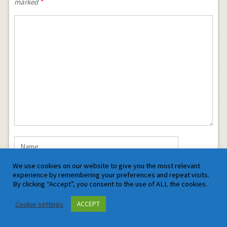
marked
*
We use cookies on our website to give you the most relevant
experience by remembering your preferences and repeat visits.
By clicking “Accept”, you consent to the use of ALL the cookies.
Cookie settings
ACCEPT
Save my name, email, and website in this browser for the