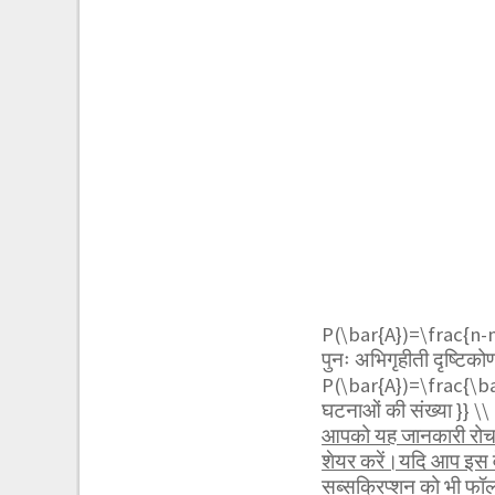
P(\bar{A})=\frac{n-
पुनः अभिगृहीती दृष्टिकोण 
P(\bar{A})=\frac{\bar{A
घटनाओं की संख्या }} \
आपको यह जानकारी रोचक 
शेयर करें।यदि आप इस व
सब्सक्रिप्शन को भी फ