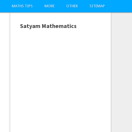
MATHS TIPS
MORE
OTHER
SITEMAP
Satyam Mathematics