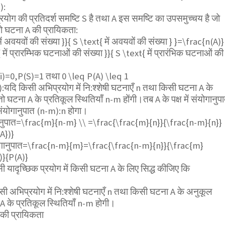
):
्रयोग की प्रतिदर्श समष्टि S है तथा A इस समष्टि का उपसमुच्चय है जो
तो घटना A की प्रायिकता:
ं अवयवों की संख्या }}{ S \text{ में अवयवों की संख्या } }=\frac{n(A)}
ें प्रारम्भिक घटनाओं की संख्या }}{ S \text{ में प्रारंभिक घटनाओं की
i)=0,P(S)=1
तथा
0 \leq P(A) \leq 1
:यदि किसी अभिप्रयोग में नि:श्शेषी घटनाएँ n तथा किसी घटना A के
ो घटना A के प्रतिकूल स्थितियाँ n-m होंगी।तब A के पक्ष में संयोगानुप
संयोगानुपात (n-m):n होगा।
ानुपात=
\frac{m}{n-m} \\ =\frac{\frac{m}{n}}{\frac{n-m}{n}}
A})}
ोगानुपात=
\frac{n-m}{m}=\frac{\frac{n-m}{n}}{\frac{m}
)}{P(A)}
यादृच्छिक प्रयोग में किसी घटना A के लिए सिद्ध कीजिए कि
ी अभिप्रयोग में नि:श्शेषी घटनाएँ n तथा किसी घटना A के अनुकूल
 A के प्रतिकूल स्थितियाँ n-m होगी।
 की प्रायिकता