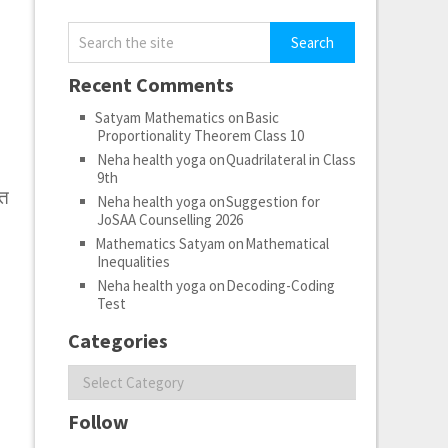
Recent Comments
Satyam Mathematics
on
Basic
Proportionality Theorem Class 10
Neha health yoga
on
Quadrilateral in Class
9th
ात
Neha health yoga
on
Suggestion for
JoSAA Counselling 2026
Mathematics Satyam
on
Mathematical
Inequalities
Neha health yoga
on
Decoding-Coding
Test
Categories
Categories
Follow