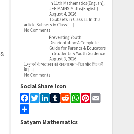
In 11th Mathematics(English),
त
JEE MAINS Maths(English)
August 4, 2026
1.Subsets in Class 11 In this
article Subsets in Class
[…]
No Comments
Preventing Youth
Disorientation:A Complete
Guide for Parents & Educators
 &
In Students & Youth Guidence
August 3, 2026
1.युवाओं के भटकाव को रोकना:माता-पिता और शिक्षकों
के
[…]
No Comments
Social Share Icon
Facebook
Twitter
LinkedIn
Tumblr
Reddit
WhatsApp
Pinterest
Email
Share
Satyam Mathematics