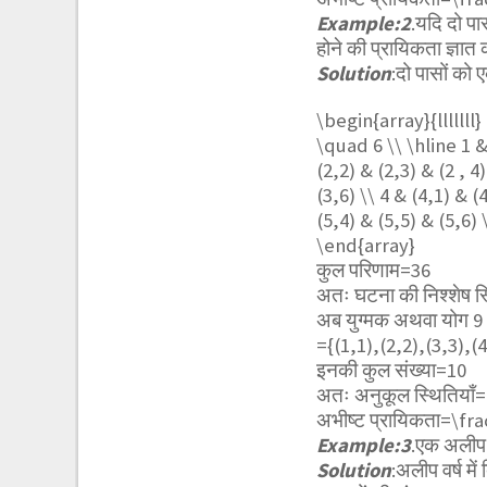
Example:2
.यदि दो प
होने की प्रायिकता ज्ञा
Solution
:दो पासों को
\begin{array}{llllll
\quad 6 \\ \hline 1 & 
(2,2) & (2,3) & (2 , 4
(3,6) \\ 4 & (4,1) & (
(5,4) & (5,5) & (5,6) 
\end{array}
कुल परिणाम=36
अतः घटना की निश्शेष स
अब युग्मक अथवा योग 9 आ
={(1,1),(2,2),(3,3),(4
इनकी कुल संख्या=10
अतः अनुकूल स्थितियाँ
अभीष्ट प्रायिकता=
\fra
Example:3
.एक अलीप व
Solution
:अलीप वर्ष में