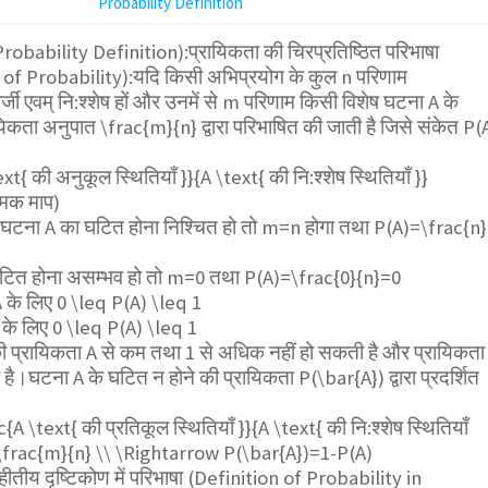
Probability Definition
Probability Definition):प्रायिकता की चिरप्रतिष्ठित परिभाषा
 of Probability):यदि किसी अभिप्रयोग के कुल n परिणाम
जी एवम् नि:श्शेष हों और उनमें से m परिणाम किसी विशेष घटना A के
ायिकता अनुपात
\frac{m}{n}
द्वारा परिभाषित की जाती है जिसे संकेत P(
t{ की अनुकूल स्थितियाँ }}{A \text{ की नि:श्शेष स्थितियाँ }}
त्मक माप)
ं घटना A का घटित होना निश्चित हो तो m=n होगा तथा P(A)=
\frac{n}
टित होना असम्भव हो तो m=0 तथा P(A)=
\frac{0}{n}
=0
 के लिए
0 \leq P(A) \leq 1
 के लिए
0 \leq P(A) \leq 1
की प्रायिकता A से कम तथा 1 से अधिक नहीं हो सकती है और प्रायिकता
ी है।घटना A के घटित न होने की प्रायिकता
P(\bar{A})
द्वारा प्रदर्शित
A \text{ की प्रतिकूल स्थितियाँ }}{A \text{ की नि:श्शेष स्थितियाँ
\frac{m}{n} \\ \Rightarrow P(\bar{A})=1-P(A)
हीतीय दृष्टिकोण में परिभाषा (Definition of Probability in