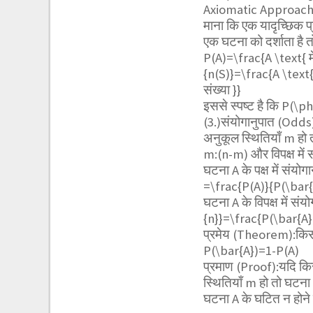
Axiomatic Approach
माना कि एक यादृच्छिक प
एक घटना को दर्शाता है 
P(A)=
\frac{A \text{ मे
{n(S)}=\frac{A \text{ म
संख्या }}
इससे स्पष्ट है कि
P(\ph
(3.)संयोगानुपात (Odds)
अनुकूल स्थितियाँ m हो त
m:(n-m) और विपक्ष में 
घटना A के पक्ष में संयोग
=\frac{P(A)}{P(\bar{
घटना A के विपक्ष में संय
{n}}=\frac{P(\bar{A}
प्रमेय (Theorem):किसी 
P(\bar{A})=1-P(A)
प्रमाण (Proof):यदि किस
स्थितियाँ m हो तो घटना
घटना A के घटित न होने