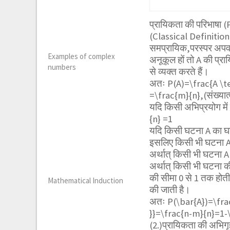
प्रायिकता की परिभाषा (
(Classical Definition
समप्रायिक,परस्पर अपवर्
Examples of complex
अनूकूल हों तो A की प्र
numbers
से व्यक्त करते हैं।
अतः
P(A)=\frac{A \tex
=\frac{m}{n}
,(संख्या
यदि किसी अभिप्रयोग मे
{n}
=1
यदि किसी घटना A का घ
इसलिए किसी भी घटना A
अर्थात् किसी भी घटना A
अर्थात् किसी भी घटना 
की सीमा 0 से 1 तक होत
Mathematical Induction
की जाती है।
अतः
P(\bar{A})=\frac{
}}=\frac{n-m}{n}=1-
(2.)प्रायिकता की अभिगृ