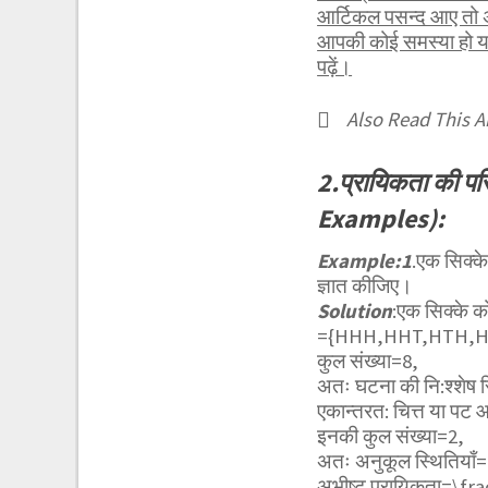
आर्टिकल पसन्द आए तो अ
आपकी कोई समस्या हो या 
पढ़ें।
Also Read This Ar
2.प्रायिकता की प
Examples):
Example:1
.एक सिक्के
ज्ञात कीजिए।
Solution
:एक सिक्के क
={HHH,HHT,HTH,H
कुल संख्या=8,
अतः घटना की नि:श्शेष स
एकान्तरत: चित्त या पट
इनकी कुल संख्या=2,
अतः अनुकूल स्थितियाँ
अभीष्ट प्रायिकता=
\fra