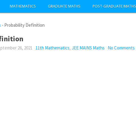
MATHEMATICS
GRADUATE MATHS
POST-GRADUATE MATHS
s
-
Probability Definition
finition
ptember 26, 2021
11th Mathematics
,
JEE MAINS Maths
No Comments