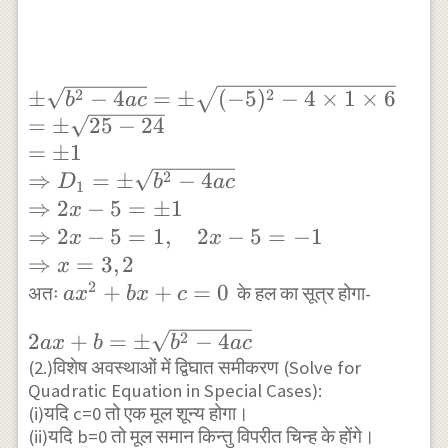
\pm
2
2
±
−
4
=
±
(
−
5
)
−
4
×
1
×
6
b
a
c
\sqrt{b^{2}-4 a
=
±
25
−
24
c} =\pm
=
±
1
\sqrt{(-5)^{2}-4
2
⇒
=
±
−
4
D
b
a
c
1
\times 1 \times
⇒
2
−
5
=
±
1
x
6} \\ =\pm
⇒
2
−
5
=
1
,
2
−
5
=
−
1
x
x
\sqrt{25-24} \\
⇒
=
3
,
2
x
=\pm 1 \\
2
a
+
+
=
0
अतः
के हल का सूत्र होगा-
a
x
b
x
c
\Rightarrow
x^{2}+b
D_{1}=\pm
2 a x+b=\pm
2
2
+
=
±
−
4
a
x
b
b
a
c
x+c=0
\sqrt{b^{2}-4 a
\sqrt{b^{2}-4
(2.)विशेष अवस्थाओं में द्विघात समीकरण (Solve for
Quadratic Equation in Special Cases):
c} \\
a c}
(i)यदि c=0 तो एक मूल शून्य होगा।
\Rightarrow 2
(ii)यदि b=0 तो मूल समान किन्तु विपरीत चिन्ह के होंगे।