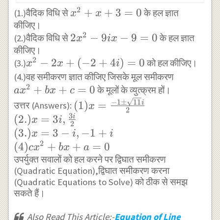
\\ \Rightarrow b^{2}
2
x^{2}+x+3=0
+
+
3
=
0
(1.)वैदिक विधि से
के हल ज्ञात
x
x
n^{2}+b^{2} m^{2}-2 m
कीजिए।
n b^{2}-m^{2} b^{2}-
2
2
2
−
9
−
9
=
0
(2.)वैदिक विधि से
के हल ज्ञात
x
i
x
n^{2} b^{2}-2 m n
कीजिए।
x^{2}-9
b^{2}=-4 a c(m+n)^{2}
2
x^{2}-2
−
2
+
(
−
2
+
4
)
=
0
(3.)
को हल कीजिए।
i x-9=0
x
x
i
\\ \Rightarrow -4 m n
x+
a
(4.)वह समीकरण ज्ञात कीजिए जिसके मूल समीकरण
b^{2}=-4 a c(m+n)^{2}
2
(-2+4
+
+
=
0
x^{2}+b
के मूलों के व्युत्क्रम हों।
a
x
b
x
c
\\ \Rightarrow m n
i)=0
x+c=0
(1)x=\frac{-1
−
1
±
11
i
(
1
)
=
उत्तर (Answers):
x
b^{2}=a c(m+n)^{2}
2
\pm
3
(
2.
)
=
3
,
i
x
i
2
\sqrt{11} i}
(
3.
)
=
3
−
,
−
1
+
x
i
i
{2} \\ (2.)
2
(
4
)
+
+
=
0
c
x
b
x
a
x=3 i, \frac{3
उपर्युक्त सवालों को हल करने पर द्विघात समीकरण
i}{2} \\ (3.)
(Quadratic Equation),द्विघात समीकरण करना
(Quadratic Equations to Solve) को ठीक से समझ
x=3-i,-1+i \\
सकते हैं।
(4) c
x^{2}+b
Also Read This Article:-
Equation of Line