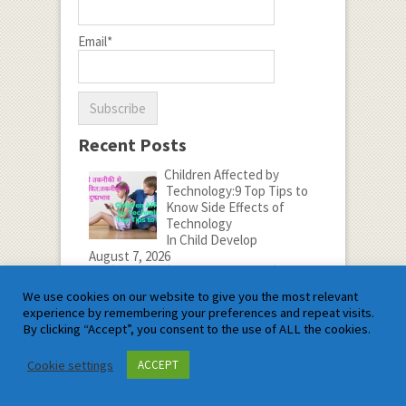
Email*
Recent Posts
Children Affected by
Technology:9 Top Tips to
Know Side Effects of
Technology
In Child Develop
August 7, 2026
1.बच्चे तकनीकी से दुष्प्रभावित:तकनीकी के दुष्प्रभाव
को
[…]
We use cookies on our website to give you the most relevant
No Comments
experience by remembering your preferences and repeat visits.
Types of Functions in Class 12
By clicking “Accept”, you consent to the use of ALL the cookies.
In 12th Mathematics(English),
JEE MAINS Maths(English)
Cookie settings
ACCEPT
August 6, 2026
1.Types of Functions in Class