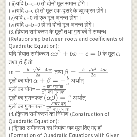
x-5 =\pm 1 \\
(iii)यदि b=c=0 तो दोनों मूल समान होंगे।
\Rightarrow 2
(iv)यदि a=c हो तो मूल एक-दूसरे के व्युत्क्रम होंगे।
x-5=1, \quad 2
(v)यदि a=0 तो एक मूल अनन्त होगा।
x-5=-1 \\
(vi)यदि a=b=0 हो तो दोनों मूल अनन्त होंगे।
(3.)द्विघात समीकरण के मूलों तथा गुणांकों में सम्बन्ध
\Rightarrow x
(Relationship between roots and coefficients of
=3,2
Quadratic Equation):
2
a
+
+
=
0
\alpha
यदि द्विघात समीकरण
के मूल
a
x
b
x
c
α
x^{2}+b
\beta
तथा
हैं तो
β
x+c=0
\alpha=\frac{-
\beta=\frac{-
2
2
−
+
−
4
−
−
−
4
=
=
b
b
a
c
b
b
a
c
तथा
α
β
2
2
a
a
b+\sqrt{b^{2}-4
b-
\alpha+\beta=-
+
=
−
b
मूलों का योग
अर्थात्
α
β
a
a c}}{2 a}
\sqrt{b^{2}-4a
का
गुणांक
\frac{b}{a}
-
−
x
मूलों का योग=
2
का
गुणांक
x
c}}{2 a}
\frac{x
(\alpha
(
)
=
c
मूलों का गुणनफल
अर्थात्
α
β
a
अचर
पद
\text{
\beta)=\frac{c}
\frac{
मूलों का गुणनफल=
2
का
गुणांक
x
का
{a}
(4.)द्विघात समीकरण का निर्माण (Construction of
\text{
Quadratic Equation):
गुणांक
अचर पद
(i)द्विघात समीकरण का निर्माण जब मूल दिए गए हों
}}
}}
(Formation of Quadratic Equations with Given