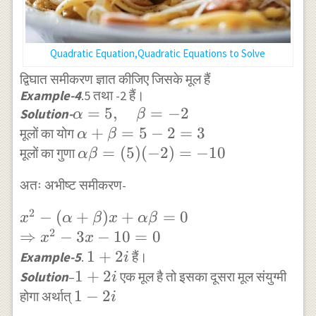
\Rightarrow
x=\frac{i(1+3
i)}{2 i^{2}},
Quadratic Equation,Quadratic Equations to Solve
\frac{i(-9-3 i)}
द्विघात समीकरण ज्ञात कीजिए जिसके मूल हैं
{2 i^{2}} \\
Example-4
.5 तथा -2 हैं।
=\frac{i-3}
\alpha=5,
=
5
,
=
−
2
Solution-
α
β
{-2}, \frac{-9
\quad
\alpha+\beta=5-
+
=
5
−
2
=
3
मूलों का योग
α
β
i+3}{-2} \\
\beta=-2
2=3
\alpha
=
(
5
)
(
−
2
)
=
−
10
मूलों का गुणा
α
β
\Rightarrow
\beta=
x=\frac{3-i}
अतः अभीष्ट समीकरण-
(5)
{2},
(-2)=-10
2
x^{2}-
−
(
+
)
+
=
0
\frac{-3+9 i}
x
α
β
x
α
β
2
(\alpha+\beta)
⇒
−
3
−
10
=
0
{2}
x
x
x+\alpha
1+2i
1
+
2
Example-5
.
हैं।
i
\beta=0 \\
1+2i
1
+
2
Solution
–
एक मूल है तो इसका दूसरा मूल संयुग्मी
i
\Rightarrow
1-
1
−
2
होगा अर्थात्
i
x^{2}-3 x-10=0
2i