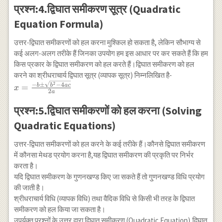
प्रश्न:4.द्विघात समीकरण सूत्र (Quadratic
Equation Formula)
उत्तर-द्विघात समीकरणों को हल करना मुश्किल हो सकता है, लेकिन सौभाग्य से
कई अलग-अलग तरीके हैं जिनका उपयोग हम इस आधार पर कर सकते हैं कि हम
किस प्रकार के द्विघात समीकरण को हल करते हैं।द्विघात समीकरण को हल
करने का श्रीधराचार्य द्विघात सूत्र (व्यापक सूत्र) निम्नलिखित है-
x=\frac{-b
2
−
±
−
4
b
b
a
c
=
x
2
a
\pm
\sqrt{b^{2}-4
प्रश्न:5.द्विघात समीकरणों को हल करना (Solving
a c}}{2 a}
Quadratic Equations)
उत्तर-द्विघात समीकरणों को हल करने के कई तरीके हैं।कौनसे द्विघात समीकरण
में कौनसा मेथड प्रयोग करना है,यह द्विघात समीकरण की प्रकृति पर निर्भर
करता है।
यदि द्विघात समीकरण के गुणनखण्ड‌ किए जा सकते हैं तो गु्णनखण्ड विधि प्रयोग
की जाती है।
श्रीधराचार्य विधि (व्यापक विधि) तथा वैदिक विधि से किसी भी तरह के द्विघात
समीकरण को हल किया जा सकता है।
उपर्युक्त प्रश्नों के उत्तर द्वारा द्विघात समीकरण (Quadratic Equation),द्विघात