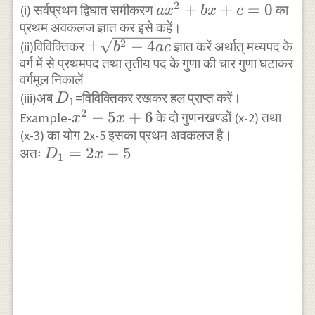
2
a
+
+
=
0
(i) सर्वप्रथम द्विघात समीकरण
का
a
x
b
x
c
प्रथम अवकलज ज्ञात कर इसे कहें।
x^{2}+b
\pm
2
±
−
4
(ii)विविक्तिकर
x+c=0
ज्ञात करें अर्थात् मध्यपद के
b
a
c
वर्ग में से प्रथमपद तथा तृतीय पद के गुणा की चार गुणा घटाकर
\sqrt{b^{2}-4
वर्गमूल निकालें
a c}
D_{1}
(iii)अब
=विविक्तिकर रखकर हल प्राप्त करें।
D
1
2
x^{2}-5
−
5
+
6
Example-
के दो गुणनखण्डों (x-2) तथा
x
x
(x-3) का योग 2x-5 इसका प्रथम अवकलज है।
x+6
D_{1}=2x-
=
2
−
5
अतः
D
x
1
5