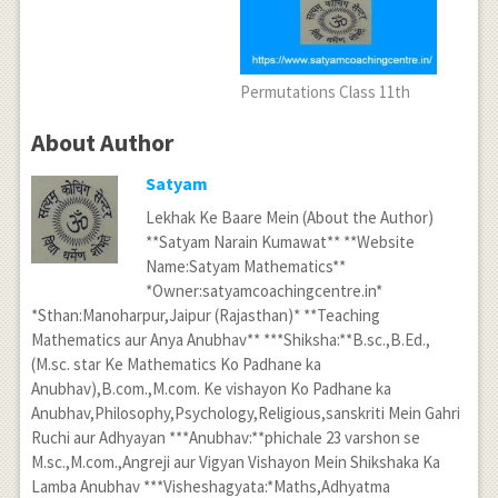
Permutations Class 11th
About Author
Satyam
Lekhak Ke Baare Mein (About the Author)
**Satyam Narain Kumawat** **Website
Name:Satyam Mathematics**
*Owner:satyamcoachingcentre.in*
*Sthan:Manoharpur,Jaipur (Rajasthan)* **Teaching
Mathematics aur Anya Anubhav** ***Shiksha:**B.sc.,B.Ed.,
(M.sc. star Ke Mathematics Ko Padhane ka
Anubhav),B.com.,M.com. Ke vishayon Ko Padhane ka
Anubhav,Philosophy,Psychology,Religious,sanskriti Mein Gahri
Ruchi aur Adhyayan ***Anubhav:**phichale 23 varshon se
M.sc.,M.com.,Angreji aur Vigyan Vishayon Mein Shikshaka Ka
Lamba Anubhav ***Visheshagyata:*Maths,Adhyatma