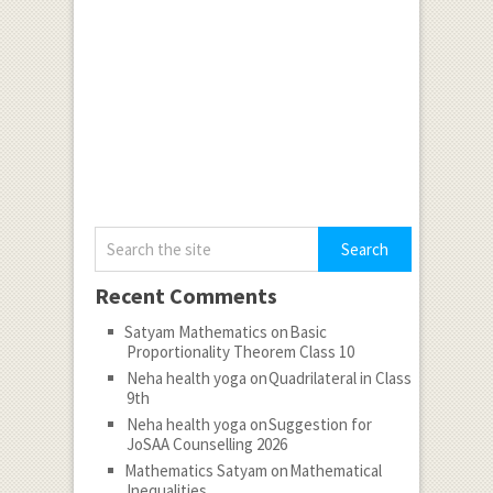
Recent Comments
Satyam Mathematics
on
Basic
Proportionality Theorem Class 10
Neha health yoga
on
Quadrilateral in Class
9th
Neha health yoga
on
Suggestion for
JoSAA Counselling 2026
Mathematics Satyam
on
Mathematical
Inequalities