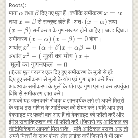
{x^{2}
{x^{2}
Roots):
\text{
\text{
\alpha
\beta
x=\alpha
=
माना
तथा
दिए गए मूल हैं।क्योंकि समीकरण
α
β
x
α
का
का
x=\beta
=
\left(x-
(
−
)
\left(
तथा
से सन्तुष्ट होते हैं।अतः
तथा
x
β
x
α
गुणांक
गुणांक
\alpha
x-
(
−
)
समीकरण के गुणनखण्ड होने चाहिए। अतः द्विघात
x
β
}}
}}
\right)
\beta
\left(x-
(
−
)
(
−
)
=
0
समीकरण
होगा।
x
α
x
β
\right
2
\alpha
x^{2}-
−
(
+
)
+
=
0
अर्थात्
x
α
β
x
α
β
2
\right)
(\alpha+\beta)
x^{2}- \left(
−
(
मूलों
का
योग
)
+
अर्थात्
x
x
\left( x-
x+\alpha
\text{ मूलों का
मूलों
का
गुणनफल
=
0
\beta
\beta=0
(ii)जब मूल परस्पर एक दिए हुए समीकरण के मूलों से हों:
योग }
दिए हुए समीकरण से मूलों के योग एवं गुणा ज्ञात करें फिर
\right)=0
\right)x+\text{
आवश्यक समीकरण के मूलों के योग एवं गुणा प्राप्त कर उपर्युक्त
मूलों का गुणनफल
विधि से समीकरण ज्ञात करें।
}=0
आपको यह जानकारी रोचक व ज्ञानवर्धक लगे तो अपने मित्रों
के साथ इस गणित के आर्टिकल को शेयर करें।यदि आप इस
वेबसाइट पर पहली बार आए हैं तो वेबसाइट को फॉलो करें और
ईमेल सब्सक्रिप्शन को भी फॉलो करें।जिससे नए आर्टिकल का
नोटिफिकेशन आपको मिल सके ।यदि आर्टिकल पसन्द आए तो
अपने मित्रों के साथ शेयर और लाईक करें जिससे वे भी लाभ