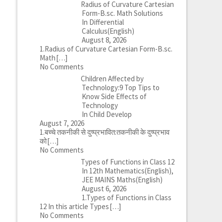
Radius of Curvature Cartesian
Form-B.sc. Math Solutions
In Differential
Calculus(English)
August 8, 2026
1.Radius of Curvature Cartesian Form-B.sc.
Math
[…]
No Comments
Children Affected by
Technology:9 Top Tips to
Know Side Effects of
Technology
In Child Develop
August 7, 2026
1.बच्चे तकनीकी से दुष्प्रभावित:तकनीकी के दुष्प्रभाव
को
[…]
No Comments
Types of Functions in Class 12
In 12th Mathematics(English),
JEE MAINS Maths(English)
August 6, 2026
1.Types of Functions in Class
12 In this article Types
[…]
No Comments