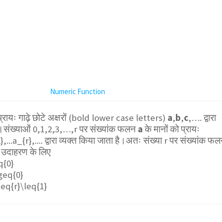
Numeric Function
्रायः गाढ़े छोटे अक्षरों (bold lower case letters)
a
,
b
,
c
,…. द्वारा
है।संख्याओं 0,1,2,3,…,r पर संख्यांक फलन
a
के मानों को प्रायः
...a_{r},....
द्वारा व्यक्त किया जाता है।अतः संख्या r पर संख्यांक फ
उदाहरण के लिए
q{0}
geq{0}
leq{r}\leq{1}