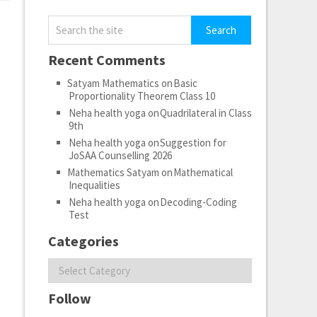
Recent Comments
Satyam Mathematics
on
Basic
Proportionality Theorem Class 10
Neha health yoga
on
Quadrilateral in Class
9th
Neha health yoga
on
Suggestion for
JoSAA Counselling 2026
Mathematics Satyam
on
Mathematical
Inequalities
Neha health yoga
on
Decoding-Coding
Test
Categories
Categories
Follow