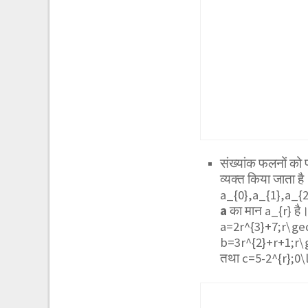
संख्यांक फलनों को प
व्यक्त किया जाता 
a_{0},a_{1},a_{2},
a
का मान
a_{r}
है।
a=2r^{3}+7;r\ge
b=3r^{2}+r+1;r\
तथा
c=5-2^{r};0\