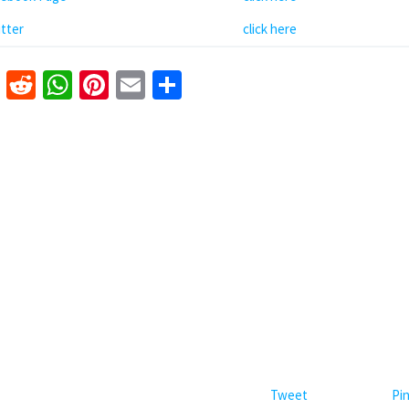
tter
click here
k
er
nkedIn
Tumblr
Reddit
WhatsApp
Pinterest
Email
Share
Tweet
Pin