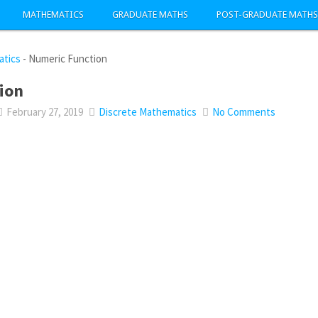
MATHEMATICS
GRADUATE MATHS
POST-GRADUATE MATHS
atics
-
Numeric Function
ion
February 27, 2019
Discrete Mathematics
No Comments