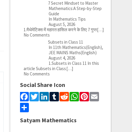
7 Secret Mindset to Master
Mathematics:A Step-by-Step
Guide
In Mathematics Tips
August 5, 2026
1.मैथेमेटिक्स में महारत हासिल करने के लिए 7 गुप्त
[…]
No Comments
Subsets in Class 11
In 11th Mathematics(English),
JEE MAINS Maths(English)
August 4, 2026
1.Subsets in Class 11 In this
article Subsets in Class
[…]
No Comments
Social Share Icon
Facebook
Twitter
LinkedIn
Tumblr
Reddit
WhatsApp
Pinterest
Email
Share
Satyam Mathematics