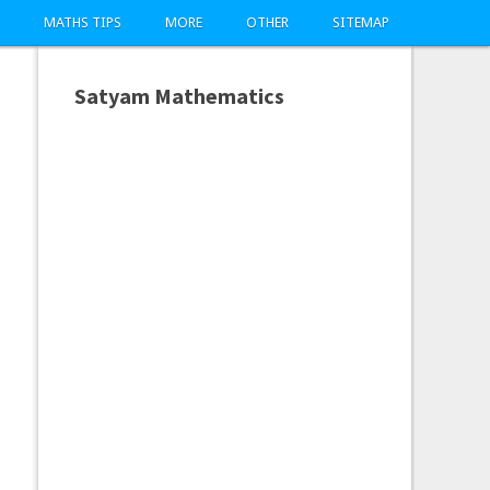
MATHS TIPS
MORE
OTHER
SITEMAP
Satyam Mathematics