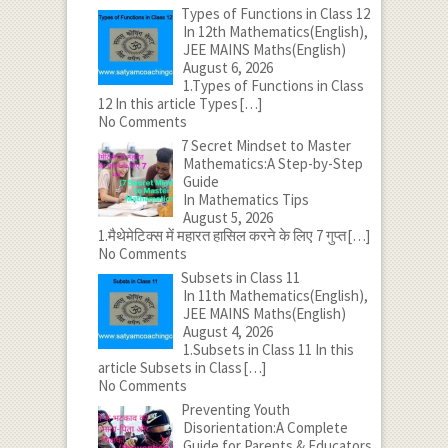
Types of Functions in Class 12
In 12th Mathematics(English),
JEE MAINS Maths(English)
August 6, 2026
1.Types of Functions in Class
12 In this article Types
[…]
No Comments
7 Secret Mindset to Master
Mathematics:A Step-by-Step
Guide
In Mathematics Tips
August 5, 2026
1.मैथेमेटिक्स में महारत हासिल करने के लिए 7 गुप्त
[…]
No Comments
Subsets in Class 11
In 11th Mathematics(English),
JEE MAINS Maths(English)
August 4, 2026
1.Subsets in Class 11 In this
article Subsets in Class
[…]
No Comments
Preventing Youth
Disorientation:A Complete
Guide for Parents & Educators