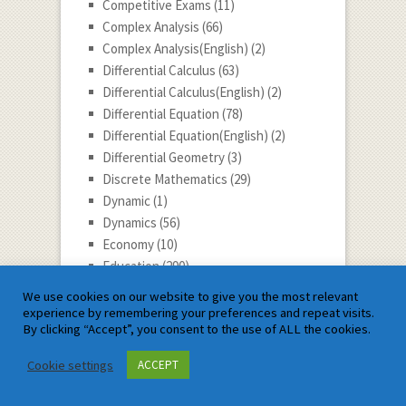
Competitive Exams
(11)
Complex Analysis
(66)
Complex Analysis(English)
(2)
Differential Calculus
(63)
Differential Calculus(English)
(2)
Differential Equation
(78)
Differential Equation(English)
(2)
Differential Geometry
(3)
Discrete Mathematics
(29)
Dynamic
(1)
Dynamics
(56)
Economy
(10)
Education
(290)
Entertaining Math
(22)
We use cookies on our website to give you the most relevant
Eradication of Evil
(20)
experience by remembering your preferences and repeat visits.
By clicking “Accept”, you consent to the use of ALL the cookies.
Examination Date
(16)
Examination Tips
(117)
Cookie settings
ACCEPT
GATE
(4)
General Topic
(37)