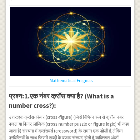
Mathematical Enigmas
प्रश्न:1.एक नंबर क्रॉस क्या है? (What is a
number cross?):
उत्तर:एक क्रॉस-फिगर (cross-figure) (जिसे विभिन्न रूप से क्रॉस नंबर
पजल या फिगर लॉजिक (cross number puzzle or figure logic) भी कहा
जाता है) संरचना में क्रॉसवर्ड (crossword) के समान एक पहेली है,लेकिन
प्रविष्टियों के साथ जिसमें शब्दों के बजाय संख्याएं होती हैं,व्यक्तिगत अंकों