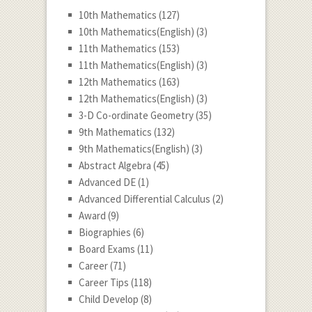
10th Mathematics
(127)
10th Mathematics(English)
(3)
11th Mathematics
(153)
11th Mathematics(English)
(3)
12th Mathematics
(163)
12th Mathematics(English)
(3)
3-D Co-ordinate Geometry
(35)
9th Mathematics
(132)
9th Mathematics(English)
(3)
Abstract Algebra
(45)
Advanced DE
(1)
Advanced Differential Calculus
(2)
Award
(9)
Biographies
(6)
Board Exams
(11)
Career
(71)
Career Tips
(118)
Child Develop
(8)