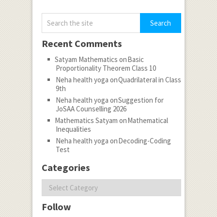
Recent Comments
Satyam Mathematics
on
Basic
Proportionality Theorem Class 10
Neha health yoga
on
Quadrilateral in Class
9th
Neha health yoga
on
Suggestion for
JoSAA Counselling 2026
Mathematics Satyam
on
Mathematical
Inequalities
Neha health yoga
on
Decoding-Coding
Test
Categories
Categories
Follow