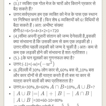
(3.)7 व्यक्ति एक गोल मेज के चारों ओर कितने प्रकार से
{7}
बैठ सकते हैं?
उत्तर:सर्वप्रथम हम एक व्यक्ति को मेज के पास एक स्थान
पर निश्चित करते हैं।फिर शेष 6 व्यक्तियों को 6! विधियों से
बैठा सकते हैं।अत: अभीष्ट संख्या
होगी:6!=6×5×4×3×2×1=720
(4.)सीमा अपनी दूसरी संतान को जन्म देनेवाली है,इसकी
क्या संभावना है कि उसकी कम से कम एक लड़की हो।
उत्तर:सीमा पहली लड़की को जन्म दे चुकी है।अतः कम से
कम एक लड़की होने की संभावना है शत-प्रतिशत।
(5.)-1के घन मूलकों का गुणनफल क्या है?
2
(-
(
−
)
उत्तर:(-1)×(-w)×
w
(6.)दिल्ली में 30% लोग कार से,60% बस से,10% बस
w^2)
और कार दोनों से ही यात्रा करते हैं तो बस या कार से
यात्रा करने वालों की क्या प्रतिशतता है?
A
∩
A
∪
उत्तर:A=30%,B=60%
=10%,
=?
A
B
A
B
\cap
\cup
\mid A
∣
∪
∣=∣
∣
+
∣
∣
−
∣
∩
∣
A
B
A
B
A
B
B
B
\cup B
\mid
∣
∪
∣
=30+60-10=80%
A
B
5
5
5