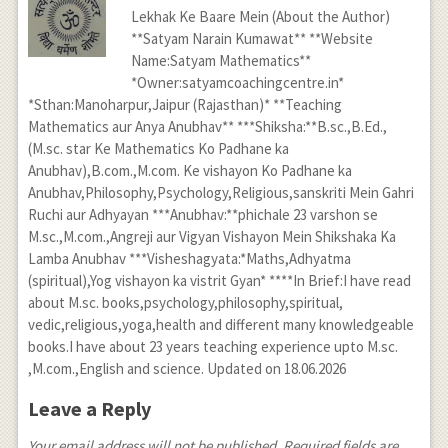
Lekhak Ke Baare Mein (About the Author)
**Satyam Narain Kumawat** **Website
Name:Satyam Mathematics**
*Owner:satyamcoachingcentre.in*
*Sthan:Manoharpur,Jaipur (Rajasthan)* **Teaching
Mathematics aur Anya Anubhav** ***Shiksha:**B.sc.,B.Ed.,
(M.sc. star Ke Mathematics Ko Padhane ka
Anubhav),B.com.,M.com. Ke vishayon Ko Padhane ka
Anubhav,Philosophy,Psychology,Religious,sanskriti Mein Gahri
Ruchi aur Adhyayan ***Anubhav:**phichale 23 varshon se
M.sc.,M.com.,Angreji aur Vigyan Vishayon Mein Shikshaka Ka
Lamba Anubhav ***Visheshagyata:*Maths,Adhyatma
(spiritual),Yog vishayon ka vistrit Gyan* ****In Brief:I have read
about M.sc. books,psychology,philosophy,spiritual,
vedic,religious,yoga,health and different many knowledgeable
books.I have about 23 years teaching experience upto M.sc.
,M.com.,English and science. Updated on 18.06.2026
Leave a Reply
Your email address will not be published. Required fields are