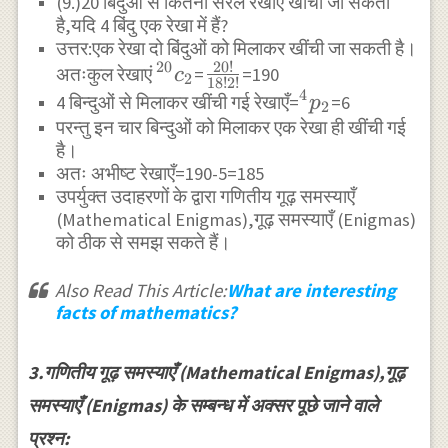
r=\frac{48}
(9.)20 बिंदुओं से कितनी सरल रेखाएं खींची जा सकती
है,यदि 4 बिंदु एक रेखा में हैं?
{4}=12
उत्तर:एक रेखा दो बिंदुओं को मिलाकर खींची जा सकती है।
20
!
20
^{20}c_{2}
\frac{20!}
अतःकुल रेखाएं
=
=190
c
2
18
!
2
!
4
{18!2!}
^{4}p_{2}
4 बिन्दुओं से मिलाकर खींची गई रेखाएँ=
=6
p
2
परन्तु इन चार बिन्दुओं को मिलाकर एक रेखा ही खींची गई
है।
अतः अभीष्ट रेखाएँ=190-5=185
उपर्युक्त उदाहरणों के द्वारा गणितीय गूढ़ समस्याएँ
(Mathematical Enigmas),गूढ़ समस्याएँ (Enigmas)
को ठीक से समझ सकते हैं।
Also Read This Article:
What are interesting
facts of mathematics?
3.गणितीय गूढ़ समस्याएँ (Mathematical Enigmas),गूढ़
समस्याएँ (Enigmas) के सम्बन्ध में अक्सर पूछे जाने वाले
प्रश्न: