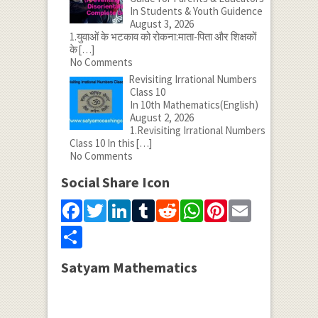
In Students & Youth Guidence
August 3, 2026
1.युवाओं के भटकाव को रोकना:माता-पिता और शिक्षकों
के
[…]
No Comments
Revisiting Irrational Numbers
Class 10
In 10th Mathematics(English)
August 2, 2026
1.Revisiting Irrational Numbers
Class 10 In this
[…]
No Comments
Social Share Icon
Facebook
Twitter
LinkedIn
Tumblr
Reddit
WhatsApp
Pinterest
Email
Share
Satyam Mathematics