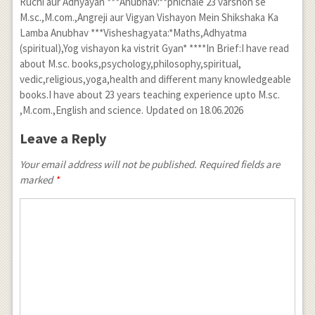
Ruchi aur Adhyayan ***Anubhav:**phichale 23 varshon se
M.sc.,M.com.,Angreji aur Vigyan Vishayon Mein Shikshaka Ka
Lamba Anubhav ***Visheshagyata:*Maths,Adhyatma
(spiritual),Yog vishayon ka vistrit Gyan* ****In Brief:I have read
about M.sc. books,psychology,philosophy,spiritual,
vedic,religious,yoga,health and different many knowledgeable
books.I have about 23 years teaching experience upto M.sc.
,M.com.,English and science. Updated on 18.06.2026
Leave a Reply
Your email address will not be published. Required fields are
marked
*