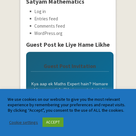
Satyam Mathematics
Log in
Entries feed
Comments feed
WordPress.org
Guest Post ke Liye Hame Likhe
Guest Post Invitation
Kya aap ek Maths Expert hain? Hamare
blog par article likhein aur students ki
madad karein.
We use cookies on our website to give you the most relevant
experience by remembering your preferences and repeat visits.
Photo aur Bio ke saath Credit
By clicking “Accept”, you consent to the use of ALL the cookies.
Cookie settings
ACCEPT
Do-Follow Backlink