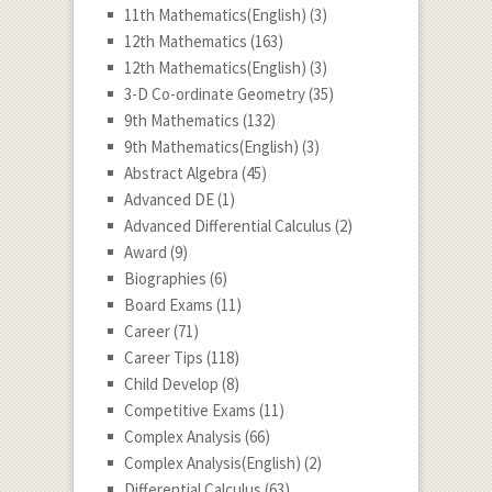
11th Mathematics(English)
(3)
12th Mathematics
(163)
12th Mathematics(English)
(3)
3-D Co-ordinate Geometry
(35)
9th Mathematics
(132)
9th Mathematics(English)
(3)
Abstract Algebra
(45)
Advanced DE
(1)
Advanced Differential Calculus
(2)
Award
(9)
Biographies
(6)
Board Exams
(11)
Career
(71)
Career Tips
(118)
Child Develop
(8)
Competitive Exams
(11)
Complex Analysis
(66)
Complex Analysis(English)
(2)
Differential Calculus
(63)