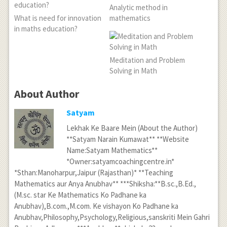
Analytic method in
What is need for innovation
mathematics
in maths education?
Meditation and Problem
Solving in Math
About Author
Satyam
Lekhak Ke Baare Mein (About the Author)
**Satyam Narain Kumawat** **Website
Name:Satyam Mathematics**
*Owner:satyamcoachingcentre.in*
*Sthan:Manoharpur,Jaipur (Rajasthan)* **Teaching
Mathematics aur Anya Anubhav** ***Shiksha:**B.sc.,B.Ed.,
(M.sc. star Ke Mathematics Ko Padhane ka
Anubhav),B.com.,M.com. Ke vishayon Ko Padhane ka
Anubhav,Philosophy,Psychology,Religious,sanskriti Mein Gahri