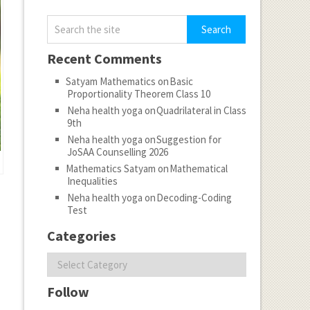
Recent Comments
Satyam Mathematics
on
Basic
Proportionality Theorem Class 10
Neha health yoga
on
Quadrilateral in Class
9th
Neha health yoga
on
Suggestion for
JoSAA Counselling 2026
Mathematics Satyam
on
Mathematical
Inequalities
Neha health yoga
on
Decoding-Coding
Test
Categories
Categories
Follow