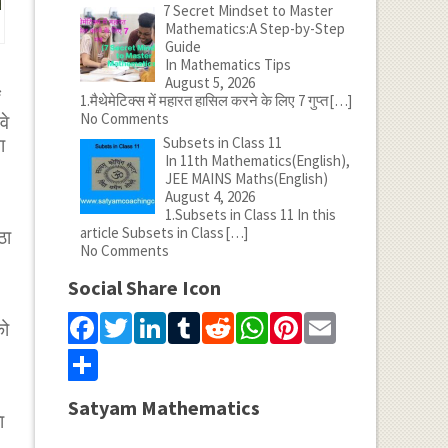
7 Secret Mindset to Master
Mathematics:A Step-by-Step
Guide
In Mathematics Tips
August 5, 2026
1.मैथेमेटिक्स में महारत हासिल करने के लिए 7 गुप्त
[…]
No Comments
वे
Subsets in Class 11
ा
In 11th Mathematics(English),
JEE MAINS Maths(English)
August 4, 2026
1.Subsets in Class 11 In this
article Subsets in Class
[…]
ठा
No Comments
Social Share Icon
Facebook
Twitter
LinkedIn
Tumblr
Reddit
WhatsApp
Pinterest
Email
को
Share
Satyam Mathematics
ा