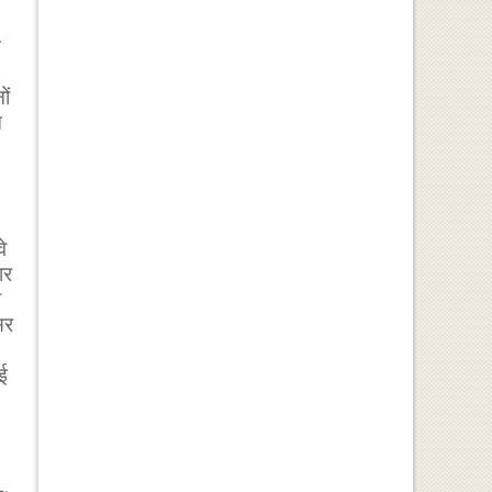
े
ों
च
े
ार
ी
सर
ई