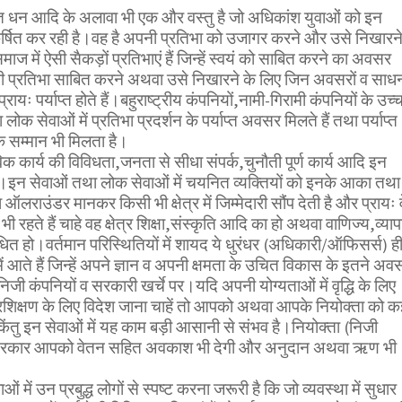
याप्त धन आदि के अलावा भी एक और वस्तु है जो अधिकांश युवाओं को इन
षित कर रही है।वह है अपनी प्रतिभा को उजागर करने और उसे निखारन
ाज में ऐसी सैकड़ों प्रतिभाएं हैं जिन्हें स्वयं को साबित करने का अवसर
ी प्रतिभा साबित करने अथवा उसे निखारने के लिए जिन अवसरों व साधन
रायः पर्याप्त होते हैं।बहुराष्ट्रीय कंपनियों,नामी-गिरामी कंपनियों के उच्
ोक सेवाओं में प्रतिभा प्रदर्शन के पर्याप्त अवसर मिलते हैं तथा पर्याप्त
सम्मान भी मिलता है।
विक कार्य की विविधता,जनता से सीधा संपर्क,चुनौती पूर्ण कार्य आदि इन
 है।इन सेवाओं तथा लोक सेवाओं में चयनित व्यक्तियों को इनके आका तथा
ऑलराउंडर मानकर किसी भी क्षेत्र में जिम्मेदारी सौंप देती है और प्रायः व
ी रहते हैं चाहे वह क्षेत्र शिक्षा,संस्कृति आदि का हो अथवा वाणिज्य,व्याप
ंधित हो।वर्तमान परिस्थितियों में शायद ये धुरंधर (अधिकारी/ऑफिसर्स) ह
में आते हैं जिन्हें अपने ज्ञान व अपनी क्षमता के उचित विकास के इतने अव
निजी कंपनियों व सरकारी खर्चे पर।यदि अपनी योग्यताओं में वृद्धि के लिए
्रशिक्षण के लिए विदेश जाना चाहें तो आपको अथवा आपके नियोक्ता को क
िंतु इन सेवाओं में यह काम बड़ी आसानी से संभव है।नियोक्ता (निजी
 सरकार आपको वेतन सहित अवकाश भी देगी और अनुदान अथवा ऋण भी
में उन प्रबुद्ध लोगों से स्पष्ट करना जरूरी है कि जो व्यवस्था में सुधार