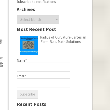
Subscribe to notifications
Archives
Archives
Most Recent Post
े
Radius of Curvature Cartesian
ही
Form-B.sc. Math Solutions
ेल
Name*
दि
Email*
Recent Posts