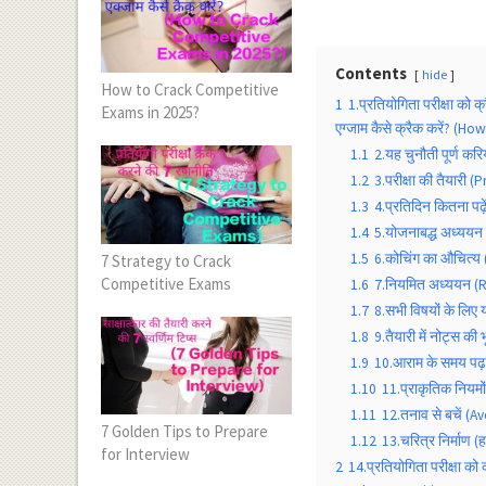
Contents
hide
How to Crack Competitive
1
1.प्रतियोगिता परीक्षा को
Exams in 2025?
एग्जाम कैसे क्रैक करें? (
1.1
2.यह चुनौती पूर्ण क
1.2
3.परीक्षा की तैयारी 
1.3
4.प्रतिदिन कितना प
1.4
5.योजनाबद्ध अध्ययन
1.5
6.कोचिंग का औचित्य 
7 Strategy to Crack
Competitive Exams
1.6
7.नियमित अध्ययन (R
1.7
8.सभी विषयों के लि
1.8
9.तैयारी में नोट्स 
1.9
10.आराम के समय पढ़ा
1.10
11.प्राकृतिक नियम
1.11
12.तनाव से बचें (Av
7 Golden Tips to Prepare
1.12
13.चरित्र निर्माण 
for Interview
2
14.प्रतियोगिता परीक्षा 