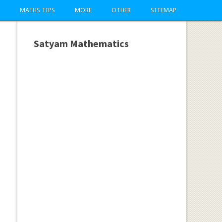
MATHS TIPS
MORE
OTHER
SITEMAP
Satyam Mathematics