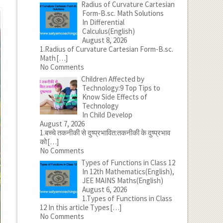
Radius of Curvature Cartesian
Form-B.sc. Math Solutions
In Differential
Calculus(English)
August 8, 2026
1.Radius of Curvature Cartesian Form-B.sc.
Math
[…]
No Comments
Children Affected by
Technology:9 Top Tips to
Know Side Effects of
Technology
In Child Develop
August 7, 2026
1.बच्चे तकनीकी से दुष्प्रभावित:तकनीकी के दुष्प्रभाव
को
[…]
No Comments
Types of Functions in Class 12
In 12th Mathematics(English),
JEE MAINS Maths(English)
August 6, 2026
1.Types of Functions in Class
12 In this article Types
[…]
No Comments