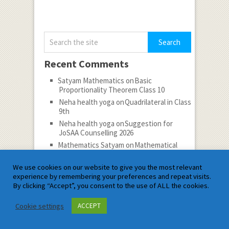
Recent Comments
Satyam Mathematics
on
Basic
Proportionality Theorem Class 10
Neha health yoga
on
Quadrilateral in Class
9th
Neha health yoga
on
Suggestion for
JoSAA Counselling 2026
Mathematics Satyam
on
Mathematical
Inequalities
Neha health yoga
on
Decoding-Coding
We use cookies on our website to give you the most relevant
Test
experience by remembering your preferences and repeat visits.
By clicking “Accept”, you consent to the use of ALL the cookies.
Categories
Cookie settings
ACCEPT
Categories