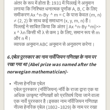
अंतर के रूप में होता है: 1931 में पिल्लई ने अनुमान
लगाया कि निश्चित धनात्मक पूर्णांक A, B, C के लिए
समीकरण Ax ^n-By ^ m = C के पास केवल (m, n)
≠ (2, 2) के साथ कई समाधान (x, y, m, n) हैं।
पिल्लई ने साबित किया कि अंतर | Ax ^n-By ^m|>>
x ^ λn किसी भी λ से कम 1 के लिए, समान रूप से m
और n में।
व्यापक अनुमान ABC अनुमान से अनुसरण करेगा।
6.एबेल पुरस्कार का नाम नार्वेजियन गणितज्ञ के नाम पर
रखा गया था (Abel prize was named after the
norwegian mathematician)-
नील्स हेनरिक एबेल
एबेल पुरस्कार (नॉर्वेजियन) नॉर्वे के राजा द्वारा एक या
अधिक उत्कृष्ट गणितज्ञों को प्रतिवर्ष दिया जाने वाला
एक नार्वे पुरस्कार है।इसका नाम नॉर्वेजियन गणितज्ञ
नील्स हेनरिक एबेल (1802–1829) के नाम पर रखा