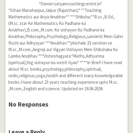
*Owner:satyamcoachingcentre.in*
*Sthan:Manoharpur,Jaipur (Rajasthan)* **Teaching
Mathematics aur Anya Anubhav** ***Shiksha:**B.sc.,B.Ed.,
(M.sc. star Ke Mathematics Ko Padhane ka
Anubhav),B.com.,M.com. Ke vishayon Ko Padhane ka
Anubhav,Philosophy,Psychology,Religious,sanskriti Mein Gahri
Ruchi aur Adhyayan ***Anubhav:**phichale 23 varshon se
M.sc.,M.com.,Angreji aur Vigyan Vishayon Mein Shikshaka Ka
Lamba Anubhav ***Visheshagyata:*Maths,Adhyatma
(spiritual),Yog vishayon ka vistrit Gyan* ****In Brief:I have read
about M.sc. books,psychology,philosophy,spiritual,
vedic,religious,yoga,health and different many knowledgeable
books.I have about 23 years teaching experience upto M.sc.
,M.com.,English and science. Updated on 18.06.2026
No Responses
Leave a Reply