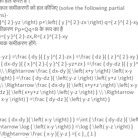
को हल करते हैं।
कल समीकरणों को हल कीजिए (solve the following partial
ns)-
x }^{ 2 }-yz \right) p+\left( { y }^{ 2 }-zx \right) q={ z }^{ 2 }-x
समीकरण Pp+Qq=R के रूप का है
={ y }^{ 2 }-zx,R={ z }^{ 2 }-xy
ायक समीकरण होंगे-
}-yz } =\frac { dy }{ { y }^{ 2 }-zx } =\frac { dz }{ { z }^{ 2 }-xy 
 dx-dy }{ { x }^{ 2 }-{ y }^{ 2 }-yz+zx } =\frac { dy-dz }{ { y }
} \\ \Rightarrow \frac { dx-dy }{ \left( x+y \right) \left( x-y
right) } =\frac { dy-dz }{ \left( y-z \right) \left( y+z \right)
 \\ \Rightarrow \frac { dx-dy }{ \left( x+y+z \right) \left( x-y
dz }{ \left( x+y+z \right) \left( y-z \right) } \\ \Rightarrow
 x-y \right) } =\frac { dy-dz }{ \left( y-z \right) }
ac { dx-dy }{ \left( x-y \right) } } =\int { \frac { dy-dz }{ \lef
htarrow \log { \left( x-y \right) } =\log { \left( y-z \right) }
\ \Rightarrow \frac { x-y }{ y-z } ={ c }_{ 1 }