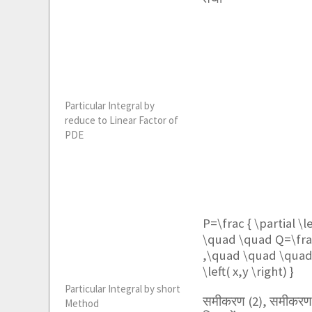
Particular Integral by
reduce to Linear Factor of
PDE
P=\frac { \partial \le
\quad \quad Q=\frac { 
,\quad \quad \quad \
\left( x,y \right) }
Particular Integral by short
समीकरण (2), समीकरण (
Method