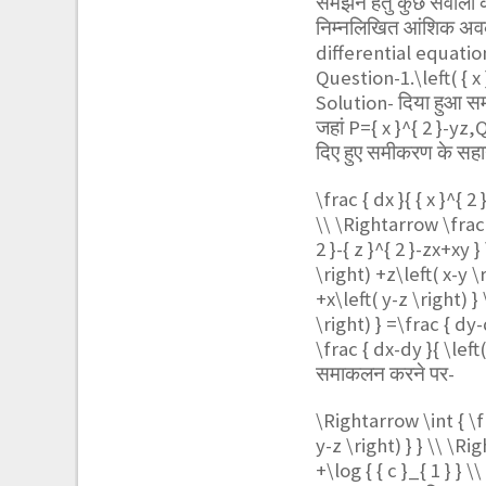
समझने हेतु कुछ सवालों 
निम्नलिखित आंशिक अव
differential equatio
Question-1.
\left( { 
Solution- दिया हुआ 
जहां
P={ x }^{ 2 }-yz,Q
दिए हुए समीकरण के सह
\frac { dx }{ { x }^{ 2 
\\ \Rightarrow \frac {
2 }-{ z }^{ 2 }-zx+xy 
\right) +z\left( x-y \
+x\left( y-z \right) }
\right) } =\frac { dy-
\frac { dx-dy }{ \left(
समाकलन करने पर-
\Rightarrow \int { \fr
y-z \right) } } \\ \Rig
+\log { { c }_{ 1 } } \