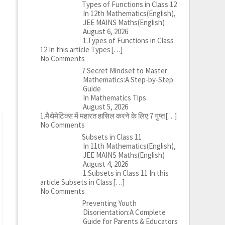
Types of Functions in Class 12
In 12th Mathematics(English),
JEE MAINS Maths(English)
August 6, 2026
1.Types of Functions in Class
12 In this article Types
[…]
No Comments
7 Secret Mindset to Master
Mathematics:A Step-by-Step
Guide
In Mathematics Tips
August 5, 2026
1.मैथेमेटिक्स में महारत हासिल करने के लिए 7 गुप्त
[…]
No Comments
Subsets in Class 11
In 11th Mathematics(English),
JEE MAINS Maths(English)
August 4, 2026
1.Subsets in Class 11 In this
article Subsets in Class
[…]
No Comments
Preventing Youth
Disorientation:A Complete
Guide for Parents & Educators