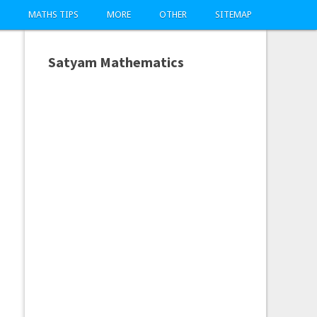
MATHS TIPS
MORE
OTHER
SITEMAP
Satyam Mathematics