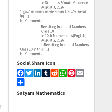
In Students & Youth Guidence
August 3, 2026
1.युवाओं के भटकाव को रोकना:माता-पिता और शिक्षकों
के
[…]
No Comments
Revisiting Irrational Numbers
Class 10
In 10th Mathematics(English)
August 2, 2026
1.Revisiting Irrational Numbers
Class 10 In this
[…]
No Comments
Social Share Icon
Facebook
Twitter
LinkedIn
Tumblr
Reddit
WhatsApp
Pinterest
Email
Share
Satyam Mathematics
ा