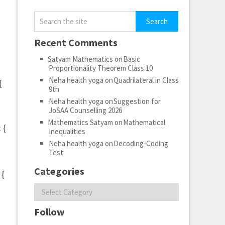
Recent Comments
Satyam Mathematics
on
Basic
Proportionality Theorem Class 10
Neha health yoga
on
Quadrilateral in Class
{
9th
Neha health yoga
on
Suggestion for
JoSAA Counselling 2026
Mathematics Satyam
on
Mathematical
 {
Inequalities
Neha health yoga
on
Decoding-Coding
Test
Categories
 {
Categories
Follow