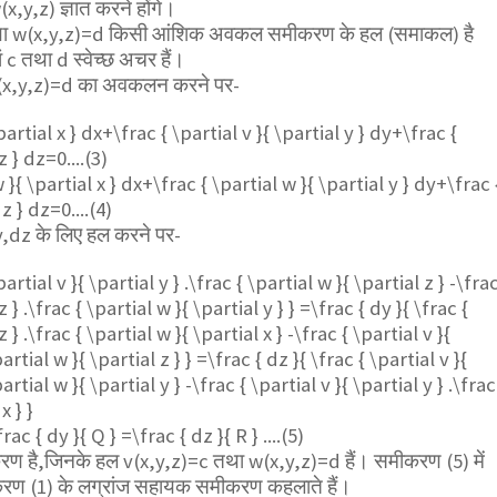
(x,y,z) ज्ञात करने होंगे।
तथा w(x,y,z)=d किसी आंशिक अवकल समीकरण के हल (समाकल) है
जहां c तथा d स्वेच्छ अचर हैं।
(x,y,z)=d का अवकलन करने पर-
\partial x } dx+\frac { \partial v }{ \partial y } dy+\frac {
z } dz=0....(3)
w }{ \partial x } dx+\frac { \partial w }{ \partial y } dy+\frac 
z } dz=0....(4)
,dz के लिए हल करने पर-
partial v }{ \partial y } .\frac { \partial w }{ \partial z } -\frac
z } .\frac { \partial w }{ \partial y } } =\frac { dy }{ \frac {
z } .\frac { \partial w }{ \partial x } -\frac { \partial v }{
partial w }{ \partial z } } =\frac { dz }{ \frac { \partial v }{
partial w }{ \partial y } -\frac { \partial v }{ \partial y } .\frac
x } }
rac { dy }{ Q } =\frac { dz }{ R } ....(5)
करण है,जिनके हल v(x,y,z)=c तथा w(x,y,z)=d हैं। समीकरण (5) में
ण (1) के लग्रांज सहायक समीकरण कहलाते हैं।