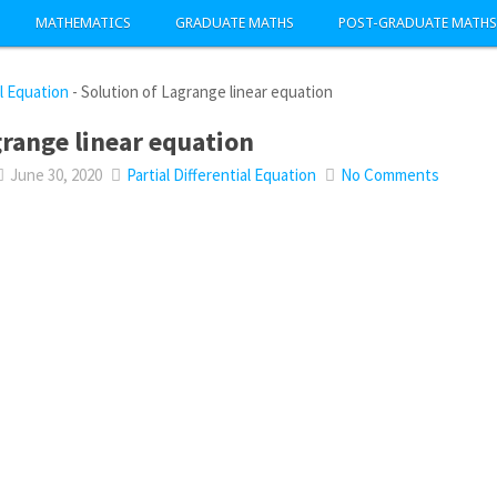
MATHEMATICS
GRADUATE MATHS
POST-GRADUATE MATHS
al Equation
-
Solution of Lagrange linear equation
grange linear equation
June 30, 2020
Partial Differential Equation
No Comments