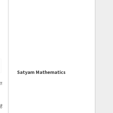
Satyam Mathematics
्त
ैं