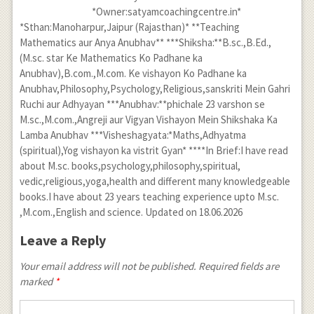
*Owner:satyamcoachingcentre.in*
*Sthan:Manoharpur,Jaipur (Rajasthan)* **Teaching
Mathematics aur Anya Anubhav** ***Shiksha:**B.sc.,B.Ed.,
(M.sc. star Ke Mathematics Ko Padhane ka
Anubhav),B.com.,M.com. Ke vishayon Ko Padhane ka
Anubhav,Philosophy,Psychology,Religious,sanskriti Mein Gahri
Ruchi aur Adhyayan ***Anubhav:**phichale 23 varshon se
M.sc.,M.com.,Angreji aur Vigyan Vishayon Mein Shikshaka Ka
Lamba Anubhav ***Visheshagyata:*Maths,Adhyatma
(spiritual),Yog vishayon ka vistrit Gyan* ****In Brief:I have read
about M.sc. books,psychology,philosophy,spiritual,
vedic,religious,yoga,health and different many knowledgeable
books.I have about 23 years teaching experience upto M.sc.
,M.com.,English and science. Updated on 18.06.2026
Leave a Reply
Your email address will not be published. Required fields are
marked
*