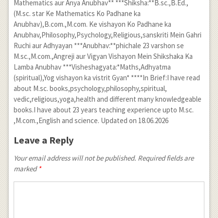
Mathematics aur Anya Anubhav** ***Shiksha:**B.sc.,B.Ed.,
(M.sc. star Ke Mathematics Ko Padhane ka
Anubhav),B.com.,M.com. Ke vishayon Ko Padhane ka
Anubhav,Philosophy,Psychology,Religious,sanskriti Mein Gahri
Ruchi aur Adhyayan ***Anubhav:**phichale 23 varshon se
M.sc.,M.com.,Angreji aur Vigyan Vishayon Mein Shikshaka Ka
Lamba Anubhav ***Visheshagyata:*Maths,Adhyatma
(spiritual),Yog vishayon ka vistrit Gyan* ****In Brief:I have read
about M.sc. books,psychology,philosophy,spiritual,
vedic,religious,yoga,health and different many knowledgeable
books.I have about 23 years teaching experience upto M.sc.
,M.com.,English and science. Updated on 18.06.2026
Leave a Reply
Your email address will not be published. Required fields are
marked
*