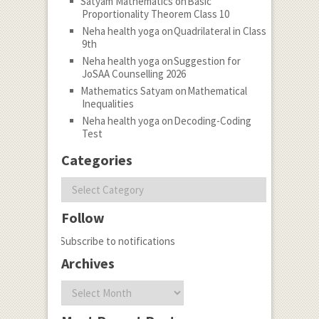
Satyam Mathematics
on
Basic
Proportionality Theorem Class 10
Neha health yoga
on
Quadrilateral in Class
9th
Neha health yoga
on
Suggestion for
JoSAA Counselling 2026
Mathematics Satyam
on
Mathematical
Inequalities
Neha health yoga
on
Decoding-Coding
Test
Categories
Categories
Follow
Subscribe to notifications
Archives
Archives