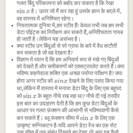
\sin{
गलत बिंदु परिकल्पना को बर्बाद कर सकता है कि रेखा
s
i
n
है। ऊपर जो मैं कर रहा हूं उसके ज्ञान के बदले में,
x
वह वास्तव में अनिश्चित रहेगा।
नियतात्मक दुनिया में,हम स्टीव हैं! केवल तभी जब हम सभी
डेटा पॉइंट्स का निरीक्षण कर सकते हैं,अनिश्चितता गायब
हो जाती है।लेकिन यह असंभव है।
क्या स्टीव उन बिंदुओं से परे ग्राफ के बारे में वैध कटौती
कर सकता है जो वह देखता है?
विज्ञान में ध्यान दें कि हम अनिवार्य रूप से रखे गए बिंदुओं
को देखते हैं और समीकरणों को एक्सट्रपलेट करते हैं।क्या
भविष्य कहनेवाला शक्ति एक अच्छा पर्याप्त परीक्षण है? क्या
sin{x}
होगा अगर स्टीव को
देखने के लिए पसंद किया गया
s
in
x
था,लेकिन मैं वास्तव में मनाया डेटा बिंदु के लिए एक बहुपद
\sin{x}
s
i
n
को
के बहुत नीचे रख रहा था? नीचे दी गई तस्वीर
x
इस बात का उदाहरण देती है कि हम कुछ डेटा बिंदुओं के
आधार पर गलत फ़ंक्शन की आसानी से भविष्यवाणी कैसे
\sin{x}
s
i
n
कर सकते हैं। ब्लू फंक्शन सीमा में
के लिए एक
x
उत्कृष्ट सन्निकटन है-यदि आपने डेटा रेंज का एक सेट
उस सीमा में एक संबंध दिखाते हुए देखा,तो आप यह कैसे