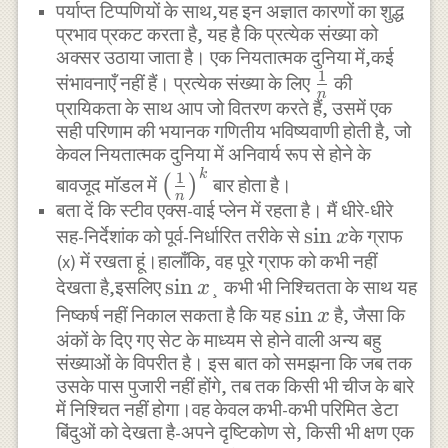
पर्याप्त टिप्पणियों के साथ,यह इन अज्ञात कारणों का शुद्ध
प्रभाव प्रकट करता है, यह है कि प्रत्येक संख्या को
अक्सर उठाया जाता है। एक नियतात्मक दुनिया में,कई
1
\frac{1}
संभावनाएँ नहीं हैं। प्रत्येक संख्या के लिए
की
n
प्रायिकता के साथ आप जो वितरण करते हैं, उसमें एक
{n}
सही परिणाम की भयानक गणितीय भविष्यवाणी होती है, जो
केवल नियतात्मक दुनिया में अनिवार्य रूप से होने के
\left(\frac{1}
k
1
(
)
बावजूद मॉडल में
बार होता है।
n
{n}\right)^k
बता दें कि स्टीव एक्स-वाई प्लेन में रहता है। मैं धीरे-धीरे
\sin{x}
s
i
n
सह-निर्देशांक को पूर्व-निर्धारित तरीके से
के ग्राफ
x
(x) में रखता हूं।हालाँकि, वह पूरे ग्राफ को कभी नहीं
\sin{x}
s
i
n
देखता है,इसलिए
¸ कभी भी निश्चितता के साथ यह
x
\sin{x}
s
i
n
निष्कर्ष नहीं निकाल सकता है कि यह
है, जैसा कि
x
अंकों के दिए गए सेट के माध्यम से होने वाली अन्य बहु
संख्याओं के विपरीत है। इस बात को समझना कि जब तक
उसके पास पुजारी नहीं होंगे, तब तक किसी भी चीज के बारे
में निश्चित नहीं होगा।वह केवल कभी-कभी परिमित डेटा
बिंदुओं को देखता है-अपने दृष्टिकोण से, किसी भी क्षण एक