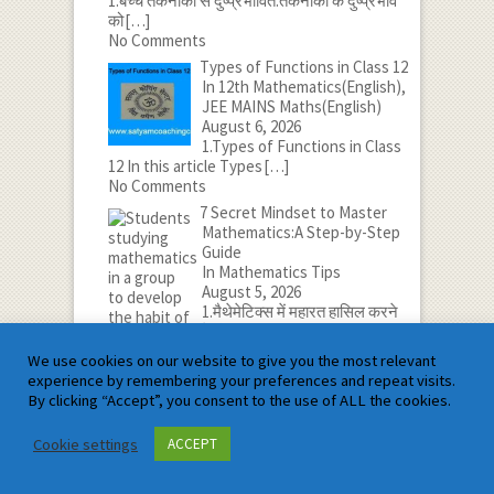
1.बच्चे तकनीकी से दुष्प्रभावित:तकनीकी के दुष्प्रभाव
को
[…]
No Comments
Types of Functions in Class 12
In 12th Mathematics(English),
JEE MAINS Maths(English)
August 6, 2026
1.Types of Functions in Class
12 In this article Types
[…]
No Comments
7 Secret Mindset to Master
Mathematics:A Step-by-Step
Guide
In Mathematics Tips
August 5, 2026
1.मैथेमेटिक्स में महारत हासिल करने
के लिए 7 गुप्त
[…]
No Comments
We use cookies on our website to give you the most relevant
experience by remembering your preferences and repeat visits.
By clicking “Accept”, you consent to the use of ALL the cookies.
Cookie settings
ACCEPT