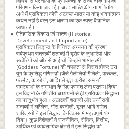
विधियों से घटनाओं की प्रायिकता के संख्यात्मक माप का
परिगणन किया जाता है। अतः सांख्यिकीय या गणितीय
अर्थ में प्रायिकता कोरी अटकल-मात्र या कोई भावनात्मक
कथन नहीं है वरन् इस धारणा का एक स्पष्ट वैज्ञानिक
आधार है।
ऐतिहासिक विकास एवं महत्त्व (Historical
Development and Importance):
प्रायिकता सिद्धान्त के विधिवत अध्ययन की प्रेरणा
सर्वप्रथम सत्रहवीं शताब्दी में यूरोप के जुआरियों और
सटोरियों की ओर से आई थी जिन्होंने भाग्यलक्ष्मी
(Goddess Fortune) की चपलता से निराश होकर उस
युग के प्रसिद्ध गणितज्ञों (जैसे गैलीलियो गैलिली, पास्कल,
फरमैट, कारडेनो, आदि) से द्यूत-क्रीडा सम्बन्धी
समस्याओं के समाधान के लिए परामर्श लेना प्रारम्भ किया।
इन विद्वानों के गणितीय अध्ययनों से ही प्रायिकता सिद्धान्त
का प्रादुर्भाव हुआ। अठारहवीं शताब्दी और उन्नीसवीं
शताब्दी में लाॅप्लेस, गाॅस बरनौली, यूलर आदि गणित
शास्त्रियों ने इस सिद्धान्त के विकास में महत्त्वपूर्ण योग
दिया। कुछ विशेषज्ञों ने राजनीतिक, सैनिक, वित्तीय,
आर्थिक एवं व्यावसायिक क्षेत्रों में इस सिद्धांत को