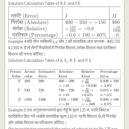
प्रतिशत त्रुटि }
Solution:Calculation Table of R.E. and P.E.
+\frac{10}{500}
& & 4.94 \%
\begin{array}
& 0.02 \times 100
& 1.28 \% \\
{|l|l|l|} \hline
त्रुटि
(Error)
\\ & & & =+10
I
II
\hline
& & \\
निरपेक्ष
(Absolute)
400
−
250
=
+
150
990
−
1
& =+0.02 & =2
\end{array}
\text{त्रुटि
150
−
10
सापेक्ष
(Relative)
+
=
+
0.6
=
\% \\ III & 1010
250
1000
(Error)} & I
प्रतिशत
(Percentage)
+
0.6
×
100
=
60%
−
0.1
×
& 1000 & 1010-
& II \\ \hline
1000 &
Example:4.यदि तीन व्यक्तियों x,y और z की वास्तविक आय क्रमशः 400,730
\text{निरपेक्ष
+\frac{10}{1000}
व 1300 रु. है तो तीनों स्थितियों में निरपेक्ष विभ्रम,सापेक्ष विभ्रम तथा प्रतिशत
(Absolute)}
& 0.01 \times 100
विभ्रम की गणना कीजिए।
& 400-
\\ & & & =+10
Solution:Calculation Table of A. E., R. E. and P. E.
250=+150 &
& =+0.01 & =1
990-1000=-10
\% \\
\\
\hline\end{array}
\text{सापेक्ष
(Relative)} &
+ \frac{150}
{250}=+0.6
& \frac{-10}
Example:5.एक अनुसन्धानकर्त्ता द्वारा गेहूँ के मूल्य 125 रु. प्रति क्विंटल
{1000}=-0.01
प्रतिवेदित किए गये जबकि वास्तविक मूल्य 150 रु. प्रति क्विंटल थे,तो निरपेक्ष
\\ \text {
और सापेक्ष विभ्रम का परिकलन कीजिए।
प्रतिशत
(An investigator reported the price of wheat to be Rs.125 per