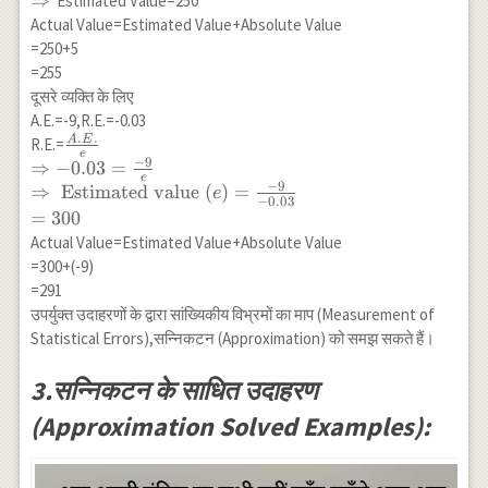
⇒
Estimated Value=250
}=\frac{60}
{e} \\
& 410 & 460-
Actual Value=Estimated Value+Absolute Value
{0.75}=80
\Rightarrow
410=+50 &
=250+5
e=\frac{5}{0.02}
+\frac{50}
=255
\\ \Rightarrow
{410}=+0.12 \\
दूसरे व्यक्ति के लिए
\hline
A.E.=-9,R.E.=-0.03
\end{array}
.
.
A
E
\frac{A.E.}
R.E.=
e
−
9
{e} \\
⇒
−
0.03
=
e
\Rightarrow-
−
9
⇒
Estimated value
(
)
=
e
−
0.03
0.03=\frac{-9}
=
300
{e} \\
Actual Value=Estimated Value+Absolute Value
\Rightarrow
=300+(-9)
\text {
=291
Estimated
उपर्युक्त उदाहरणों के द्वारा सांख्यिकीय विभ्रमों का माप (Measurement of
value }
Statistical Errors),सन्निकटन (Approximation) को समझ सकते हैं।
(e)=\frac{-9}
{-0.03} \\
3.सन्निकटन के साधित उदाहरण
=300
(Approximation Solved Examples):