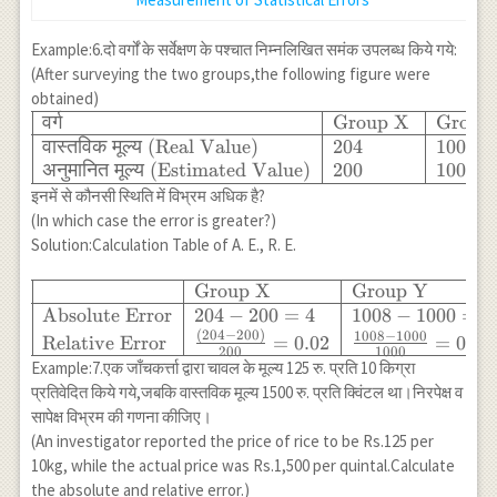
Example:6.दो वर्गों के सर्वेक्षण के पश्चात निम्नलिखित समंक उपलब्ध किये गये:
(After surveying the two groups,the following figure were
obtained)
\begin{array}
वर्ग
Group X
Group
{|l|l|l|} \hline
वास्तविक
मूल्य
(Real Value)
204
1008
\text{वर्ग}&
अनुमानित
मूल्य
(Estimated Value)
200
1000
\text{Group
इनमें से कौनसी स्थिति में विभ्रम अधिक है?
X } &
(In which case the error is greater?)
\text{Group
Solution:Calculation Table of A. E., R. E.
Y } \\ \hline
\text{वास्तविक
Group X
Group Y
\begin{array}
मूल्य (Real
{|l|l|l|} \hline
Absolute Error
204
−
200
=
4
1008
−
1000
=
8
Value)} &
& \text{Group
(
204
−
200
)
1008
−
1000
Relative Error
=
0.02
=
0.00
200
1000
204 & 1008 \\
X } &
Example:7.एक जाँचकर्त्ता द्वारा चावल के मूल्य 125 रु. प्रति 10 किग्रा
\text{अनुमानित
\text{Group Y
प्रतिवेदित किये गये,जबकि वास्तविक मूल्य 1500 रु. प्रति क्विंटल था।निरपेक्ष व
मूल्य
} \\ \hline
सापेक्ष विभ्रम की गणना कीजिए।
(Estimated
\text{Absolute
(An investigator reported the price of rice to be Rs.125 per
Value)} &
Error} & 204-
10kg, while the actual price was Rs.1,500 per quintal.Calculate
200 & 1000 \\
200=4 & 1008-
the absolute and relative error.)
\hline