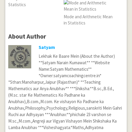
Statistics
Mode and Arithmetic Mean
in Statistics
About Author
Satyam
Lekhak Ke Baare Mein (About the Author)
**Satyam Narain Kumawat** **Website
Name:Satyam Mathematics**
*Owner:satyamcoachingcentre.in*
*Sthan:Manoharpur,Jaipur (Rajasthan)* **Teaching
Mathematics aur Anya Anubhav** ***Shiksha:**B.sc.,B.Ed.,
(M.sc. star Ke Mathematics Ko Padhane ka
Anubhav),B.com.,M.com. Ke vishayon Ko Padhane ka
Anubhav,Philosophy,Psychology,Religious,sanskriti Mein Gahri
Ruchi aur Adhyayan ***Anubhav:**phichale 23 varshon se
M.sc.,M.com.,Angreji aur Vigyan Vishayon Mein Shikshaka Ka
Lamba Anubhav ***Visheshagyata:*Maths,Adhyatma