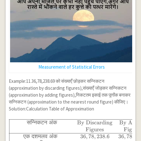
Measurement of Statistical Errors
Example:11.36,78,238.69 को संख्याएँ छोड़कर सन्निकटन
(approximation by discarding figures),संख्याएँ जोड़कर सन्निकटन
(approximation by adding figures),निकटतम इकाई तक पूर्णांक बनाकर
सन्निकटन (approximation to the nearest round figure) कीजिए।
Solution:Calculation Table of Approximation
\begin{array}
{|cccc|} \hline
सन्निकटन
अंक
By Discarding
By Addi
\text{सन्निकटन
Figures
Figure
अंक} &
एक
दशमलव
अंक
36
,
78
,
238.6
36
,
78
,
23