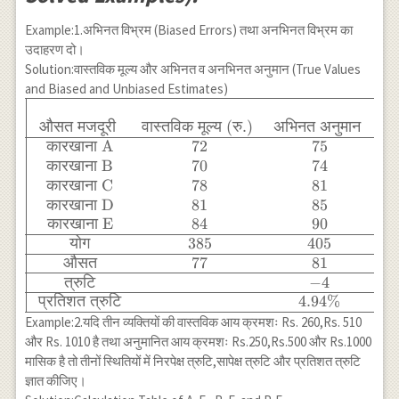
Example:1.अभिनत विभ्रम (Biased Errors) तथा अनभिनत विभ्रम का
उदाहरण दो।
Solution:वास्तविक मूल्य और अभिनत व अनभिनत अनुमान (True Values
and Biased and Unbiased Estimates)
\begin{array}
{|cccc|}
औसत
मजदूरी
वास्तविक
मूल्य
(
रु
.)
अभिनत
अनुमान
अन
\hline & & &
कारखाना
A
72
75
\\ \text{औसत
कारखाना
B
70
74
मजदूरी } &
कारखाना
C
78
81
\text{वास्तविक
कारखाना
D
81
85
मूल्य (रु.) } &
कारखाना
E
84
90
\text{अभिनत
योग
385
405
अनुमान } &
औसत
77
81
\text{अनभिनत
त्रुटि
−
4
अनुमान} \\
प्रतिशत
त्रुटि
4.94%
\hline \text {
Example:2.यदि तीन व्यक्तियों की वास्तविक आय क्रमशः Rs. 260,Rs. 510
कारखाना A } &
और Rs. 1010 है तथा अनुमानित आय क्रमशः Rs.250,Rs.500 और Rs.1000
72 & 75 & 73
मासिक है तो तीनों स्थितियों में निरपेक्ष त्रुटि,सापेक्ष त्रुटि और प्रतिशत त्रुटि
\\ \text {
ज्ञात कीजिए।
कारखाना B } &