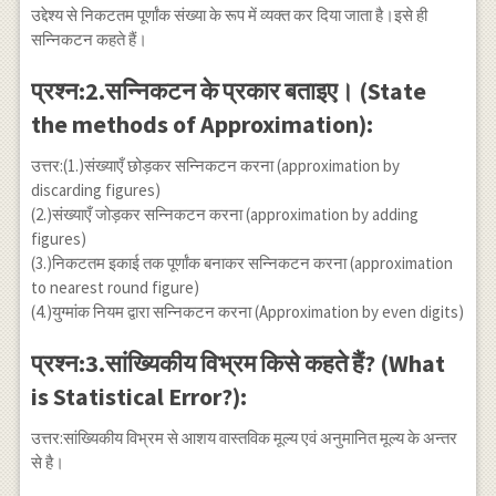
& -33 & -3 \\
तक सन्निकटन
उद्देश्य से निकटतम पूर्णांक संख्या के रूप में व्यक्त कर दिया जाता है।इसे ही
\hline
अंक} &
सन्निकटन कहते हैं।
\end{array}
36,70,000 &
36,80,000 &
प्रश्न:2.सन्निकटन के प्रकार बताइए। (State
36,80,000 \\
the methods of Approximation):
\text{लाख तक
सन्निकटन अंक}
उत्तर:(1.)संख्याएँ छोड़कर सन्निकटन करना (approximation by
& 36,00,000 &
discarding figures)
37,00,000 &
(2.)संख्याएँ जोड़कर सन्निकटन करना (approximation by adding
37,00,000 \\
figures)
\hline
(3.)निकटतम इकाई तक पूर्णांक बनाकर सन्निकटन करना (approximation
\end{array}
to nearest round figure)
(4.)युग्मांक नियम द्वारा सन्निकटन करना (Approximation by even digits)
प्रश्न:3.सांख्यिकीय विभ्रम किसे कहते हैं? (What
is Statistical Error?):
उत्तर:सांख्यिकीय विभ्रम से आशय वास्तविक मूल्य एवं अनुमानित मूल्य के अन्तर
से है।