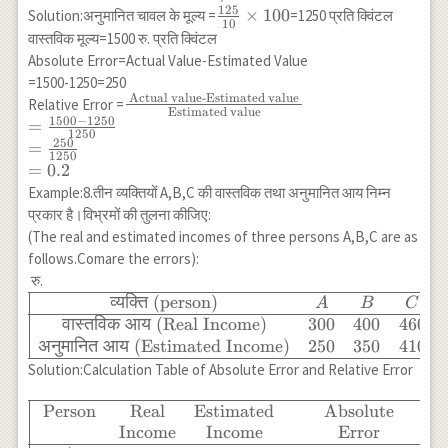
1000=8\\
125
\frac{125}
×
100
Solution:अनुमानित चावल के मूल्य =
=1250 प्रति क्विंटल
\end{array}
\text{Relative
10
{10}
वास्तविक मूल्य=1500 रु. प्रति क्विंटल
Error} &
\times 100
Absolute Error=Actual Value-Estimated Value
\frac{(204-
=1500-1250=250
200)}
Actual value-Estimated value
\frac{\text{
Relative Error =
{200}=0.02 &
Estimated value
1500
−
1250
Actual
=
\frac{1008-
1250
value-
250
=
1000}
1250
Estimated
=
0.2
{1000}=0.008
value }}
\\ \hline
Example:8.तीन व्यक्तियों A,B,C की वास्तविक तथा अनुमानित आय निम्न
{\text {
\end{array}
प्रकार है।विभ्रमों की तुलना कीजिए:
Estimated
(The real and estimated incomes of three persons A,B,C are as
value }} \\
follows.Comare the errors):
=\frac{1500-
रु.
1250}{1250}
\begin{array}
व्यक्ति
(person)
A
B
C
\\
{|cccc|}
वास्तविक
आय
(Real Income)
300
400
460
=\frac{250}
\hline
अनुमानित
आय
(Estimated Income)
250
350
410
{1250} \\
\text{व्यक्ति
Solution:Calculation Table of Absolute Error and Relative Error
=0.2
(person)} &
A & B & C \\
\begin{array}
Person
Real
Estimated
Absolute
\hline
{|ccccc|} \hline
Income
Income
Error