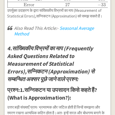
(Original
सन्निकटन अंक}
Error
27
−
33
Figure) } &
& 36,78,238 &
उपर्युक्त उदाहरण के द्वारा सांख्यिकीय विभ्रमों का माप (Measurement of
\text{सन्निकटन }
36,78,239 &
Statistical Errors),सन्निकटन (Approximation) को समझ सकते हैं।
&
36,78,239 \\
\text{सन्निकटन}
\text{दहाई तक
Also Read This Article:-
Seasonal Average
& \text{तक
सन्निकटन अंक}
Method
सन्निकटन} \\
& 36,78,230 &
\hline 30 & 30
36,78,240 &
& 40 & 40 \\ 57
4.सांख्यिकीय विभ्रमों का माप (Frequently
36,78,240 \\
& 50 & 60 & 60
\text{सैकड़ा
Asked Questions Related to
\\ 82 & 80 & 90
तक सन्निकटन
& 80 \\ 91 & 90
Measurement of Statistical
अंक} &
& 100 & 50 \\
36,78,200 &
Errors),सन्निकटन (Approximation) से
27 & 20 & 30 &
36,78,300 &
30 \\ 34 & 30 &
सम्बन्धित अक्सर पूछे जाने वाले प्रश्न:
36,78,200 \\
40 & 30 \\
\text{हजार तक
\hline \text {
प्रश्न:1.सन्निकटन या उपसादन किसे कहते हैं?
सन्निकटन अंक}
Total } =327 &
& 36,78,000 &
(What is Approximation?):
300 & 360 & 330
36,79,000 &
\\ \hline \text
36,78,000 \\
उत्तर:बड़ी संख्याएँ प्रायः भ्रमात्मक और जटिल होती हैं जिन्हें समझना और
{ Error } & 27
\text{दस हजार
स्मरण रखना अत्यधिक कठिन होता है।अतः इन्हें सरल और बोधगम्य बनाने के