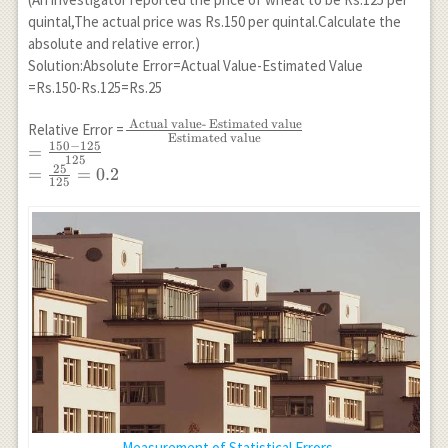
(Percentage)
quintal,The actual price was Rs.150 per quintal.Calculate the
} & +0.6
absolute and relative error.)
\times
Solution:Absolute Error=Actual Value-Estimated Value
100=60 \% &
=Rs.150-Rs.125=Rs.25
-0.1 \times
100 =-1 \%
Actual value- Estimated value
\frac{\text {
Relative Error =
\\ \hline
Estimated value
150
−
125
Actual value-
=
\end{array}
125
Estimated
25
=
=
0.2
125
value}}{\text
{ Estimated
value }}
\\=\frac{150-
125}{125} \\
=\frac{25}
{125}=0.2
Measurement of Statistical Errors