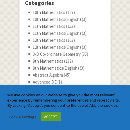
Categories
10th Mathematics
(127)
10th Mathematics(English)
(3)
11th Mathematics
(153)
11th Mathematics(English)
(3)
12th Mathematics
(163)
12th Mathematics(English)
(3)
3-D Co-ordinate Geometry
(35)
9th Mathematics
(132)
9th Mathematics(English)
(3)
Abstract Algebra
(45)
Advanced DE
(1)
Advanced Differential Calculus
(2)
We use cookies on our website to give you the most relevant
Award
(9)
experience by remembering your preferences and repeat visits.
Biographies
(6)
By clicking “Accept”, you consent to the use of ALL the cookies.
Board Exams
(11)
Career
(71)
Cookie settings
ACCEPT
Career Tips
(118)