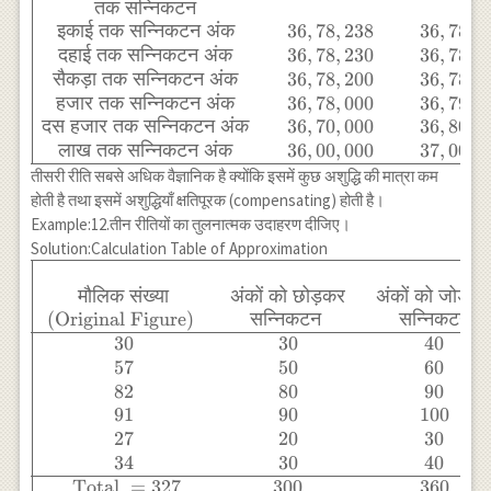
\text{By
तक
सन्निकटन
Discarding}&
इकाई
तक
सन्निकटन
अंक
36
,
78
,
238
36
,
78
,
2
\text{By
दहाई
तक
सन्निकटन
अंक
36
,
78
,
230
36
,
78
,
2
Adding} &
सैकड़ा
तक
सन्निकटन
अंक
36
,
78
,
200
36
,
78
,
3
\text{To
हजार
तक
सन्निकटन
अंक
36
,
78
,
000
36
,
79
,
0
Nearest} \\ &
दस
हजार
तक
सन्निकटन
अंक
36
,
70
,
000
36
,
80
,
0
\text{Figures}
लाख
तक
सन्निकटन
अंक
36
,
00
,
000
37
,
00
,
0
&
तीसरी रीति सबसे अधिक वैज्ञानिक है क्योंकि इसमें कुछ अशुद्धि की मात्रा कम
\text{Figures}
होती है तथा इसमें अशुद्धियाँ क्षतिपूरक (compensating) होती है।
&
Example:12.तीन रीतियों का तुलनात्मक उदाहरण दीजिए।
\text{Round
Solution:Calculation Table of Approximation
Figures} \\
\begin{array}
\hline
{|cccc|} \hline
मौलिक
संख्या
अंकों
को
छोड़कर
अंकों
को
जोड़क
\text{एक
& & & \\ \text
(Original Figure)
सन्निकटन
सन्निकटन
दशमलव अंक }
{ मौलिक संख्या }
30
30
40
& 36,78,238.6
& \text { अंकों
57
50
60
& 36,78,238.7
को छोड़कर } &
82
80
90
& 36,78,238.7
\text { अंकों को
91
90
100
\\ \text{ तक
जोड़कर } & \text
27
20
30
सन्निकटन } & &
{ निकटतम पूर्णांक }
34
30
40
& \\
\\ \text{
Total
=
327
300
360
\text{इकाई तक