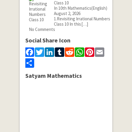
Class 10
In 10th Mathematics(English)
August 2, 2026
1.Revisiting Irrational Numbers
Class 10 In this
[…]
No Comments
Social Share Icon
Facebook
Twitter
LinkedIn
Tumblr
Reddit
WhatsApp
Pinterest
Email
Share
Satyam Mathematics