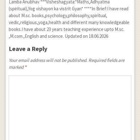
Lamba Anubhav ***Visheshagyata:*Maths,Adhyatma
(spiritual),Yog vishayon ka vistrit Gyan* ****In Brief:I have read
about M.sc. books,psychology,philosophy,spiritual,
vedic,religious,yoga,health and different many knowledgeable
books.I have about 23 years teaching experience upto M.sc.
,M.com.,English and science. Updated on 18.06.2026
Leave a Reply
Your email address will not be published. Required fields are
marked
*