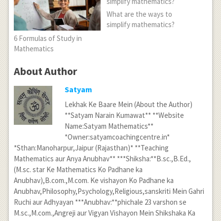
What are the ways to
simplify mathematics?
6 Formulas of Study in
Mathematics
About Author
Satyam
Lekhak Ke Baare Mein (About the Author)
**Satyam Narain Kumawat** **Website
Name:Satyam Mathematics**
*Owner:satyamcoachingcentre.in*
*Sthan:Manoharpur,Jaipur (Rajasthan)* **Teaching
Mathematics aur Anya Anubhav** ***Shiksha:**B.sc.,B.Ed.,
(M.sc. star Ke Mathematics Ko Padhane ka
Anubhav),B.com.,M.com. Ke vishayon Ko Padhane ka
Anubhav,Philosophy,Psychology,Religious,sanskriti Mein Gahri
Ruchi aur Adhyayan ***Anubhav:**phichale 23 varshon se
M.sc.,M.com.,Angreji aur Vigyan Vishayon Mein Shikshaka Ka