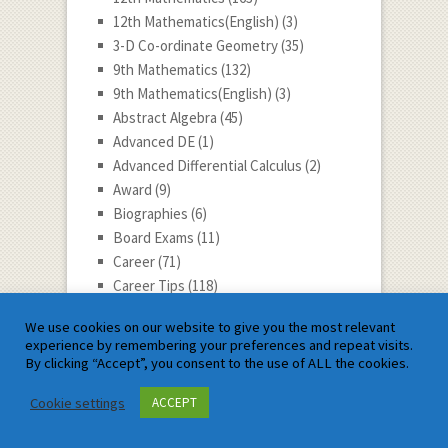
12th Mathematics(English)
(3)
3-D Co-ordinate Geometry
(35)
9th Mathematics
(132)
9th Mathematics(English)
(3)
Abstract Algebra
(45)
Advanced DE
(1)
Advanced Differential Calculus
(2)
Award
(9)
Biographies
(6)
Board Exams
(11)
Career
(71)
Career Tips
(118)
Child Develop
(8)
We use cookies on our website to give you the most relevant
Competitive Exams
(11)
experience by remembering your preferences and repeat visits.
Complex Analysis
(66)
By clicking “Accept”, you consent to the use of ALL the cookies.
Complex Analysis(English)
(2)
Cookie settings
ACCEPT
Differential Calculus
(63)
Differential Calculus(English)
(2)