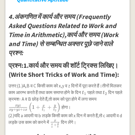
4.अंकगणित में कार्य और समय (Frequently
Asked Questions Related to Work and
Time in Arithmetic),कार्य और समय (Work
and Time) से सम्बन्धित अक्सर पूछे जाने वाले
प्रश्न:
प्रश्न:1.कार्य और समय की शाॅर्ट ट्रिक्स लिखिए।
(Write Short Tricks of Work and Time):
उत्तर:(1.)A,B व C किसी काम को x,y व z दिनों में पूरा करते हैं।तीनों मिलकर
t_1
t_2
काम आरम्भ करते हैं तथा काम समाप्त होने के दिन
पहले तथा
दिन पहले
t
t
1
2
\frac{x y z}{x
क्रमशः A व B छोड़ देते हैं,तो काम को पूरा होने में लगा समय
(
)
y+y z+z
x
yz
y
x
1
+
+
होगा।
+
+
x
y
yz
z
x
t
t
x}\left(1+\frac
1
2
(2.)यदि a आदमी या b लड़के किसी काम को x दिन में करते हैं,तो c आदमी व d
{t_1}+\frac{y}
x
\frac{x}
लड़के उस काम को करने में
दिन लेंगे।
{t_2}\right)
c
d
+
{\frac{c}
a
b
{a}+\frac{d}