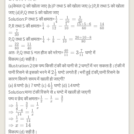
(a)केवल Q को खोला जाए (b)P तथा S को खोला जाए (c)P,R तथा S को खोला
जाए (d)P,Q तथा S को खोला जाए
1
1
3
\frac{1}{4}-
−
=
Solution:P तथा S की क्षमता=
4
10
20
1
1
1
15
+
5
−
6
14
\frac{1}
\frac{1}
+
−
=
=
P,R तथा S की क्षमता=
4
12
10
60
60
{10}=\frac{3}
7
{4}+\frac{1}
=
30
{20}
{12}-\frac{1}
1
1
1
20
+
10
−
8
\frac{1}
+
−
=
P,Q तथा S की क्षमता=
4
8
10
80
{10}=\frac{15+5-
22
11
{4}+\frac{1}{8}-
=
=
80
40
6}{60}=\frac{14}
\frac{1}
40
7
\frac{40}
=
3
अतः P,Q तथा S नल हौज को भरेगा=
घण्टे में
11
11
{60} \\ =\frac{7}
{10}=\frac{20+10-
{11}=3
विकल्प (d) सही है।
{30}
8}{80} \\
\frac{7}
Illustration:2.एक पम्प किसी टंकी को पानी से 2 घण्टों में भर सकता है।टंकी में
=\frac{22}
{11}
1
2
2
पानी रिसने से इसको भरने में
घण्टे लगते हैं।भरी हुई टंकी,पानी रिसने के
3
{80}=\frac{11}
\frac{1}
कारण कितने समय में खाली हो जाएगी?
{40}
{3}
1
4
4
(a) 8 घण्टे (b) 7 घण्टे (c)
घण्टे (d) 14 घण्टे
3
\frac{1}
Solution:माना टंकी रिसने से x घण्टे में खाली हो जाएगी
{3}
1
1
3
\frac{1}{2}-
−
=
पम्प व छेद की क्षमता=
2
7
x
1
3
1
\frac{1}
⇒
−
=
2
7
x
{x}=\frac{3}
7
−
6
1
⇒
=
14
x
{7} \\
1
1
⇒
=
14
x
\Rightarrow
⇒
=
14
x
\frac{1}{2}-
विकल्प (d) सही है।