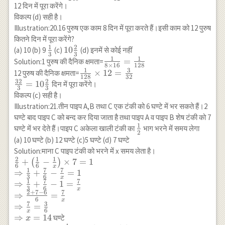
\frac{1}
{240}
12 दिन में पूरा करेंगे।
120 \times 30
{6}=\frac{1}
\times 20
विकल्प (d) सही है।
:: x : 9 \\
{240}
=\frac{1}
Illustration:20.16 पुरुष एक काम 8 दिन में पूरा करते हैं।इसी काम को 12 पुरुष
\frac{80
{12}
\times 150
कितने दिन में पूरा करेंगे?
1
2
\times 9}{120
\frac{1}
10
10
(a) 10 (b) 9
(c)
(d) इनमें से कोई नहीं
3
3
\times 30}=x
1
1
{3}
\frac{2}
\frac{1}{8
=
Solution:1 पुरुष की दैनिक क्षमता=
8
×
16
128
\\
{3}
\times
1
3
\frac{1}
×
12
=
12 पुरुष की दैनिक क्षमता=
128
32
\Rightarrow
16}=\frac{1}
32
2
{128}
\frac{32}
=
10
दिन में पूरा करेंगे।
3
3
x=30
{128}
\times
{3}=10
विकल्प (c) सही है।
12=\frac{3}
\frac{2}
Illustration:21.तीन पाइप A,B तथा C एक टंकी को 6 घण्टे में भर सकते हैं।2
{32}
{3}
घण्टे बाद पाइप C को बन्द कर दिया जाता है तथा पाइप A व पाइप B शेष टंकी को 7
1
\frac{1}
घण्टे में भर देते हैं।पाइप C अकेला खाली टंकी का
भाग भरने में समय लेगा
2
{2}
(a) 10 घण्टे (b) 12 घण्टे (c)5 घण्टे (d) 7 घण्टे
Solution:माना C पाइप टंकी को भरने में x समय लेता है।
2
1
1
\frac{2}
+
−
×
7
=
1
(
)
6
6
x
1
7
7
{6}+\left(\frac{1}
⇒
+
−
=
1
3
6
x
{6}-\frac{1}
1
7
7
⇒
+
−
1
=
3
6
x
{x}\right) \times
2
+
7
−
6
7
⇒
=
6
x
7=1 \\
7
3
⇒
=
6
x
\Rightarrow
⇒
=
14
घण्टे
x