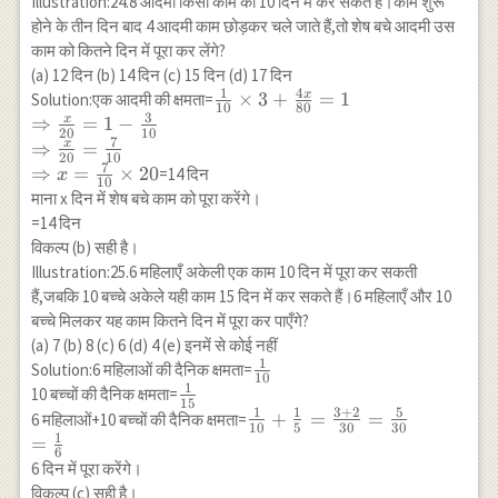
Illustration:24.8 आदमी किसी काम को 10 दिन में कर सकते हैं।काम शुरू
{56}
{3}
होने के तीन दिन बाद 4 आदमी काम छोड़कर चले जाते हैं,तो शेष बचे आदमी उस
काम को कितने दिन में पूरा कर लेंगे?
(a) 12 दिन (b) 14 दिन (c) 15 दिन (d) 17 दिन
1
4
x
\frac{1}{10}
×
3
+
=
1
Solution:एक आदमी की क्षमता=
10
80
3
\times
x
⇒
=
1
−
20
10
3+\frac{4 x}
7
x
⇒
=
20
10
{80}=1 \\
7
⇒
=
×
20
=14 दिन
x
10
\Rightarrow
माना x दिन में शेष बचे काम को पूरा करेंगे।
\frac{x}
=14 दिन
{20}=1-
विकल्प (b) सही है।
\frac{3}{10}
Illustration:25.6 महिलाएँ अकेली एक काम 10 दिन में पूरा कर सकती
\\
हैं,जबकि 10 बच्चे अकेले यही काम 15 दिन में कर सकते हैं।6 महिलाएँ और 10
\Rightarrow
बच्चे मिलकर यह काम कितने दिन में पूरा कर पाएँगे?
\frac{x}
(a) 7 (b) 8 (c) 6 (d) 4 (e) इनमें से कोई नहीं
{20}=\frac{7}
1
\frac{1}
Solution:6 महिलाओं की दैनिक क्षमता=
{10} \\
10
1
{10}
\frac{1}
10 बच्चों की दैनिक क्षमता=
\Rightarrow
15
1
1
3
+
2
5
{15}
\frac{1}
+
=
=
6 महिलाओं+10 बच्चों की दैनिक क्षमता=
x=\frac{7}
10
5
30
30
1
{10}+\frac{1}
=
{10} \times 20
6
{5}=\frac{3+2}
6 दिन में पूरा करेंगे।
{30}=\frac{5}
विकल्प (c) सही है।