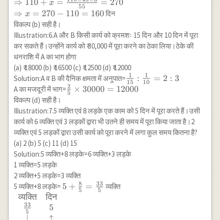
⇒
110
+
=
=
270
x
55
\downarrow &
⇒
=
270
−
110
=
160
दिन
x
\uparrow &
विकल्प (b) सही है।
\downarrow \\
Illustration:6.A और B किसी कार्य को क्रमशः 15 दिन और 10 दिन में पूरा
110+x & 55 &
कर सकते हैं।उन्होंने कार्य को ₹ 30,000 में पूरा करने का ठेका लिया।ठेके की
\frac{3}{4}
धनराशि में A का भाग होगा
\end{array} \\
(a) ₹ 18000 (b) ₹ 16500 (c) ₹ 12500 (d) ₹ 12000
(110: 110+x:: 55:
1
1
\frac{1}
:
=
2
:
3
Solution:A व B की दैनिक क्षमता में अनुपात=
45):: \frac{1}{4}:
15
10
2
{15}:
\frac{2}{5}
×
30000
=
12000
A का मजदूरी में भाग=
\frac{3}{4} \\
5
\frac{1}
\times
विकल्प (d) सही है।
\Rightarrow 110
{10}=2:
30000=12000
Illustration:7.5 व्यक्ति एवं 8 लड़के एक काम को 5 दिन में पूरा करते हैं।उसी
\times 45:
3
(110+x) \times
कार्य को 6 व्यक्ति एवं 3 लड़कों द्वारा भी उतने ही समय में पूरा किया जाता है।2
55:: \frac{1}{4}:
व्यक्ति एवं 5 लड़कों द्वारा उसी कार्य को पूरा करने में लगा कुल समय कितना है?
\frac{3}{4} \\
(a) 2 (b) 5 (c) 11 (d) 15
\Rightarrow 110
Solution:5 व्यक्ति+8 लड़के=6 व्यक्ति+3 लड़के
\times 45 \times
1 व्यक्ति=5 लड़के
\frac{3}{4}=
2 व्यक्ति+5 लड़के=3 व्यक्ति
(110+x) \times
8
33
5+\frac{8}
5
+
=
5 व्यक्ति+8 लड़के=
व्यक्ति
5
5
55 \times
{5}=\frac{33}
व्यक्ति
दिन
\begin{array}
\frac{1}{4} \\
33
{5}
{cc}
5
5
\Rightarrow
\text{व्यक्ति}
↓
↑