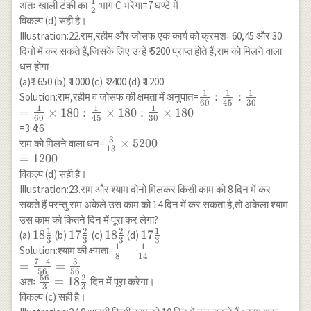
\frac{1}
1
\frac{1}
अतः खाली टंकी का
भाग C भरेगा=7 घण्टे में
2
{3}+\frac{7}{6}-
{2}
विकल्प (d) सही है।
\frac{7}{x}=1 \\
Illustration:22.राम,रहीम और जोसफ एक कार्य को क्रमशः 60,45 और 30
\Rightarrow
दिनों में कर सकते हैं,जिसके लिए उन्हें ₹ 5200 प्राप्त होते हैं,राम को मिलने वाला
\frac{1}
धन होगा
{3}+\frac{7}
(a)₹ 1650 (b) ₹ 1000 (c) ₹ 2400 (d) ₹ 1200
{6}-1=\frac{7}
1
1
1
\frac{1}
:
:
Solution:राम,रहीम व जोसफ की क्षमता में अनुपात=
{x} \\
60
45
30
1
1
1
{60}:\frac{1}
=
×
180
:
×
180
:
×
180
\Rightarrow
60
45
30
{45}:
=3:4:6
\frac{2+7-6}
\frac{1}{30}
3
\frac{3}
×
5200
राम को मिलने वाला धन=
{6}=\frac{7}{x}
13
\\=\frac{1}
{13}
=
1200
\\ \Rightarrow
{60} \times
\times
विकल्प (d) सही है।
\frac{7}
180 :
5200 \\
{x}=\frac{3}{6}
Illustration:23.राम और श्याम दोनों मिलकर किसी काम को 8 दिन में कर
\frac{1}{45}
=1200
\\ \Rightarrow
सकते हैं परन्तु राम अकेले उस काम को 14 दिन में कर सकता है,तो अकेला श्याम
\times 180 :
x=14
उस काम को कितने दिन में पूरा कर लेगा?
\frac{1}{30}
1
2
2
1
18
18
17
17
18
18
17
17
(a)
(b)
(c)
(d)
3
3
3
3
\times 180
1
1
\frac{1}
\frac{2}
\frac{2}
\frac{1}
\frac{1}{8}-
−
Solution:श्याम की क्षमता=
8
14
{3}
{3}
{3}
{3}
7
−
4
3
\frac{1}{14}
=
=
56
56
\\ =\frac{7-
56
2
\frac{56}
=
18
अतः
दिन में पूरा करेगा।
3
3
4}
{3}=18
विकल्प (c) सही है।
{56}=\frac{3}
\frac{2}