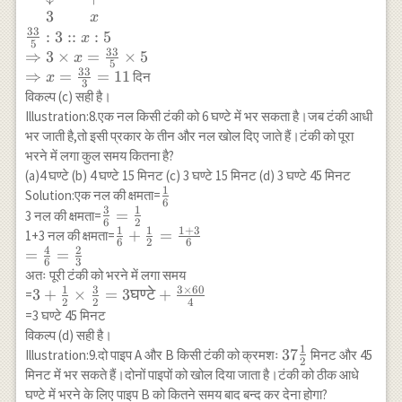
110+x=\frac{110
& \text{दिन}
3
x
\times 45 \times
\\ \frac{33}
33
:
3
::
:
5
x
5
3}{55}=270 \\
{5} & 5 \\
33
⇒
3
×
=
×
5
x
\Rightarrow
5
\downarrow
33
⇒
=
=
11
दिन
x
x=270-110=160
3
& \uparrow
विकल्प (c) सही है।
\\ 3 & x
Illustration:8.एक नल किसी टंकी को 6 घण्टे में भर सकता है।जब टंकी आधी
\end{array}
भर जाती है,तो इसी प्रकार के तीन और नल खोल दिए जाते हैं।टंकी को पूरा
\\ \frac{33}
भरने में लगा कुल समय कितना है?
{5} : 3 :: x: 5
(a)4 घण्टे (b) 4 घण्टे 15 मिनट (c) 3 घण्टे 15 मिनट (d) 3 घण्टे 45 मिनट
\\
1
\frac{1}
Solution:एक नल की क्षमता=
\Rightarrow
6
3
1
{6}
\frac{3}
=
3 नल की क्षमता=
3 \times
6
2
1
1
1
+
3
{6}=\frac{1}
\frac{1}
+
=
1+3 नल की क्षमता=
x=\frac{33}
6
2
6
{2}
4
2
{6}+\frac{1}
=
=
{5} \times 5
6
3
{2}=\frac{1+3}
अतः पूरी टंकी को भरने में लगा समय
\\
{6}\\ =\frac{4}
1
3
3
×
60
3+\frac{1}
3
+
×
=
3
घण्टे
+
=
\Rightarrow
2
2
4
{6}=\frac{2}
{2} \times
=3 घण्टे 45 मिनट
x=\frac{33}
{3}
\frac{3}
{3}=11
विकल्प (d) सही है।
{2}=3
1
37
37
Illustration:9.दो पाइप A और B किसी टंकी को क्रमशः
मिनट और 45
2
\text{घण्टे}
\frac{1}
मिनट में भर सकते हैं।दोनों पाइपों को खोल दिया जाता है।टंकी को ठीक आधे
+\frac{3
{2}
घण्टे में भरने के लिए पाइप B को कितने समय बाद बन्द कर देना होगा?