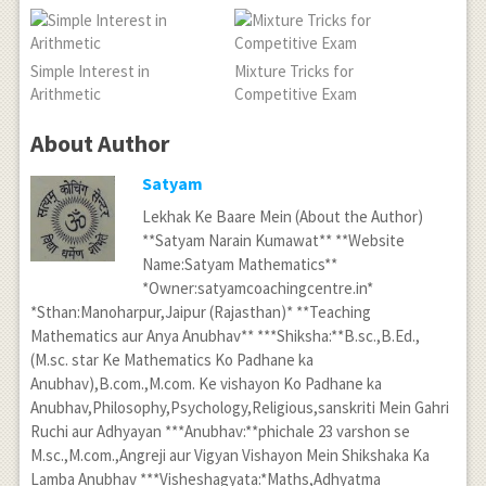
Simple Interest in
Mixture Tricks for
Arithmetic
Competitive Exam
About Author
Satyam
Lekhak Ke Baare Mein (About the Author)
**Satyam Narain Kumawat** **Website
Name:Satyam Mathematics**
*Owner:satyamcoachingcentre.in*
*Sthan:Manoharpur,Jaipur (Rajasthan)* **Teaching
Mathematics aur Anya Anubhav** ***Shiksha:**B.sc.,B.Ed.,
(M.sc. star Ke Mathematics Ko Padhane ka
Anubhav),B.com.,M.com. Ke vishayon Ko Padhane ka
Anubhav,Philosophy,Psychology,Religious,sanskriti Mein Gahri
Ruchi aur Adhyayan ***Anubhav:**phichale 23 varshon se
M.sc.,M.com.,Angreji aur Vigyan Vishayon Mein Shikshaka Ka
Lamba Anubhav ***Visheshagyata:*Maths,Adhyatma