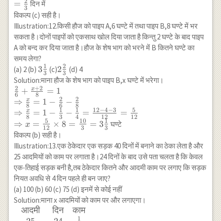
2
{4}
\frac{4}
=
दिन में
3
{3}
विकल्प (c) सही है।
\times
Illustration:12.किसी हौज को पाइप A,6 घण्टे में तथा पाइप B,8 घण्टे में भर
\frac{1}
सकता है।दोनों पाइपों को एकसाथ खोल दिया जाता है किन्तु 2 घण्टे के बाद पाइप
{4} \\
A को बन्द कर दिया जाता है।हौज के शेष भाग को भरने में B कितने घण्टे का
=\frac{2}
समय लेगा?
{3}
1
2
3
3
2
2
(a) 2 (b)
(c)
(d) 4
3
3
\frac{1}
\frac{2}
Solution:माना हौज के शेष भाग को पाइप B,x घण्टे में भरेगा।
{3}
{3}
2
+
2
x
\frac{2}
+
=
1
6
8
2
2
{6}+\frac{x+2}
x
⇒
=
1
−
−
8
6
8
{8}=1 \\
1
1
12
−
4
−
3
5
x
⇒
=
1
−
−
=
=
8
3
4
12
12
\Rightarrow
5
10
1
⇒
=
×
8
=
=
3
घण्टे
x
12
3
3
\frac{x}{8}=1-
विकल्प (b) सही है।
\frac{2}{6}-
Illustration:13.एक ठेकेदार एक सड़क 40 दिनों में बनाने का ठेका लेता है और
\frac{2}{8} \\
25 आदमियों को काम पर लगाता है।24 दिनों के बाद उसे पता चलता है कि केवल
\Rightarrow
एक-तिहाई सड़क बनी है,तब ठेकेदार कितने और आदमी काम पर लगाए कि सड़क
\frac{x}{8}=1-
नियत अवधि से 4 दिन पहले ही बन जाए?
\frac{1}{3}-
(a) 100 (b) 60 (c) 75 (d) इनमें से कोई नहीं
\frac{1}
Solution:माना x आदमियों को काम पर और लगाएगा।
{4}=\frac{12-4-
आदमी
दिन
काम
\begin{array}
3}
1