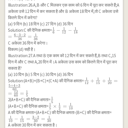
{30} \\
Illustration:26.A,B और C मिलकर एक काम को 6 दिन में पूरा कर सकते हैं;A
=\frac{1}{6}
अकेला उसे 12 दिन में कर सकता है और B अकेला 18 दिन में,तो C अकेला उसे
कितने दिन में करेगा?
(a) 9 दिन (b) 18 दिन (c) 27 दिन (d) 36 दिन
1
1
1
\frac{1}{6}-
−
−
Solution:C की दैनिक क्षमता=
6
12
18
6
−
3
−
2
1
\frac{1}{12}-
=
=
36
36
\frac{1}{18}
C अकेला 36 दिन में करेगा।
\\ =\frac{6-3-
विकल्प (d) सही है।
2}
Illustration:27.A तथा B एक काम को 12 दिन में कर सकते हैं,B तथा C,15
{36}=\frac{1}
दिन में और C तथा A,20 दिन में।A अकेला उस काम को कितने दिन में पूरा कर
{36}
सकता है?
(a) 10 दिन (b) 5 दिन (c) 30 दिन (d) 36 दिन
1
1
1
\frac{1}
+
+
=
Solution:(A+B)+(B+C)+(C+A) की दैनिक क्षमता=
12
15
20
5
+
4
+
3
{12}+\frac{1}
60
{15}+\frac{1}
12
1
=
=
60
5
{20}=\frac{5+4+3
1
\frac{1}
2(A+B+C) की दैनिक क्षमता=
5
{60} \\ =\frac{12}
1
1
1
{5}
\frac{1}{5}
×
=
(A+B+C) की दैनिक क्षमता=
5
2
10
{60}=\frac{1}{5}
\times
\frac{
A की दैनिक क्षमता=(A+B+C) की दैनिक क्षमता-(B+C) की दैनिक क्षमता=
\frac{1}
1
1
3
−
2
1
\frac{
−
=
=
10
15
30
30
{2}=\frac{1}
{15}=\
A अकेला 30 दिन में कर सकता है।