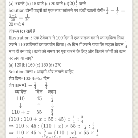
1
20
20
(a) 9 घण्टे (b) 18 घण्टे (c) 20 घण्टे (d)
घण्टे
\Rightarrow
2
1
1
\frac{1}
x+3=0
\frac{1}{4}-
−
=
Solution:दोनों पाइपों को एक साथ खोलने पर टंकी खाली होगी=
4
5
{2}
5
−
4
1
\Rightarrow x=-3
\frac{1}
=
20
20
{5}=\frac{5-
20 घण्टे में
4}
विकल्प (c) सही है।
{20}=\frac{
Illustration:5.एक ठेकेदार ने 100 दिन में एक सड़क बनाने का दायित्व लिया।
{20}
1
\frac
उसने 110 व्यक्तियों का उपयोग किया।45 दिन में उसने पाया कि सड़क केवल
4
{4}
भाग ही बन पाई।कार्य को समय पर पूरा करने के लिए और कितने लोगों को काम
पर लगाया जाए?
(a) 120 (b) 160 (c) 180 (d) 270
Solution:माना x आदमी और लगाने चाहिए
शेष दिन=100-45=55 दिन
1
3
1-\frac{1}
1
−
=
शेष काम=
4
4
{4}=\frac{3}{4}
व्यक्ति
दिन
काम
1
\\ \begin{array}
110
45
4
{ccc}
↓
↑
↓
\text{व्यक्ति} &
3
110
+
55
x
4
\text{दिन} &
1
3
(
110
:
110
+
::
55
:
45
)
::
:
x
4
4
\text{काम} \\ 110
1
3
⇒
110
×
45
:
(
110
+
)
×
55
::
:
x
4
4
& 45 & \frac{1}
3
1
⇒
110
×
45
×
=
(
110
+
)
×
55
×
x
4
4
{4} \\
110
×
45
×
3