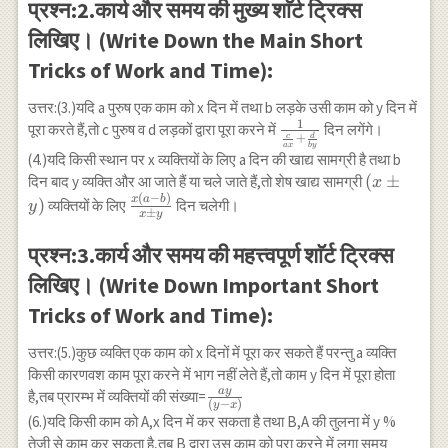
प्रश्न:2.कार्य और समय की मुख्य शाॅर्ट ट्रिक्स
{b}}
लिखिए। (Write Down the Main Short
Tricks of Work and Time):
उत्तर:(3.)यदि a पुरुष एक काम को x दिन में तथा b लड़के उसी काम को y दिन में
1
\frac{1}
पूरा करते हैं,तो c पुरुष व d लड़कों द्वारा पूरा करने में
दिन लगेंगे।
c
d
+
{\frac{c}{a
a
x
b
y
(4.)यदि किसी स्थान पर x व्यक्तियों के लिए a दिन की खाद्य सामग्री है तथा b
x}+\frac{d}
(x
(
±
दिन बाद y व्यक्ति और आ जाते हैं या चले जाते हैं,तो शेष खाद्य सामग्री
x
{b y}}
(
−
)
\pm
\frac{x(a-
x
a
b
)
व्यक्तियों के लिए
दिन चलेगी।
y
±
x
y
y)
b)}{x
\pm y}
प्रश्न:3.कार्य और समय की महत्त्वपूर्ण शाॅर्ट ट्रिक्स
लिखिए। (Write Down Important Short
Tricks of Work and Time):
उत्तर:(5.)कुछ व्यक्ति एक काम को x दिनों में पूरा कर सकते हैं परन्तु a व्यक्ति
किसी कारणवश काम पूरा करने में भाग नहीं लेते हैं,तो काम y दिन में पूरा होता
a
y
\frac{a
है,तब प्रारम्भ में व्यक्तियों की संख्या=
(
−
)
y
x
y}{(y-
(6.)यदि किसी काम को A,x दिन में कर सकता है तथा B,A की तुलना में y %
x)}
\left(\
तेजी से काम कर सकता है,तब B द्वारा उस काम को पूरा करने में लगा समय