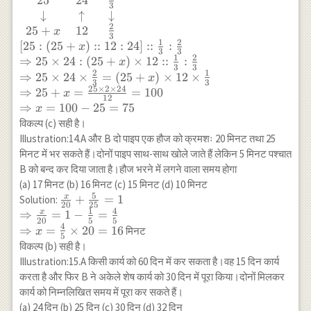
{ccc}
25
24
{12}=\frac{5}
3
\text{आदमी} &
↓
↑
↓
{12} \\
2
\text{दिन} &
25
+
12
x
\Rightarrow
3
\text{काम} \\
1
2
[
25
:
(
25
+
)
::
12
:
24
]
::
:
x
x=\frac{5}{12}
3
3
25 & 24 &
1
2
⇒
25
×
24
:
(
25
+
)
×
12
::
:
x
\times
3
3
\frac{1}{3} \\
2
1
⇒
25
×
24
×
=
(
25
+
)
×
12
×
x
8=\frac{10}
3
3
\downarrow &
25
×
2
×
24
⇒
25
+
=
=
100
{3}=3 \frac{1}
x
12
\uparrow &
⇒
=
100
−
25
=
75
{3}
x
\downarrow \\
विकल्प (c) सही है।
25+x & 12 &
Illustration:14.A और B दो पाइप एक हौज को क्रमशः 20 मिनट तथा 25
\frac{2}{3}
मिनट में भर सकते हैं।दोनों पाइप साथ-साथ खोले जाते हैं लेकिन 5 मिनट पश्चात
\end{array} \\
B को बन्द कर दिया जाता है।हौज भरने में लगने वाला समय होगा
[25:(25+x):: 12:
(a) 17 मिनट (b) 16 मिनट (c) 15 मिनट (d) 10 मिनट
24]:: \frac{1}
5
x
\frac{x}
+
=
1
Solution:
{3}: \frac{2}
20
25
1
4
{20}+\frac{5}
x
⇒
=
1
−
=
{3} \\
20
5
5
{25}=1 \\
4
⇒
=
×
20
=
16
मिनट
x
\Rightarrow 25
5
\Rightarrow
विकल्प (b) सही है।
\times 24:
\frac{x}
Illustration:15.A किसी कार्य को 60 दिन में कर सकता है।वह 15 दिन कार्य
(25+x) \times
{20}=1-
12:: \frac{1}
करता है और फिर B ने अकेले शेष कार्य को 30 दिन में पूरा किया।दोनों मिलकर
\frac{1}
{3}: \frac{2}
कार्य को निम्नलिखित समय में पूरा कर सकते हैं।
{5}=\frac{4}
{3} \\
(a) 24 दिन (b) 25 दिन (c) 30 दिन (d) 32 दिन