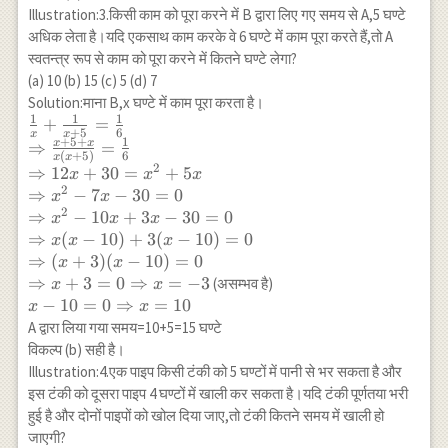
\frac{3}
Illustration:3.किसी काम को पूरा करने में B द्वारा लिए गए समय से A,5 घण्टे
{7}=\frac{1}
अधिक लेता है।यदि एकसाथ काम करके वे 6 घण्टे में काम पूरा करते हैं,तो A
{x} \\
स्वतन्त्र रूप से काम को पूरा करने में कितने घण्टे लेगा?
\Rightarrow
(a) 10 (b) 15 (c) 5 (d) 7
\frac{7-6}
Solution:माना B,x घण्टे में काम पूरा करता है।
{14}=\frac{1}
1
1
1
\frac{1}
+
=
{x} \\
+
5
6
x
x
{x}+\frac{1}
+
5
+
1
x
x
⇒
=
\Rightarrow
(
+
5
)
6
x
x
{x+5}=\frac{1}
2
⇒
12
+
30
=
+
5
\frac{1}
x
x
x
{6} \\ \Rightarrow
2
⇒
−
7
−
30
=
0
{x}=\frac{1}
x
x
\frac{x+5+x}
2
⇒
−
10
+
3
−
30
=
0
{14} \\
x
x
x
{x(x+5)}=\frac{1}
\Rightarrow
⇒
(
−
10
)
+
3
(
−
10
)
=
0
x
x
x
{6} \\ \Rightarrow
x=14
⇒
(
+
3
)
(
−
10
)
=
0
x
x
12 x+30=x^2+5 x
⇒
+
3
=
0
⇒
=
−
3
(असम्भव है)
x
x
\\ \Rightarrow
x-10=0
−
10
=
0
⇒
=
10
x
x
x^2-7 x-30=0 \\
\Rightarrow
A द्वारा लिया गया समय=10+5=15 घण्टे
\Rightarrow x^2-10
x=10
विकल्प (b) सही है।
x+3 x-30=0 \\
Illustration:4.एक पाइप किसी टंकी को 5 घण्टों में पानी से भर सकता है और
\Rightarrow x(x-
इस टंकी को दूसरा पाइप 4 घण्टों में खाली कर सकता है।यदि टंकी पूर्णतया भरी
10)+3(x-10)=0 \\
हुई है और दोनों पाइपों को खोल दिया जाए,तो टंकी कितने समय में खाली हो
\Rightarrow(x+3)
जाएगी?
(x-10)=0 \\