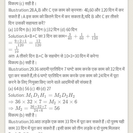
{10}
2}
विकल्प (c) सही है।
{30}=\
Illustration:28.A,B और C एक काम को क्रमशः 40,60 और 120 दिन में कर
{30}
सकते हैं।A इस काम को कितने दिन में कर सकता है,यदि B और C हर तीसरे
दिन उसकी सहायता करें?
(a) 10 दिन (b) 30 दिन (c)32 दिन (d) 60 दिन
3
1
1
\frac{3}
+
+
Solution:A+B+C का 3 दिन का काम=
40
60
120
9
+
2
+
1
12
{40}+\frac{1}
=
=
120
120
{60}+\frac{1}
1
=
10
{120} \\
अतः A तीसरे दिन B+C के सहयोग से 10×3=30 दिन में करेगा
=\frac{9+2+1}
विकल्प (b) सही है।
{120}=\frac{12}
Illustration:29.36 आदमी प्रतिदिन 7 घण्टे काम करके एक काम को 32 दिन में
{120} \\
पूरा कर सकते हैं,तो 6 घण्टे प्रतिदिन काम करके उस काम को 24 दिन में पूरा
=\frac{1}{10}
करने के लिए नियुक्त किए जाने वाले आदमियों की संख्या है
(a) 64 (b) 56 (c) 49 (d) 27
M_1 D_1
=
Solution:
M
D
H
M
D
H
1
1
1
2
2
2
H_1=M_2
⇒
36
×
32
×
7
=
×
24
×
6
M
2
36
×
32
×
7
D_2 H_2 \\
⇒
=
=
56
M
2
24
×
6
\Rightarrow
विकल्प (b) सही है।
36 \times 32
Illustration:30.आठ लड़के एक काम 33 दिन में पूरा कर सकते हैं।दो पुरुष यही
\times 7=M_2
काम 33 दिन में पूरा कर सकते हैं।इसी काम को तीन लड़के व दो पुरुष मिलकर
\times 24