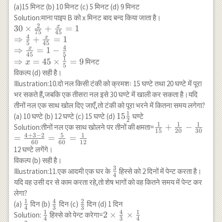
\times 60}
(a)15 मिनट (b) 10 मिनट (c) 5 मिनट (d) 9 मिनट
{4}
Solution:माना पाइप B को x मिनट बाद बन्द किया जाता है।
2
x
30 \times
30
×
+
=
1
75
45
4
\frac{2}
x
⇒
+
=
1
5
45
{75}+\frac{x}
4
x
⇒
=
1
−
45
5
{45}=1 \\
1
⇒
=
45
×
=
9
मिनट
x
5
\Rightarrow
विकल्प (d) सही है।
\frac{4}
Illustration:10.दो नल किसी टंकी को क्रमशः 15 घण्टे तथा 20 घण्टे में पूरा
{5}+\frac{x}
भर सकते हैं,जबकि एक तीसरा नल इसे 30 घण्टे में खाली कर सकता है।यदि
{45}=1 \\
तीनों नल एक साथ खोल दिए जाएँ,तो टंकी को पूरा भरने में कितना समय लगेगा?
\Rightarrow
1
15
15
(a) 10 घण्टे (b) 12 घण्टे (c) 15 घण्टे (d)
घण्टे
2
\frac{x}
1
1
1
\frac{1}
\frac{1}
+
−
Solution:तीनों नल एक साथ खोलने पर तीनों की क्षमता=
{45}=1-
15
20
30
{2}
4
+
3
−
2
5
1
{15}+\frac{1}
=
=
=
\frac{4}{5} \\
60
60
12
{20}-\frac{1}
12 घण्टे लगेंगे।
\Rightarrow
{30} \\
विकल्प (b) सही है।
x=45 \times
=\frac{4+3-
3
\frac{3}
Illustration:11.एक आदमी एक घर के
हिस्से को 2 दिनों में पेन्ट करता है।
\frac{1}{5}=9
4
2}
{4}
यदि वह उसी दर से काम करता रहे,तो शेष भागों को वह कितने समय में पेन्ट कर
{60}=\frac{5}
लेगा?
{60}=\frac{1}
1
4
2
\frac{1}
\frac{4}
\frac{2}
(a)
दिन (b)
दिन (c)
दिन (d) 1 दिन
4
3
3
{12}
1
4
1
{4}
{3}
{3}
\frac{1}
2 \times
2
×
×
Solution:
हिस्से को पेन्ट करेगा=
4
3
4