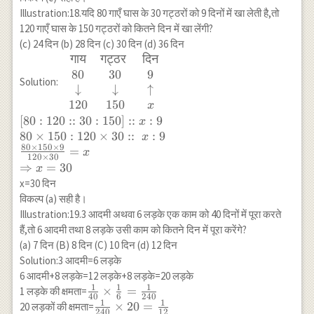
{45}=1-\frac{23}
Illustration:18.यदि 80 गाएँ घास के 30 गट्ठरों को 9 दिनों में खा लेती है,तो
{40} \\
120 गाएँ घास के 150 गट्ठरों को कितने दिन में खा लेंगी?
\Rightarrow
(c) 24 दिन (b) 28 दिन (c) 30 दिन (d) 36 दिन
\frac{9 x+8 x}
गाय
गट्ठर
दिन
\begin{array}
{360}=\frac{17}
{cc}
80
30
9
{40} \\
Solution:
\text{गाय} &
↓
↓
↑
\Rightarrow
\text{गट्ठर }
120
150
x
\frac{17 x}
& \text{दिन}
[
80
:
120
::
30
:
150
]
::
:
9
x
{360}=\frac{17}
\\ 80 & 30 &
80
×
150
:
120
×
30
::
:
9
x
{40} \\
9 \\
80
×
150
×
9
=
x
\Rightarrow
120
×
30
\downarrow
⇒
=
30
x
x=\frac{17}{40}
&
x=30 दिन
\times \frac{360}
\downarrow
विकल्प (a) सही है।
{17}=9
& \uparrow
Illustration:19.3 आदमी अथवा 6 लड़के एक काम को 40 दिनों में पूरा करते
\\ 120 & 150
हैं,तो 6 आदमी तथा 8 लड़के उसी काम को कितने दिन में पूरा करेंगे?
&
(a) 7 दिन (B) 8 दिन (C) 10 दिन (d) 12 दिन
x\end{array}
Solution:3 आदमी=6 लड़के
\\ [80: 120 ::
6 आदमी+8 लड़के=12 लड़के+8 लड़के=20 लड़के
30 : 150] :: x
1
1
1
\frac{1}{40}
×
=
1 लड़के की क्षमता=
:9 \\ 80
40
6
240
1
1
\times
\frac{1}
×
20
=
20 लड़कों की क्षमता=
\times 150 :
240
12