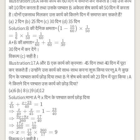
Illustration:16.A किसी कार्य को 60 दिन में समाप्त कर सकता है।वह उस कार्य
को 10 दिन करता है तथा उसके पश्चात B अकेला शेष कार्य को 50 दिन में करता
है।दोनों एकसाथ मिलकर उस कार्य को कितने दिन में समाप्त कर सकते हैं?
(a) 2 दिन (b) 25 दिन (c) 30 दिन (d) 35 दिन
10
1
\left(1-
1
−
×
Solution:B की दैनिक क्षमता=
(
)
60
50
5
1
1
\frac{10}
=
×
=
6
50
60
{60}\right)
1
1
1
\frac{1}
+
=
A+B की क्षमता=
60
60
30
\times
{60}+\frac{1}
30 दिन में कर देंगे।
\frac{1}{50}
{60}=\frac{1}
विकल्प (c) सही है।
\\ =\frac{5}
{30}
Illustration:17.A और B एक कार्य को क्रमशः 45 दिन तथा 40 दिन में पूरा
{6} \times
कर सकते हैं।उन्होंने उस कार्य को साथ-साथ करना शुरू किया परन्तु A ने कुछ
\frac{1}
दिन के पश्चात कार्य छोड़ दिया तथा B ने शेष बचे कार्य को 23 दिन में पूरा किया।A
{50}=\frac{1}
ने कितने दिन पश्चात उस कार्य को छोड़ दिया?
{60}
(a)6 (b) 8 (c)9 (d)12
Solution:माना A ने x दिन के पश्चात कार्य छोड़ दिया
+
23
x
x
\frac{x}
+
=
1
45
40
23
{45}+\frac{x+23}
x
x
⇒
+
=
1
−
40
45
40
{40}=1 \\
9
+
8
17
x
x
⇒
=
360
40
\Rightarrow
17
17
x
⇒
=
360
40
\frac{x}
17
360
⇒
=
×
=
9
x
40
17
{40}+\frac{x}
विकल्प (c) सही है।