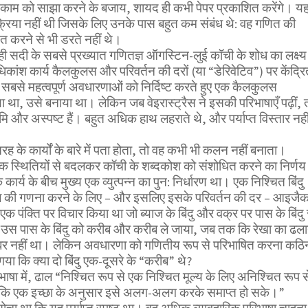
े काम को साझा करने के बजाय, शायद ही कभी पेपर प्रकाशित करेंगे। य
्रिया नहीं थी जिसके लिए उनके पास बहुत कम संबंध थे: वह गणित की
षित करने से भी डरते नहीं थे।
द ही सदी के सबसे प्रख्यात गणितज्ञ ऑगस्टिन-लुई कॉची के शोध का लक्ष्य
कांश कार्य कैलकुलस और परिवर्तन की दरों (या “डेरिवेटिव”) पर केंद्रि
की सबसे महत्वपूर्ण अवधारणाओं को निर्दिष्ट करते हुए एक कैलकुलस
ा था, उसे बनाया था। लेकिन जब वेइरास्ट्रैस ने इसकी परिभाषाएँ पढ़ीं, 
 कृमि और अस्पष्ट हैं। बहुत अधिक हाथ लहराते थे, और पर्याप्त विस्तार नही
ह के कार्यों के बारे में पता होता, तो वह कभी भी कलन नहीं बनाता।
र्किक स्थितियों से बदलकर कॉची के शब्दकोश को संशोधित करने का निर्णय
ार्य के बीच मुख्य एक व्युत्पन्न का पुन: निर्धारण था। एक निश्चित बिंदु
ल की गणना करने के लिए – और इसलिए इसके परिवर्तन की दर – आइजै
 एक पंक्ति पर विचार किया था जो ब्याज के बिंदु और वक्र पर पास के बिंदु 
ने उस पास के बिंदु को करीब और करीब ले जाया, जब तक कि रेखा का ढल
ाबर नहीं था। लेकिन अवधारणा को गणितीय रूप से परिभाषित करना कठि
या कि क्या दो बिंदु एक-दूसरे के “करीब” थे?
ाषा में, ढाल “निश्चित रूप से एक निश्चित मूल्य के लिए अनिश्चित रूप स
ताकि एक इच्छा के अनुसार इसे अलग-अलग करके समाप्त हो सके।”