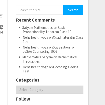
ेल
Recent Comments
ाए
Satyam Mathematics
on
Basic
को
Proportionality Theorem Class 10
Neha health yoga
on
Quadrilateral in Class
9th
Neha health yoga
on
Suggestion for
JoSAA Counselling 2026
Mathematics Satyam
on
Mathematical
Inequalities
Neha health yoga
on
Decoding-Coding
Test
Categories
Categories
Follow