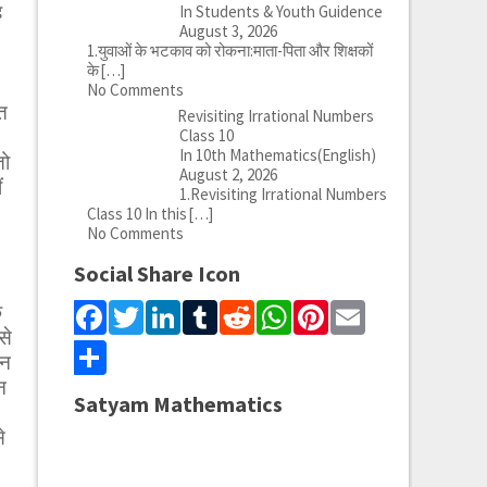
ह
In Students & Youth Guidence
August 3, 2026
1.युवाओं के भटकाव को रोकना:माता-पिता और शिक्षकों
के
[…]
No Comments
त
Revisiting Irrational Numbers
Class 10
In 10th Mathematics(English)
तो
August 2, 2026
ं
1.Revisiting Irrational Numbers
Class 10 In this
[…]
No Comments
Social Share Icon
Facebook
Twitter
LinkedIn
Tumblr
Reddit
WhatsApp
Pinterest
Email
क
से
Share
ान
न
Satyam Mathematics
े