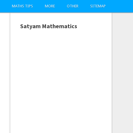
MATHS TIPS
MORE
OTHER
SITEMAP
Satyam Mathematics