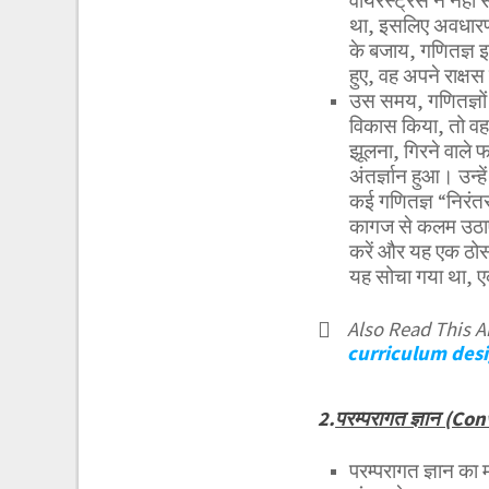
वीयरस्ट्रैस ने नहीं
था, इसलिए अवधारणा 
के बजाय, गणितज्ञ इ
हुए, वह अपने राक्ष
उस समय, गणितज्ञों 
विकास किया, तो वह भ
झूलना, गिरने वाले 
अंतर्ज्ञान हुआ। उन
कई गणितज्ञ “निरंतर” क
कागज से कलम उठाए 
करें और यह एक ठोस
यह सोचा गया था, 
Also Read This Ar
curriculum des
2.
परम्परागत ज्ञान (C
परम्परागत ज्ञान का 