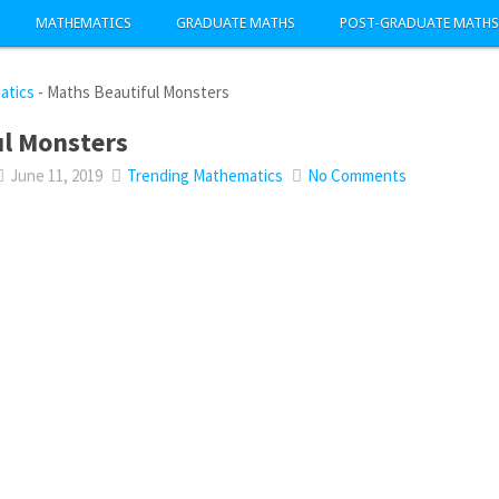
MATHEMATICS
GRADUATE MATHS
POST-GRADUATE MATHS
atics
-
Maths Beautiful Monsters
ul Monsters
June 11, 2019
Trending Mathematics
No Comments