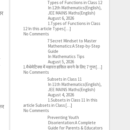
Types of Functions in Class 12
In 12th Mathematics(English),
ार
JEE MAINS Maths(English)
August 6, 2026
1.Types of Functions in Class
12 In this article Types
[…]
।
No Comments
7 Secret Mindset to Master
Mathematics:A Step-by-Step
Guide
In Mathematics Tips
त
August 5, 2026
1.मैथेमेटिक्स में महारत हासिल करने के लिए 7 गुप्त
[…]
No Comments
Subsets in Class 11
In 11th Mathematics(English),
JEE MAINS Maths(English)
August 4, 2026
1.Subsets in Class 11 In this
article Subsets in Class
[…]
 कर
No Comments
Preventing Youth
।
Disorientation:A Complete
Guide for Parents & Educators