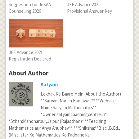
Suggestion for JoSAA
JEE Advance2021
Counselling 2026
Provisional Answer Key
JEE Advance 2021
Registration Declared
About Author
Satyam
Lekhak Ke Baare Mein (About the Author)
**Satyam Narain Kumawat** **Website
Name:Satyam Mathematics**
*Owner:satyamcoachingcentre.in*
*Sthan:Manoharpur,Jaipur (Rajasthan)* **Teaching
Mathematics aur Anya Anubhav** ***Shiksha:**B.sc.,B.Ed.,
(M.sc. star Ke Mathematics Ko Padhane ka