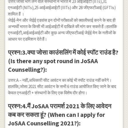
उत्तर:जोसा भाग लेने वाले संस्थानों में भारत में 23 आईआईटी (IITs),31
एनआईटी (NITs),25 आईआईआईटी (IIITs) और 28 जीएफटीआई (GFTIs)
शामिल हैं ।
जेईई-मेन और जेईई एडवांस इन दोनों परीक्षाओं को क्वालीफाई करने के बाद ही
अभ्यर्थी भारत के किसी भी आईआईटी में दाखिले की मांग कर सकते हैं।हालांकि
एनआईटी,आईआईआईटी और कुछ अन्य जीएफटीआई जेईई मेन के नतीजों के
आधार पर एडमिशन देते हैं।
प्रश्न:3.क्या जोसा काउंसलिंग में कोई स्पॉट राउंड है?
(Is there any spot round in JoSAA
Counselling?):
उत्तर:A – नहीं,अधिकारी सीट आवंटन का कोई भी स्पॉट राउंड नहीं करेंगे।
हालांकि,जोसा 2021 सीट आवंटन के सभी 6 राउंड आयोजित किए जाने के बाद
केवल एनआईटी + संस्थानों के लिए एक विशेष दौर होगा।
प्रश्न:4.मैं JoSAA परामर्श 2021 के लिए आवेदन
कब कर सकता हूं? (When can I apply for
JoSAA Counselling 2021?):