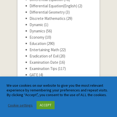
Differential Equation(English)
(2)
Differential Geometry
(3)
Discrete Mathematics
(29)
Dynamic
(1)
Dynamics
(56)
Economy
(10)
Education
(290)
Entertaining Math
(22)
Eradication of Evil
(20)
Examination Date
(16)
Examination Tips
(117)
GATE
(4)
General Topic
(37)
We use cookies on our website to give you the most relevant
Glossary
(1)
experience by remembering your preferences and repeat visits.
Health Tips
(15)
By clicking “Accept”, you consent to the use of ALL the cookies.
Integral Calculus
(32)
Cookie settings
ACCEPT
JEE ADVANCE Maths
(1)
JEE Advanced
(12)