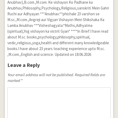
Anubhav),B.com.,M.com. Ke vishayon Ko Padhane ka
Anubhav,Philosophy,Psychology,Religious,sanskriti Mein Gahri
Ruchi aur Adhyayan ***Anubhav:**phichale 23 varshon se
M.sc.,M.com.,Angreji aur Vigyan Vishayon Mein Shikshaka Ka
Lamba Anubhav ***Visheshagyata:*Maths,Adhyatma
(spiritual),Yog vishayon ka vistrit Gyan* ****In Brief:I have read
about M.sc. books,psychology,philosophy,spiritual,
vedic,religious,yoga,health and different many knowledgeable
books.I have about 23 years teaching experience upto M.sc.
,M.com.,English and science. Updated on 18.06.2026
Leave a Reply
Your email address will not be published. Required fields are
marked
*