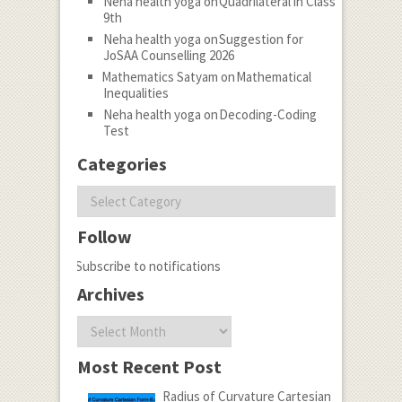
Neha health yoga
on
Quadrilateral in Class
9th
Neha health yoga
on
Suggestion for
JoSAA Counselling 2026
Mathematics Satyam
on
Mathematical
Inequalities
Neha health yoga
on
Decoding-Coding
Test
Categories
Categories
Follow
Subscribe to notifications
Archives
Archives
Most Recent Post
Radius of Curvature Cartesian