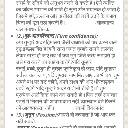
संघर्ष के सौंदर्य को अनुभव करने से बचते हैं।ऐसे व्यक्ति
का जीवन श्मशान की भांति ही सूना और भयानक हो जाता है
जिसमें हर्ष,उल्लास और अधीरता की तरंगें उठने के बजाय
चिता की धूल उठा करती है।. -लोकमान्य
बाल गंगाधर तिलक
(2.)दृढ़-आत्मविश्वास (Firm confidence):
क्या तुम्हारे अंदर हिमालय जैसी बाधाओं को पार करने वाली
दृढ़ इच्छाशक्ति है?यदि सारा जगत तुम्हारे सामने तलवार
लेकर खड़ा हो जाए तब भी क्या तुम जिसे सत्य समझते हो
उसे पूरा करने का साहस करोगे?यदि तुम्हारे
स्त्री,बच्चे,बुजुर्ग ही तुम्हारे प्रतिकूल हो जाय,यदि तुम्हारा
सर्वस्व चला जाय,यदि तुम्हारा नाम मिट जाए तब भी क्या तुम
अपने पथ पर डटे रहोगे,अपने लक्ष्य की ओर धीरतापूर्वक
बढ़ते रहोगे?यदि तुम्हारे अंदर ये तीनों चीजें हैं तो तुम
प्रत्येक अलौकिक कार्य कर सकते हो।फिर तुम्हें समाचार
पत्रों में लिखने की आवश्यकता नहीं,व्याख्यान देते फिरने
की आवश्यकता नहीं। -स्वामी विवेकानंद
(3.)जुनून (Passion):
आपसे वो करवाता है जो आप कर
नहीं सकते।
अनुभव (Experience):
आपसे वो करवाता है जो आपको