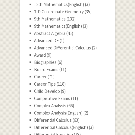
12th Mathematics(English)
(3)
3-D Co-ordinate Geometry
(35)
9th Mathematics
(132)
9th Mathematics(English)
(3)
Abstract Algebra
(45)
Advanced DE
(1)
Advanced Differential Calculus
(2)
Award
(9)
Biographies
(6)
Board Exams
(11)
Career
(71)
Career Tips
(118)
Child Develop
(9)
Competitive Exams
(11)
Complex Analysis
(66)
Complex Analysis(English)
(2)
Differential Calculus
(63)
Differential Calculus(English)
(3)
Differential Equation
(78)