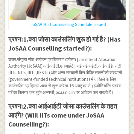
JoSAA 2021 Counselling Schedule Issued
प्रश्न:1.क्या जोसा काउंसलिंग शुरू हो गई है? (Has
JoSAA Counselling started?):
उत्तर:संयुक्त सीट आवंटन प्राधिकरण (जोसा) [Joint Seat Allocation
Authority (JoSAA)] आईआईटी,एनआईटी,आईआईआईटी,आईआईईएसटी
(IITs,NITs,IIITs,IIESTs) और अन्य सरकारी वित्त पोषित तकनीकी संस्थानों
(government-funded technical institutions) में दाखिले के लिए
काउंसलिंग प्रक्रिया आज से शुरू करेगा-16 अक्टूबर से।इंजीनियरिंग प्रवेश
परीक्षा क्लियर कर चुके अभ्यर्थी josaa.nic.in पर आवेदन कर सकते हैं।
प्रश्न:2.क्या आईआईटी जोसा काउंसलिंग के तहत
आएंगे? (Will IITs come under JoSAA
Counselling?):