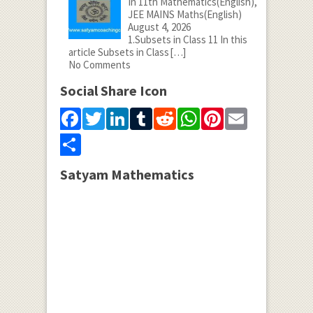
In 11th Mathematics(English),
JEE MAINS Maths(English)
August 4, 2026
1.Subsets in Class 11 In this
article Subsets in Class
[…]
No Comments
Social Share Icon
Facebook
Twitter
LinkedIn
Tumblr
Reddit
WhatsApp
Pinterest
Email
Share
Satyam Mathematics