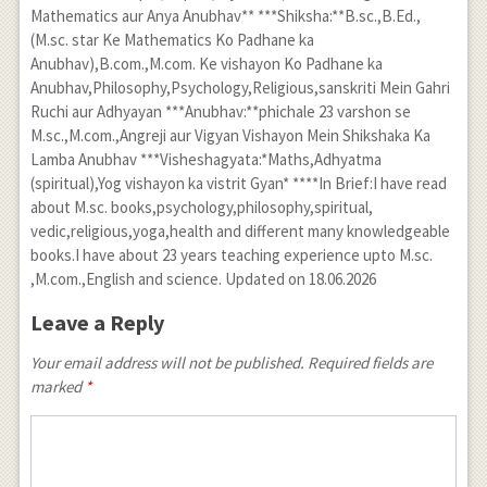
Mathematics aur Anya Anubhav** ***Shiksha:**B.sc.,B.Ed.,
(M.sc. star Ke Mathematics Ko Padhane ka
Anubhav),B.com.,M.com. Ke vishayon Ko Padhane ka
Anubhav,Philosophy,Psychology,Religious,sanskriti Mein Gahri
Ruchi aur Adhyayan ***Anubhav:**phichale 23 varshon se
M.sc.,M.com.,Angreji aur Vigyan Vishayon Mein Shikshaka Ka
Lamba Anubhav ***Visheshagyata:*Maths,Adhyatma
(spiritual),Yog vishayon ka vistrit Gyan* ****In Brief:I have read
about M.sc. books,psychology,philosophy,spiritual,
vedic,religious,yoga,health and different many knowledgeable
books.I have about 23 years teaching experience upto M.sc.
,M.com.,English and science. Updated on 18.06.2026
Leave a Reply
Your email address will not be published. Required fields are
marked
*