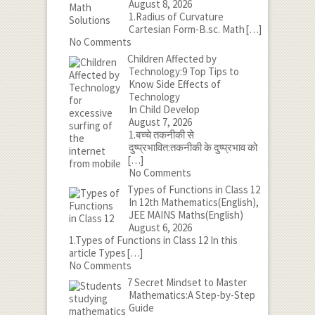
August 8, 2026
1.Radius of Curvature
Cartesian Form-B.sc. Math
[…]
No Comments
Children Affected by
Technology:9 Top Tips to
Know Side Effects of
Technology
In Child Develop
August 7, 2026
1.बच्चे तकनीकी से
दुष्प्रभावित:तकनीकी के दुष्प्रभाव को
[…]
No Comments
Types of Functions in Class 12
In 12th Mathematics(English),
JEE MAINS Maths(English)
August 6, 2026
1.Types of Functions in Class 12 In this
article Types
[…]
No Comments
7 Secret Mindset to Master
Mathematics:A Step-by-Step
Guide