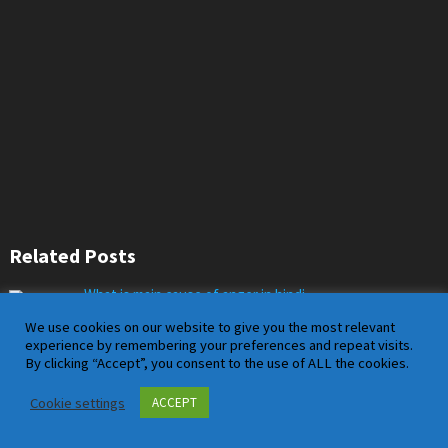
Related Posts
What is main cause of anger in hindi
January 11, 2019 • No Comment
We use cookies on our website to give you the most relevant
experience by remembering your preferences and repeat visits.
By clicking “Accept”, you consent to the use of ALL the cookies.
Cookie settings
ACCEPT
Illiteracy is Curse in hindi
June 9, 2019 • No Comment