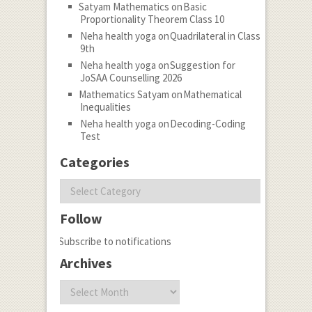
Satyam Mathematics
on
Basic
Proportionality Theorem Class 10
Neha health yoga
on
Quadrilateral in Class
9th
Neha health yoga
on
Suggestion for
JoSAA Counselling 2026
Mathematics Satyam
on
Mathematical
Inequalities
Neha health yoga
on
Decoding-Coding
Test
Categories
Categories
Follow
Subscribe to notifications
Archives
Archives