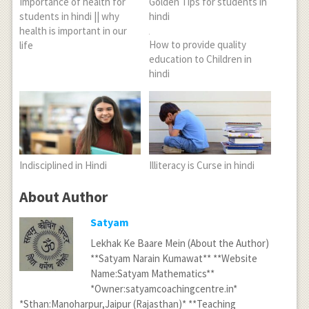
Importance of health for
Golden Tips for students in
students in hindi || why
hindi
health is important in our
How to provide quality
life
education to Children in
hindi
Indisciplined in Hindi
Illiteracy is Curse in hindi
About Author
Satyam
Lekhak Ke Baare Mein (About the Author)
**Satyam Narain Kumawat** **Website
Name:Satyam Mathematics**
*Owner:satyamcoachingcentre.in*
*Sthan:Manoharpur,Jaipur (Rajasthan)* **Teaching