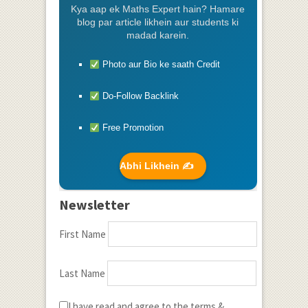
Kya aap ek Maths Expert hain? Hamare
blog par article likhein aur students ki
madad karein.
Photo aur Bio ke saath Credit
Do-Follow Backlink
Free Promotion
Abhi Likhein ✍️
Newsletter
First Name
Last Name
I have read and agree to the terms &