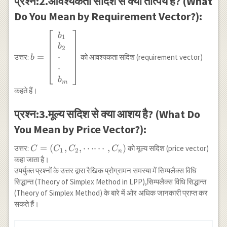
प्रश्न:2.आवश्यकता सदिश से क्या तात्पर्य है? (What
Do You Mean by Requirement Vector?):
b=\left[\begin{array}
b
1
{l} b_1 \\ b_2 \\
b
2
\cdot \\ \cdot \\
⋅
=
उत्तर:
को आवश्यकता सदिश (requirement vector)
b
b_m
⋅
\end{array}\right]
b
m
कहते हैं।
प्रश्न:3.मूल्य सदिश से क्या आशय है? (What Do
You Mean by Price Vector?):
C=\left(C_1,
=
(
,
,
⋯⋯
,
)
उत्तर:
को मूल्य सदिश (price vector)
C
C
C
C
1
2
n
C_2, \cdots
कहा जाता है।
\cdots ,
उपर्युक्त प्रश्नों के उत्तर द्वारा रैखिक प्रोग्रामन समस्या में सिम्पलैक्स विधि
C_n\right)
सिद्धान्त (Theory of Simplex Method in LPP),सिम्पलैक्स विधि सिद्धान्त
(Theory of Simplex Method) के बारे में ओर अधिक जानकारी प्राप्त कर
सकते हैं।