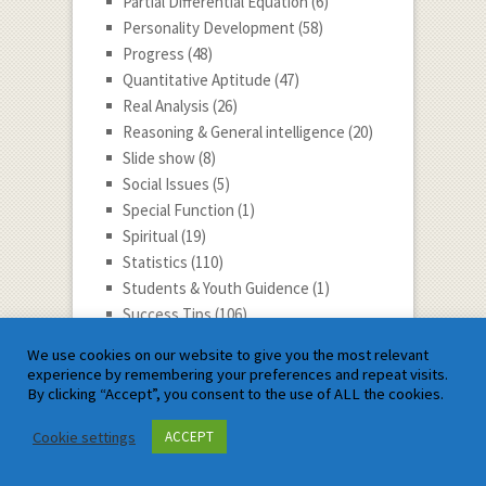
Partial Differential Equation
(6)
Personality Development
(58)
Progress
(48)
Quantitative Aptitude
(47)
Real Analysis
(26)
Reasoning & General intelligence
(20)
Slide show
(8)
Social Issues
(5)
Special Function
(1)
Spiritual
(19)
Statistics
(110)
Students & Youth Guidence
(1)
Success Tips
(106)
Talent Search
(75)
We use cookies on our website to give you the most relevant
Talent Tips
(15)
experience by remembering your preferences and repeat visits.
Technology
(8)
By clicking “Accept”, you consent to the use of ALL the cookies.
Trending Mathematics
(250)
Cookie settings
ACCEPT
Updates
(17)
Vector Calculus
(9)