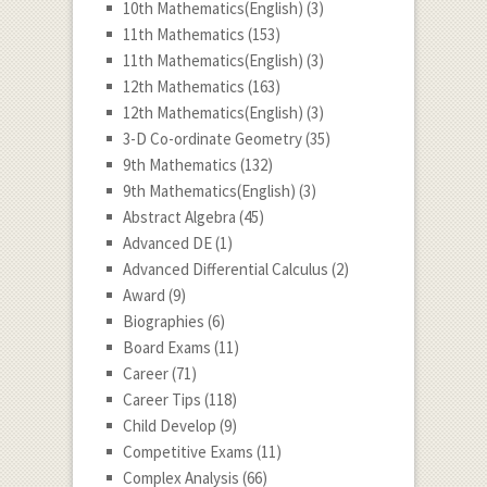
10th Mathematics(English)
(3)
11th Mathematics
(153)
11th Mathematics(English)
(3)
12th Mathematics
(163)
12th Mathematics(English)
(3)
3-D Co-ordinate Geometry
(35)
9th Mathematics
(132)
9th Mathematics(English)
(3)
Abstract Algebra
(45)
Advanced DE
(1)
Advanced Differential Calculus
(2)
Award
(9)
Biographies
(6)
Board Exams
(11)
Career
(71)
Career Tips
(118)
Child Develop
(9)
Competitive Exams
(11)
Complex Analysis
(66)