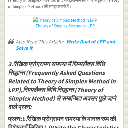
(Theory of Simplex Method in LPP),सिम्पलैक्स विधि सिद्धान्त (Theory
x_2+x_3+0
x_4,
of Simplex Method) को समझ सकते हैं।
x_4-x_5+0
x_5,
x_6=4 \\ 3
x_6
x_1-5 x_2+0
\geq
Theory of Simplex Method in LPP
x_3+0
0
x_4+0
x_5+x_6=10
Also Read This Article:-
Write Dual of LPP and
Solve It
3.रैखिक प्रोग्रामन समस्या में सिम्पलैक्स विधि
सिद्धान्त (Frequently Asked Questions
Related to Theory of Simplex Method in
LPP),सिम्पलैक्स विधि सिद्धान्त (Theory of
Simplex Method) से सम्बन्धित अक्सर पूछे जाने
वाले प्रश्न:
प्रश्न:1.रैखिक प्रोग्रामन समस्या के मानक रूप की
विशेषताएँ लिखिए। (Write the Characteristics