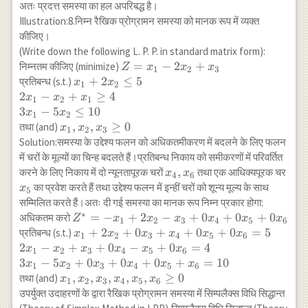
(-1)=0 \\
\forall
अतः प्रदत्त समस्या का हल अपरिबद्ध है।
\therefore Z_2-
i
Illustration:8.निम्न रैखिक प्रोग्रामन समस्या को मानक रूप में व्यक्त
C_2 =0-1=-1<0
कीजिए।
(Write down the following L. P. P. in standard matrix form):
Z=x_1-2
=
−
2
+
निम्नतम कीजिए (minimize)
Z
x
x
x
1
2
3
x_2+x_3
x_1+2x_2
+
2
≤
5
प्रतिबन्ध (s.t.)
x
x
1
2
\leq 5 \\
2
−
+
≥
4
x
x
x
1
2
1
2 x_1-
3
−
5
≤
10
x
x
1
2
x_2+x_1
x_1,
,
,
≥
0
तथा (and)
x
x
x
1
2
3
\geq 4 \\
x_2,
Solution:समस्या के उद्देश्य फलन को अधिकतमीकरण में बदलने के लिए फलन
3 x_1-5
x_3
में चरों के मूल्यों का चिन्ह बदलते हैं।प्रतिबन्ध निकाय को समीकरणों में परिवर्तित
x_2 \leq
\geq
x_4,
,
x_5
करने के लिए निकाय में दो न्यूनतापूरक चरों
तथा एक आधिक्यपूरक चर
x
x
4
6
10
0
x_6
का प्रवेश करते हैं तथा उद्देश्य फलन में इन्हीं चरों को शून्य मूल्य के साथ
x
5
सम्मिलित करते हैं।अतः दी गई समस्या का मानक रूप निम्न प्रकार होगा:
∗
Z^*=-
=
−
+
2
−
+
0
+
0
+
0
अधिकतम करो
Z
x
x
x
x
x
x
1
2
3
4
5
6
x_1+2
x_1+2
+
2
+
0
+
+
0
+
0
=
5
प्रतिबन्ध (s.t.)
x
x
x
x
x
x
1
2
3
4
5
6
x_2-
x_2+0
2
−
+
+
0
−
+
0
=
4
x
x
x
x
x
x
1
2
3
4
5
6
x_3+0
x_3+x_4+0
3
−
5
+
0
+
0
+
0
+
=
10
x
x
x
x
x
x
1
2
3
4
5
6
x_4+0
x_5+0
x_1,
,
,
,
,
,
≥
0
तथा (and)
x
x
x
x
x
x
1
2
3
4
5
6
x_5+0
x_6=5 \\ 2
x_2,
उपर्युक्त उदाहरणों के द्वारा रैखिक प्रोग्रामन समस्या में सिम्पलैक्स विधि सिद्धान्त
x_6
x_1-
x_3,