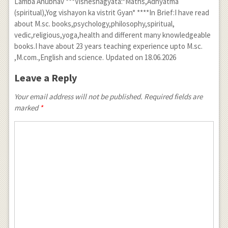
Lamba Anubhav ***Visheshagyata:*Maths,Adhyatma
(spiritual),Yog vishayon ka vistrit Gyan* ****In Brief:I have read
about M.sc. books,psychology,philosophy,spiritual,
vedic,religious,yoga,health and different many knowledgeable
books.I have about 23 years teaching experience upto M.sc.
,M.com.,English and science. Updated on 18.06.2026
Leave a Reply
Your email address will not be published. Required fields are
marked
*