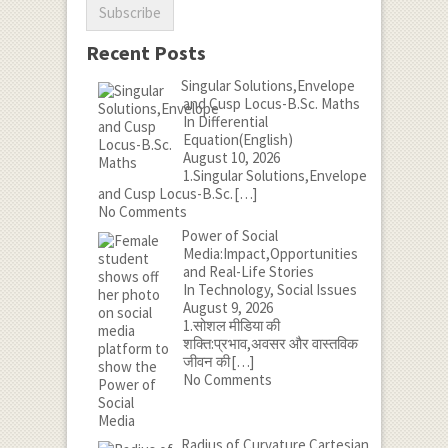
Recent Posts
Singular Solutions,Envelope
and Cusp Locus-B.Sc. Maths
In Differential
Equation(English)
August 10, 2026
1.Singular Solutions,Envelope
and Cusp Locus-B.Sc.
[…]
No Comments
Power of Social
Media:Impact,Opportunities
and Real-Life Stories
In Technology, Social Issues
August 9, 2026
1.सोशल मीडिया की
शक्ति:प्रभाव,अवसर और वास्तविक
जीवन की
[…]
No Comments
Radius of Curvature Cartesian