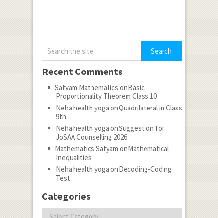
Recent Comments
Satyam Mathematics
on
Basic
Proportionality Theorem Class 10
Neha health yoga
on
Quadrilateral in Class
9th
Neha health yoga
on
Suggestion for
JoSAA Counselling 2026
Mathematics Satyam
on
Mathematical
Inequalities
Neha health yoga
on
Decoding-Coding
Test
Categories
Categories