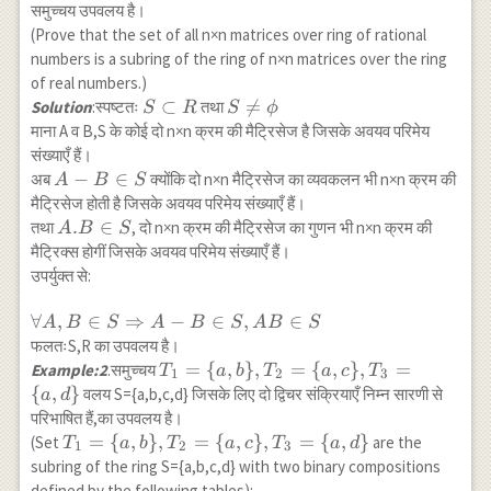
समुच्चय उपवलय है।
(Prove that the set of all n×n matrices over ring of rational
numbers is a subring of the ring of n×n matrices over the ring
of real numbers.)
S
⊂
S

=
Solution
:स्पष्टतः
तथा
S
R
S
ϕ
\subset
\neq
माना A व B,S के कोई दो n×n क्रम की मैट्रिसेज है जिसके अवयव परिमेय
R
\phi
संख्याएँ हैं।
A-
−
∈
अब
क्योंकि दो n×n मैट्रिसेज का व्यवकलन भी n×n क्रम की
A
B
S
B
मैट्रिसेज होती है जिसके अवयव परिमेय संख्याएँ हैं।
\in
A.B
.
∈
तथा
, दो n×n क्रम की मैट्रिसेज का गुणन भी n×n क्रम की
A
B
S
S
\in
मैट्रिक्स होगीं जिसके अवयव परिमेय संख्याएँ हैं।
S
उपर्युक्त से:
\forall A, B
∀
,
∈
⇒
−
∈
,
∈
A
B
S
A
B
S
A
B
S
\in S
फलतःS,R का उपवलय है।
\Rightarrow
T_{1}=\
=
{
,
}
,
=
{
,
}
,
=
Example:2
.समुच्चय
T
a
b
T
a
c
T
1
2
3
A-B \in S,
{a, b\},
{
,
}
वलय S={a,b,c,d} जिसके लिए दो द्विचर संक्रियाएँ निम्न सारणी से
a
d
A B \in S
T_{2}=\
परिभाषित हैं,का उपवलय है।
{a, c\},
T_{1}=\
=
{
,
}
,
=
{
,
}
,
=
{
,
}
(Set
are the
T
a
b
T
a
c
T
a
d
1
2
3
T_{3}=\
{a, b\},
subring of the ring S={a,b,c,d} with two binary compositions
{a, d\}
T_{2}=\
defined by the following tables):