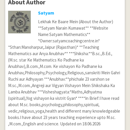
About Author
Satyam
Lekhak Ke Baare Mein (About the Author)
**Satyam Narain Kumawat** **Website
Name:Satyam Mathematics**
*Owner:satyamcoachingcentre.in*
*Sthan:Manoharpur,Jaipur (Rajasthan)* **Teaching
Mathematics aur Anya Anubhav** ***Shiksha:**B.sc.,B.Ed.,
(M.sc. star Ke Mathematics Ko Padhane ka
Anubhav),B.com.,M.com. Ke vishayon Ko Padhane ka
Anubhav,Philosophy,Psychology,Religious,sanskriti Mein Gahri
Ruchi aur Adhyayan ***Anubhav:**phichale 23 varshon se
M.sc.,M.com.,Angreji aur Vigyan Vishayon Mein Shikshaka Ka
Lamba Anubhav ***Visheshagyata:*Maths,Adhyatma
(spiritual),Yog vishayon ka vistrit Gyan* ****In Brief:I have read
about M.sc. books,psychology,philosophy,spiritual,
vedic,religious,yoga,health and different many knowledgeable
books.I have about 23 years teaching experience upto M.sc.
,M.com.,English and science. Updated on 18.06.2026