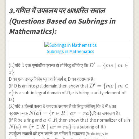
a.b \in S \cap
T \\ a \in S
3.गणित में उपवलय पर आधारित सवाल
\cap T, b^{-1}
(Questions Based on Subrings in
\in S \cap T
\Rightarrow
Mathematics):
ab^{-1} \in S
\cap T
Subrings in Mathematics
′
D^{\prime}=\
=
{
∣
∈
(1.)यदि D एक पूर्णांकीय प्रान्त हो तो सिद्ध कीजिए कि
D
m
e
m
{m e \mid m
}
z
\in z\}
D का एक उपपूर्णांकीय प्रान्त है जहाँ e,D का तत्समक है।
′
D^{\prime}=\
=
{
∣
∈
(If D is an integral domain,then show that
D
m
e
m
{m e \mid m
}
is a sub-integral domain of D,e is being a unity element of
z
\in z\}
D.)
(2.)यदि a किसी वलय R का एक अवयव है तो सिद्ध कीजिए कि R में a का
N(a)=\
(
)
=
{
∈
∣
=
}
प्रसामान्यक
,R का उपवलय है।
N
a
r
R
a
r
r
a
{r \in
a
∈
(If R be a ring and
,then show that the normalizer of a in
a
R
R \mid
\in
N(a)=\
(
)
=
{
∈
∣
=
}
is a subring of R.)
N
a
r
R
a
r
r
a
a r=r
R
{r \in
उपर्युक्त सवालों को हल करने पर गणित में उपवलय (Subrings in