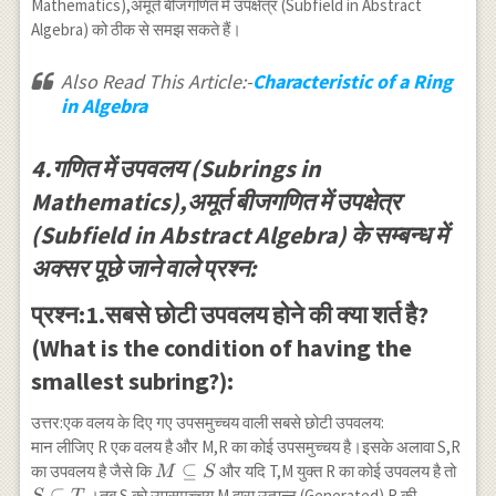
a\}
R \mid
Mathematics),अमूर्त बीजगणित में उपक्षेत्र (Subfield in Abstract
a r=r
Algebra) को ठीक से समझ सकते हैं।
a\}
Also Read This Article:-
Characteristic of a Ring
in Algebra
4.गणित में उपवलय (Subrings in
Mathematics),अमूर्त बीजगणित में उपक्षेत्र
(Subfield in Abstract Algebra) के सम्बन्ध में
अक्सर पूछे जाने वाले प्रश्न:
प्रश्न:1.सबसे छोटी उपवलय होने की क्या शर्त है?
(What is the condition of having the
smallest subring?):
उत्तर:एक वलय के दिए गए उपसमुच्चय वाली सबसे छोटी उपवलय:
मान लीजिए R एक वलय है और M,R का कोई उपसमुच्चय है।इसके अलावा S,R
M
⊆
S
का उपवलय है जैसे कि
और यदि T,M युक्त R का कोई उपवलय है तो
M
S
\subseteq
\sub
⊆
।तब S को उपसमुच्चय M द्वारा उत्पन्न (Generated) R की