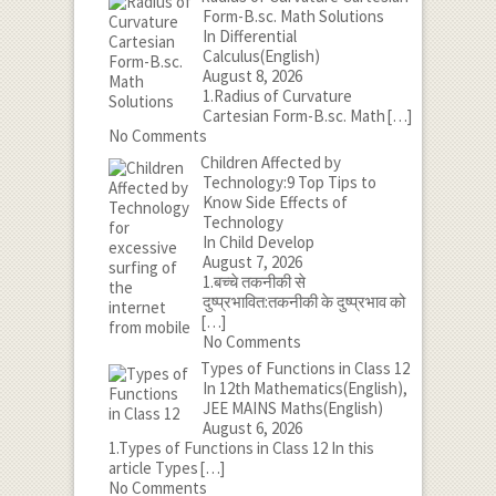
Form-B.sc. Math Solutions
In Differential
Calculus(English)
August 8, 2026
1.Radius of Curvature
Cartesian Form-B.sc. Math
[…]
No Comments
Children Affected by
Technology:9 Top Tips to
Know Side Effects of
Technology
In Child Develop
August 7, 2026
1.बच्चे तकनीकी से
दुष्प्रभावित:तकनीकी के दुष्प्रभाव को
[…]
No Comments
Types of Functions in Class 12
In 12th Mathematics(English),
JEE MAINS Maths(English)
August 6, 2026
1.Types of Functions in Class 12 In this
article Types
[…]
No Comments