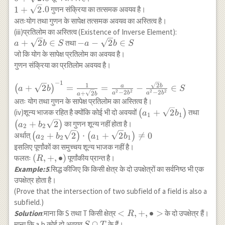
\left(a_{1} a_{2
{a_{1}^{2}-2
.0
1+\sqrt{2}
1
+
2
.0
गुणन संक्रिया का तत्समक अवयव है।
b_{2}\right)+\le
b_{1}^{2}}
.0
अतःयोग तथा गुणन के सापेक्ष तत्समक अवयव का अस्तित्व है।
b_{2}+b_{1} a_{2
\notin Z
(iii)प्रतिलोम का अस्तित्व (Existence of Inverse Element):
\in S
a+\sqrt{2}
-a-
+
2
∈
−
−
2
∈
तथा
a
b
S
a
b
S
b \in S
\sqrt{2}
जो कि योग के सापेक्ष प्रतिलोम का अवयव है।
b \in S
गुणन संक्रिया का प्रतिलोम अवयव है।
−
1
\left ( a+\sqrt{2} b
2
1
b
a
+
2
=
=
−
∈
(
)
a
b
S
2
2
2
2
−
2
−
2
+
2
a
b
a
b
a
b
\right )^{-1}=\frac{1}
अतः योग तथा गुणन के सापेक्ष प्रतिलोम का अस्तित्व है।
{a+\sqrt{2}b}=\frac{a}
\left(a_{1}+\sqrt{2}
\left(
+
2
(iv)शून्य भाजक रहित है क्योंकि कोई भी दो अवयवों
(
)
तथा
a
b
1
1
{a^{2}-2b^{2}}-
b_{1}\right)
\sqrt{
+
2
(
)
का गुणन शून्य नहीं होता है।
a
b
2
2
\frac{\sqrt{2} b}
\left(a_{2}+b_{2}
+
2
⋅
+
2

=
0
अर्थात्
(
)
(
)
a
b
a
b
{a^{2}-2b^{2}} \in S
2
2
1
1
\sqrt{2}\right)
इसलिए पूर्णांकों का समुच्चय शून्य भाजक नहीं है।
\cdot\left(a_{1}+\sqrt{2}
\left (
(
,
+
,
∙
)
फलतः
पूर्णांकीय प्रान्त है।
R
b_{1}\right) \neq 0
R,+,\bullet
Example:5
.सिद्ध कीजिए कि किसी क्षेत्र के दो उपक्षेत्रों का सर्वनिष्ठ भी एक
\right )
उपक्षेत्र होता है।
(Prove that the intersection of two subfield of a field is also a
subfield.)
<
<
,
+
,
∙
>
Solution
:माना कि S तथा T किसी क्षेत्र
के दो उपक्षेत्र हैं।
R
R,+,\bullet
S
∩
माना कि a,b कोई दो अवयव
के हैं।
S
T