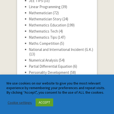
JEE TIPS
(33)
Linear Programming
(39)
Mathematician
(72)
Mathematician Story
(24)
Mathematics Education
(199)
Mathematics Tech
(4)
Mathematics Tips
(147)
Maths Competition
(5)
National and International Incident (G.K.)
(13)
Numerical Analysis
(54)
Partial Differential Equation
(6)
Personality Development
(58)
Progress
(48)
We use cookies on our website to give you the most relevant
Quantitative Aptitude
(47)
experience by remembering your preferences and repeat visits.
Real Analysis
(26)
By clicking “Accept”, you consent to the use of ALL the cookies.
Reasoning & General intelligence
(20)
Cookie settings
ACCEPT
Slide show
(8)
Social Issues
(6)